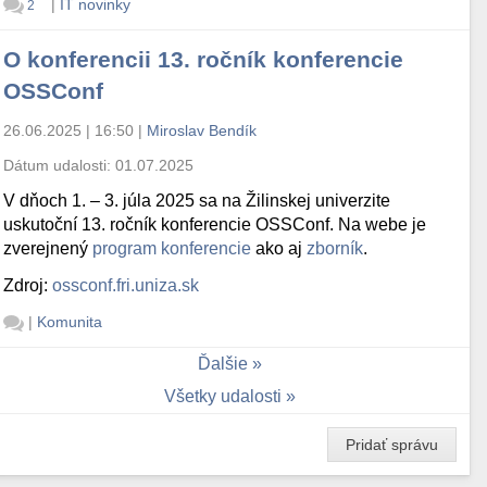
|
IT novinky
2
O konferencii 13. ročník konferencie
OSSConf
26.06.2025 | 16:50
|
Miroslav Bendík
Dátum udalosti:
01.07.2025
V dňoch 1. – 3. júla 2025 sa na Žilinskej univerzite
uskutoční 13. ročník konferencie OSSConf. Na webe je
zverejnený
program konferencie
ako aj
zborník
.
Zdroj:
ossconf.fri.uniza.sk
|
Komunita
Ďalšie
Všetky udalosti
Pridať správu