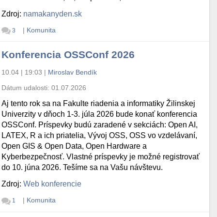
Zdroj:
namakanyden.sk
|
Komunita
3
Konferencia OSSConf 2026
10.04 | 19:03
|
Miroslav Bendík
Dátum udalosti:
01.07.2026
Aj tento rok sa na Fakulte riadenia a informatiky Žilinskej
Univerzity v dňoch 1-3. júla 2026 bude konať konferencia
OSSConf. Príspevky budú zaradené v sekciách: Open AI,
LATEX, R a ich priatelia, Vývoj OSS, OSS vo vzdelávaní,
Open GIS & Open Data, Open Hardware a
Kyberbezpečnosť. Vlastné príspevky je možné registrovať
do 10. júna 2026. Tešíme sa na Vašu návštevu.
Zdroj:
Web konferencie
|
Komunita
1