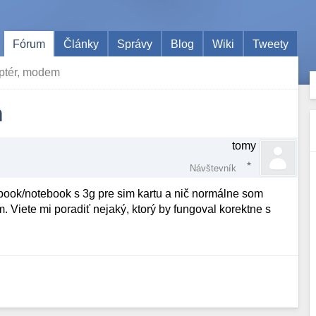
Fórum
Články
Správy
Blog
Wiki
Tweety
aptér, modem
m
tomy
Návštevník
book/notebook s 3g pre sim kartu a nič normálne som
. Viete mi poradiť nejaký, ktorý by fungoval korektne s