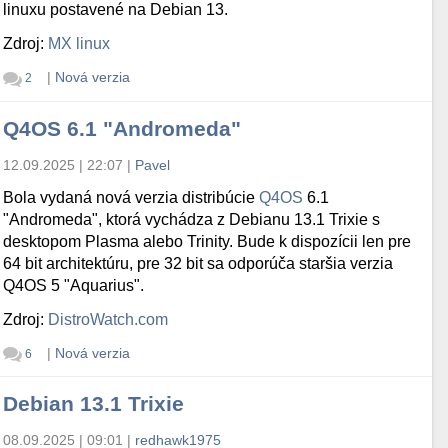
linuxu postavené na Debian 13.
Zdroj:
MX linux
|
Nová verzia
2
Q4OS 6.1 "Andromeda"
12.09.2025 | 22:07
|
Pavel
Bola vydaná nová verzia distribúcie
Q4OS
6.1
"Andromeda", ktorá vychádza z Debianu 13.1 Trixie s
desktopom Plasma alebo Trinity. Bude k dispozícii len pre
64 bit architektúru, pre 32 bit sa odporúča staršia verzia
Q4OS 5 "Aquarius".
Zdroj:
DistroWatch.com
|
Nová verzia
6
Debian 13.1 Trixie
08.09.2025 | 09:01
|
redhawk1975