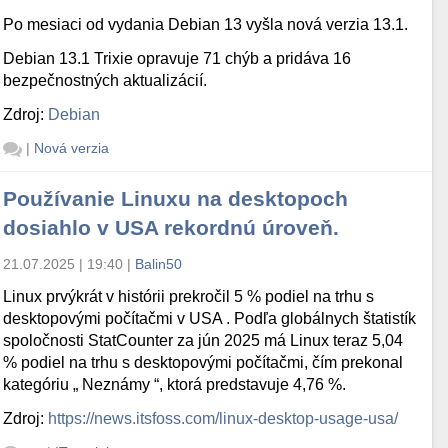
Po mesiaci od vydania Debian 13 vyšla nová verzia 13.1.
Debian 13.1 Trixie opravuje 71 chýb a pridáva 16
bezpečnostných aktualizácií.
Zdroj:
Debian
|
Nová verzia
Používanie Linuxu na desktopoch
dosiahlo v USA rekordnú úroveň.
21.07.2025 | 19:40
|
Balin50
Linux prvýkrát v histórii prekročil 5 % podiel na trhu s
desktopovými počítačmi v USA . Podľa globálnych štatistík
spoločnosti StatCounter za jún 2025 má Linux teraz 5,04
% podiel na trhu s desktopovými počítačmi, čím prekonal
kategóriu „ Neznámy “, ktorá predstavuje 4,76 %.
Zdroj:
https://news.itsfoss.com/linux-desktop-usage-usa/