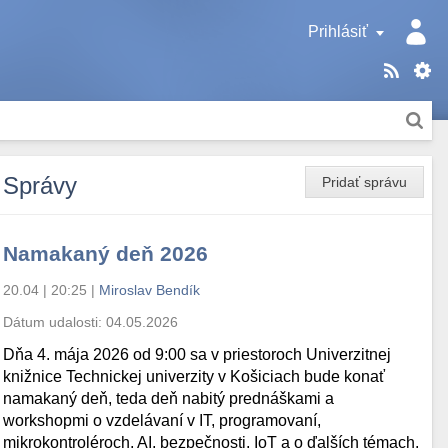
Prihlásiť
Správy
Pridať správu
Namakaný deň 2026
20.04 | 20:25
|
Miroslav Bendík
Dátum udalosti:
04.05.2026
Dňa 4. mája 2026 od 9:00 sa v priestoroch Univerzitnej
knižnice Technickej univerzity v Košiciach bude konať
namakaný deň, teda deň nabitý prednáškami a
workshopmi o vzdelávaní v IT, programovaní,
mikrokontroléroch, AI, bezpečnosti, IoT a o ďalších témach.