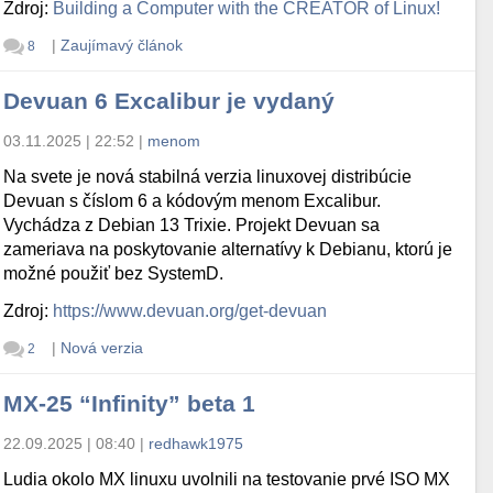
Zdroj:
Building a Computer with the CREATOR of Linux!
|
Zaujímavý článok
8
Devuan 6 Excalibur je vydaný
03.11.2025 | 22:52
|
menom
Na svete je nová stabilná verzia linuxovej distribúcie
Devuan s číslom 6 a kódovým menom Excalibur.
Vychádza z Debian 13 Trixie. Projekt Devuan sa
zameriava na poskytovanie alternatívy k Debianu, ktorú je
možné použiť bez SystemD.
Zdroj:
https://www.devuan.org/get-devuan
|
Nová verzia
2
MX-25 “Infinity” beta 1
22.09.2025 | 08:40
|
redhawk1975
Ludia okolo MX linuxu uvolnili na testovanie prvé ISO MX