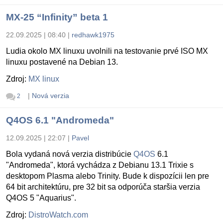
MX-25 “Infinity” beta 1
22.09.2025 | 08:40
|
redhawk1975
Ludia okolo MX linuxu uvolnili na testovanie prvé ISO MX
linuxu postavené na Debian 13.
Zdroj:
MX linux
|
Nová verzia
2
Q4OS 6.1 "Andromeda"
12.09.2025 | 22:07
|
Pavel
Bola vydaná nová verzia distribúcie
Q4OS
6.1
"Andromeda", ktorá vychádza z Debianu 13.1 Trixie s
desktopom Plasma alebo Trinity. Bude k dispozícii len pre
64 bit architektúru, pre 32 bit sa odporúča staršia verzia
Q4OS 5 "Aquarius".
Zdroj:
DistroWatch.com