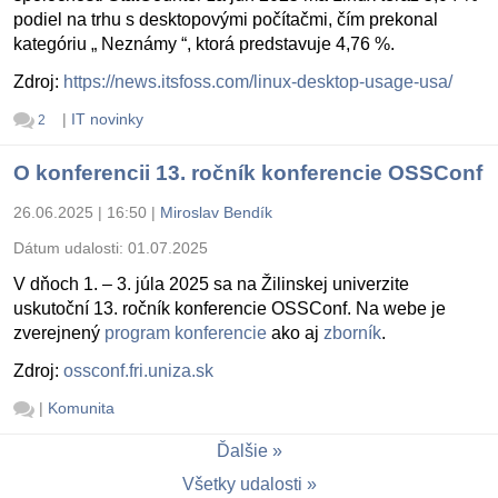
podiel na trhu s desktopovými počítačmi, čím prekonal
kategóriu „ Neznámy “, ktorá predstavuje 4,76 %.
Zdroj:
https://news.itsfoss.com/linux-desktop-usage-usa/
|
IT novinky
2
O konferencii 13. ročník konferencie OSSConf
26.06.2025 | 16:50
|
Miroslav Bendík
Dátum udalosti:
01.07.2025
V dňoch 1. – 3. júla 2025 sa na Žilinskej univerzite
uskutoční 13. ročník konferencie OSSConf. Na webe je
zverejnený
program konferencie
ako aj
zborník
.
Zdroj:
ossconf.fri.uniza.sk
|
Komunita
Ďalšie
Všetky udalosti