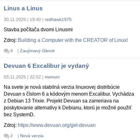
Linus a Linus
30.11.2025 | 19:40
|
redhawk1975
Stavba počítača dvomi Linusmi
Zdroj:
Building a Computer with the CREATOR of Linux!
|
Zaujímavý článok
8
Devuan 6 Excalibur je vydaný
03.11.2025 | 22:52
|
menom
Na svete je nová stabilná verzia linuxovej distribúcie
Devuan s číslom 6 a kódovým menom Excalibur. Vychádza
z Debian 13 Trixie. Projekt Devuan sa zameriava na
poskytovanie alternatívy k Debianu, ktorú je možné použiť
bez SystemD.
Zdroj:
https://www.devuan.org/get-devuan
|
Nová verzia
2