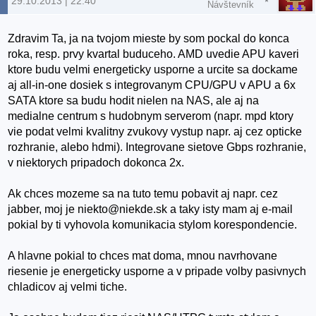
29.10.2013 | 22:40
Návštevník
Zdravim Ta, ja na tvojom mieste by som pockal do konca
roka, resp. prvy kvartal buduceho. AMD uvedie APU kaveri
ktore budu velmi energeticky usporne a urcite sa dockame
aj all-in-one dosiek s integrovanym CPU/GPU v APU a 6x
SATA ktore sa budu hodit nielen na NAS, ale aj na
medialne centrum s hudobnym serverom (napr. mpd ktory
vie podat velmi kvalitny zvukovy vystup napr. aj cez opticke
rozhranie, alebo hdmi). Integrovane sietove Gbps rozhranie,
v niektorych pripadoch dokonca 2x.
Ak chces mozeme sa na tuto temu pobavit aj napr. cez
jabber, moj je niekto@niekde.sk a taky isty mam aj e-mail
pokial by ti vyhovola komunikacia stylom korespondencie.
A hlavne pokial to chces mat doma, mnou navrhovane
riesenie je energeticky usporne a v pripade volby pasivnych
chladicov aj velmi tiche.