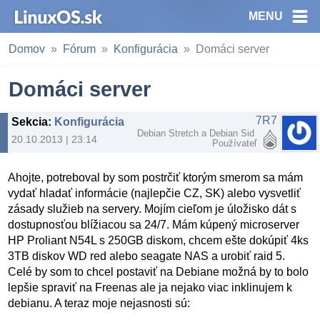
MENU
Domov
Fórum
Konfigurácia
Domáci server
Domáci server
7R7
Sekcia
:
Konfigurácia
Debian Stretch a Debian Sid
20.10.2013 | 23:14
Používateľ
Ahojte, potreboval by som postrčiť ktorým smerom sa mám
vydať hladať informácie (najlepčie CZ, SK) alebo vysvetliť
zásady služieb na servery. Mojím cieľom je úložisko dát s
dostupnosťou blížiacou sa 24/7. Mám kúpený microserver
HP Proliant N54L s 250GB diskom, chcem ešte dokúpiť 4ks
3TB diskov WD red alebo seagate NAS a urobiť raid 5.
Celé by som to chcel postaviť na Debiane možná by to bolo
lepšie spraviť na Freenas ale ja nejako viac inklinujem k
debianu. A teraz moje nejasnosti sú: