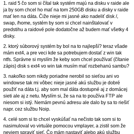
1. raid 5 čo som si čítal tak systém majú na disku v raide ale
ja by som chcel ho mať na tom 250GB disku a disky v raide
mať len na dáta. Čiže nieje mi jasné ako nadeliť disk /,
swap, /home, systém by som si chcel nainštalovať v
predstihu a raidové pole dodatočne až budem mať všetky 4
disky.
2. ktorý súborový systém by bol na to najlepší? teraz všade
mám ext4, a pre veci kde sa potrebujem dostať z win tak
ntfs. Správne si myslím že keby som chcel používať (čítanie
zápis) disk s ext4 vo win tak musím mať rozbehanú sambu?
3. nakoľko som nikdy poriadne nerobil so sieťou ani vo
windowse tak mi vôbec nieje jasné akú službu je dobré
použiť na dáta t.j. aby som mal dáta dostupné aj z domácej
sieti ale aj z netu. Myslím si, že sa na to používa FTP ale
niesom si istý. Nemám pevnú adresu ale dalo by sa to riešiť
napr. cez službu Noip.
4. celé som si to chcel vyskúšať na nečisto tak som si to
nasimuloval vo virtuále pomocou vmplayer, a zistil som že
neviem spraviť sieť. Čo mám nastaviť alebo akú službu