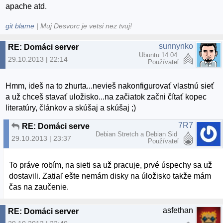
apache atd.
git blame
| Muj Desvorc je vetsi nez tvuj!
sunnynko
RE: Domáci server
Ubuntu 14.04
29.10.2013 | 22:14
Používateľ
Hmm, ideš na to zhurta...nevieš nakonfigurovať vlastnú sieť
a už chceš stavať uložisko...na začiatok začni čítať kopec
literatúry, článkov a skúšaj a skúšaj ;)
7R7
RE: Domáci server
Debian Stretch a Debian Sid
29.10.2013 | 23:37
Používateľ
To práve robím, na sieti sa už pracuje, prvé úspechy sa už
dostavili. Zatiaľ ešte nemám disky na úložisko takže mám
čas na zaučenie.
asfethan
RE: Domáci server