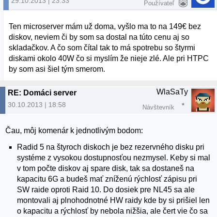
29.10.2013 | 23:33
Používateľ
Ten microserver mám už doma, vyšlo ma to na 149€ bez
diskov, neviem či by som sa dostal na túto cenu aj so
skladačkov. A čo som čítal tak to má spotrebu so štyrmi
diskami okolo 40W čo si myslím že nieje zlé. Ale pri HTPC
by som asi šiel tým smerom.
WlaSaTy
RE: Domáci server
30.10.2013 | 18:58
Návštevník
Čau, môj komenár k jednotlivým bodom:
Radid 5 na štyroch diskoch je bez rezervného disku pri
systéme z vysokou dostupnosťou nezmysel. Keby si mal
v tom počte diskov aj spare disk, tak sa dostaneš na
kapacitu 6G a budeš mať zníženú rýchlosť zápisu pri
SW raide oproti Raid 10. Do dosiek pre NL45 sa ale
montovali aj plnohodnotné HW raidy kde by si prišiel len
o kapacitu a rýchlosť by nebola nižšia, ale čert vie čo sa