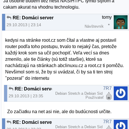
Ja osobne budem tiez riesit NAS/HTPC tymto stylom a
cakam akurat na vhodnu technologiu.
tomy
RE: Domáci server
29.10.2013 | 23:14
Návštevník
kedysi na stránke root.cz som čítal a vlastne aj postavil
router podľa toho postupu, trvalo to nejaký čas, pretože
každý krok som sa učil pochopiť. Veľa vecí sa dnes
zmenilo, ale tie články (sú totiž staršie), ktoré sa
nachádzajú na stránkach abclinuxu.cz a root.cz ti pomôžu.
Nevšimol som si, že by si uvádzal, či by sa ti ten stroj
"pozeral" do internetu
7R7
RE: Domáci server
Debian Stretch a Debian Sid
29.10.2013 | 23:35
Používateľ
Zo začiatku na net asi nie, ale do budúcnosti určite.
7R7
RE: Domáci server
Debian Stretch a Debian Sid