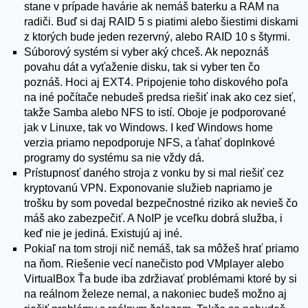
stane v prípade havárie ak nemáš baterku a RAM na
radiči. Buď si daj RAID 5 s piatimi alebo šiestimi diskami
z ktorých bude jeden rezervný, alebo RAID 10 s štyrmi.
Súborový systém si vyber aký chceš. Ak nepoznáš
povahu dát a vyťaženie disku, tak si vyber ten čo
poznáš. Hoci aj EXT4. Pripojenie toho diskového poľa
na iné počítače nebudeš predsa riešiť inak ako cez sieť,
takže Samba alebo NFS to istí. Oboje je podporované
jak v Linuxe, tak vo Windows. I keď Windows home
verzia priamo nepodporuje NFS, a ťahať doplnkové
programy do systému sa nie vždy dá.
Prístupnosť daného stroja z vonku by si mal riešiť cez
kryptovanú VPN. Exponovanie služieb napriamo je
trošku by som povedal bezpečnostné riziko ak nevieš čo
máš ako zabezpečiť. A NoIP je vceľku dobrá služba, i
keď nie je jediná. Existujú aj iné.
Pokiaľ na tom stroji nič nemáš, tak sa môžeš hrať priamo
na ňom. Riešenie vecí nanečisto pod VMplayer alebo
VirtualBox Ťa bude iba zdržiavať problémami ktoré by si
na reálnom železe nemal, a nakoniec budeš možno aj