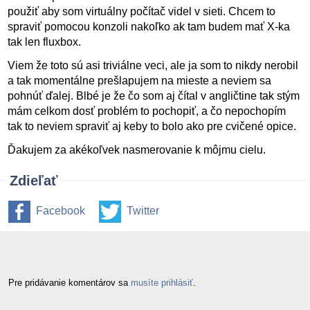
použiť aby som virtuálny počítač videl v sieti. Chcem to
spraviť pomocou konzoli nakoľko ak tam budem mať X-ka
tak len fluxbox.
Viem že toto sú asi triviálne veci, ale ja som to nikdy nerobil
a tak momentálne prešlapujem na mieste a neviem sa
pohnúť ďalej. Blbé je že čo som aj čítal v angličtine tak stým
mám celkom dosť problém to pochopiť, a čo nepochopím
tak to neviem spraviť aj keby to bolo ako pre cvičené opice.
Ďakujem za akékoľvek nasmerovanie k môjmu cielu.
Zdieľať
Facebook
Twitter
Pre pridávanie komentárov sa
musíte prihlásiť
.