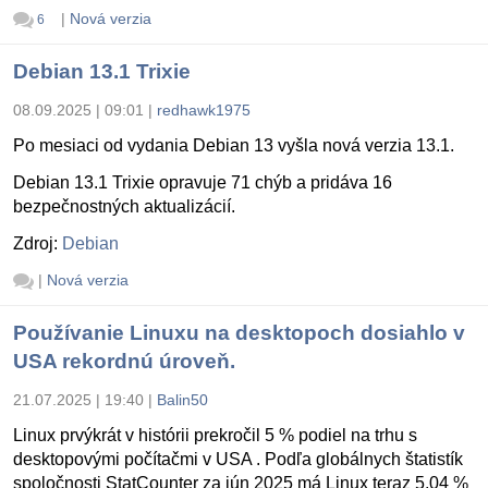
|
Nová verzia
6
Debian 13.1 Trixie
08.09.2025 | 09:01
|
redhawk1975
Po mesiaci od vydania Debian 13 vyšla nová verzia 13.1.
Debian 13.1 Trixie opravuje 71 chýb a pridáva 16
bezpečnostných aktualizácií.
Zdroj:
Debian
|
Nová verzia
Používanie Linuxu na desktopoch dosiahlo v
USA rekordnú úroveň.
21.07.2025 | 19:40
|
Balin50
Linux prvýkrát v histórii prekročil 5 % podiel na trhu s
desktopovými počítačmi v USA . Podľa globálnych štatistík
spoločnosti StatCounter za jún 2025 má Linux teraz 5,04 %