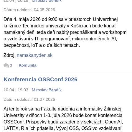
20.04 | 20:25
|
Miroslav Bendík
Dátum udalosti:
04.05.2026
Dňa 4. mája 2026 od 9:00 sa v priestoroch Univerzitnej
knižnice Technickej univerzity v Košiciach bude konať
namakaný deň, teda deň nabitý prednáškami a workshopmi
o vzdelávaní v IT, programovaní, mikrokontroléroch, AI,
bezpečnosti, IoT a o ďalších témach.
Zdroj:
namakanyden.sk
|
Komunita
3
Konferencia OSSConf 2026
10.04 | 19:03
|
Miroslav Bendík
Dátum udalosti:
01.07.2026
Aj tento rok sa na Fakulte riadenia a informatiky Žilinskej
Univerzity v dňoch 1-3. júla 2026 bude konať konferencia
OSSConf. Príspevky budú zaradené v sekciách: Open AI,
LATEX, R a ich priatelia, Vývoj OSS, OSS vo vzdelávaní,