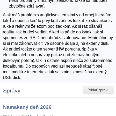
riešiť problémy s reálnym železom. Takže sa nebudeš
zbytočne zdržiavať.
A ak máš problém s anglickými termitmi v od.ornej literatúre,
tak Ťa opustia keď to prvý krát začneš lúskať zo slovníkom v
ruke a reálnym železom pod zadkom. Ak si raz ošaháš
realitu, tak budeš vedieť. A keď to pôjde do kytek, tak si
spomenieš že RAID nenahrádza zálohovanie. Minimálne by
si si mal zálohovať citlivé osobné údaje aj na externý disk.
Ak prídeš totižto o ten server (HW porucha, špička v
elektrike alebo nesprávny príkaz nad zle navrhnutým
diskovým poľom), tak Ti ostane aspoň niečo zo súkromného
fotoalbumu. Do osobných vecí asi nebudeš rátať ftipné
multimédiá z internetu, a tak sa s nimi zmestíš na externý
USB disk.
Správy
Pridať správu
Namakaný deň 2026