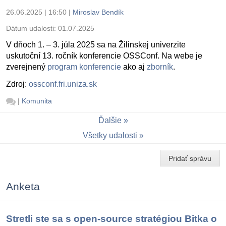
26.06.2025 | 16:50
|
Miroslav Bendík
Dátum udalosti:
01.07.2025
V dňoch 1. – 3. júla 2025 sa na Žilinskej univerzite
uskutoční 13. ročník konferencie OSSConf. Na webe je
zverejnený
program konferencie
ako aj
zborník
.
Zdroj:
ossconf.fri.uniza.sk
|
Komunita
Ďalšie
Všetky udalosti
Pridať správu
Anketa
Stretli ste sa s open-source stratégiou Bitka o