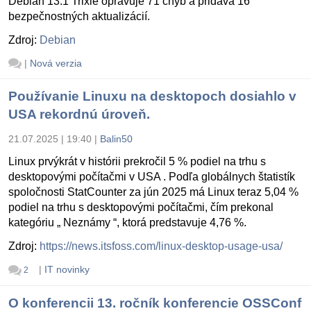
Debian 13.1 Trixie opravuje 71 chýb a pridáva 16
bezpečnostných aktualizácií.
Zdroj:
Debian
|
Nová verzia
Používanie Linuxu na desktopoch dosiahlo v
USA rekordnú úroveň.
21.07.2025 | 19:40
|
Balin50
Linux prvýkrát v histórii prekročil 5 % podiel na trhu s
desktopovými počítačmi v USA . Podľa globálnych štatistík
spoločnosti StatCounter za jún 2025 má Linux teraz 5,04 %
podiel na trhu s desktopovými počítačmi, čím prekonal
kategóriu „ Neznámy “, ktorá predstavuje 4,76 %.
Zdroj:
https://news.itsfoss.com/linux-desktop-usage-usa/
|
IT novinky
2
O konferencii 13. ročník konferencie OSSConf