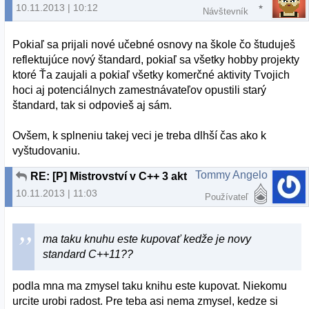
10.11.2013 | 10:12
Návštevník
Pokiaľ sa prijali nové učebné osnovy na škole čo študuješ
reflektujúce nový štandard, pokiaľ sa všetky hobby projekty
ktoré Ťa zaujali a pokiaľ všetky komerčné aktivity Tvojich
hoci aj potenciálnych zamestnávateľov opustili starý
štandard, tak si odpovieš aj sám.
Ovšem, k splneniu takej veci je treba dlhší čas ako k
vyštudovaniu.
Tommy Angelo
RE: [P] Mistrovství v C++ 3 aktualizovane vydani
10.11.2013 | 11:03
Používateľ
ma taku knuhu este kupovať kedže je novy
standard C++11??
podla mna ma zmysel taku knihu este kupovat. Niekomu
urcite urobi radost. Pre teba asi nema zmysel, kedze si