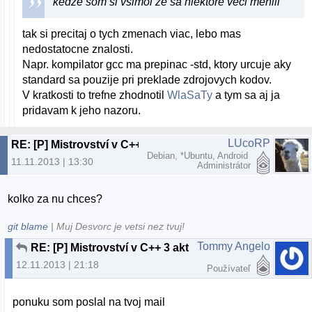
kedže som si všimol že sa niektore veci menili
tak si precitaj o tych zmenach viac, lebo mas
nedostatocne znalosti.
Napr. kompilator gcc ma prepinac -std, ktory urcuje aky
standard sa pouzije pri preklade zdrojovych kodov.
V kratkosti to trefne zhodnotil
WlaSaTy
a tym sa aj ja
pridavam k jeho nazoru.
LUcoRP
RE: [P] Mistrovství v C++ 3 aktualizovane vydani
Debian, *Ubuntu, Android
11.11.2013 | 13:30
Administrátor
kolko za nu chces?
git blame
| Muj Desvorc je vetsi nez tvuj!
Tommy Angelo
RE: [P] Mistrovství v C++ 3 aktualizovane vydani
12.11.2013 | 21:18
Používateľ
ponuku som poslal na tvoj mail