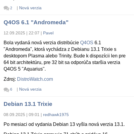
|
Nová verzia
2
Q4OS 6.1 "Andromeda"
12.09.2025 | 22:07
|
Pavel
Bola vydaná nová verzia distribúcie
Q4OS
6.1
"Andromeda", ktorá vychádza z Debianu 13.1 Trixie s
desktopom Plasma alebo Trinity. Bude k dispozícii len pre
64 bit architektúru, pre 32 bit sa odporúča staršia verzia
Q4OS 5 "Aquarius".
Zdroj:
DistroWatch.com
|
Nová verzia
6
Debian 13.1 Trixie
08.09.2025 | 09:01
|
redhawk1975
Po mesiaci od vydania Debian 13 vyšla nová verzia 13.1.