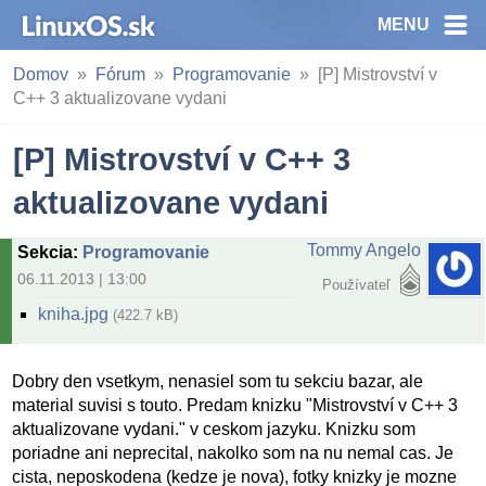
MENU
Domov
Fórum
Programovanie
[P] Mistrovství v
C++ 3 aktualizovane vydani
[P] Mistrovství v C++ 3
aktualizovane vydani
Tommy Angelo
Sekcia
:
Programovanie
06.11.2013 | 13:00
Používateľ
kniha.jpg
(422.7 kB)
Dobry den vsetkym, nenasiel som tu sekciu bazar, ale
material suvisi s touto. Predam knizku "Mistrovství v C++ 3
aktualizovane vydani." v ceskom jazyku. Knizku som
poriadne ani neprecital, nakolko som na nu nemal cas. Je
cista, neposkodena (kedze je nova), fotky knizky je mozne