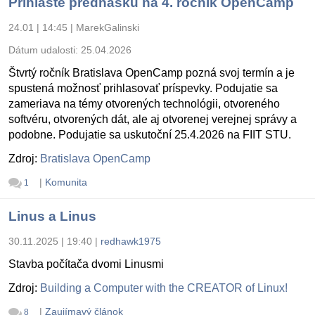
Prihláste prednášku na 4. ročník OpenCamp
24.01 | 14:45
|
MarekGalinski
Dátum udalosti:
25.04.2026
Štvrtý ročník Bratislava OpenCamp pozná svoj termín a je
spustená možnosť prihlasovať príspevky. Podujatie sa
zameriava na témy otvorených technológii, otvoreného
softvéru, otvorených dát, ale aj otvorenej verejnej správy a
podobne. Podujatie sa uskutoční 25.4.2026 na FIIT STU.
Zdroj:
Bratislava OpenCamp
|
Komunita
1
Linus a Linus
30.11.2025 | 19:40
|
redhawk1975
Stavba počítača dvomi Linusmi
Zdroj:
Building a Computer with the CREATOR of Linux!
|
Zaujímavý článok
8