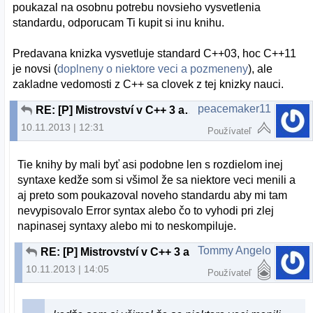
poukazal na osobnu potrebu novsieho vysvetlenia
standardu, odporucam Ti kupit si inu knihu.
Predavana knizka vysvetluje standard C++03, hoc C++11
je novsi (
doplneny o niektore veci a pozmeneny
), ale
zakladne vedomosti z C++ sa clovek z tej knizky nauci.
peacemaker11
RE: [P] Mistrovství v C++ 3 aktualizovane vydani
10.11.2013 | 12:31
Používateľ
Tie knihy by mali byť asi podobne len s rozdielom inej
syntaxe kedže som si všimol že sa niektore veci menili a
aj preto som poukazoval noveho standardu aby mi tam
nevypisovalo Error syntax alebo čo to vyhodi pri zlej
napinasej syntaxy alebo mi to neskompiluje.
Tommy Angelo
RE: [P] Mistrovství v C++ 3 aktualizovane vydani
10.11.2013 | 14:05
Používateľ