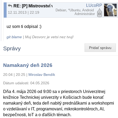
LUcoRP
RE: [P] Mistrovství v C++ 3 aktualizovane vydani
Debian, *Ubuntu, Android
12.11.2013 | 22:19
Administrátor
uz som ti odpisal :)
git blame
| Muj Desvorc je vetsi nez tvuj!
Správy
Pridať správu
Namakaný deň 2026
20.04 | 20:25
|
Miroslav Bendík
Dátum udalosti:
04.05.2026
Dňa 4. mája 2026 od 9:00 sa v priestoroch Univerzitnej
knižnice Technickej univerzity v Košiciach bude konať
namakaný deň, teda deň nabitý prednáškami a workshopmi
o vzdelávaní v IT, programovaní, mikrokontroléroch, AI,
bezpečnosti, IoT a o ďalších témach.