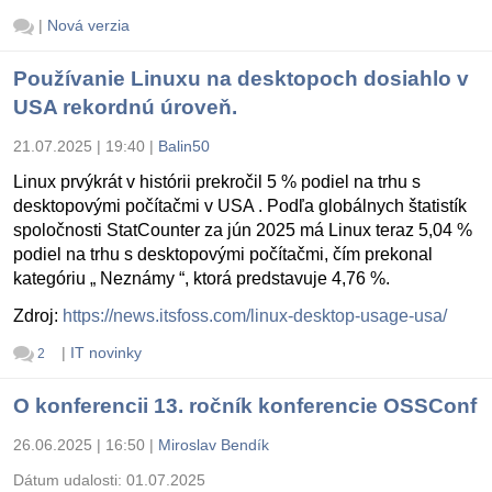
|
Nová verzia
Používanie Linuxu na desktopoch dosiahlo v
USA rekordnú úroveň.
21.07.2025 | 19:40
|
Balin50
Linux prvýkrát v histórii prekročil 5 % podiel na trhu s
desktopovými počítačmi v USA . Podľa globálnych štatistík
spoločnosti StatCounter za jún 2025 má Linux teraz 5,04 %
podiel na trhu s desktopovými počítačmi, čím prekonal
kategóriu „ Neznámy “, ktorá predstavuje 4,76 %.
Zdroj:
https://news.itsfoss.com/linux-desktop-usage-usa/
|
IT novinky
2
O konferencii 13. ročník konferencie OSSConf
26.06.2025 | 16:50
|
Miroslav Bendík
Dátum udalosti:
01.07.2025