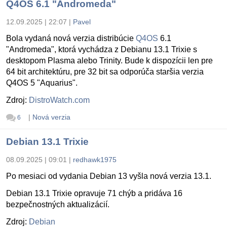
Q4OS 6.1 "Andromeda"
12.09.2025 | 22:07
|
Pavel
Bola vydaná nová verzia distribúcie
Q4OS
6.1
"Andromeda", ktorá vychádza z Debianu 13.1 Trixie s
desktopom Plasma alebo Trinity. Bude k dispozícii len pre
64 bit architektúru, pre 32 bit sa odporúča staršia verzia
Q4OS 5 "Aquarius".
Zdroj:
DistroWatch.com
|
Nová verzia
6
Debian 13.1 Trixie
08.09.2025 | 09:01
|
redhawk1975
Po mesiaci od vydania Debian 13 vyšla nová verzia 13.1.
Debian 13.1 Trixie opravuje 71 chýb a pridáva 16
bezpečnostných aktualizácií.
Zdroj:
Debian