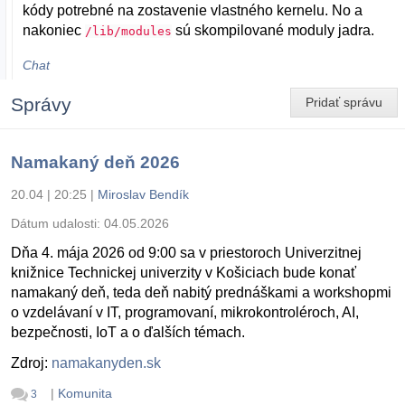
kódy potrebné na zostavenie vlastného kernelu. No a
nakoniec
sú skompilované moduly jadra.
/lib/modules
Chat
Správy
Pridať správu
Namakaný deň 2026
20.04 | 20:25
|
Miroslav Bendík
Dátum udalosti:
04.05.2026
Dňa 4. mája 2026 od 9:00 sa v priestoroch Univerzitnej
knižnice Technickej univerzity v Košiciach bude konať
namakaný deň, teda deň nabitý prednáškami a workshopmi
o vzdelávaní v IT, programovaní, mikrokontroléroch, AI,
bezpečnosti, IoT a o ďalších témach.
Zdroj:
namakanyden.sk
|
Komunita
3