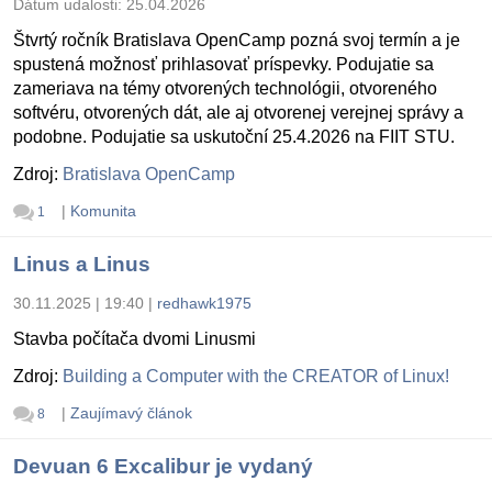
Dátum udalosti:
25.04.2026
Štvrtý ročník Bratislava OpenCamp pozná svoj termín a je
spustená možnosť prihlasovať príspevky. Podujatie sa
zameriava na témy otvorených technológii, otvoreného
softvéru, otvorených dát, ale aj otvorenej verejnej správy a
podobne. Podujatie sa uskutoční 25.4.2026 na FIIT STU.
Zdroj:
Bratislava OpenCamp
|
Komunita
1
Linus a Linus
30.11.2025 | 19:40
|
redhawk1975
Stavba počítača dvomi Linusmi
Zdroj:
Building a Computer with the CREATOR of Linux!
|
Zaujímavý článok
8
Devuan 6 Excalibur je vydaný