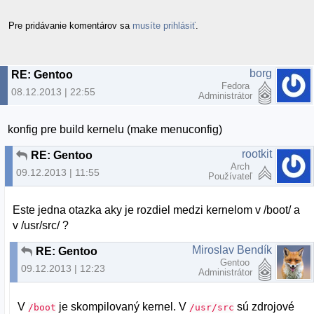
Pre pridávanie komentárov sa
musíte prihlásiť
.
borg
RE: Gentoo
Fedora
08.12.2013 | 22:55
Administrátor
konfig pre build kernelu (make menuconfig)
rootkit
RE: Gentoo
Arch
09.12.2013 | 11:55
Používateľ
Este jedna otazka aky je rozdiel medzi kernelom v /boot/ a
v /usr/src/ ?
Miroslav Bendík
RE: Gentoo
Gentoo
09.12.2013 | 12:23
Administrátor
V
je skompilovaný kernel. V
sú zdrojové
/boot
/usr/src