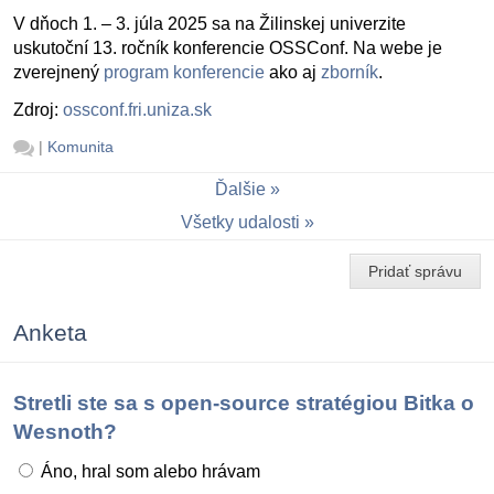
V dňoch 1. – 3. júla 2025 sa na Žilinskej univerzite
uskutoční 13. ročník konferencie OSSConf. Na webe je
zverejnený
program konferencie
ako aj
zborník
.
Zdroj:
ossconf.fri.uniza.sk
|
Komunita
Ďalšie
Všetky udalosti
Pridať správu
Anketa
Stretli ste sa s open-source stratégiou Bitka o
Wesnoth?
Áno, hral som alebo hrávam