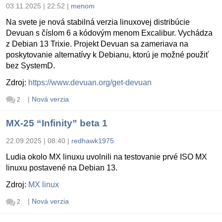
03.11.2025 | 22:52
|
menom
Na svete je nová stabilná verzia linuxovej distribúcie
Devuan s číslom 6 a kódovým menom Excalibur. Vychádza
z Debian 13 Trixie. Projekt Devuan sa zameriava na
poskytovanie alternatívy k Debianu, ktorú je možné použiť
bez SystemD.
Zdroj:
https://www.devuan.org/get-devuan
|
Nová verzia
2
MX-25 “Infinity” beta 1
22.09.2025 | 08:40
|
redhawk1975
Ludia okolo MX linuxu uvolnili na testovanie prvé ISO MX
linuxu postavené na Debian 13.
Zdroj:
MX linux
|
Nová verzia
2