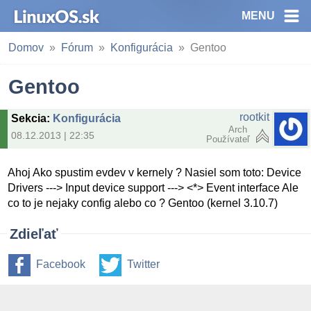
MENU
Domov
Fórum
Konfigurácia
Gentoo
Gentoo
rootkit
Sekcia
:
Konfigurácia
Arch
08.12.2013 | 22:35
Používateľ
Ahoj Ako spustim evdev v kernely ? Nasiel som toto: Device
Drivers ---> Input device support ---> <*> Event interface Ale
co to je nejaky config alebo co ? Gentoo (kernel 3.10.7)
Zdieľať
Facebook
Twitter