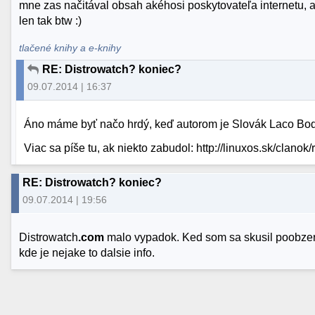
mne zas načitával obsah akéhosi poskytovateľa internetu, ale
len tak btw :)
tlačené knihy a e-knihy
RE: Distrowatch? koniec?
09.07.2014 | 16:37
Áno máme byť načo hrdý, keď autorom je Slovák Laco Bod
Viac sa píše tu, ak niekto zabudol: http://linuxos.sk/clan
RE: Distrowatch? koniec?
09.07.2014 | 19:56
Distrowatch
.com
malo vypadok. Ked som sa skusil poobzerat
kde je nejake to dalsie info.