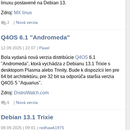
linuxu postavené na Debian 13.
Zdroj:
MX linux
|
Nová verzia
2
Q4OS 6.1 "Andromeda"
12.09.2025 | 22:07
|
Pavel
Bola vydaná nová verzia distribúcie
Q4OS
6.1
"Andromeda", ktorá vychádza z Debianu 13.1 Trixie s
desktopom Plasma alebo Trinity. Bude k dispozícii len pre
64 bit architektúru, pre 32 bit sa odporúča staršia verzia
Q4OS 5 "Aquarius".
Zdroj:
DistroWatch.com
|
Nová verzia
6
Debian 13.1 Trixie
08.09.2025 | 09:01
|
redhawk1975