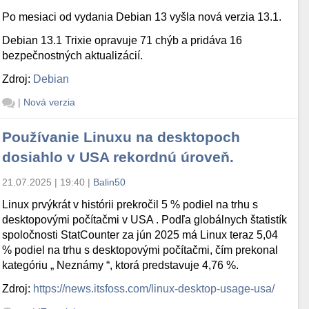
Po mesiaci od vydania Debian 13 vyšla nová verzia 13.1.
Debian 13.1 Trixie opravuje 71 chýb a pridáva 16
bezpečnostných aktualizácií.
Zdroj:
Debian
|
Nová verzia
Používanie Linuxu na desktopoch
dosiahlo v USA rekordnú úroveň.
21.07.2025 | 19:40
|
Balin50
Linux prvýkrát v histórii prekročil 5 % podiel na trhu s
desktopovými počítačmi v USA . Podľa globálnych štatistík
spoločnosti StatCounter za jún 2025 má Linux teraz 5,04
% podiel na trhu s desktopovými počítačmi, čím prekonal
kategóriu „ Neznámy “, ktorá predstavuje 4,76 %.
Zdroj:
https://news.itsfoss.com/linux-desktop-usage-usa/