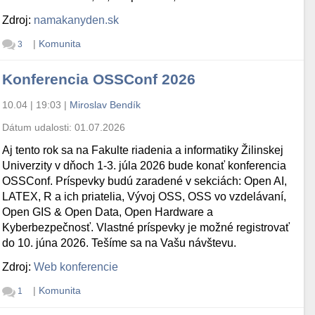
Zdroj:
namakanyden.sk
|
Komunita
3
Konferencia OSSConf 2026
10.04 | 19:03
|
Miroslav Bendík
Dátum udalosti:
01.07.2026
Aj tento rok sa na Fakulte riadenia a informatiky Žilinskej
Univerzity v dňoch 1-3. júla 2026 bude konať konferencia
OSSConf. Príspevky budú zaradené v sekciách: Open AI,
LATEX, R a ich priatelia, Vývoj OSS, OSS vo vzdelávaní,
Open GIS & Open Data, Open Hardware a
Kyberbezpečnosť. Vlastné príspevky je možné registrovať
do 10. júna 2026. Tešíme sa na Vašu návštevu.
Zdroj:
Web konferencie
|
Komunita
1