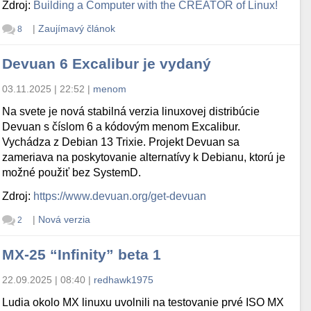
Zdroj:
Building a Computer with the CREATOR of Linux!
|
Zaujímavý článok
8
Devuan 6 Excalibur je vydaný
03.11.2025 | 22:52
|
menom
Na svete je nová stabilná verzia linuxovej distribúcie
Devuan s číslom 6 a kódovým menom Excalibur.
Vychádza z Debian 13 Trixie. Projekt Devuan sa
zameriava na poskytovanie alternatívy k Debianu, ktorú je
možné použiť bez SystemD.
Zdroj:
https://www.devuan.org/get-devuan
|
Nová verzia
2
MX-25 “Infinity” beta 1
22.09.2025 | 08:40
|
redhawk1975
Ludia okolo MX linuxu uvolnili na testovanie prvé ISO MX