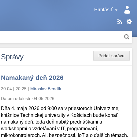
Prihlásiť
Správy
Pridať správu
Namakaný deň 2026
20.04 | 20:25
|
Miroslav Bendík
Dátum udalosti:
04.05.2026
Dňa 4. mája 2026 od 9:00 sa v priestoroch Univerzitnej
knižnice Technickej univerzity v Košiciach bude konať
namakaný deň, teda deň nabitý prednáškami a
workshopmi o vzdelávaní v IT, programovaní,
mikrokontroléroch, AI, bezpečnosti, IoT a o ďalších témach.