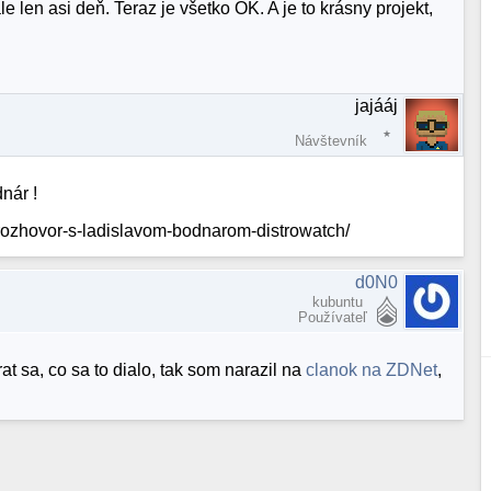
 len asi deň. Teraz je všetko OK. A je to krásny projekt,
jajááj
Návštevník
nár !
ok/rozhovor-s-ladislavom-bodnarom-distrowatch/
d0N0
kubuntu
Používateľ
 sa, co sa to dialo, tak som narazil na
clanok na ZDNet
,