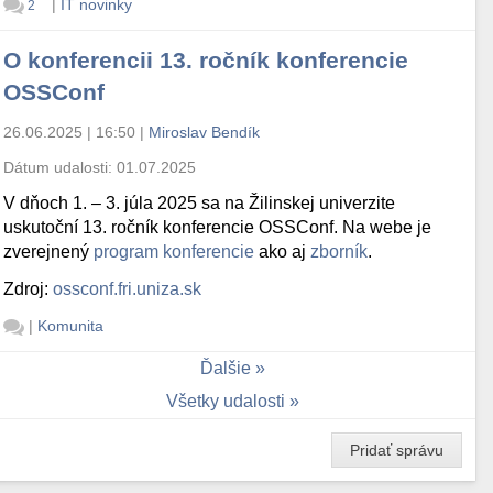
|
IT novinky
2
O konferencii 13. ročník konferencie
OSSConf
26.06.2025 | 16:50
|
Miroslav Bendík
Dátum udalosti:
01.07.2025
V dňoch 1. – 3. júla 2025 sa na Žilinskej univerzite
uskutoční 13. ročník konferencie OSSConf. Na webe je
zverejnený
program konferencie
ako aj
zborník
.
Zdroj:
ossconf.fri.uniza.sk
|
Komunita
Ďalšie
Všetky udalosti
Pridať správu