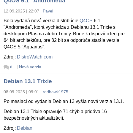
Q4OS 6.1 "Andromeda"
12.09.2025 | 22:07
|
Pavel
Bola vydaná nová verzia distribúcie
Q4OS
6.1
"Andromeda", ktorá vychádza z Debianu 13.1 Trixie s
desktopom Plasma alebo Trinity. Bude k dispozícii len pre
64 bit architektúru, pre 32 bit sa odporúča staršia verzia
Q4OS 5 "Aquarius".
Zdroj:
DistroWatch.com
|
Nová verzia
6
Debian 13.1 Trixie
08.09.2025 | 09:01
|
redhawk1975
Po mesiaci od vydania Debian 13 vyšla nová verzia 13.1.
Debian 13.1 Trixie opravuje 71 chýb a pridáva 16
bezpečnostných aktualizácií.
Zdroj:
Debian