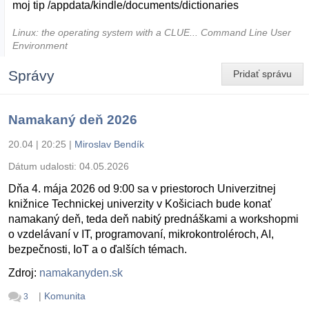
moj tip /appdata/kindle/documents/dictionaries
Linux: the operating system with a CLUE... Command Line User
Environment
Správy
Pridať správu
Namakaný deň 2026
20.04 | 20:25
|
Miroslav Bendík
Dátum udalosti:
04.05.2026
Dňa 4. mája 2026 od 9:00 sa v priestoroch Univerzitnej
knižnice Technickej univerzity v Košiciach bude konať
namakaný deň, teda deň nabitý prednáškami a workshopmi
o vzdelávaní v IT, programovaní, mikrokontroléroch, AI,
bezpečnosti, IoT a o ďalších témach.
Zdroj:
namakanyden.sk
|
Komunita
3