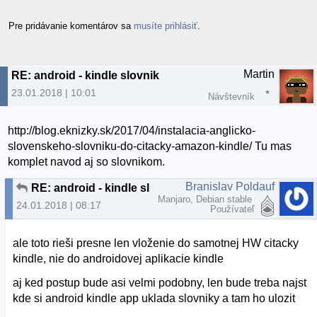
Pre pridávanie komentárov sa
musíte prihlásiť
.
Martin
RE: android - kindle slovnik
23.01.2018 | 10:01
Návštevník
http://blog.eknizky.sk/2017/04/instalacia-anglicko-
slovenskeho-slovniku-do-citacky-amazon-kindle/ Tu mas
komplet navod aj so slovnikom.
Branislav Poldauf
RE: android - kindle slovnik
Manjaro, Debian stable
24.01.2018 | 08:17
Používateľ
ale toto rieši presne len vloženie do samotnej HW citacky
kindle, nie do androidovej aplikacie kindle
aj ked postup bude asi velmi podobny, len bude treba najst
kde si android kindle app uklada slovniky a tam ho ulozit