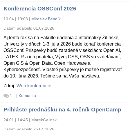
Konferencia OSSConf 2026
10.04 | 19:03
|
Miroslav Bendík
Dátum udalosti:
01.07.2026
Aj tento rok sa na Fakulte riadenia a informatiky Žilinskej
Univerzity v dňoch 1-3. júla 2026 bude konať konferencia
OSSConf. Príspevky budú zaradené v sekciách: Open AI,
LATEX, R a ich priatelia, Vývoj OSS, OSS vo vzdelávaní,
Open GIS & Open Data, Open Hardware a
Kyberbezpečnosť. Vlastné príspevky je možné registrovať
do 10. júna 2026. Tešíme sa na Vašu návštevu.
Zdroj:
Web konferencie
|
Komunita
1
Prihláste prednášku na 4. ročník OpenCamp
24.01 | 14:45
|
MarekGalinski
Dátum udalosti:
25.04.2026