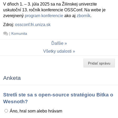
V dňoch 1. – 3. júla 2025 sa na Žilinskej univerzite
uskutoční 13. ročník konferencie OSSConf. Na webe je
zverejnený
program konferencie
ako aj
zborník
.
Zdroj:
ossconf.fri.uniza.sk
|
Komunita
Ďalšie
Všetky udalosti
Pridať správu
Anketa
Stretli ste sa s open-source stratégiou Bitka o
Wesnoth?
Áno, hral som alebo hrávam