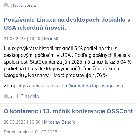
|
Nová verzia
Používanie Linuxu na desktopoch dosiahlo v
USA rekordnú úroveň.
21.07.2025 | 19:40
|
Balin50
Linux prvýkrát v histórii prekročil 5 % podiel na trhu s
desktopovými počítačmi v USA . Podľa globálnych štatistík
spoločnosti StatCounter za jún 2025 má Linux teraz 5,04 %
podiel na trhu s desktopovými počítačmi, čím prekonal
kategóriu „ Neznámy “, ktorá predstavuje 4,76 %.
Zdroj:
https://news.itsfoss.com/linux-desktop-usage-usa/
|
IT novinky
2
O konferencii 13. ročník konferencie OSSConf
26.06.2025 | 16:50
|
Miroslav Bendík
Dátum udalosti:
01.07.2025