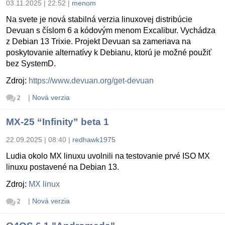
03.11.2025 | 22:52
|
menom
Na svete je nová stabilná verzia linuxovej distribúcie
Devuan s číslom 6 a kódovým menom Excalibur. Vychádza
z Debian 13 Trixie. Projekt Devuan sa zameriava na
poskytovanie alternatívy k Debianu, ktorú je možné použiť
bez SystemD.
Zdroj:
https://www.devuan.org/get-devuan
|
Nová verzia
2
MX-25 “Infinity” beta 1
22.09.2025 | 08:40
|
redhawk1975
Ludia okolo MX linuxu uvolnili na testovanie prvé ISO MX
linuxu postavené na Debian 13.
Zdroj:
MX linux
|
Nová verzia
2