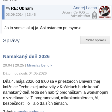
Andrej Lacho
RE: Obnam
Debian, CentOS ...
03.09.2014 | 13:45
Administrátor
Jo to som cital aj ja. Asi ostanem pri rsync-e.
Správy
Pridať správu
Namakaný deň 2026
20.04 | 20:25
|
Miroslav Bendík
Dátum udalosti:
04.05.2026
Dňa 4. mája 2026 od 9:00 sa v priestoroch Univerzitnej
knižnice Technickej univerzity v Košiciach bude konať
namakaný deň, teda deň nabitý prednáškami a workshopmi
o vzdelávaní v IT, programovaní, mikrokontroléroch, AI,
bezpečnosti, IoT a o ďalších témach.
Zdroj:
namakanyden.sk