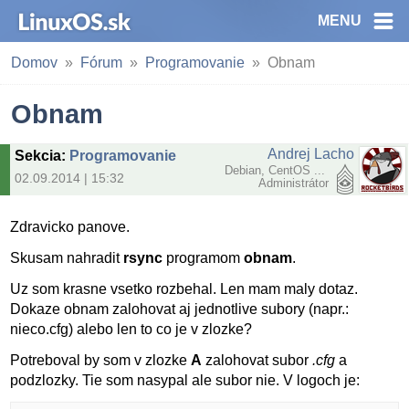
MENU
Domov
Fórum
Programovanie
Obnam
Obnam
Andrej Lacho
Sekcia
:
Programovanie
Debian, CentOS ...
02.09.2014 | 15:32
Administrátor
Zdravicko panove.
Skusam nahradit
rsync
programom
obnam
.
Uz som krasne vsetko rozbehal. Len mam maly dotaz.
Dokaze obnam zalohovat aj jednotlive subory (napr.:
nieco.cfg) alebo len to co je v zlozke?
Potreboval by som v zlozke
A
zalohovat subor
.cfg
a
podzlozky. Tie som nasypal ale subor nie. V logoch je: