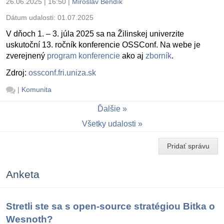
26.06.2025 | 16:50
|
Miroslav Bendík
Dátum udalosti:
01.07.2025
V dňoch 1. – 3. júla 2025 sa na Žilinskej univerzite
uskutoční 13. ročník konferencie OSSConf. Na webe je
zverejnený
program konferencie
ako aj
zborník
.
Zdroj:
ossconf.fri.uniza.sk
|
Komunita
Ďalšie
Všetky udalosti
Pridať správu
Anketa
Stretli ste sa s open-source stratégiou Bitka o
Wesnoth?