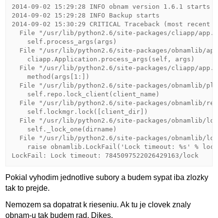
2014-09-02 15:29:28 INFO obnam version 1.6.1 starts

2014-09-02 15:29:28 INFO Backup starts

2014-09-02 15:30:29 CRITICAL Traceback (most recent c
  File "/usr/lib/python2.6/site-packages/cliapp/app.p
    self.process_args(args)

  File "/usr/lib/python2.6/site-packages/obnamlib/app
    cliapp.Application.process_args(self, args)

  File "/usr/lib/python2.6/site-packages/cliapp/app.p
    method(args[1:])

  File "/usr/lib/python2.6/site-packages/obnamlib/plu
    self.repo.lock_client(client_name)

  File "/usr/lib/python2.6/site-packages/obnamlib/rep
    self.lockmgr.lock([client_dir])

  File "/usr/lib/python2.6/site-packages/obnamlib/loc
    self._lock_one(dirname)

  File "/usr/lib/python2.6/site-packages/obnamlib/loc
    raise obnamlib.LockFail('Lock timeout: %s' % lock
LockFail: Lock timeout: 7845097522026429163/lock
Pokial vyhodim jednotlive subory a budem sypat iba zlozky
tak to prejde.
Nemozem sa dopatrat k rieseniu. Ak tu je clovek znaly
obnam-u tak budem rad. Dikes.