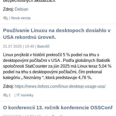
bezpečnostných aktualizácií.
Zdroj:
Debian
|
Nová verzia
Používanie Linuxu na desktopoch dosiahlo v
USA rekordnú úroveň.
21.07.2025 | 19:40
|
Balin50
Linux prvýkrát v histórii prekročil 5 % podiel na trhu s
desktopovými počítačmi v USA . Podľa globálnych štatistík
spoločnosti StatCounter za jún 2025 má Linux teraz 5,04 %
podiel na trhu s desktopovými počítačmi, čím prekonal
kategóriu „ Neznámy “, ktorá predstavuje 4,76 %.
Zdroj:
https://news.itsfoss.com/linux-desktop-usage-usa/
|
IT novinky
2
O konferencii 13. ročník konferencie OSSConf