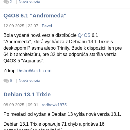
|
Nová verzia
2
Q4OS 6.1 "Andromeda"
12.09.2025 | 22:07
|
Pavel
Bola vydaná nová verzia distribúcie
Q4OS
6.1
"Andromeda", ktorá vychádza z Debianu 13.1 Trixie s
desktopom Plasma alebo Trinity. Bude k dispozícii len pre
64 bit architektúru, pre 32 bit sa odporúča staršia verzia
Q4OS 5 "Aquarius".
Zdroj:
DistroWatch.com
|
Nová verzia
6
Debian 13.1 Trixie
08.09.2025 | 09:01
|
redhawk1975
Po mesiaci od vydania Debian 13 vyšla nová verzia 13.1.
Debian 13.1 Trixie opravuje 71 chýb a pridáva 16