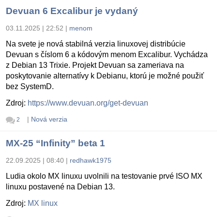
Devuan 6 Excalibur je vydaný
03.11.2025 | 22:52
|
menom
Na svete je nová stabilná verzia linuxovej distribúcie
Devuan s číslom 6 a kódovým menom Excalibur. Vychádza
z Debian 13 Trixie. Projekt Devuan sa zameriava na
poskytovanie alternatívy k Debianu, ktorú je možné použiť
bez SystemD.
Zdroj:
https://www.devuan.org/get-devuan
|
Nová verzia
2
MX-25 “Infinity” beta 1
22.09.2025 | 08:40
|
redhawk1975
Ludia okolo MX linuxu uvolnili na testovanie prvé ISO MX
linuxu postavené na Debian 13.
Zdroj:
MX linux