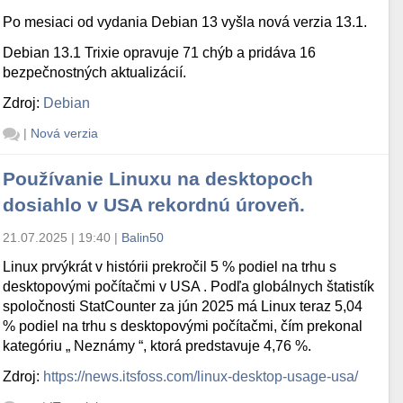
Po mesiaci od vydania Debian 13 vyšla nová verzia 13.1.
Debian 13.1 Trixie opravuje 71 chýb a pridáva 16
bezpečnostných aktualizácií.
Zdroj:
Debian
|
Nová verzia
Používanie Linuxu na desktopoch
dosiahlo v USA rekordnú úroveň.
21.07.2025 | 19:40
|
Balin50
Linux prvýkrát v histórii prekročil 5 % podiel na trhu s
desktopovými počítačmi v USA . Podľa globálnych štatistík
spoločnosti StatCounter za jún 2025 má Linux teraz 5,04
% podiel na trhu s desktopovými počítačmi, čím prekonal
kategóriu „ Neznámy “, ktorá predstavuje 4,76 %.
Zdroj:
https://news.itsfoss.com/linux-desktop-usage-usa/