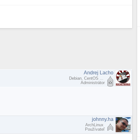
Andrej Lacho
Debian, CentOS ...
Administrátor
johnny.ha
ArchLinux
Používateľ