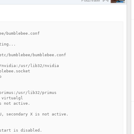
Používateľ
e/bumblebee.conf

ing...

etc/bumblebee/bumblebee.conf

nvidia:/usr/lib32/nvidia

lebee.socket



rimus:/usr/lib32/primus

virtualgl

 not active.

U, secondary X is not active.

tart is disabled.
