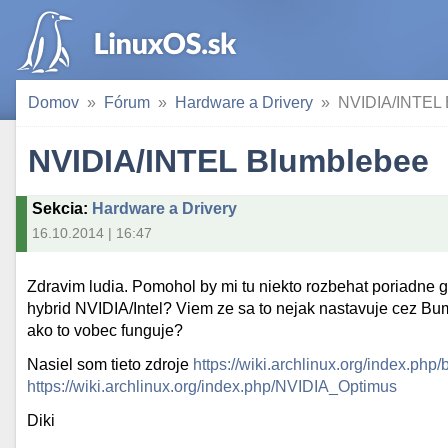
Domov
Fórum
Hardware a Drivery
NVIDIA/INTEL 
NVIDIA/INTEL Blumblebee
Sekcia
:
Hardware a Drivery
16.10.2014 | 16:47
Zdravim ludia. Pomohol by mi tu niekto rozbehat poriadne g
hybrid NVIDIA/Intel? Viem ze sa to nejak nastavuje cez Bu
ako to vobec funguje?
Nasiel som tieto zdroje
https://wiki.archlinux.org/index.ph
https://wiki.archlinux.org/index.php/NVIDIA_Optimus
Diki