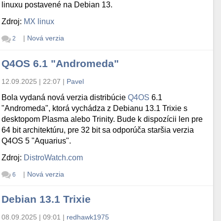
linuxu postavené na Debian 13.
Zdroj:
MX linux
|
Nová verzia
2
Q4OS 6.1 "Andromeda"
12.09.2025 | 22:07
|
Pavel
Bola vydaná nová verzia distribúcie
Q4OS
6.1
"Andromeda", ktorá vychádza z Debianu 13.1 Trixie s
desktopom Plasma alebo Trinity. Bude k dispozícii len pre
64 bit architektúru, pre 32 bit sa odporúča staršia verzia
Q4OS 5 "Aquarius".
Zdroj:
DistroWatch.com
|
Nová verzia
6
Debian 13.1 Trixie
08.09.2025 | 09:01
|
redhawk1975