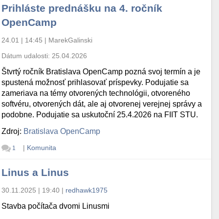
Prihláste prednášku na 4. ročník
OpenCamp
24.01 | 14:45
|
MarekGalinski
Dátum udalosti:
25.04.2026
Štvrtý ročník Bratislava OpenCamp pozná svoj termín a je
on: PID 1131 does not belong to any known session

spustená možnosť prihlasovať príspevky. Podujatie sa
zameriava na témy otvorených technológii, otvoreného
softvéru, otvorených dát, ale aj otvorenej verejnej správy a
podobne. Podujatie sa uskutoční 25.4.2026 na FIIT STU.
Zdroj:
Bratislava OpenCamp
|
Komunita
1
Linus a Linus
30.11.2025 | 19:40
|
redhawk1975
Stavba počítača dvomi Linusmi