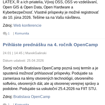
LATEX, R a ich priatelia, Vývoj OSS, OSS vo vzdelávaní,
Open GIS & Open Data, Open Hardware a
Kyberbezpečnosť. Vlastné príspevky je možné registrovať
do 10. júna 2026. Tešíme sa na Vašu návštevu.
Zdroj:
Web konferencie
|
Komunita
1
Prihláste prednášku na 4. ročník OpenCamp
24.01 | 14:45
|
MarekGalinski
Dátum udalosti:
25.04.2026
Štvrtý ročník Bratislava OpenCamp pozná svoj termín a je
spustená možnosť prihlasovať príspevky. Podujatie sa
zameriava na témy otvorených technológii, otvoreného
softvéru, otvorených dát, ale aj otvorenej verejnej správy a
podobne. Podujatie sa uskutoční 25.4.2026 na FIIT STU.
Zdroj:
Bratislava OpenCamp
|
Komunita
1