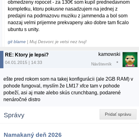
obmedzeny ropocet - za 130€ som kupil prednedavnom
kompletku, ktoru pokusne nasadzujem na jednej z
predajni na podmazovu muziku z jammenda a bol som
naozaj velmi prijemne prekvapeny ako dobre tam ficalo
ubuntu s unity.
git blame
| Muj Desvorc je vetsi nez tvuj!
kamowski
RE: Ktory je lepsi?
04.01.2015 | 14:33
Návštevník
ešte pred rokom som na takej konfigurácii (ale 2GB RAM) v
pohode fungoval, myslím že LM17 xfce tam v pohode
pobeží, asi aj mate alebo skús crunchbang, podarené
nenáročné distro
Správy
Pridať správu
Namakaný deň 2026