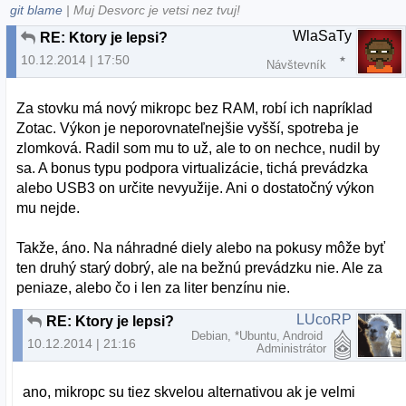
git blame
| Muj Desvorc je vetsi nez tvuj!
WlaSaTy
RE: Ktory je lepsi?
10.12.2014 | 17:50
Návštevník
Za stovku má nový mikropc bez RAM, robí ich napríklad
Zotac. Výkon je neporovnateľnejšie vyšší, spotreba je
zlomková. Radil som mu to už, ale to on nechce, nudil by
sa. A bonus typu podpora virtualizácie, tichá prevádzka
alebo USB3 on určite nevyužije. Ani o dostatočný výkon
mu nejde.
Takže, áno. Na náhradné diely alebo na pokusy môže byť
ten druhý starý dobrý, ale na bežnú prevádzku nie. Ale za
peniaze, alebo čo i len za liter benzínu nie.
LUcoRP
RE: Ktory je lepsi?
Debian, *Ubuntu, Android
10.12.2014 | 21:16
Administrátor
ano, mikropc su tiez skvelou alternativou ak je velmi