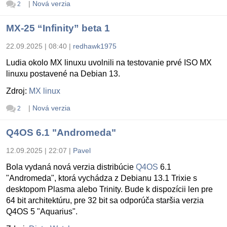
|
Nová verzia
2
MX-25 “Infinity” beta 1
22.09.2025 | 08:40
|
redhawk1975
Ludia okolo MX linuxu uvolnili na testovanie prvé ISO MX
linuxu postavené na Debian 13.
Zdroj:
MX linux
|
Nová verzia
2
Q4OS 6.1 "Andromeda"
12.09.2025 | 22:07
|
Pavel
Bola vydaná nová verzia distribúcie
Q4OS
6.1
"Andromeda", ktorá vychádza z Debianu 13.1 Trixie s
desktopom Plasma alebo Trinity. Bude k dispozícii len pre
64 bit architektúru, pre 32 bit sa odporúča staršia verzia
Q4OS 5 "Aquarius".