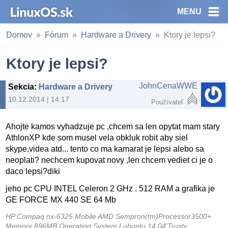
MENU
Domov
Fórum
Hardware a Drivery
Ktory je lepsi?
Ktory je lepsi?
JohnCenaWWE
Sekcia
:
Hardware a Drivery
10.12.2014 | 14:17
Používateľ
Ahojte kamos vyhadzuje pc ,chcem sa len opytat mam stary
AthlonXP kde som musel vela obkluk robit aby siel
skype,videa atd... tento co ma kamarat je lepsi alebo sa
neoplati? nechcem kupovat novy ,len chcem vediet ci je o
daco lepsi?diki
jeho pc CPU INTEL Celeron 2 GHz . 512 RAM a grafika je
GE FORCE MX 440 SE 64 Mb
HP Compaq nx-6325 Mobile AMD Sempron(tm)Processor3500+
Memory 896MB Operating System Lubuntu 14.04'Trusty