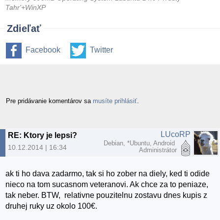
Tahr'+WinXP
Zdieľať
Facebook
Twitter
Pre pridávanie komentárov sa
musíte prihlásiť
.
LUcoRP
RE: Ktory je lepsi?
Debian, *Ubuntu, Android
10.12.2014 | 16:34
Administrátor
ak ti ho dava zadarmo, tak si ho zober na diely, ked ti odide
nieco na tom sucasnom veteranovi. Ak chce za to peniaze,
tak neber. BTW, relativne pouzitelnu zostavu dnes kupis z
druhej ruky uz okolo 100€.