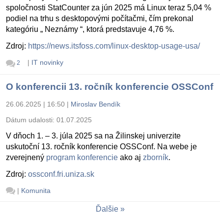
spoločnosti StatCounter za jún 2025 má Linux teraz 5,04 %
podiel na trhu s desktopovými počítačmi, čím prekonal
kategóriu „ Neznámy “, ktorá predstavuje 4,76 %.
Zdroj:
https://news.itsfoss.com/linux-desktop-usage-usa/
|
IT novinky
2
O konferencii 13. ročník konferencie OSSConf
26.06.2025 | 16:50
|
Miroslav Bendík
Dátum udalosti:
01.07.2025
V dňoch 1. – 3. júla 2025 sa na Žilinskej univerzite
uskutoční 13. ročník konferencie OSSConf. Na webe je
zverejnený
program konferencie
ako aj
zborník
.
Zdroj:
ossconf.fri.uniza.sk
|
Komunita
Ďalšie