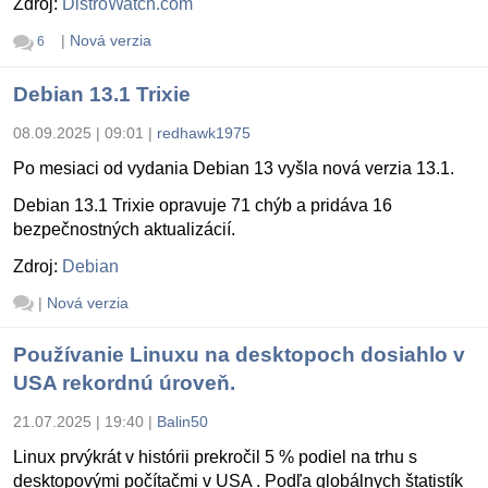
Zdroj:
DistroWatch.com
|
Nová verzia
6
Debian 13.1 Trixie
08.09.2025 | 09:01
|
redhawk1975
Po mesiaci od vydania Debian 13 vyšla nová verzia 13.1.
Debian 13.1 Trixie opravuje 71 chýb a pridáva 16
bezpečnostných aktualizácií.
Zdroj:
Debian
|
Nová verzia
Používanie Linuxu na desktopoch dosiahlo v
USA rekordnú úroveň.
21.07.2025 | 19:40
|
Balin50
Linux prvýkrát v histórii prekročil 5 % podiel na trhu s
desktopovými počítačmi v USA . Podľa globálnych štatistík