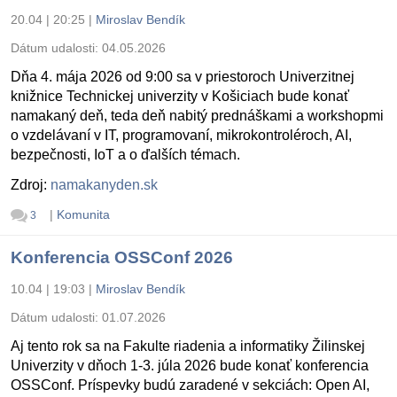
20.04 | 20:25
|
Miroslav Bendík
Dátum udalosti:
04.05.2026
Dňa 4. mája 2026 od 9:00 sa v priestoroch Univerzitnej
knižnice Technickej univerzity v Košiciach bude konať
namakaný deň, teda deň nabitý prednáškami a workshopmi
o vzdelávaní v IT, programovaní, mikrokontroléroch, AI,
bezpečnosti, IoT a o ďalších témach.
Zdroj:
namakanyden.sk
|
Komunita
3
Konferencia OSSConf 2026
10.04 | 19:03
|
Miroslav Bendík
Dátum udalosti:
01.07.2026
Aj tento rok sa na Fakulte riadenia a informatiky Žilinskej
Univerzity v dňoch 1-3. júla 2026 bude konať konferencia
OSSConf. Príspevky budú zaradené v sekciách: Open AI,