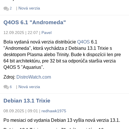
|
Nová verzia
2
Q4OS 6.1 "Andromeda"
12.09.2025 | 22:07
|
Pavel
Bola vydaná nová verzia distribúcie
Q4OS
6.1
"Andromeda", ktorá vychádza z Debianu 13.1 Trixie s
desktopom Plasma alebo Trinity. Bude k dispozícii len pre
64 bit architektúru, pre 32 bit sa odporúča staršia verzia
Q4OS 5 "Aquarius".
Zdroj:
DistroWatch.com
|
Nová verzia
6
Debian 13.1 Trixie
08.09.2025 | 09:01
|
redhawk1975
Po mesiaci od vydania Debian 13 vyšla nová verzia 13.1.