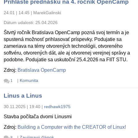
Prihláste prednášku na 4. ročník OpenCamp
24.01 | 14:45
|
MarekGalinski
Dátum udalosti:
25.04.2026
Štvrtý ročník Bratislava OpenCamp pozná svoj termín a je
spustená možnosť prihlasovať príspevky. Podujatie sa
zameriava na témy otvorených technológii, otvoreného
softvéru, otvorených dát, ale aj otvorenej verejnej správy a
podobne. Podujatie sa uskutoční 25.4.2026 na FIIT STU.
Zdroj:
Bratislava OpenCamp
|
Komunita
1
Linus a Linus
30.11.2025 | 19:40
|
redhawk1975
Stavba počítača dvomi Linusmi
Zdroj:
Building a Computer with the CREATOR of Linux!
|
Zaujímavý článok
8