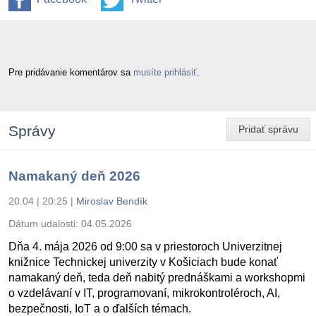
Pre pridávanie komentárov sa
musíte prihlásiť
.
Správy
Pridať správu
Namakaný deň 2026
20.04 | 20:25
|
Miroslav Bendík
Dátum udalosti:
04.05.2026
Dňa 4. mája 2026 od 9:00 sa v priestoroch Univerzitnej
knižnice Technickej univerzity v Košiciach bude konať
namakaný deň, teda deň nabitý prednáškami a workshopmi
o vzdelávaní v IT, programovaní, mikrokontroléroch, AI,
bezpečnosti, IoT a o ďalších témach.