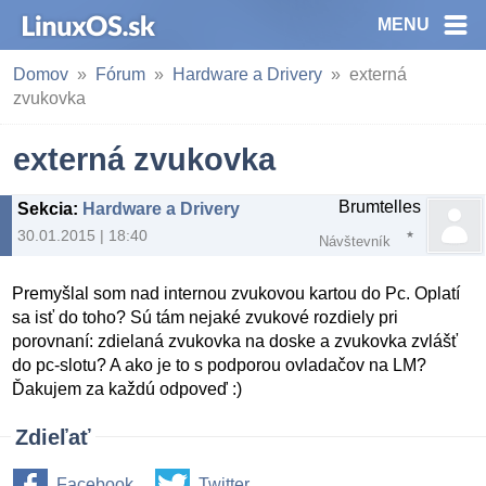
MENU
Domov
Fórum
Hardware a Drivery
externá
zvukovka
externá zvukovka
Brumtelles
Sekcia
:
Hardware a Drivery
30.01.2015 | 18:40
Návštevník
Premyšlal som nad internou zvukovou kartou do Pc. Oplatí
sa isť do toho? Sú tám nejaké zvukové rozdiely pri
porovnaní: zdielaná zvukovka na doske a zvukovka zvlášť
do pc-slotu? A ako je to s podporou ovladačov na LM?
Ďakujem za každú odpoveď :)
Zdieľať
Facebook
Twitter