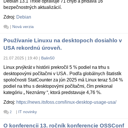
Debian 13.1 Trixie opravuje 71 chýb a pridáva 16
bezpečnostných aktualizácií.
Zdroj:
Debian
|
Nová verzia
Používanie Linuxu na desktopoch dosiahlo v
USA rekordnú úroveň.
21.07.2025 | 19:40
|
Balin50
Linux prvýkrát v histórii prekročil 5 % podiel na trhu s
desktopovými počítačmi v USA . Podľa globálnych štatistík
spoločnosti StatCounter za jún 2025 má Linux teraz 5,04 %
podiel na trhu s desktopovými počítačmi, čím prekonal
kategóriu „ Neznámy “, ktorá predstavuje 4,76 %.
Zdroj:
https://news.itsfoss.com/linux-desktop-usage-usa/
|
IT novinky
2
O konferencii 13. ročník konferencie OSSConf