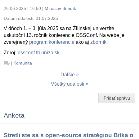
26.06.2025 | 16:50
|
Miroslav Bendík
Dátum udalosti:
01.07.2025
V dňoch 1. – 3. júla 2025 sa na Žilinskej univerzite
uskutoční 13. ročník konferencie OSSConf. Na webe je
zverejnený
program konferencie
ako aj
zborník
.
Zdroj:
ossconf.fri.uniza.sk
|
Komunita
Ďalšie
Všetky udalosti
Pridať správu
Anketa
Stretli ste sa s open-source stratégiou Bitka o