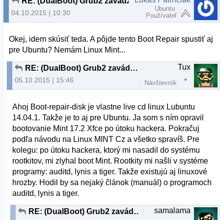
RE: (DualBoot) Grub2 zavádzač sa nezobrazuje pri spustení PC
Ubuntu
04.10.2015 | 10:30
Používateľ
Okej, idem skúsiť teda. A pôjde tento Boot Repair spustiť aj
pre Ubuntu? Nemám Linux Mint...
Tux
RE: (DualBoot) Grub2 zavádzač sa nezobrazuje pri spustení PC
05.10.2015 | 15:46
Návštevník
Ahoj Boot-repair-disk je vlastne live cd linux Lubuntu
14.04.1. Takže je to aj pre Ubuntu. Ja som s ním opravil
bootovanie Mint 17.2 Xfce po útoku hackera. Pokračuj
podľa návodu na Linux MINT Cz a všetko spravíš. Pre
kolegu: po útoku hackera, ktorý mi nasadil do systému
rootkitov, mi zlyhal boot Mint. Rootkity mi našli v systéme
programy: auditd, lynis a tiger. Takže existujú aj linuxové
hrozby. Hodil by sa nejaký článok (manuál) o programoch
auditd, lynis a tiger.
samalama
RE: (DualBoot) Grub2 zavádzač sa nezobrazuje pri spustení PC