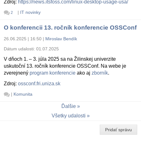
Zdroj:
https://news.itsfoss.com/linux-desktop-usage-usa/
|
IT novinky
2
O konferencii 13. ročník konferencie OSSConf
26.06.2025 | 16:50
|
Miroslav Bendík
Dátum udalosti:
01.07.2025
V dňoch 1. – 3. júla 2025 sa na Žilinskej univerzite
uskutoční 13. ročník konferencie OSSConf. Na webe je
zverejnený
program konferencie
ako aj
zborník
.
Zdroj:
ossconf.fri.uniza.sk
|
Komunita
Ďalšie
Všetky udalosti
Pridať správu