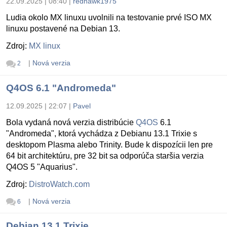
22.09.2025 | 08:40
|
redhawk1975
Ludia okolo MX linuxu uvolnili na testovanie prvé ISO MX
linuxu postavené na Debian 13.
Zdroj:
MX linux
|
Nová verzia
2
Q4OS 6.1 "Andromeda"
12.09.2025 | 22:07
|
Pavel
Bola vydaná nová verzia distribúcie
Q4OS
6.1
"Andromeda", ktorá vychádza z Debianu 13.1 Trixie s
desktopom Plasma alebo Trinity. Bude k dispozícii len pre
64 bit architektúru, pre 32 bit sa odporúča staršia verzia
Q4OS 5 "Aquarius".
Zdroj:
DistroWatch.com
|
Nová verzia
6
Debian 13.1 Trixie