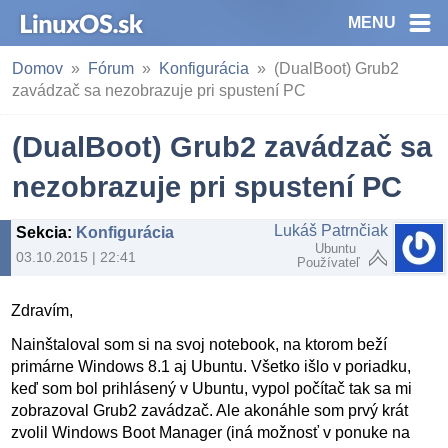
MENU
Domov
Fórum
Konfigurácia
(DualBoot) Grub2
zavádzač sa nezobrazuje pri spustení PC
(DualBoot) Grub2 zavádzač sa
nezobrazuje pri spustení PC
Lukáš Patrnčiak
Sekcia
:
Konfigurácia
Ubuntu
03.10.2015 | 22:41
Používateľ
Zdravím,
Nainštaloval som si na svoj notebook, na ktorom beží
primárne Windows 8.1 aj Ubuntu. Všetko išlo v poriadku,
keď som bol prihlásený v Ubuntu, vypol počítač tak sa mi
zobrazoval Grub2 zavádzač. Ale akonáhle som prvý krát
zvolil Windows Boot Manager (iná možnosť v ponuke na