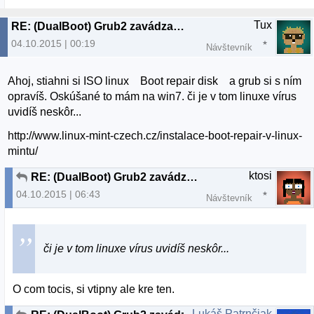
Tux
RE: (DualBoot) Grub2 zavádzač sa nezobrazuje pri spustení PC
04.10.2015 | 00:19
Návštevník
Ahoj, stiahni si ISO linux Boot repair disk a grub si s ním
opravíš. Oskúšané to mám na win7. či je v tom linuxe vírus
uvidíš neskôr...
http://www.linux-mint-czech.cz/instalace-boot-repair-v-linux-
mintu/
ktosi
RE: (DualBoot) Grub2 zavádzač sa nezobrazuje pri spustení PC
04.10.2015 | 06:43
Návštevník
či je v tom linuxe vírus uvidíš neskôr...
O com tocis, si vtipny ale kre ten.
Lukáš Patrnčiak