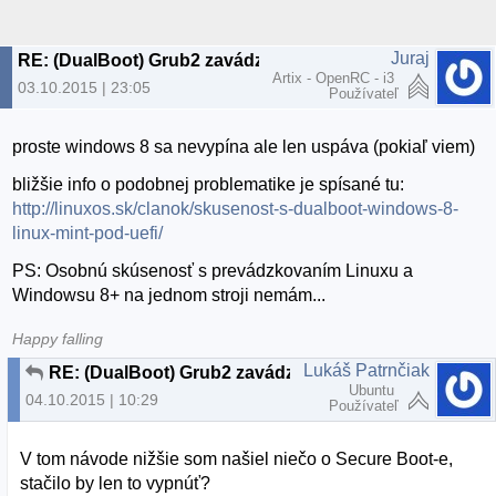
Juraj
RE: (DualBoot) Grub2 zavádzač sa nezobrazuje pri spustení PC
Artix - OpenRC - i3
03.10.2015 | 23:05
Používateľ
proste windows 8 sa nevypína ale len uspáva (pokiaľ viem)
bližšie info o podobnej problematike je spísané tu:
http://linuxos.sk/clanok/skusenost-s-dualboot-windows-8-
linux-mint-pod-uefi/
PS: Osobnú skúsenosť s prevádzkovaním Linuxu a
Windowsu 8+ na jednom stroji nemám...
Happy falling
Lukáš Patrnčiak
RE: (DualBoot) Grub2 zavádzač sa nezobrazuje pri spustení PC
Ubuntu
04.10.2015 | 10:29
Používateľ
V tom návode nižšie som našiel niečo o Secure Boot-e,
stačilo by len to vypnúť?