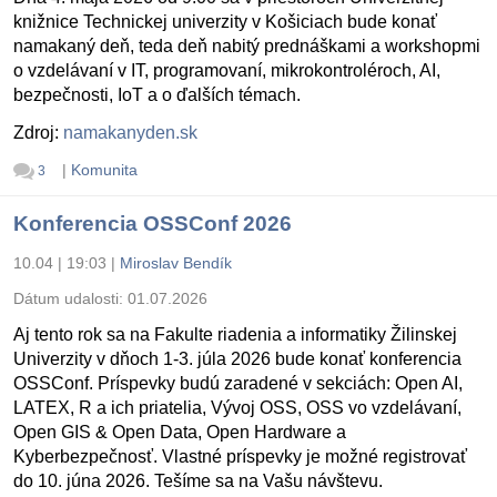
knižnice Technickej univerzity v Košiciach bude konať
namakaný deň, teda deň nabitý prednáškami a workshopmi
o vzdelávaní v IT, programovaní, mikrokontroléroch, AI,
bezpečnosti, IoT a o ďalších témach.
Zdroj:
namakanyden.sk
|
Komunita
3
Konferencia OSSConf 2026
10.04 | 19:03
|
Miroslav Bendík
Dátum udalosti:
01.07.2026
Aj tento rok sa na Fakulte riadenia a informatiky Žilinskej
Univerzity v dňoch 1-3. júla 2026 bude konať konferencia
OSSConf. Príspevky budú zaradené v sekciách: Open AI,
LATEX, R a ich priatelia, Vývoj OSS, OSS vo vzdelávaní,
Open GIS & Open Data, Open Hardware a
Kyberbezpečnosť. Vlastné príspevky je možné registrovať
do 10. júna 2026. Tešíme sa na Vašu návštevu.