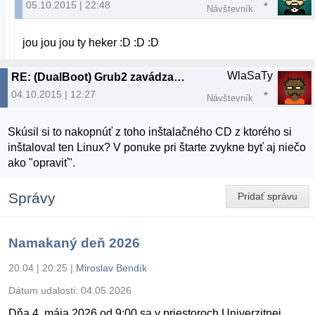
05.10.2015 | 22:48
Návštevník
jou jou jou ty heker :D :D :D
WlaSaTy
RE: (DualBoot) Grub2 zavádzač sa nezobrazuje pri spustení PC
04.10.2015 | 12:27
Návštevník
Skúsil si to nakopnúť z toho inštalačného CD z ktorého si
inštaloval ten Linux? V ponuke pri štarte zvykne byť aj niečo
ako "opraviť".
Správy
Pridať správu
Namakaný deň 2026
20.04 | 20:25
|
Miroslav Bendík
Dátum udalosti:
04.05.2026
Dňa 4. mája 2026 od 9:00 sa v priestoroch Univerzitnej