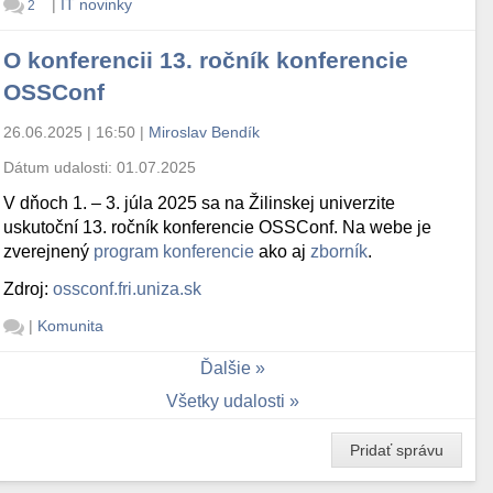
|
IT novinky
2
O konferencii 13. ročník konferencie
OSSConf
26.06.2025 | 16:50
|
Miroslav Bendík
Dátum udalosti:
01.07.2025
V dňoch 1. – 3. júla 2025 sa na Žilinskej univerzite
uskutoční 13. ročník konferencie OSSConf. Na webe je
zverejnený
program konferencie
ako aj
zborník
.
Zdroj:
ossconf.fri.uniza.sk
|
Komunita
Ďalšie
Všetky udalosti
Pridať správu