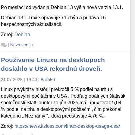
Po mesiaci od vydania Debian 13 vyšla nová verzia 13.1.
Debian 13.1 Trixie opravuje 71 chýb a pridáva 16
bezpečnostných aktualizácií.
Zdroj:
Debian
|
Nová verzia
Používanie Linuxu na desktopoch
dosiahlo v USA rekordnú úroveň.
21.07.2025 | 19:40
|
Balin50
Linux prvýkrát v histórii prekročil 5 % podiel na trhu s
desktopovými počítačmi v USA . Podľa globálnych štatistík
spoločnosti StatCounter za jún 2025 má Linux teraz 5,04
% podiel na trhu s desktopovými počítačmi, čím prekonal
kategóriu „ Neznámy “, ktorá predstavuje 4,76 %.
Zdroj:
https://news.itsfoss.com/linux-desktop-usage-usa/