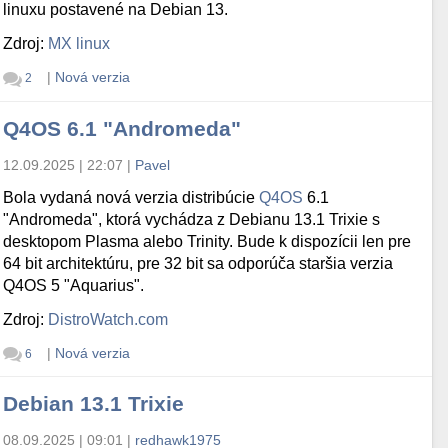
linuxu postavené na Debian 13.
Zdroj:
MX linux
|
Nová verzia
2
Q4OS 6.1 "Andromeda"
12.09.2025 | 22:07
|
Pavel
Bola vydaná nová verzia distribúcie
Q4OS
6.1
"Andromeda", ktorá vychádza z Debianu 13.1 Trixie s
desktopom Plasma alebo Trinity. Bude k dispozícii len pre
64 bit architektúru, pre 32 bit sa odporúča staršia verzia
Q4OS 5 "Aquarius".
Zdroj:
DistroWatch.com
|
Nová verzia
6
Debian 13.1 Trixie
08.09.2025 | 09:01
|
redhawk1975