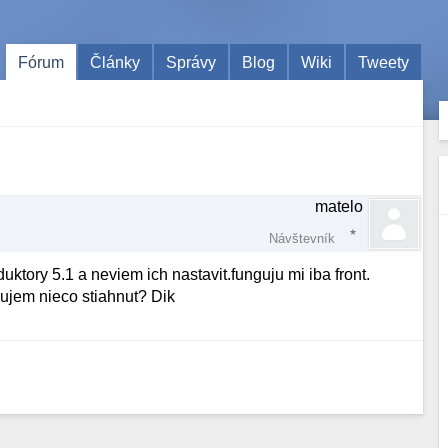
Fórum
Články
Správy
Blog
Wiki
Tweety
matelo
Návštevník
tory 5.1 a neviem ich nastavit.funguju mi iba front.
bujem nieco stiahnut? Dik