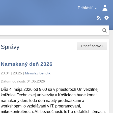
Prihlásiť
Správy
Pridať správu
Namakaný deň 2026
20.04 | 20:25
|
Miroslav Bendík
Dátum udalosti:
04.05.2026
Dňa 4. mája 2026 od 9:00 sa v priestoroch Univerzitnej
knižnice Technickej univerzity v Košiciach bude konať
namakaný deň, teda deň nabitý prednáškami a
workshopmi o vzdelávaní v IT, programovaní,
mikrokontroléroch, AI, bezpečnosti, IoT a o ďalších témach.