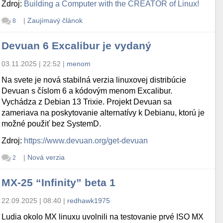
Zdroj:
Building a Computer with the CREATOR of Linux!
|
Zaujímavý článok
8
Devuan 6 Excalibur je vydaný
03.11.2025 | 22:52
|
menom
Na svete je nová stabilná verzia linuxovej distribúcie
Devuan s číslom 6 a kódovým menom Excalibur.
Vychádza z Debian 13 Trixie. Projekt Devuan sa
zameriava na poskytovanie alternatívy k Debianu, ktorú je
možné použiť bez SystemD.
Zdroj:
https://www.devuan.org/get-devuan
|
Nová verzia
2
MX-25 “Infinity” beta 1
22.09.2025 | 08:40
|
redhawk1975
Ludia okolo MX linuxu uvolnili na testovanie prvé ISO MX