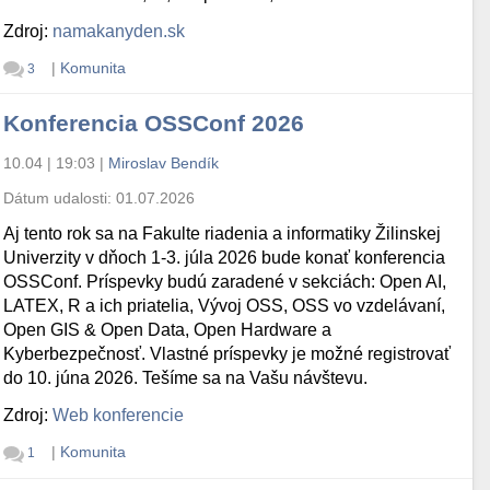
Zdroj:
namakanyden.sk
|
Komunita
3
Konferencia OSSConf 2026
10.04 | 19:03
|
Miroslav Bendík
Dátum udalosti:
01.07.2026
Aj tento rok sa na Fakulte riadenia a informatiky Žilinskej
Univerzity v dňoch 1-3. júla 2026 bude konať konferencia
OSSConf. Príspevky budú zaradené v sekciách: Open AI,
LATEX, R a ich priatelia, Vývoj OSS, OSS vo vzdelávaní,
Open GIS & Open Data, Open Hardware a
Kyberbezpečnosť. Vlastné príspevky je možné registrovať
do 10. júna 2026. Tešíme sa na Vašu návštevu.
Zdroj:
Web konferencie
|
Komunita
1