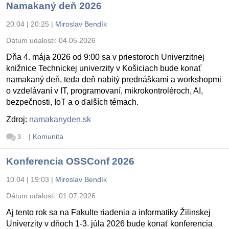
Namakaný deň 2026
20.04 | 20:25
|
Miroslav Bendík
Dátum udalosti:
04.05.2026
Dňa 4. mája 2026 od 9:00 sa v priestoroch Univerzitnej
knižnice Technickej univerzity v Košiciach bude konať
namakaný deň, teda deň nabitý prednáškami a workshopmi
o vzdelávaní v IT, programovaní, mikrokontroléroch, AI,
bezpečnosti, IoT a o ďalších témach.
Zdroj:
namakanyden.sk
|
Komunita
3
Konferencia OSSConf 2026
10.04 | 19:03
|
Miroslav Bendík
Dátum udalosti:
01.07.2026
Aj tento rok sa na Fakulte riadenia a informatiky Žilinskej
Univerzity v dňoch 1-3. júla 2026 bude konať konferencia