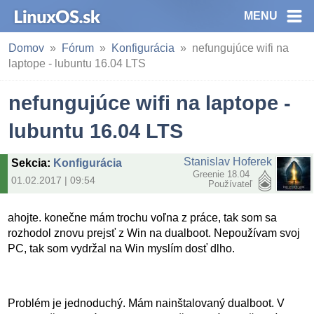
MENU
Domov
Fórum
Konfigurácia
nefungujúce wifi na
laptope - lubuntu 16.04 LTS
nefungujúce wifi na laptope -
lubuntu 16.04 LTS
Stanislav Hoferek
Sekcia
:
Konfigurácia
Greenie 18.04
01.02.2017 | 09:54
Používateľ
ahojte. konečne mám trochu voľna z práce, tak som sa
rozhodol znovu prejsť z Win na dualboot. Nepoužívam svoj
PC, tak som vydržal na Win myslím dosť dlho.
Problém je jednoduchý. Mám nainštalovaný dualboot. V