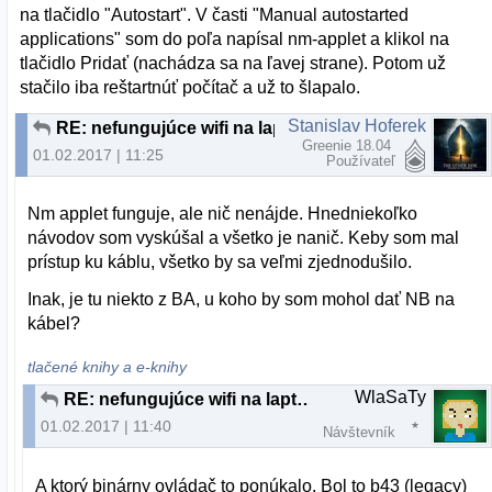
na tlačidlo "Autostart". V časti "Manual autostarted
applications" som do poľa napísal nm-applet a klikol na
tlačidlo Pridať (nachádza sa na ľavej strane). Potom už
stačilo iba reštartnúť počítač a už to šlapalo.
Stanislav Hoferek
RE: nefungujúce wifi na laptope - lubuntu 16.04 LTS
Greenie 18.04
01.02.2017 | 11:25
Používateľ
Nm applet funguje, ale nič nenájde. Hnedniekoľko
návodov som vyskúšal a všetko je nanič. Keby som mal
prístup ku káblu, všetko by sa veľmi zjednodušilo.
Inak, je tu niekto z BA, u koho by som mohol dať NB na
kábel?
tlačené knihy a e-knihy
WlaSaTy
RE: nefungujúce wifi na laptope - lubuntu 16.04 LTS
01.02.2017 | 11:40
Návštevník
A ktorý binárny ovládač to ponúkalo. Bol to b43 (legacy)