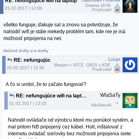
RE: nefungujúce wifi na laptope - lubuntu 16.04 LTS
Greenie 18.04
01.02.2017 | 12:06
Používateľ
všetko funguje, ďakuje sa! a znovu sa potvrdzuje, že
nahodiť wifi je stále niekedy problém tam, kde nie je iná
možnosť pripojenia na net.
tlačené knihy a e-knihy
Livan
RE: nefungujúce wifi na laptope - lubuntu 16.04 LTS
Manjaro s XFCE, Q4OS s KDE
01.02.2017 | 12:56
Používateľ
A čo si urobil, že to začalo fungovať?
WlaSaTy
RE: nefungujúce wifi na laptope - lubuntu 16.04 LTS
01.02.2017 | 13:03
Návštevník
Nahodil ovládače od výrobcu ktoré mu ponúkol systém, a
mal pritom NB pripojený cez kábel. Holt, inštalovať z
internetu ovládač sieťovky bez možnosti pripojenia siete