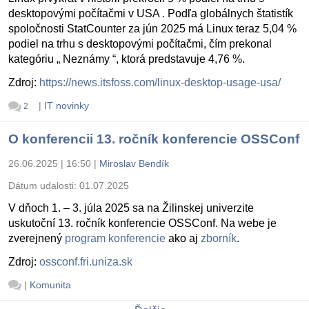
desktopovými počítačmi v USA . Podľa globálnych štatistík
spoločnosti StatCounter za jún 2025 má Linux teraz 5,04 %
podiel na trhu s desktopovými počítačmi, čím prekonal
kategóriu „ Neznámy “, ktorá predstavuje 4,76 %.
Zdroj:
https://news.itsfoss.com/linux-desktop-usage-usa/
|
IT novinky
2
O konferencii 13. ročník konferencie OSSConf
26.06.2025 | 16:50
|
Miroslav Bendík
Dátum udalosti:
01.07.2025
V dňoch 1. – 3. júla 2025 sa na Žilinskej univerzite
uskutoční 13. ročník konferencie OSSConf. Na webe je
zverejnený
program konferencie
ako aj
zborník
.
Zdroj:
ossconf.fri.uniza.sk
|
Komunita