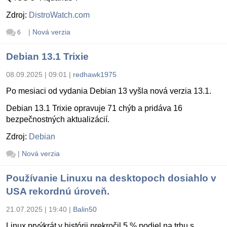
Zdroj:
DistroWatch.com
|
Nová verzia
6
Debian 13.1 Trixie
08.09.2025 | 09:01
|
redhawk1975
Po mesiaci od vydania Debian 13 vyšla nová verzia 13.1.
Debian 13.1 Trixie opravuje 71 chýb a pridáva 16
bezpečnostných aktualizácií.
Zdroj:
Debian
|
Nová verzia
Používanie Linuxu na desktopoch dosiahlo v
USA rekordnú úroveň.
21.07.2025 | 19:40
|
Balin50
Linux prvýkrát v histórii prekročil 5 % podiel na trhu s