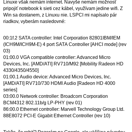
Linuxe však nemám internet. Navyše nemám možnosť
pripojiť notebook k sieti cez kábel, využívam jedine wifi. Z
Win sa dostanem, z Linuxu nie. LSPCI mi napísalo pár
riadkov, vyberám nasledovné:
00:1f.2 SATA controller: Intel Corporation 82801IBM/IEM
(ICH9M/ICH9M-E) 4 port SATA Controller [AHCI mode] (rev
03)
01:00.0 VGA compatible controller: Advanced Micro
Devices, Inc. [AMD/ATI] RV710/M92 [Mobility Radeon HD
4330/4350/4550]
01:00.1 Audio device: Advanced Micro Devices, Inc.
[AMD/ATI] RV710/730 HDMI Audio [Radeon HD 4000
series]
03:00.0 Network controller: Broadcom Corporation
BCM4312 802.11b/g LP-PHY (rev 01)
86:00.0 Ethernet controller: Marvell Technology Group Ltd.
88E8072 PCI-E Gigabit Ethernet Controller (rev 10)