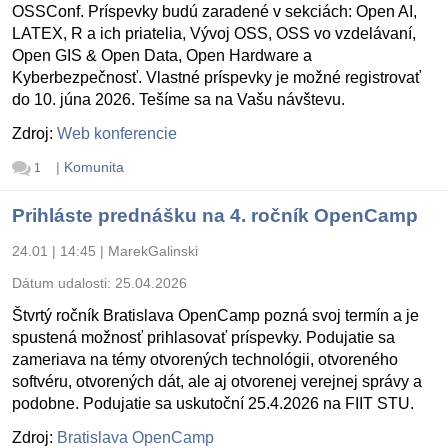
OSSConf. Príspevky budú zaradené v sekciách: Open AI,
LATEX, R a ich priatelia, Vývoj OSS, OSS vo vzdelávaní,
Open GIS & Open Data, Open Hardware a
Kyberbezpečnosť. Vlastné príspevky je možné registrovať
do 10. júna 2026. Tešíme sa na Vašu návštevu.
Zdroj:
Web konferencie
|
Komunita
1
Prihláste prednášku na 4. ročník OpenCamp
24.01 | 14:45
|
MarekGalinski
Dátum udalosti:
25.04.2026
Štvrtý ročník Bratislava OpenCamp pozná svoj termín a je
spustená možnosť prihlasovať príspevky. Podujatie sa
zameriava na témy otvorených technológii, otvoreného
softvéru, otvorených dát, ale aj otvorenej verejnej správy a
podobne. Podujatie sa uskutoční 25.4.2026 na FIIT STU.
Zdroj:
Bratislava OpenCamp