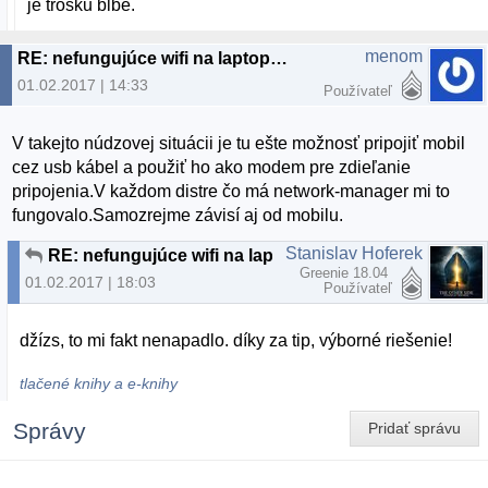
je trošku blbé.
menom
RE: nefungujúce wifi na laptope - lubuntu 16.04 LTS
01.02.2017 | 14:33
Používateľ
V takejto núdzovej situácii je tu ešte možnosť pripojiť mobil
cez usb kábel a použiť ho ako modem pre zdieľanie
pripojenia.V každom distre čo má network-manager mi to
fungovalo.Samozrejme závisí aj od mobilu.
Stanislav Hoferek
RE: nefungujúce wifi na laptope - lubuntu 16.04 LTS
Greenie 18.04
01.02.2017 | 18:03
Používateľ
džízs, to mi fakt nenapadlo. díky za tip, výborné riešenie!
tlačené knihy a e-knihy
Správy
Pridať správu