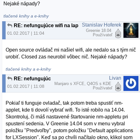
Nejaké nápady?
tlačené knihy a e-knihy
Stanislav Hoferek
RE: nefungujúce wifi na laptope - lubuntu 16.04 LTS
Greenie 18.04
01.02.2017 | 11:04
Používateľ
Open source ovládač mi našiel wifi, ale nedalo sa s tým nič
urobiť. Closed zas neurobil vôbec nič. Nejaké nápady?
tlačené knihy a e-knihy
Livan
RE: nefungujúce wifi na laptope - lubuntu 16.04 LTS
Manjaro s XFCE, Q4OS s KDE
01.02.2017 | 11:08
Používateľ
Pokiaľ ti funguje ovladač, tak potom treba spustiť nm-
applet, kde ti dovolí vybrať wifi. To isté robilo na 14.04.
Skontroluj, či máš nastavené štartovanie nm-appletu pri
spustení sedenia. V Greenie 14.04 som v menu vybral
položku "Predvoľby", potom položku "Default applications
for LXSession". Keď sa po chvíli načítalo okno, klikol som