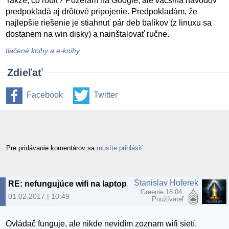
Takže, čo robiť? Pozerám na Google, ale väčšina návodov
predpokladá aj drôtové pripojenie. Predpokladám, že
najlepšie riešenie je stiahnuť pár deb balíkov (z linuxu sa
dostanem na win disky) a nainštalovať ručne.
tlačené knihy a e-knihy
Zdieľať
Facebook
Twitter
Pre pridávanie komentárov sa
musíte prihlásiť
.
Stanislav Hoferek
RE: nefungujúce wifi na laptope - lubuntu 16.04 LTS
Greenie 18.04
01.02.2017 | 10:49
Používateľ
Ovládač funguje, ale nikde nevidím zoznam wifi sietí.