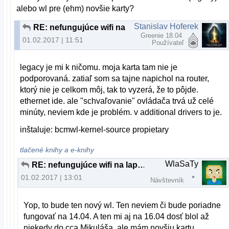
alebo wl pre (ehm) novšie karty?
Stanislav Hoferek
RE: nefungujúce wifi na laptope - lubuntu 16.04 LTS
Greenie 18.04
01.02.2017 | 11:51
Používateľ
legacy je mi k ničomu. moja karta tam nie je
podporovaná. zatiaľ som sa tajne napichol na router,
ktorý nie je celkom môj, tak to vyzerá, že to pôjde.
ethernet ide. ale "schvaľovanie" ovládača trvá už celé
minúty, neviem kde je problém. v additional drivers to je.
inštaluje: bcmwl-kernel-source propietary
tlačené knihy a e-knihy
WlaSaTy
RE: nefungujúce wifi na laptope - lubuntu 16.04 LTS
01.02.2017 | 13:01
Návštevník
Yop, to bude ten nový wl. Ten neviem či bude poriadne
fungovať na 14.04. A ten mi aj na 16.04 dosť blol až
niekedy do cca Mikuláša, ale mám novšiu kartu