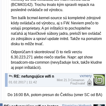
(BCM43142). Trochu trvalo kým spravili repack na
posledné ovládače od výrobcu.
Ten balík bcmwl-kernel-source sú kompletné zdrojové
kódy ovládača od výrobcu, aj s FW. Neviem prečo to
volajú proprietary. A pri inštalícii to pochopiteľne
naťahá aj hlavičkové súbory jadra, preloží ten ovládač
zo zdrojákov a spraví update initrd. Takže na pomalom
disku to môže trvať.
Odporúčam ti skontrolovať či to rieši verziu
6.30.223.271 alebo niečo staršie. Napr: apt show
broadcom-sta-common (nevyžaduje lock, takže kludne
aj popri inštalácii).
vxmery
RE: nefungujúce wifi na laptope - lubuntu 16.04 LTS
Mint 21.3 Cinnamon
01.02.2017 | 11:42
Používateľ
Do 16:00 BA, potom presun do Čeklísu (smer SC od BA)
Stanislav Hoferek