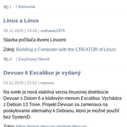
|
Komunita
1
Linus a Linus
30.11.2025 | 19:40
|
redhawk1975
Stavba počítača dvomi Linusmi
Zdroj:
Building a Computer with the CREATOR of Linux!
|
Zaujímavý článok
8
Devuan 6 Excalibur je vydaný
03.11.2025 | 22:52
|
menom
Na svete je nová stabilná verzia linuxovej distribúcie
Devuan s číslom 6 a kódovým menom Excalibur. Vychádza
z Debian 13 Trixie. Projekt Devuan sa zameriava na
poskytovanie alternatívy k Debianu, ktorú je možné použiť
bez SystemD.
Zdroj:
https://www.devuan.org/get-devuan