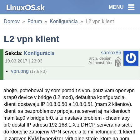
MENU
Domov
Fórum
Konfigurácia
L2 vpn klient
L2 vpn klient
samox86
Sekcia
:
Konfigurácia
arch, debian
19.03.2017 | 23:03
Administrátor
vpn.png
(17.6 kB)
ahojte, potreboval by som poradit s vpn. pouzivam openvpn
s tap0 device v bridge (L2 mod), defaultna konfiguracia,
klienti dostavaju IP 10.8.0.50 a 10.8.0.51 (mam 2 klientov).
klienti sa bezproblemov pripoja. na serveri aj na klientoch
mam tap0 v bridge br0. a tu nastava problem - chcem aby
br0 dostal IP adresu 192.168.1.X z DHCP servera na sieti,
do ktorej je zapojeny VPN server. a to mi nefunguje. 1 klient
je zaroven KVM hypervizor, virtualne stroje, ktore na nom