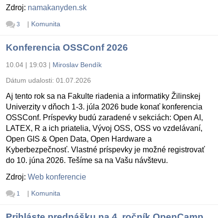
Zdroj:
namakanyden.sk
|
Komunita
3
Konferencia OSSConf 2026
10.04 | 19:03
|
Miroslav Bendík
Dátum udalosti:
01.07.2026
Aj tento rok sa na Fakulte riadenia a informatiky Žilinskej
Univerzity v dňoch 1-3. júla 2026 bude konať konferencia
OSSConf. Príspevky budú zaradené v sekciách: Open AI,
LATEX, R a ich priatelia, Vývoj OSS, OSS vo vzdelávaní,
Open GIS & Open Data, Open Hardware a
Kyberbezpečnosť. Vlastné príspevky je možné registrovať
do 10. júna 2026. Tešíme sa na Vašu návštevu.
Zdroj:
Web konferencie
|
Komunita
1
Prihláste prednášku na 4. ročník OpenCamp