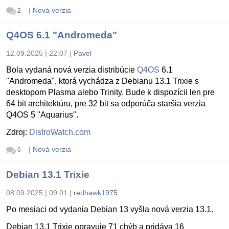
|
Nová verzia
2
Q4OS 6.1 "Andromeda"
12.09.2025 | 22:07
|
Pavel
Bola vydaná nová verzia distribúcie
Q4OS
6.1
"Andromeda", ktorá vychádza z Debianu 13.1 Trixie s
desktopom Plasma alebo Trinity. Bude k dispozícii len pre
64 bit architektúru, pre 32 bit sa odporúča staršia verzia
Q4OS 5 "Aquarius".
Zdroj:
DistroWatch.com
|
Nová verzia
6
Debian 13.1 Trixie
08.09.2025 | 09:01
|
redhawk1975
Po mesiaci od vydania Debian 13 vyšla nová verzia 13.1.
Debian 13.1 Trixie opravuje 71 chýb a pridáva 16