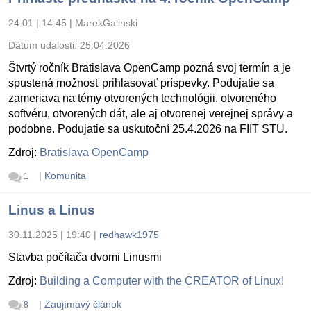
24.01 | 14:45
|
MarekGalinski
Dátum udalosti:
25.04.2026
Štvrtý ročník Bratislava OpenCamp pozná svoj termín a je
spustená možnosť prihlasovať príspevky. Podujatie sa
zameriava na témy otvorených technológii, otvoreného
softvéru, otvorených dát, ale aj otvorenej verejnej správy a
podobne. Podujatie sa uskutoční 25.4.2026 na FIIT STU.
Zdroj:
Bratislava OpenCamp
|
Komunita
1
Linus a Linus
30.11.2025 | 19:40
|
redhawk1975
Stavba počítača dvomi Linusmi
Zdroj:
Building a Computer with the CREATOR of Linux!
|
Zaujímavý článok
8