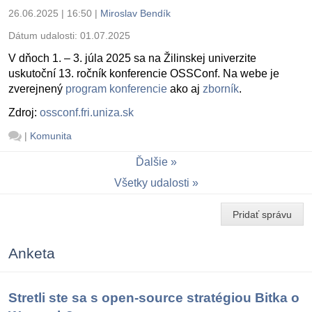
26.06.2025 | 16:50
|
Miroslav Bendík
Dátum udalosti:
01.07.2025
V dňoch 1. – 3. júla 2025 sa na Žilinskej univerzite
uskutoční 13. ročník konferencie OSSConf. Na webe je
zverejnený
program konferencie
ako aj
zborník
.
Zdroj:
ossconf.fri.uniza.sk
|
Komunita
Ďalšie
Všetky udalosti
Pridať správu
Anketa
Stretli ste sa s open-source stratégiou Bitka o