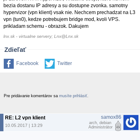
bezia dostanu IP adresy a su dostupne zvonka. samotny
hypervizor (vpn klient) vsak nie. Nechcem prechadzat na L3
vpn (tun0), kedze potrebujem bridge mod, kvoli VPS.
prikladam schemu - obrazok. Dakujem
lnx.sk - virtualne servery; Lnx@Lnx.sk
Zdieľať
Facebook
Twitter
Pre pridávanie komentárov sa
musíte prihlásiť
.
samox86
RE: L2 vpn klient
arch, debian
10.05.2017 | 13:29
Administrátor