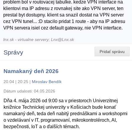
problem bol v routovacej tabulke. kedze VPN interface na
klientovi ma IP adresu z rovnakej site ako VPN server, ten
prestal byt dostupny. klient sa snazil dostat na VPN server
cez VPN tunel... :D stacilo pridat 1 route - aby na IP adresu
VPN servera isiel cez default gateway, nie VPN interface.
lnx.sk - virtualne servery; Lnx@Lnx.sk
Správy
Pridať správu
Namakaný deň 2026
20.04 | 20:25
|
Miroslav Bendík
Dátum udalosti:
04.05.2026
Dňa 4. mája 2026 od 9:00 sa v priestoroch Univerzitnej
knižnice Technickej univerzity v Košiciach bude konať
namakaný deň, teda deň nabitý prednáškami a workshopmi
o vzdelávaní v IT, programovaní, mikrokontroléroch, AI,
bezpečnosti, IoT a o ďalších témach.