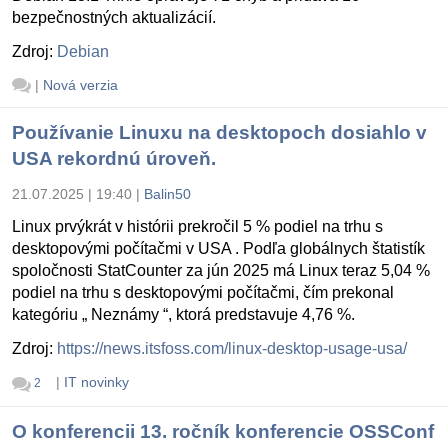
bezpečnostných aktualizácií.
Zdroj:
Debian
|
Nová verzia
Používanie Linuxu na desktopoch dosiahlo v
USA rekordnú úroveň.
21.07.2025 | 19:40
|
Balin50
Linux prvýkrát v histórii prekročil 5 % podiel na trhu s
desktopovými počítačmi v USA . Podľa globálnych štatistík
spoločnosti StatCounter za jún 2025 má Linux teraz 5,04 %
podiel na trhu s desktopovými počítačmi, čím prekonal
kategóriu „ Neznámy “, ktorá predstavuje 4,76 %.
Zdroj:
https://news.itsfoss.com/linux-desktop-usage-usa/
|
IT novinky
2
O konferencii 13. ročník konferencie OSSConf