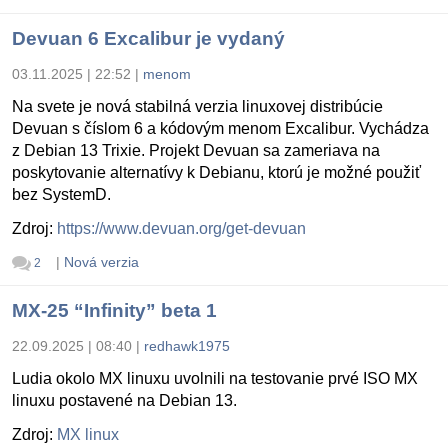
Devuan 6 Excalibur je vydaný
03.11.2025 | 22:52
|
menom
Na svete je nová stabilná verzia linuxovej distribúcie
Devuan s číslom 6 a kódovým menom Excalibur. Vychádza
z Debian 13 Trixie. Projekt Devuan sa zameriava na
poskytovanie alternatívy k Debianu, ktorú je možné použiť
bez SystemD.
Zdroj:
https://www.devuan.org/get-devuan
|
Nová verzia
2
MX-25 “Infinity” beta 1
22.09.2025 | 08:40
|
redhawk1975
Ludia okolo MX linuxu uvolnili na testovanie prvé ISO MX
linuxu postavené na Debian 13.
Zdroj:
MX linux