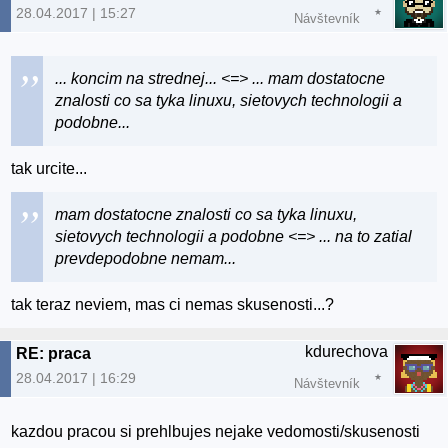
28.04.2017 | 15:27
Návštevník
... koncim na strednej... <=> ... mam dostatocne
znalosti co sa tyka linuxu, sietovych technologii a
podobne...
tak urcite...
mam dostatocne znalosti co sa tyka linuxu,
sietovych technologii a podobne <=> ... na to zatial
prevdepodobne nemam...
tak teraz neviem, mas ci nemas skusenosti...?
kdurechova
RE: praca
28.04.2017 | 16:29
Návštevník
kazdou pracou si prehlbujes nejake vedomosti/skusenosti