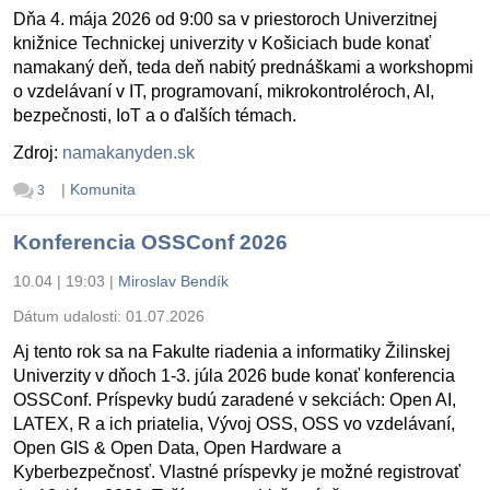
Dňa 4. mája 2026 od 9:00 sa v priestoroch Univerzitnej
knižnice Technickej univerzity v Košiciach bude konať
namakaný deň, teda deň nabitý prednáškami a workshopmi
o vzdelávaní v IT, programovaní, mikrokontroléroch, AI,
bezpečnosti, IoT a o ďalších témach.
Zdroj:
namakanyden.sk
|
Komunita
3
Konferencia OSSConf 2026
10.04 | 19:03
|
Miroslav Bendík
Dátum udalosti:
01.07.2026
Aj tento rok sa na Fakulte riadenia a informatiky Žilinskej
Univerzity v dňoch 1-3. júla 2026 bude konať konferencia
OSSConf. Príspevky budú zaradené v sekciách: Open AI,
LATEX, R a ich priatelia, Vývoj OSS, OSS vo vzdelávaní,
Open GIS & Open Data, Open Hardware a
Kyberbezpečnosť. Vlastné príspevky je možné registrovať