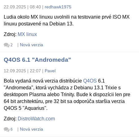
22.09.2025 | 08:40
|
redhawk1975
Ludia okolo MX linuxu uvolnili na testovanie prvé ISO MX
linuxu postavené na Debian 13.
Zdroj:
MX linux
|
Nová verzia
2
Q4OS 6.1 "Andromeda"
12.09.2025 | 22:07
|
Pavel
Bola vydaná nová verzia distribúcie
Q4OS
6.1
"Andromeda", ktorá vychádza z Debianu 13.1 Trixie s
desktopom Plasma alebo Trinity. Bude k dispozícii len pre
64 bit architektúru, pre 32 bit sa odporúča staršia verzia
Q4OS 5 "Aquarius".
Zdroj:
DistroWatch.com
|
Nová verzia
6