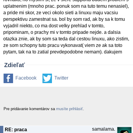
uplatnenim (mnoho prac. ponuk som na tuto temu nenasiel),
a pride mi skor, ze veci okolo sieti a linuxu maju vacsiu
perspektivu zamestnat sa. bol by som rad, ak by sa k tomu
vyjadril niekto, co ma dost velky prehlad v tomto,
pripominam, o prachy mi v tomto pripade nejde. a dalsia
otazka znie, ak by som sa teda dal cestou linuxu, ako zistim,
ze som schopny tuto pracu vykonavat( viem ze ak sa toto
pytam, tak na to zatial prevdepodobne nemam). dakujem
Zdieľať
Facebook
Twitter
Pre pridávanie komentárov sa
musíte prihlásiť
.
samalama.
RE: praca