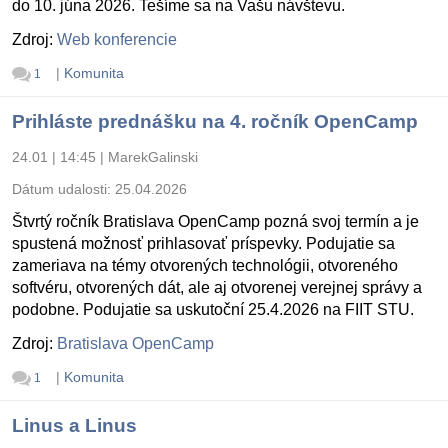
do 10. júna 2026. Tešíme sa na Vašu návštevu.
Zdroj:
Web konferencie
|
Komunita
1
Prihláste prednášku na 4. ročník OpenCamp
24.01 | 14:45
|
MarekGalinski
Dátum udalosti:
25.04.2026
Štvrtý ročník Bratislava OpenCamp pozná svoj termín a je
spustená možnosť prihlasovať príspevky. Podujatie sa
zameriava na témy otvorených technológii, otvoreného
softvéru, otvorených dát, ale aj otvorenej verejnej správy a
podobne. Podujatie sa uskutoční 25.4.2026 na FIIT STU.
Zdroj:
Bratislava OpenCamp
|
Komunita
1
Linus a Linus