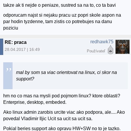
takze ak ti nejde o peniaze, sustred sa na to, co ta bavi
odporucam najst si nejaku pracu uz popri skole aspon na
par hodin tyzdenne, tam zistis co potrebujes na danu
poziciu
redhawk75
RE: praca
28.04.2017 | 16:49
Používateľ
mal by som sa viac orientovat na linux, ci skor na
support?
hm no co mas na mysli pod pojmom linux? ktore oblasti?
Enterprise, desktop, embeded.
Ako linux admin zarobis urcite viac ako podpora, ale.... Ako
povedal Vladimir Iljic Ucit sa ucit sa ucit sa.
Pokial beries support ako opravu HW+SW no to je tazko.