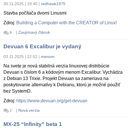
30.11.2025 | 19:40
|
redhawk1975
Stavba počítača dvomi Linusmi
Zdroj:
Building a Computer with the CREATOR of Linux!
|
Zaujímavý článok
8
Devuan 6 Excalibur je vydaný
03.11.2025 | 22:52
|
menom
Na svete je nová stabilná verzia linuxovej distribúcie
Devuan s číslom 6 a kódovým menom Excalibur. Vychádza
z Debian 13 Trixie. Projekt Devuan sa zameriava na
poskytovanie alternatívy k Debianu, ktorú je možné použiť
bez SystemD.
Zdroj:
https://www.devuan.org/get-devuan
|
Nová verzia
2
MX-25 “Infinity” beta 1