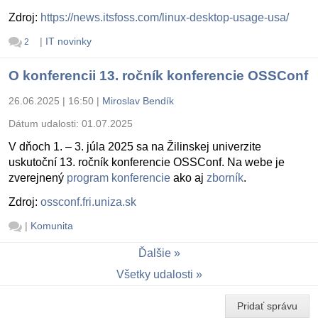
Zdroj:
https://news.itsfoss.com/linux-desktop-usage-usa/
|
IT novinky
2
O konferencii 13. ročník konferencie OSSConf
26.06.2025 | 16:50
|
Miroslav Bendík
Dátum udalosti:
01.07.2025
V dňoch 1. – 3. júla 2025 sa na Žilinskej univerzite
uskutoční 13. ročník konferencie OSSConf. Na webe je
zverejnený
program konferencie
ako aj
zborník
.
Zdroj:
ossconf.fri.uniza.sk
|
Komunita
Ďalšie
Všetky udalosti
Pridať správu