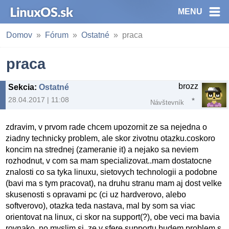
MENU
Domov
Fórum
Ostatné
praca
praca
brozz
Sekcia
:
Ostatné
28.04.2017 | 11:08
Návštevník
zdravim, v prvom rade chcem upozornit ze sa nejedna o
ziadny technicky problem, ale skor zivotnu otazku.coskoro
koncim na strednej (zameranie it) a nejako sa neviem
rozhodnut, v com sa mam specializovat..mam dostatocne
znalosti co sa tyka linuxu, sietovych technologii a podobne
(bavi ma s tym pracovat), na druhu stranu mam aj dost velke
skusenosti s opravami pc (ci uz hardverovo, alebo
softverovo), otazka teda nastava, mal by som sa viac
orientovat na linux, ci skor na support(?), obe veci ma bavia
rovnako, no myslim si, ze v sfere supportu budem problem s