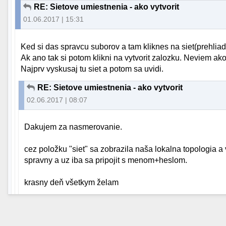
RE: Sietove umiestnenia - ako vytvorit
01.06.2017 | 15:31
Ked si das spravcu suborov a tam kliknes na siet(prehliad
Ak ano tak si potom klikni na vytvorit zalozku. Neviem ak
Najprv vyskusaj tu siet a potom sa uvidi.
RE: Sietove umiestnenia - ako vytvorit
02.06.2017 | 08:07
Dakujem za nasmerovanie.
cez položku "siet" sa zobrazila naša lokalna topologia a 
spravny a uz iba sa pripojit s menom+heslom.
krasny deň všetkym želam