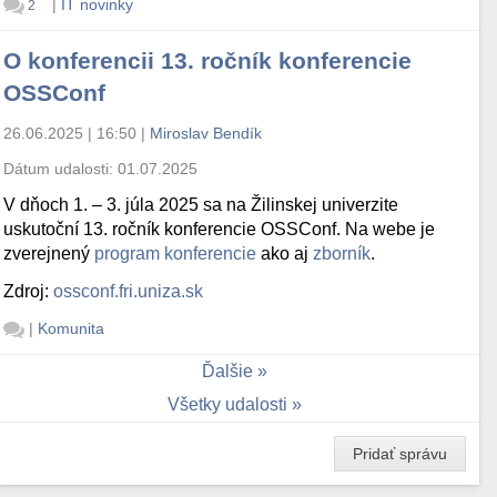
|
IT novinky
2
O konferencii 13. ročník konferencie
OSSConf
26.06.2025 | 16:50
|
Miroslav Bendík
Dátum udalosti:
01.07.2025
V dňoch 1. – 3. júla 2025 sa na Žilinskej univerzite
uskutoční 13. ročník konferencie OSSConf. Na webe je
zverejnený
program konferencie
ako aj
zborník
.
Zdroj:
ossconf.fri.uniza.sk
|
Komunita
Ďalšie
Všetky udalosti
Pridať správu