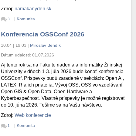
Zdroj:
namakanyden.sk
|
Komunita
3
Konferencia OSSConf 2026
10.04 | 19:03
|
Miroslav Bendík
Dátum udalosti:
01.07.2026
Aj tento rok sa na Fakulte riadenia a informatiky Žilinskej
Univerzity v dňoch 1-3. júla 2026 bude konať konferencia
OSSConf. Príspevky budú zaradené v sekciách: Open AI,
LATEX, R a ich priatelia, Vývoj OSS, OSS vo vzdelávaní,
Open GIS & Open Data, Open Hardware a
Kyberbezpečnosť. Vlastné príspevky je možné registrovať
do 10. júna 2026. Tešíme sa na Vašu návštevu.
Zdroj:
Web konferencie
|
Komunita
1