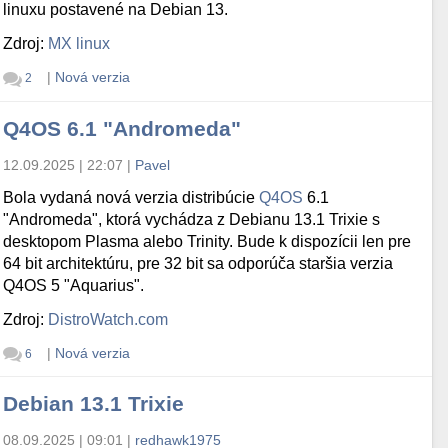
linuxu postavené na Debian 13.
Zdroj:
MX linux
|
Nová verzia
2
Q4OS 6.1 "Andromeda"
12.09.2025 | 22:07
|
Pavel
Bola vydaná nová verzia distribúcie
Q4OS
6.1
"Andromeda", ktorá vychádza z Debianu 13.1 Trixie s
desktopom Plasma alebo Trinity. Bude k dispozícii len pre
64 bit architektúru, pre 32 bit sa odporúča staršia verzia
Q4OS 5 "Aquarius".
Zdroj:
DistroWatch.com
|
Nová verzia
6
Debian 13.1 Trixie
08.09.2025 | 09:01
|
redhawk1975