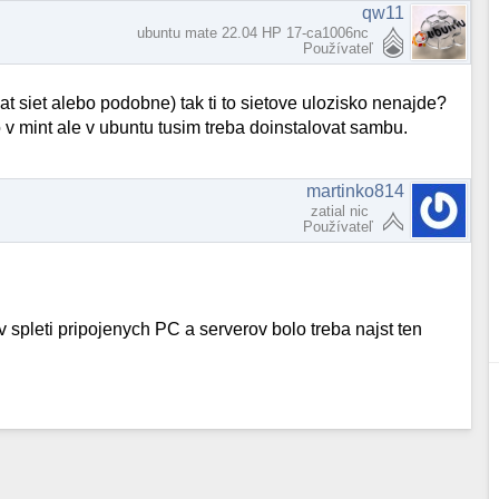
qw11
ubuntu mate 22.04 HP 17-ca1006nc
Používateľ
at siet alebo podobne) tak ti to sietove ulozisko nenajde?
o v mint ale v ubuntu tusim treba doinstalovat sambu.
martinko814
zatial nic
Používateľ
v spleti pripojenych PC a serverov bolo treba najst ten