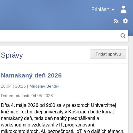
Prihlásiť
Správy
Pridať správu
Namakaný deň 2026
20.04 | 20:25
|
Miroslav Bendík
Dátum udalosti:
04.05.2026
Dňa 4. mája 2026 od 9:00 sa v priestoroch Univerzitnej
knižnice Technickej univerzity v Košiciach bude konať
namakaný deň, teda deň nabitý prednáškami a
workshopmi o vzdelávaní v IT, programovaní,
mikrokontroléroch, AI, bezpečnosti, IoT a o ďalších témach.