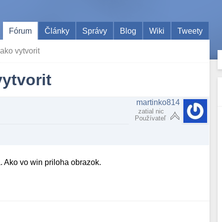
Fórum
Články
Správy
Blog
Wiki
Tweety
ako vytvorit
ytvorit
martinko814
zatial nic
Používateľ
. Ako vo win priloha obrazok.