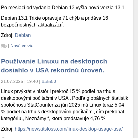
Po mesiaci od vydania Debian 13 vyšla nová verzia 13.1.
Debian 13.1 Trixie opravuje 71 chýb a pridáva 16
bezpečnostných aktualizácií.
Zdroj:
Debian
|
Nová verzia
Používanie Linuxu na desktopoch
dosiahlo v USA rekordnú úroveň.
21.07.2025 | 19:40
|
Balin50
Linux prvýkrát v histórii prekročil 5 % podiel na trhu s
desktopovými počítačmi v USA . Podľa globálnych štatistík
spoločnosti StatCounter za jún 2025 má Linux teraz 5,04
% podiel na trhu s desktopovými počítačmi, čím prekonal
kategóriu „ Neznámy “, ktorá predstavuje 4,76 %.
Zdroj:
https://news.itsfoss.com/linux-desktop-usage-usa/