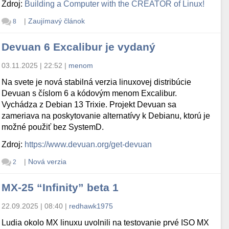
Zdroj:
Building a Computer with the CREATOR of Linux!
|
Zaujímavý článok
8
Devuan 6 Excalibur je vydaný
03.11.2025 | 22:52
|
menom
Na svete je nová stabilná verzia linuxovej distribúcie
Devuan s číslom 6 a kódovým menom Excalibur.
Vychádza z Debian 13 Trixie. Projekt Devuan sa
zameriava na poskytovanie alternatívy k Debianu, ktorú je
možné použiť bez SystemD.
Zdroj:
https://www.devuan.org/get-devuan
|
Nová verzia
2
MX-25 “Infinity” beta 1
22.09.2025 | 08:40
|
redhawk1975
Ludia okolo MX linuxu uvolnili na testovanie prvé ISO MX