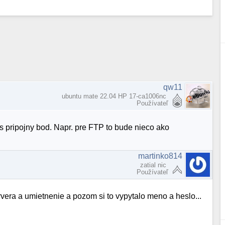
qw11
ubuntu mate 22.04 HP 17-ca1006nc
Používateľ
ris pripojny bod. Napr. pre FTP to bude nieco ako
martinko814
zatial nic
Používateľ
rvera a umietnenie a pozom si to vypytalo meno a heslo...