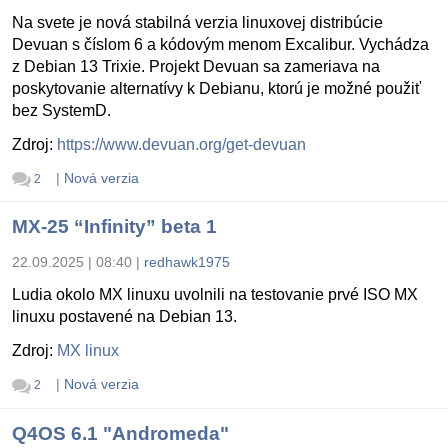
Na svete je nová stabilná verzia linuxovej distribúcie
Devuan s číslom 6 a kódovým menom Excalibur. Vychádza
z Debian 13 Trixie. Projekt Devuan sa zameriava na
poskytovanie alternatívy k Debianu, ktorú je možné použiť
bez SystemD.
Zdroj:
https://www.devuan.org/get-devuan
|
Nová verzia
2
MX-25 “Infinity” beta 1
22.09.2025 | 08:40
|
redhawk1975
Ludia okolo MX linuxu uvolnili na testovanie prvé ISO MX
linuxu postavené na Debian 13.
Zdroj:
MX linux
|
Nová verzia
2
Q4OS 6.1 "Andromeda"