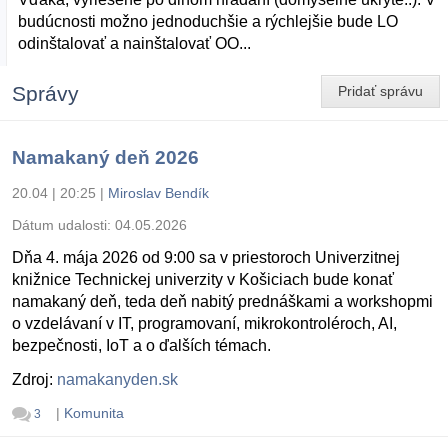
budúcnosti možno jednoduchšie a rýchlejšie bude LO
odinštalovať a nainštalovať OO...
Správy
Pridať správu
Namakaný deň 2026
20.04 | 20:25
|
Miroslav Bendík
Dátum udalosti:
04.05.2026
Dňa 4. mája 2026 od 9:00 sa v priestoroch Univerzitnej
knižnice Technickej univerzity v Košiciach bude konať
namakaný deň, teda deň nabitý prednáškami a workshopmi
o vzdelávaní v IT, programovaní, mikrokontroléroch, AI,
bezpečnosti, IoT a o ďalších témach.
Zdroj:
namakanyden.sk
|
Komunita
3