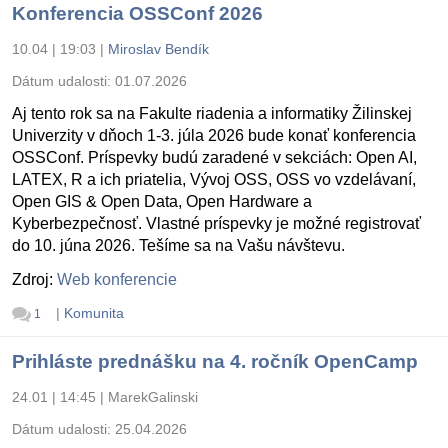
Konferencia OSSConf 2026
10.04 | 19:03
|
Miroslav Bendík
Dátum udalosti:
01.07.2026
Aj tento rok sa na Fakulte riadenia a informatiky Žilinskej
Univerzity v dňoch 1-3. júla 2026 bude konať konferencia
OSSConf. Príspevky budú zaradené v sekciách: Open AI,
LATEX, R a ich priatelia, Vývoj OSS, OSS vo vzdelávaní,
Open GIS & Open Data, Open Hardware a
Kyberbezpečnosť. Vlastné príspevky je možné registrovať
do 10. júna 2026. Tešíme sa na Vašu návštevu.
Zdroj:
Web konferencie
|
Komunita
1
Prihláste prednášku na 4. ročník OpenCamp
24.01 | 14:45
|
MarekGalinski
Dátum udalosti:
25.04.2026