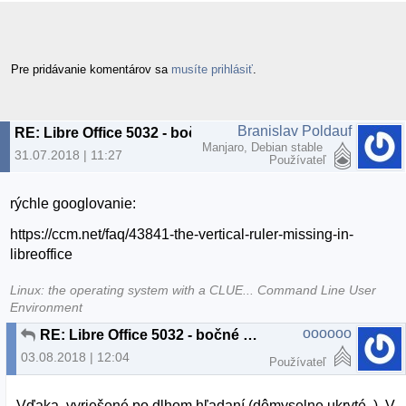
Pre pridávanie komentárov sa
musíte prihlásiť
.
Branislav Poldauf
RE: Libre Office 5032 - bočné pravítko
Manjaro, Debian stable
31.07.2018 | 11:27
Používateľ
rýchle googlovanie:
https://ccm.net/faq/43841-the-vertical-ruler-missing-in-
libreoffice
Linux: the operating system with a CLUE... Command Line User
Environment
oooooo
RE: Libre Office 5032 - bočné pravítko
03.08.2018 | 12:04
Používateľ
Vďaka, vyriešené po dlhom hľadaní (dômyselne ukryté..). V