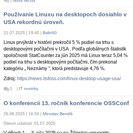
|
Nová verzia
Používanie Linuxu na desktopoch dosiahlo v
USA rekordnú úroveň.
21.07.2025 | 19:40
|
Balin50
Linux prvýkrát v histórii prekročil 5 % podiel na trhu s
desktopovými počítačmi v USA . Podľa globálnych štatistík
spoločnosti StatCounter za jún 2025 má Linux teraz 5,04 %
podiel na trhu s desktopovými počítačmi, čím prekonal
kategóriu „ Neznámy “, ktorá predstavuje 4,76 %.
Zdroj:
https://news.itsfoss.com/linux-desktop-usage-usa/
|
IT novinky
2
O konferencii 13. ročník konferencie OSSConf
26.06.2025 | 16:50
|
Miroslav Bendík
Dátum udalosti:
01.07.2025
V dňoch 1. – 3. júla 2025 sa na Žilinskej univerzite