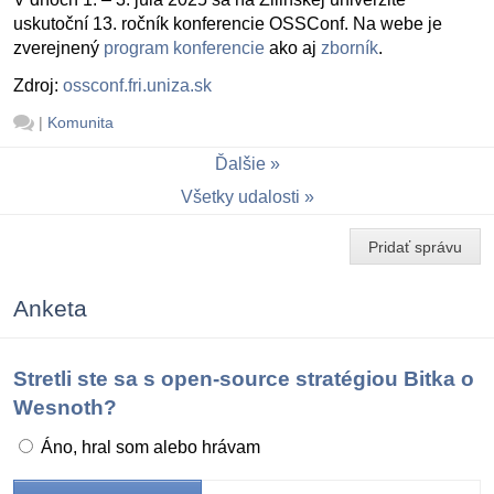
uskutoční 13. ročník konferencie OSSConf. Na webe je
zverejnený
program konferencie
ako aj
zborník
.
Zdroj:
ossconf.fri.uniza.sk
|
Komunita
Ďalšie
Všetky udalosti
Pridať správu
Anketa
Stretli ste sa s open-source stratégiou Bitka o
Wesnoth?
Áno, hral som alebo hrávam