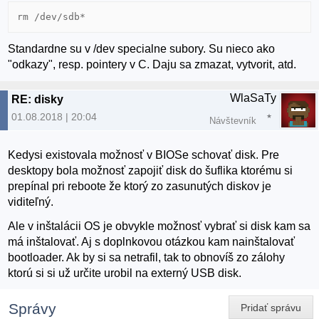
Standardne su v /dev specialne subory. Su nieco ako
"odkazy", resp. pointery v C. Daju sa zmazat, vytvorit, atd.
WlaSaTy
RE: disky
01.08.2018 | 20:04
Návštevník
Kedysi existovala možnosť v BIOSe schovať disk. Pre
desktopy bola možnosť zapojiť disk do šuflika ktorému si
prepínal pri reboote že ktorý zo zasunutých diskov je
viditeľný.
Ale v inštalácii OS je obvykle možnosť vybrať si disk kam sa
má inštalovať. Aj s doplnkovou otázkou kam nainštalovať
bootloader. Ak by si sa netrafil, tak to obnovíš zo zálohy
ktorú si si už určite urobil na externý USB disk.
Správy
Pridať správu