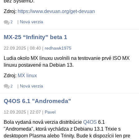
bez SystemD.
Zdroj:
https://www.devuan.org/get-devuan
|
Nová verzia
2
MX-25 “Infinity” beta 1
22.09.2025 | 08:40
|
redhawk1975
Ludia okolo MX linuxu uvolnili na testovanie prvé ISO MX
linuxu postavené na Debian 13.
Zdroj:
MX linux
|
Nová verzia
2
Q4OS 6.1 "Andromeda"
12.09.2025 | 22:07
|
Pavel
Bola vydaná nová verzia distribúcie
Q4OS
6.1
"Andromeda", ktorá vychádza z Debianu 13.1 Trixie s
desktopom Plasma alebo Trinity. Bude k dispozícii len pre