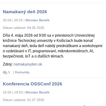
Namakaný deň 2026
20.04 | 20:25
|
Miroslav Bendík
Dátum udalosti:
04.05.2026
Dňa 4. mája 2026 od 9:00 sa v priestoroch Univerzitnej
knižnice Technickej univerzity v Košiciach bude konať
namakaný deň, teda deň nabitý prednáškami a workshopmi
o vzdelávaní v IT, programovaní, mikrokontroléroch, AI,
bezpečnosti, IoT a o ďalších témach.
Zdroj:
namakanyden.sk
|
Komunita
3
Konferencia OSSConf 2026
10.04 | 19:03
|
Miroslav Bendík
Dátum udalosti:
01.07.2026