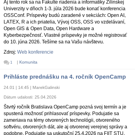
Aj tento rok sa na Fakulte riadenia a informatiky Žilinskej
Univerzity v dňoch 1-3. júla 2026 bude konať konferencia
OSSConf. Príspevky budú zaradené v sekciách: Open AI,
LATEX, R a ich priatelia, Vývoj OSS, OSS vo vzdelávaní,
Open GIS & Open Data, Open Hardware a
Kyberbezpečnosť. Vlastné príspevky je možné registrovať
do 10. júna 2026. Tešíme sa na Vašu návštevu.
Zdroj:
Web konferencie
|
Komunita
1
Prihláste prednášku na 4. ročník OpenCamp
24.01 | 14:45
|
MarekGalinski
Dátum udalosti:
25.04.2026
Štvrtý ročník Bratislava OpenCamp pozná svoj termín a je
spustená možnosť prihlasovať príspevky. Podujatie sa
zameriava na témy otvorených technológii, otvoreného
softvéru, otvorených dát, ale aj otvorenej verejnej správy a
podobne. Podujatie sa uskutoční 25.4.2026 na FIIT STU.