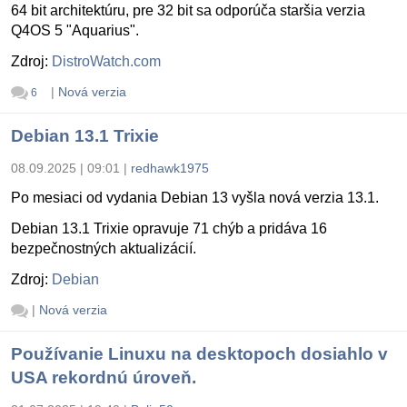
64 bit architektúru, pre 32 bit sa odporúča staršia verzia
Q4OS 5 "Aquarius".
Zdroj:
DistroWatch.com
|
Nová verzia
6
Debian 13.1 Trixie
08.09.2025 | 09:01
|
redhawk1975
Po mesiaci od vydania Debian 13 vyšla nová verzia 13.1.
Debian 13.1 Trixie opravuje 71 chýb a pridáva 16
bezpečnostných aktualizácií.
Zdroj:
Debian
|
Nová verzia
Používanie Linuxu na desktopoch dosiahlo v
USA rekordnú úroveň.