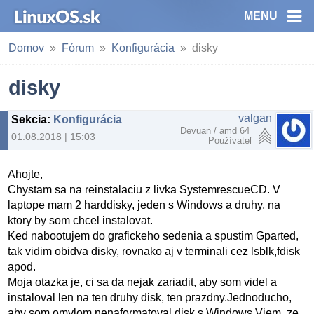
MENU
Domov
Fórum
Konfigurácia
disky
disky
valgan
Sekcia
:
Konfigurácia
Devuan / amd 64
01.08.2018 | 15:03
Používateľ
Ahojte,
Chystam sa na reinstalaciu z livka SystemrescueCD. V
laptope mam 2 harddisky, jeden s Windows a druhy, na
ktory by som chcel instalovat.
Ked nabootujem do grafickeho sedenia a spustim Gparted,
tak vidim obidva disky, rovnako aj v terminali cez lsblk,fdisk
apod.
Moja otazka je, ci sa da nejak zariadit, aby som videl a
instaloval len na ten druhy disk, ten prazdny.Jednoducho,
aby som omylom nenaformatoval disk s Windows.Viem, ze