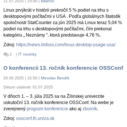
21.07.2025 | 19:40
|
Balin50
Linux prvýkrát v histórii prekročil 5 % podiel na trhu s
desktopovými počítačmi v USA . Podľa globálnych štatistík
spoločnosti StatCounter za jún 2025 má Linux teraz 5,04 %
podiel na trhu s desktopovými počítačmi, čím prekonal
kategóriu „ Neznámy “, ktorá predstavuje 4,76 %.
Zdroj:
https://news.itsfoss.com/linux-desktop-usage-usa/
|
IT novinky
2
O konferencii 13. ročník konferencie OSSConf
26.06.2025 | 16:50
|
Miroslav Bendík
Dátum udalosti:
01.07.2025
V dňoch 1. – 3. júla 2025 sa na Žilinskej univerzite
uskutoční 13. ročník konferencie OSSConf. Na webe je
zverejnený
program konferencie
ako aj
zborník
.
Zdroj:
ossconf.fri.uniza.sk