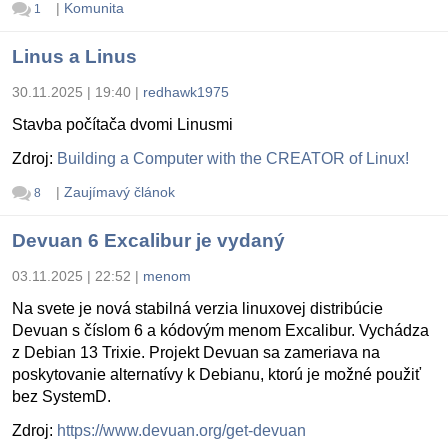
|
Komunita
1
Linus a Linus
30.11.2025 | 19:40
|
redhawk1975
Stavba počítača dvomi Linusmi
Zdroj:
Building a Computer with the CREATOR of Linux!
|
Zaujímavý článok
8
Devuan 6 Excalibur je vydaný
03.11.2025 | 22:52
|
menom
Na svete je nová stabilná verzia linuxovej distribúcie
Devuan s číslom 6 a kódovým menom Excalibur. Vychádza
z Debian 13 Trixie. Projekt Devuan sa zameriava na
poskytovanie alternatívy k Debianu, ktorú je možné použiť
bez SystemD.
Zdroj:
https://www.devuan.org/get-devuan