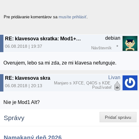
Pre pridávanie komentárov sa
musíte prihlásiť
.
debian
RE: klavesova skratka: Mod1+Control+Right
06.08.2018 | 19:37
Návštevník
Overujem, lebo sa mi zda, ze mi klavesa nefunguje.
Livan
RE: klavesova skratka: Mod1+Control+Right
Manjaro s XFCE, Q4OS s KDE
06.08.2018 | 20:13
Používateľ
Nie je Mod1 Alt?
Správy
Pridať správu
Namakaný deň 2026