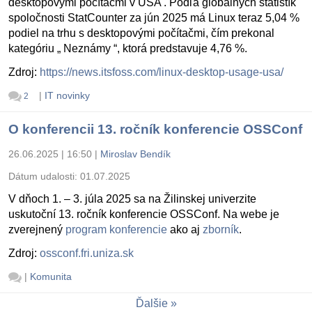
desktopovými počítačmi v USA . Podľa globálnych štatistík
spoločnosti StatCounter za jún 2025 má Linux teraz 5,04 %
podiel na trhu s desktopovými počítačmi, čím prekonal
kategóriu „ Neznámy “, ktorá predstavuje 4,76 %.
Zdroj:
https://news.itsfoss.com/linux-desktop-usage-usa/
|
IT novinky
2
O konferencii 13. ročník konferencie OSSConf
26.06.2025 | 16:50
|
Miroslav Bendík
Dátum udalosti:
01.07.2025
V dňoch 1. – 3. júla 2025 sa na Žilinskej univerzite
uskutoční 13. ročník konferencie OSSConf. Na webe je
zverejnený
program konferencie
ako aj
zborník
.
Zdroj:
ossconf.fri.uniza.sk
|
Komunita
Ďalšie