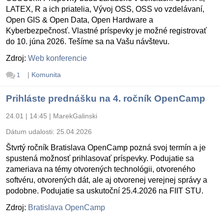
LATEX, R a ich priatelia, Vývoj OSS, OSS vo vzdelávaní,
Open GIS & Open Data, Open Hardware a
Kyberbezpečnosť. Vlastné príspevky je možné registrovať
do 10. júna 2026. Tešíme sa na Vašu návštevu.
Zdroj:
Web konferencie
|
Komunita
1
Prihláste prednášku na 4. ročník OpenCamp
24.01 | 14:45
|
MarekGalinski
Dátum udalosti:
25.04.2026
Štvrtý ročník Bratislava OpenCamp pozná svoj termín a je
spustená možnosť prihlasovať príspevky. Podujatie sa
zameriava na témy otvorených technológii, otvoreného
softvéru, otvorených dát, ale aj otvorenej verejnej správy a
podobne. Podujatie sa uskutoční 25.4.2026 na FIIT STU.
Zdroj:
Bratislava OpenCamp