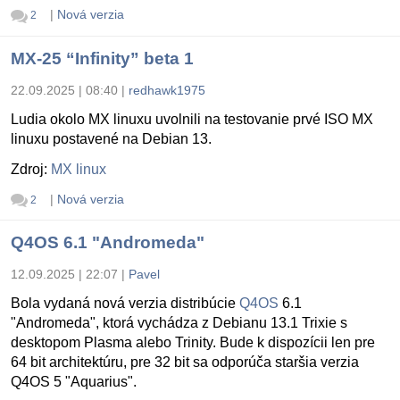
|
Nová verzia
2
MX-25 “Infinity” beta 1
22.09.2025 | 08:40
|
redhawk1975
Ludia okolo MX linuxu uvolnili na testovanie prvé ISO MX
linuxu postavené na Debian 13.
Zdroj:
MX linux
|
Nová verzia
2
Q4OS 6.1 "Andromeda"
12.09.2025 | 22:07
|
Pavel
Bola vydaná nová verzia distribúcie
Q4OS
6.1
"Andromeda", ktorá vychádza z Debianu 13.1 Trixie s
desktopom Plasma alebo Trinity. Bude k dispozícii len pre
64 bit architektúru, pre 32 bit sa odporúča staršia verzia
Q4OS 5 "Aquarius".