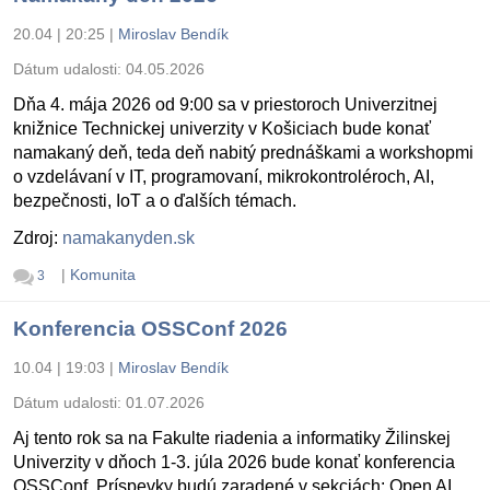
20.04 | 20:25
|
Miroslav Bendík
Dátum udalosti:
04.05.2026
Dňa 4. mája 2026 od 9:00 sa v priestoroch Univerzitnej
knižnice Technickej univerzity v Košiciach bude konať
namakaný deň, teda deň nabitý prednáškami a workshopmi
o vzdelávaní v IT, programovaní, mikrokontroléroch, AI,
bezpečnosti, IoT a o ďalších témach.
Zdroj:
namakanyden.sk
|
Komunita
3
Konferencia OSSConf 2026
10.04 | 19:03
|
Miroslav Bendík
Dátum udalosti:
01.07.2026
Aj tento rok sa na Fakulte riadenia a informatiky Žilinskej
Univerzity v dňoch 1-3. júla 2026 bude konať konferencia
OSSConf. Príspevky budú zaradené v sekciách: Open AI,