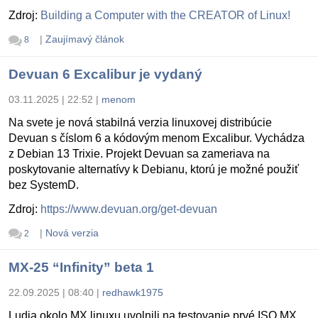
Zdroj:
Building a Computer with the CREATOR of Linux!
|
Zaujímavý článok
8
Devuan 6 Excalibur je vydaný
03.11.2025 | 22:52
|
menom
Na svete je nová stabilná verzia linuxovej distribúcie
Devuan s číslom 6 a kódovým menom Excalibur. Vychádza
z Debian 13 Trixie. Projekt Devuan sa zameriava na
poskytovanie alternatívy k Debianu, ktorú je možné použiť
bez SystemD.
Zdroj:
https://www.devuan.org/get-devuan
|
Nová verzia
2
MX-25 “Infinity” beta 1
22.09.2025 | 08:40
|
redhawk1975
Ludia okolo MX linuxu uvolnili na testovanie prvé ISO MX