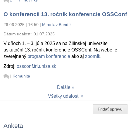
|
IT novinky
2
O konferencii 13. ročník konferencie OSSConf
26.06.2025 | 16:50
|
Miroslav Bendík
Dátum udalosti:
01.07.2025
V dňoch 1. – 3. júla 2025 sa na Žilinskej univerzite
uskutoční 13. ročník konferencie OSSConf. Na webe je
zverejnený
program konferencie
ako aj
zborník
.
Zdroj:
ossconf.fri.uniza.sk
|
Komunita
Ďalšie
Všetky udalosti
Pridať správu
Anketa