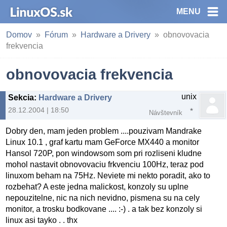
MENU
Domov
Fórum
Hardware a Drivery
obnovovacia
frekvencia
obnovovacia frekvencia
unix
Sekcia
:
Hardware a Drivery
28.12.2004 | 18:50
Návštevník
Dobry den, mam jeden problem ....pouzivam Mandrake
Linux 10.1 , graf kartu mam GeForce MX440 a monitor
Hansol 720P, pon windowsom som pri rozliseni kludne
mohol nastavit obnovovaciu frkvenciu 100Hz, teraz pod
linuxom beham na 75Hz. Neviete mi nekto poradit, ako to
rozbehat? A este jedna malickost, konzoly su uplne
nepouzitelne, nic na nich nevidno, pismena su na cely
monitor, a trosku bodkovane .... :-) . a tak bez konzoly si
linux asi tayko . . thx