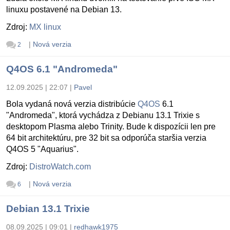
linuxu postavené na Debian 13.
Zdroj:
MX linux
|
Nová verzia
2
Q4OS 6.1 "Andromeda"
12.09.2025 | 22:07
|
Pavel
Bola vydaná nová verzia distribúcie
Q4OS
6.1
"Andromeda", ktorá vychádza z Debianu 13.1 Trixie s
desktopom Plasma alebo Trinity. Bude k dispozícii len pre
64 bit architektúru, pre 32 bit sa odporúča staršia verzia
Q4OS 5 "Aquarius".
Zdroj:
DistroWatch.com
|
Nová verzia
6
Debian 13.1 Trixie
08.09.2025 | 09:01
|
redhawk1975