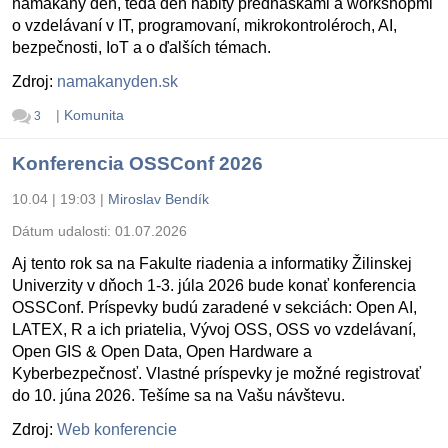
namakaný deň, teda deň nabitý prednáškami a workshopmi
o vzdelávaní v IT, programovaní, mikrokontroléroch, AI,
bezpečnosti, IoT a o ďalších témach.
Zdroj:
namakanyden.sk
|
Komunita
3
Konferencia OSSConf 2026
10.04 | 19:03
|
Miroslav Bendík
Dátum udalosti:
01.07.2026
Aj tento rok sa na Fakulte riadenia a informatiky Žilinskej
Univerzity v dňoch 1-3. júla 2026 bude konať konferencia
OSSConf. Príspevky budú zaradené v sekciách: Open AI,
LATEX, R a ich priatelia, Vývoj OSS, OSS vo vzdelávaní,
Open GIS & Open Data, Open Hardware a
Kyberbezpečnosť. Vlastné príspevky je možné registrovať
do 10. júna 2026. Tešíme sa na Vašu návštevu.
Zdroj:
Web konferencie