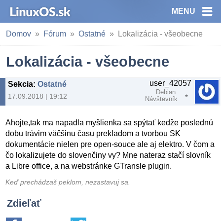
MENU
Domov
Fórum
Ostatné
Lokalizácia - všeobecne
Lokalizácia - všeobecne
user_42057
Sekcia
:
Ostatné
Debian
17.09.2018 | 19:12
Návštevník
Ahojte,tak ma napadla myšlienka sa spýtať kedže poslednú
dobu trávim väčšinu času prekladom a tvorbou SK
dokumentácie nielen pre open-souce ale aj elektro. V čom a
čo lokalizujete do slovenčiny vy? Mne nateraz stačí slovník
a Libre office, a na webstránke GTransle plugin.
Keď prechádzaš peklom, nezastavuj sa.
Zdieľať