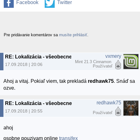
Facebook
Twitter
Pre pridávanie komentárov sa
musíte prihlásiť
.
vxmery
RE: Lokalizácia - všeobecne
Mint 21.3 Cinnamon
17.09.2018 | 20:06
Používateľ
Ahoj a vitaj. Pokiaľ viem, tak prekladá
redhawk75
. Snáď sa
ozve.
redhawk75
RE: Lokalizácia - všeobecne
17.09.2018 | 20:55
Používateľ
ahoj
osobne pouzivam online
transifex