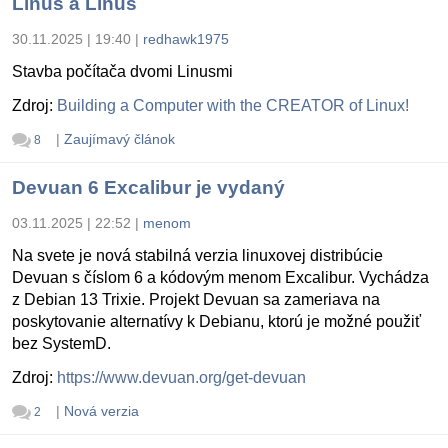
Linus a Linus
30.11.2025 | 19:40
|
redhawk1975
Stavba počítača dvomi Linusmi
Zdroj:
Building a Computer with the CREATOR of Linux!
|
Zaujímavý článok
8
Devuan 6 Excalibur je vydaný
03.11.2025 | 22:52
|
menom
Na svete je nová stabilná verzia linuxovej distribúcie
Devuan s číslom 6 a kódovým menom Excalibur. Vychádza
z Debian 13 Trixie. Projekt Devuan sa zameriava na
poskytovanie alternatívy k Debianu, ktorú je možné použiť
bez SystemD.
Zdroj:
https://www.devuan.org/get-devuan
|
Nová verzia
2