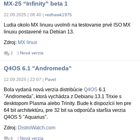
MX-25 “Infinity” beta 1
22.09.2025 | 08:40
|
redhawk1975
Ludia okolo MX linuxu uvolnili na testovanie prvé ISO MX
linuxu postavené na Debian 13.
Zdroj:
MX linux
|
Nová verzia
2
Q4OS 6.1 "Andromeda"
12.09.2025 | 22:07
|
Pavel
Bola vydaná nová verzia distribúcie
Q4OS
6.1
"Andromeda", ktorá vychádza z Debianu 13.1 Trixie s
desktopom Plasma alebo Trinity. Bude k dispozícii len pre
64 bit architektúru, pre 32 bit sa odporúča staršia verzia
Q4OS 5 "Aquarius".
Zdroj:
DistroWatch.com
|
Nová verzia
6