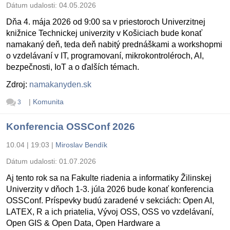
Dátum udalosti:
04.05.2026
Dňa 4. mája 2026 od 9:00 sa v priestoroch Univerzitnej
knižnice Technickej univerzity v Košiciach bude konať
namakaný deň, teda deň nabitý prednáškami a workshopmi
o vzdelávaní v IT, programovaní, mikrokontroléroch, AI,
bezpečnosti, IoT a o ďalších témach.
Zdroj:
namakanyden.sk
|
Komunita
3
Konferencia OSSConf 2026
10.04 | 19:03
|
Miroslav Bendík
Dátum udalosti:
01.07.2026
Aj tento rok sa na Fakulte riadenia a informatiky Žilinskej
Univerzity v dňoch 1-3. júla 2026 bude konať konferencia
OSSConf. Príspevky budú zaradené v sekciách: Open AI,
LATEX, R a ich priatelia, Vývoj OSS, OSS vo vzdelávaní,
Open GIS & Open Data, Open Hardware a