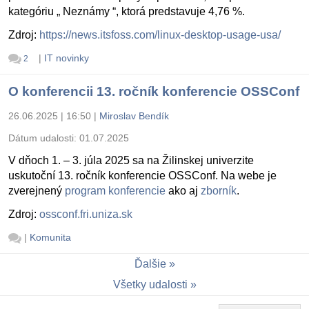
kategóriu „ Neznámy “, ktorá predstavuje 4,76 %.
Zdroj:
https://news.itsfoss.com/linux-desktop-usage-usa/
|
IT novinky
2
O konferencii 13. ročník konferencie OSSConf
26.06.2025 | 16:50
|
Miroslav Bendík
Dátum udalosti:
01.07.2025
V dňoch 1. – 3. júla 2025 sa na Žilinskej univerzite
uskutoční 13. ročník konferencie OSSConf. Na webe je
zverejnený
program konferencie
ako aj
zborník
.
Zdroj:
ossconf.fri.uniza.sk
|
Komunita
Ďalšie
Všetky udalosti