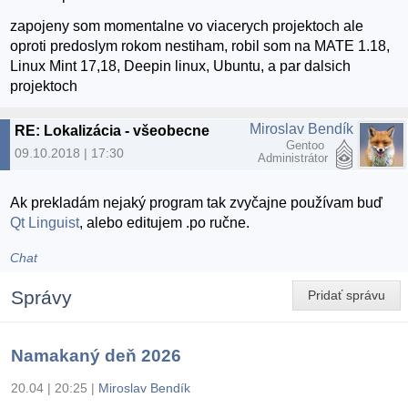
zapojeny som momentalne vo viacerych projektoch ale
oproti predoslym rokom nestiham, robil som na MATE 1.18,
Linux Mint 17,18, Deepin linux, Ubuntu, a par dalsich
projektoch
Miroslav Bendík
RE: Lokalizácia - všeobecne
Gentoo
09.10.2018 | 17:30
Administrátor
Ak prekladám nejaký program tak zvyčajne používam buď
Qt Linguist
, alebo editujem .po ručne.
Chat
Správy
Pridať správu
Namakaný deň 2026
20.04 | 20:25
|
Miroslav Bendík