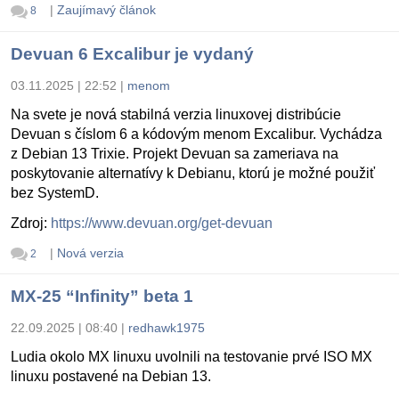
|
Zaujímavý článok
8
Devuan 6 Excalibur je vydaný
03.11.2025 | 22:52
|
menom
Na svete je nová stabilná verzia linuxovej distribúcie
Devuan s číslom 6 a kódovým menom Excalibur. Vychádza
z Debian 13 Trixie. Projekt Devuan sa zameriava na
poskytovanie alternatívy k Debianu, ktorú je možné použiť
bez SystemD.
Zdroj:
https://www.devuan.org/get-devuan
|
Nová verzia
2
MX-25 “Infinity” beta 1
22.09.2025 | 08:40
|
redhawk1975
Ludia okolo MX linuxu uvolnili na testovanie prvé ISO MX
linuxu postavené na Debian 13.