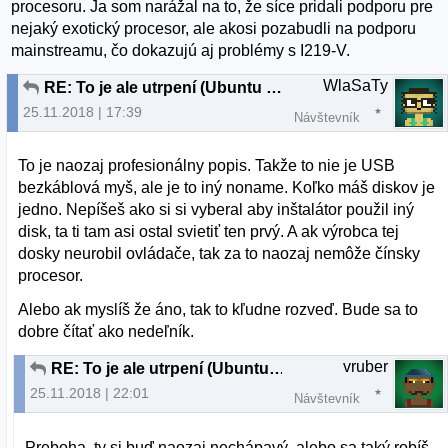
procesoru. Ja som narážal na to, že síce pridali podporu pre
nejaký exotický procesor, ale akosi pozabudli na podporu
mainstreamu, čo dokazujú aj problémy s I219-V.
WlaSaTy
RE: To je ale utrpení (Ubuntu 18.04.1)
25.11.2018 | 17:39
Návštevník
To je naozaj profesionálny popis. Takže to nie je USB
bezkáblová myš, ale je to iný noname. Koľko máš diskov je
jedno. Nepíšeš ako si si vyberal aby inštalátor použil iný
disk, ta ti tam asi ostal svietiť ten prvý. A ak výrobca tej
dosky neurobil ovládače, tak za to naozaj nemôže čínsky
procesor.
Alebo ak myslíš že áno, tak to kľudne rozveď. Bude sa to
dobre čítať ako nedeľník.
vruber
RE: To je ale utrpení (Ubuntu 18.04.1)
25.11.2018 | 22:01
Návštevník
Preboha, ty si buď naozaj nechápavý, alebo sa taký robíš.