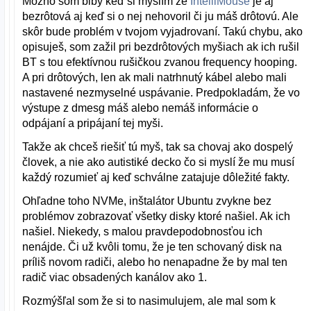
Možno som blbý keď si myslím že
IntelliMouse
je aj
bezrôtová aj keď si o nej nehovoril či ju máš drôtovú. Ale
skôr bude problém v tvojom vyjadrovaní. Takú chybu, ako
opisuješ, som zažil pri bezdrôtových myšiach ak ich rušil
BT s tou efektívnou rušičkou zvanou frequency hooping.
A pri drôtových, len ak mali natrhnutý kábel alebo mali
nastavené nezmyselné uspávanie. Predpokladám, že vo
výstupe z dmesg máš alebo nemáš informácie o
odpájaní a pripájaní tej myši.
Takže ak chceš riešiť tú myš, tak sa chovaj ako dospelý
človek, a nie ako autistiké decko čo si myslí že mu musí
každý rozumieť aj keď schválne zatajuje dôležité fakty.
Ohľadne toho NVMe, inštalátor Ubuntu zvykne bez
problémov zobrazovať všetky disky ktoré našiel. Ak ich
našiel. Niekedy, s malou pravdepodobnosťou ich
nenájde. Či už kvôli tomu, že je ten schovaný disk na
príliš novom radiči, alebo ho nenapadne že by mal ten
radič viac obsadených kanálov ako 1.
Rozmýšľal som že si to nasimulujem, ale mal som k