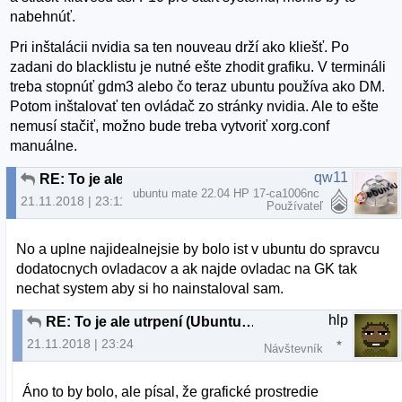
nabehnúť.
Pri inštalácii nvidia sa ten nouveau drží ako kliešť. Po
zadani do blacklistu je nutné ešte zhodit grafiku. V termináli
treba stopnúť gdm3 alebo čo teraz ubuntu používa ako DM.
Potom inštalovať ten ovládač zo stránky nvidia. Ale to ešte
nemusí stačiť, možno bude treba vytvoriť xorg.conf
manuálne.
qw11
RE: To je ale utrpení (Ubuntu 18.04.1)
ubuntu mate 22.04 HP 17-ca1006nc
21.11.2018 | 23:11
Používateľ
No a uplne najidealnejsie by bolo ist v ubuntu do spravcu
dodatocnych ovladacov a ak najde ovladac na GK tak
nechat system aby si ho nainstaloval sam.
hlp
RE: To je ale utrpení (Ubuntu 18.04.1)
21.11.2018 | 23:24
Návštevník
Áno to by bolo, ale písal, že grafické prostredie