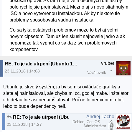
pokusal opravit. Ak tam nieje vela osobnych dat asi by
bolo rychlejsie preinstalovat. Mozno aj s novo stiahnutym
ISO a novo vytvorenou instalackou. Ak by niektore tie
problemy sposobovala vadna instalacka.
Co sa tyka ostatnych problemov moze to byt aj velmi
novym cipsetom. Tam uz len skusit najnovsie jadro a ak
nepomoze tak vypnut co sa da z tych problemovych
komponentov.
vruber
RE: To je ale utrpení (Ubuntu 18.04.1)
23.11.2018 | 14:08
Návštevník
Ubuntu je skvelý systém, ja by som si ovládače grafiky a
siete aj nainštaloval, ale chýba mi cc, gcc aj make. Inštalátor
ich defaultne asi nenainštaloval. Ručne to nemienim robiť,
lebo to bude dependency hell.
Andrej Lacho
RE: To je ale utrpení (Ubuntu 18.04.1)
Debian, CentOS ...
23.11.2018 | 14:27
Administrátor