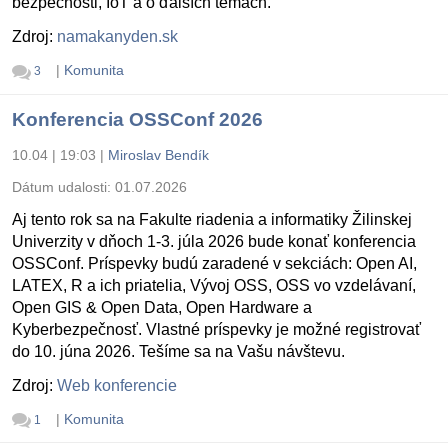
bezpečnosti, IoT a o ďalších témach.
Zdroj:
namakanyden.sk
|
Komunita
3
Konferencia OSSConf 2026
10.04 | 19:03
|
Miroslav Bendík
Dátum udalosti:
01.07.2026
Aj tento rok sa na Fakulte riadenia a informatiky Žilinskej
Univerzity v dňoch 1-3. júla 2026 bude konať konferencia
OSSConf. Príspevky budú zaradené v sekciách: Open AI,
LATEX, R a ich priatelia, Vývoj OSS, OSS vo vzdelávaní,
Open GIS & Open Data, Open Hardware a
Kyberbezpečnosť. Vlastné príspevky je možné registrovať
do 10. júna 2026. Tešíme sa na Vašu návštevu.
Zdroj:
Web konferencie
|
Komunita
1