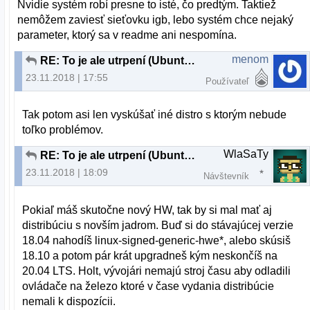
Nvidie systém robí presne to isté, čo predtým. Taktiež
nemôžem zaviesť sieťovku igb, lebo systém chce nejaký
parameter, ktorý sa v readme ani nespomína.
menom
RE: To je ale utrpení (Ubuntu 18.04.1)
23.11.2018 | 17:55
Používateľ
Tak potom asi len vyskúšať iné distro s ktorým nebude
toľko problémov.
WlaSaTy
RE: To je ale utrpení (Ubuntu 18.04.1)
23.11.2018 | 18:09
Návštevník
Pokiaľ máš skutočne nový HW, tak by si mal mať aj
distribúciu s novším jadrom. Buď si do stávajúcej verzie
18.04 nahodíš linux-signed-generic-hwe*, alebo skúsiš
18.10 a potom pár krát upgradneš kým neskončíš na
20.04 LTS. Holt, vývojári nemajú stroj času aby odladili
ovládače na železo ktoré v čase vydania distribúcie
nemali k dispozícii.