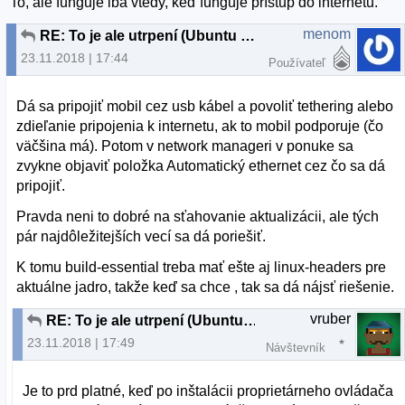
To, ale funguje iba vtedy, keď funguje prístup do internetu.
menom
RE: To je ale utrpení (Ubuntu 18.04.1)
23.11.2018 | 17:44
Používateľ
Dá sa pripojiť mobil cez usb kábel a povoliť tethering alebo
zdieľanie pripojenia k internetu, ak to mobil podporuje (čo
väčšina má). Potom v network manageri v ponuke sa
zvykne objaviť položka Automatický ethernet cez čo sa dá
pripojiť.
Pravda neni to dobré na sťahovanie aktualizácii, ale tých
pár najdôležitejších vecí sa dá poriešiť.
K tomu build-essential treba mať ešte aj linux-headers pre
aktuálne jadro, takže keď sa chce , tak sa dá nájsť riešenie.
vruber
RE: To je ale utrpení (Ubuntu 18.04.1)
23.11.2018 | 17:49
Návštevník
Je to prd platné, keď po inštalácii proprietárneho ovládača