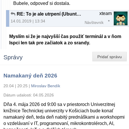
Bubele, odpoveď si dostala.
xteam
RE: To je ale utrpení (Ubuntu 18.04.1)
14.01.2019 | 13:34
Návštevník
Myslím si že je najvyšší čas použiť terminál a v ňom
lspci len tak pre začiatok a zo srandy.
Správy
Pridať správu
Namakaný deň 2026
20.04 | 20:25
|
Miroslav Bendík
Dátum udalosti:
04.05.2026
Dňa 4. mája 2026 od 9:00 sa v priestoroch Univerzitnej
knižnice Technickej univerzity v Košiciach bude konať
namakaný deň, teda deň nabitý prednáškami a workshopmi
o vzdelávaní v IT, programovaní, mikrokontroléroch, AI,