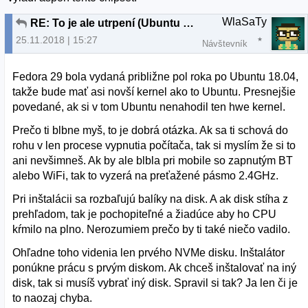
WlaSaTy
RE: To je ale utrpení (Ubuntu 18.04.1)
25.11.2018 | 15:27
Návštevník
Fedora 29 bola vydaná približne pol roka po Ubuntu 18.04,
takže bude mať asi novší kernel ako to Ubuntu. Presnejšie
povedané, ak si v tom Ubuntu nenahodil ten hwe kernel.
Prečo ti blbne myš, to je dobrá otázka. Ak sa ti schová do
rohu v len procese vypnutia počítača, tak si myslím že si to
ani nevšimneš. Ak by ale blbla pri mobile so zapnutým BT
alebo WiFi, tak to vyzerá na preťažené pásmo 2.4GHz.
Pri inštalácii sa rozbaľujú balíky na disk. A ak disk stíha z
prehľadom, tak je pochopiteľné a žiadúce aby ho CPU
kŕmilo na plno. Nerozumiem prečo by ti také niečo vadilo.
Ohľadne toho videnia len prvého NVMe disku. Inštalátor
ponúkne prácu s prvým diskom. Ak chceš inštalovať na iný
disk, tak si musíš vybrať iný disk. Spravil si tak? Ja len či je
to naozaj chyba.