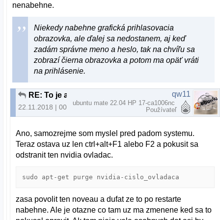
nenabehne.
Niekedy nabehne grafická prihlasovacia
obrazovka, ale ďalej sa nedostanem, aj keď
zadám správne meno a heslo, tak na chvíľu sa
zobrazí čierna obrazovka a potom ma opäť vráti
na prihlásenie.
qw11
RE: To je ale utrpení (Ubuntu 18.04.1)
ubuntu mate 22.04 HP 17-ca1006nc
22.11.2018 | 00:43
Používateľ
Ano, samozrejme som myslel pred padom systemu.
Teraz ostava uz len ctrl+alt+F1 alebo F2 a pokusit sa
odstranit ten nvidia ovladac.
sudo apt-get purge nvidia-cislo_ovladaca
zasa povolit ten noveau a dufat ze to po restarte
nabehne. Ale je otazne co tam uz ma zmenene ked sa to