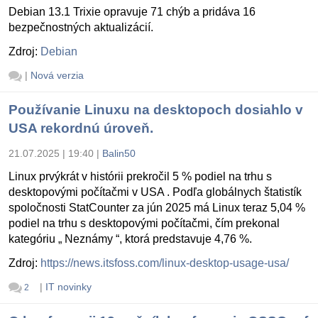
Debian 13.1 Trixie opravuje 71 chýb a pridáva 16
bezpečnostných aktualizácií.
Zdroj:
Debian
|
Nová verzia
Používanie Linuxu na desktopoch dosiahlo v
USA rekordnú úroveň.
21.07.2025 | 19:40
|
Balin50
Linux prvýkrát v histórii prekročil 5 % podiel na trhu s
desktopovými počítačmi v USA . Podľa globálnych štatistík
spoločnosti StatCounter za jún 2025 má Linux teraz 5,04 %
podiel na trhu s desktopovými počítačmi, čím prekonal
kategóriu „ Neznámy “, ktorá predstavuje 4,76 %.
Zdroj:
https://news.itsfoss.com/linux-desktop-usage-usa/
|
IT novinky
2