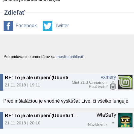
Zdieľať
Facebook
Twitter
Pre pridávanie komentárov sa
musíte prihlásiť
.
vxmery
RE: To je ale utrpení (Ubuntu 18.04.1)
Mint 21.3 Cinnamon
21.11.2018 | 19:11
Používateľ
Pred inštaláciou je vhodné vyskúšať Live, či všetko funguje.
WlaSaTy
RE: To je ale utrpení (Ubuntu 18.04.1)
21.11.2018 | 20:10
Návštevník