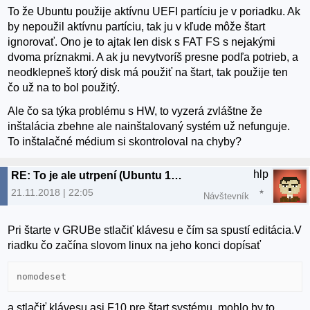
To že Ubuntu použije aktívnu UEFI partíciu je v poriadku. Ak
by nepoužil aktívnu partíciu, tak ju v kľude môže štart
ignorovať. Ono je to ajtak len disk s FAT FS s nejakými
dvoma príznakmi. A ak ju nevytvoríš presne podľa potrieb, a
neodklepneš ktorý disk má použiť na štart, tak použije ten
čo už na to bol použitý.
Ale čo sa týka problému s HW, to vyzerá zvláštne že
inštalácia zbehne ale nainštalovaný systém už nefunguje.
To inštalačné médium si skontroloval na chyby?
hlp
RE: To je ale utrpení (Ubuntu 18.04.1)
21.11.2018 | 22:05
Návštevník
Pri štarte v GRUBe stlačiť klávesu e čím sa spustí editácia.V
riadku čo začína slovom linux na jeho konci dopísať
nomodeset
a stlačiť klávesu asi F10 pre štart systému, mohlo by to