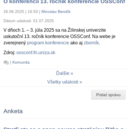
O konferencii 13. ročník konferencie OSSConf
26.06.2025 | 16:50
|
Miroslav Bendík
Dátum udalosti:
01.07.2025
V dňoch 1. – 3. júla 2025 sa na Žilinskej univerzite
uskutoční 13. ročník konferencie OSSConf. Na webe je
zverejnený
program konferencie
ako aj
zborník
.
Zdroj:
ossconf.fri.uniza.sk
|
Komunita
Ďalšie
Všetky udalosti
Pridať správu
Anketa