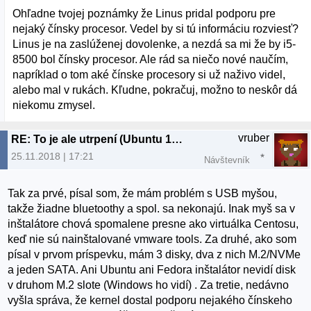
Ohľadne tvojej poznámky že Linus pridal podporu pre
nejaký čínsky procesor. Vedel by si tú informáciu rozviesť?
Linus je na zaslúženej dovolenke, a nezdá sa mi že by i5-
8500 bol čínsky procesor. Ale rád sa niečo nové naučím,
napríklad o tom aké čínske procesory si už naživo videl,
alebo mal v rukách. Kľudne, pokračuj, možno to neskôr dá
niekomu zmysel.
vruber
RE: To je ale utrpení (Ubuntu 18.04.1)
25.11.2018 | 17:21
Návštevník
Tak za prvé, písal som, že mám problém s USB myšou,
takže žiadne bluetoothy a spol. sa nekonajú. Inak myš sa v
inštalátore chová spomalene presne ako virtuálka Centosu,
keď nie sú nainštalované vmware tools. Za druhé, ako som
písal v prvom príspevku, mám 3 disky, dva z nich M.2/NVMe
a jeden SATA. Ani Ubuntu ani Fedora inštalátor nevidí disk
v druhom M.2 slote (Windows ho vidí) . Za tretie, nedávno
vyšla správa, že kernel dostal podporu nejakého čínskeho