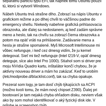
separátnu partíciu typu EFI, tak napriek tomu Ubuntu použil
tú, ktorú si vytvoril Windows.
Nábeh Ubuntu trvá strašne dlho. Zobrazí sa nápis Ubuntu v
grafickom režime a po dlhej chvíli to väčšinou padne do
emergency shellu. Niekedy nabehne grafická prihlasovacia
obrazovka, ale ďalej sa nedostanem, aj keď zadám správne
meno a heslo, tak na chvíľu sa zobrazí čierna obrazovka a
potom ma opäť vráti na prihlásenie. Zadávanie mena a
hesla je strašne spomalené. Myš Microsoft Intellimouse mi
vôbec nefunguje, i keď cez dmesg vidím, že ju kernel
detegoval. Sieť mi tiež nefunguje (Intel I219-V, opäť dmesg
deteguje, síce ako Intel Pro 1000). Stiahol som si driver pre
moju NVidia Quadro kartu, inštalátor končí chybou, že je
aktívny nouveau driver a mám ho zakázať. Keď to urobím
(/etc/modprobe.d/blacklist.conf), tak sa chyba opakuje.
Prezeral som logy, je tam dosť chýb týkajúcich sa ACPI
(možno kvoli tomu, že mám nový chipset Z390). Ďalej pri
bootovaní je tam nejaká chyba ohľadom disku, neviem však
ako by som mohol identifikovať o aký fyzický disk ide. V
prílohe je screenshot chýb.