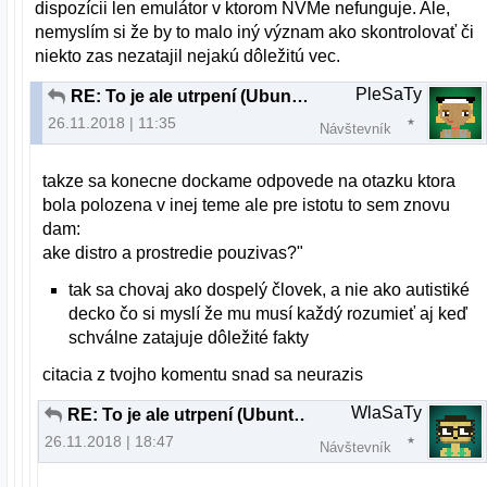
dispozícii len emulátor v ktorom NVMe nefunguje. Ale,
nemyslím si že by to malo iný význam ako skontrolovať či
niekto zas nezatajil nejakú dôležitú vec.
PleSaTy
RE: To je ale utrpení (Ubuntu 18.04.1)
26.11.2018 | 11:35
Návštevník
takze sa konecne dockame odpovede na otazku ktora
bola polozena v inej teme ale pre istotu to sem znovu
dam:
ake distro a prostredie pouzivas?"
tak sa chovaj ako dospelý človek, a nie ako autistiké
decko čo si myslí že mu musí každý rozumieť aj keď
schválne zatajuje dôležité fakty
citacia z tvojho komentu snad sa neurazis
WlaSaTy
RE: To je ale utrpení (Ubuntu 18.04.1)
26.11.2018 | 18:47
Návštevník