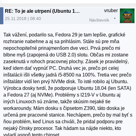
vruber
RE: To je ale utrpení (Ubuntu 18.04.1)
25.11.2018 | 08:40
Návštevník
Tak vážení, podarilo sa, Fedora 29 je tam lepšie, grafické
rozhranie nabehne a aj sa prihlásim. Stále sú pre mňa
nepochopiteľné prinajmenšom dve veci. Prvá prečo mi
blbne myš (zapojená do USB 2.0) slotu. Občas mi zostane
zaseknutá v rohoch pracovnej plochy. Zásek je pravidelný,
keď idem dať vypnúť PC. Druhá vec je, prečo pri celej
inštalácii išli všetky jadrá i5-8500 na 100%. Tretia vec prečo
inštalátor vidí len prvý NVMe disk. To isté robilo aj Ubuntu.
Výrobca dosky tvrdí, že podporuje Ubuntu 18.04 (len SATA)
a Fedora 27 (aj NVMe). Problémy s I219-V v Ubuntu aj
iných Linuxoch sú známe, takže skúsim nejaké tie
workaroundy. Mám dosku s čipsetom Z390, táto doska je
určená pre pracovné stanice. Nechápem, prečo by mal byť s
ňou problém, keď Linus sa chváli, že pridal podporu pre
nejaký čínsky procesor. Tak hádam sa nájde niekto, kto
vyladí aspoň tento chipset.