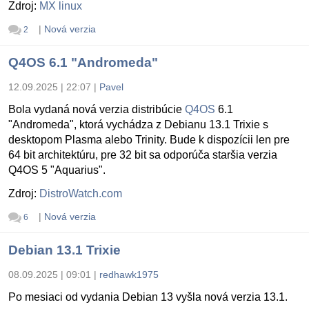
Zdroj:
MX linux
|
Nová verzia
2
Q4OS 6.1 "Andromeda"
12.09.2025 | 22:07
|
Pavel
Bola vydaná nová verzia distribúcie
Q4OS
6.1
"Andromeda", ktorá vychádza z Debianu 13.1 Trixie s
desktopom Plasma alebo Trinity. Bude k dispozícii len pre
64 bit architektúru, pre 32 bit sa odporúča staršia verzia
Q4OS 5 "Aquarius".
Zdroj:
DistroWatch.com
|
Nová verzia
6
Debian 13.1 Trixie
08.09.2025 | 09:01
|
redhawk1975
Po mesiaci od vydania Debian 13 vyšla nová verzia 13.1.