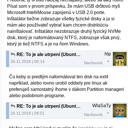
Písal som v prvom príspevku, že mám USB drôtovú myš
Microsoft IntelliMouse zapojenú v USB 2.0 porte.
Inštalátor bežne zobrazuje všetky fyzické disky a ja si
mám ako používateľ vybrať kam chcem distribúciu
nainštalovať. Inštalátor nezobrazuje druhý fyzický NVMe
disk, ktorý je naformátovaný NTFS, zobrazuje však prvý,
ktorý je tiež NTFS a je na ňom Windows.
hlp
RE: To je ale utrpení (Ubuntu 18.04.1)
26.11.2018 | 00:14
Návštevník
Čo keby si predtým naformátoval ten disk na ext4
napríklad, alebo rovno urobil oddiely pre linux ak
preferuješ samostatný /home v dákom Partition manageri
alebo podobnom programe.
WlaSaTy
RE: To je ale utrpení (Ubuntu 18.04.1)
26.11.2018 | 08:51
Návštevník