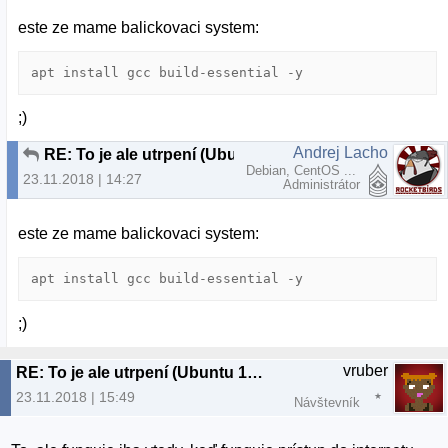
este ze mame balickovaci system:
apt install gcc build-essential -y
;)
Andrej Lacho
RE: To je ale utrpení (Ubuntu 18.04.1)
Debian, CentOS ...
23.11.2018 | 14:27
Administrátor
este ze mame balickovaci system:
apt install gcc build-essential -y
;)
vruber
RE: To je ale utrpení (Ubuntu 18.04.1)
23.11.2018 | 15:49
Návštevník