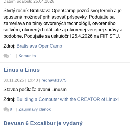
Dátum udalosti:
25.04.2026
Štvrtý ročník Bratislava OpenCamp pozná svoj termín a je
spustená možnosť prihlasovať príspevky. Podujatie sa
zameriava na témy otvorených technológii, otvoreného
softvéru, otvorených dát, ale aj otvorenej verejnej správy a
podobne. Podujatie sa uskutoční 25.4.2026 na FIIT STU.
Zdroj:
Bratislava OpenCamp
|
Komunita
1
Linus a Linus
30.11.2025 | 19:40
|
redhawk1975
Stavba počítača dvomi Linusmi
Zdroj:
Building a Computer with the CREATOR of Linux!
|
Zaujímavý článok
8
Devuan 6 Excalibur je vydaný