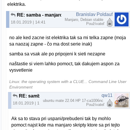
elektrika.
Branislav Poldauf
RE: samba - manjaro - jednoducho sa deaktivuje
Manjaro, Debian stable
18.01.2019 | 14:41
Používateľ
no ale ked zacne ist elektrika tak sa mi telka zapne (moja
sa naozaj zapne - čo ma dost serie inak)
samba sa vsak ale po pripojeni k sieti nezapne
naštastie si viem lahko pomoct, tak dakujem aspon za
vysvetlenie
Linux: the operating system with a CLUE... Command Line User
Environment
qw11
RE: samba - manjaro - jednoducho sa deaktivuje
ubuntu mate 22.04 HP 17-ca1006nc
18.01.2019 | 15:21
Používateľ
Ak sa to stava pri uspani/prebudeni tak by mohlo
pomoct najst kde ma manjaro skripty ktore sa pri tejto