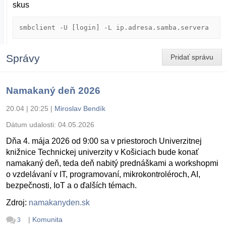
skus
smbclient -U [login] -L ip.adresa.samba.servera
Správy
Pridať správu
Namakaný deň 2026
20.04 | 20:25
|
Miroslav Bendík
Dátum udalosti:
04.05.2026
Dňa 4. mája 2026 od 9:00 sa v priestoroch Univerzitnej
knižnice Technickej univerzity v Košiciach bude konať
namakaný deň, teda deň nabitý prednáškami a workshopmi
o vzdelávaní v IT, programovaní, mikrokontroléroch, AI,
bezpečnosti, IoT a o ďalších témach.
Zdroj:
namakanyden.sk
|
Komunita
3