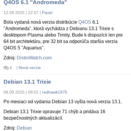
Q4OS 6.1 "Andromeda"
12.09.2025 | 22:07
|
Pavel
Bola vydaná nová verzia distribúcie
Q4OS
6.1
"Andromeda", ktorá vychádza z Debianu 13.1 Trixie s
desktopom Plasma alebo Trinity. Bude k dispozícii len pre
64 bit architektúru, pre 32 bit sa odporúča staršia verzia
Q4OS 5 "Aquarius".
Zdroj:
DistroWatch.com
|
Nová verzia
6
Debian 13.1 Trixie
08.09.2025 | 09:01
|
redhawk1975
Po mesiaci od vydania Debian 13 vyšla nová verzia 13.1.
Debian 13.1 Trixie opravuje 71 chýb a pridáva 16
bezpečnostných aktualizácií.
Zdroj:
Debian