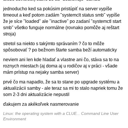
jednoducho ked sa pokúsim pristúpiť na server vypíše
timeout a keď potom zadám "systemclt status smb" vypíše
že je síce "loaded" ale "inactive" po zadaní "systemctl start
smb" všetko funguje normálne (rovnako pomôže aj reštart
stroja)
stretol sa niekto s takýmto správaním ? čo to môže
spôsobovať ? po bežnom štarte samba beží automaticky
neviem ani len kde hladať a vlastne ani čo, stáva sa to na
roznych miestach (aj doma aj u rodičov aj v práci - všade
mám prístup na nejaky samba server)
prvé čo ma napadlo, že sa to stane po upgrade systému a
aktualizácii samby - ale teraz sa mi to stalo napriek tomu že
som 2-3 dni aktualizácie nepustil
ďakujem za akékoľvek nasmerovanie
Linux: the operating system with a CLUE... Command Line User
Environment