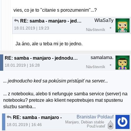
vies, co je to "citanie s porozumenim"...?
WlaSaTy
RE: samba - manjaro - jednoducho sa deaktivuje
18.01.2019 | 19:23
Návštevník
Ja áno, ale u teba mi je to jedno.
samalama.
RE: samba - manjaro - jednoducho sa deaktivuje
18.01.2019 | 16:28
Návštevník
... jednoducho ked sa pokúsim pristúpiť na server...
... z notebooku, alebo ti nefunguje samba service (server) na
notebooku? pretoze ako klient nepotrebujes mat spustenu
sluzbu samba...
Branislav Poldauf
RE: samba - manjaro - jednoducho sa deaktivuje
Manjaro, Debian stable
18.01.2019 | 16:46
Používateľ