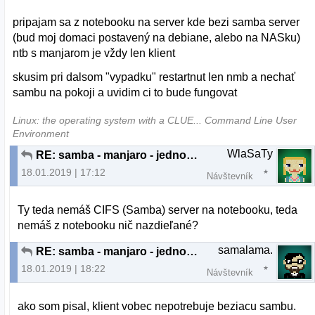
pripajam sa z notebooku na server kde bezi samba server
(bud moj domaci postavený na debiane, alebo na NASku)
ntb s manjarom je vždy len klient
skusim pri dalsom "vypadku" restartnut len nmb a nechať
sambu na pokoji a uvidim ci to bude fungovat
Linux: the operating system with a CLUE... Command Line User
Environment
WlaSaTy
RE: samba - manjaro - jednoducho sa deaktivuje
18.01.2019 | 17:12
Návštevník
Ty teda nemáš CIFS (Samba) server na notebooku, teda
nemáš z notebooku nič nazdieľané?
samalama.
RE: samba - manjaro - jednoducho sa deaktivuje
18.01.2019 | 18:22
Návštevník
ako som pisal, klient vobec nepotrebuje beziacu sambu.