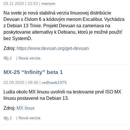
03.11.2025 | 22:52
|
menom
Na svete je nová stabilná verzia linuxovej distribúcie
Devuan s číslom 6 a kódovým menom Excalibur. Vychádza
z Debian 13 Trixie. Projekt Devuan sa zameriava na
poskytovanie alternatívy k Debianu, ktorú je možné použiť
bez SystemD.
Zdroj:
https://www.devuan.org/get-devuan
|
Nová verzia
2
MX-25 “Infinity” beta 1
22.09.2025 | 08:40
|
redhawk1975
Ludia okolo MX linuxu uvolnili na testovanie prvé ISO MX
linuxu postavené na Debian 13.
Zdroj:
MX linux
|
Nová verzia
2