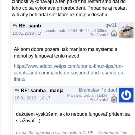
cinnosti vykonavaju a ten prikaz na restart smb dat do
toho co sa vykonava pri prebudeni. Pripadne aj restart
wifi aby nehladal siet ktore uz nieje v dosahu.
qw11
RE: samba - manjaro - jednoducho sa deaktivuje
ubuntu mate 22.04 HP 17-ca1006nc
18.01.2019 | 15:30
Používateľ
Ak som dobre pozeral tak manjaro ma systemd a
mohol by fungovat tento navod
https://www.addictivetips.com/ubuntu-linux-tips/run-
scripts-and-commands-on-suspend-and-resume-on-
linux/
Branislav Poldauf
RE: samba - manjaro - jednoducho sa deaktivuje
Manjaro, Debian stable
18.01.2019 | 16:17
Používateľ
ďakujem vyskúšam, ak to nebude fungovať prídem sa
sťažovať ;-)
Linux: the operating system with a CLUE... Command Line