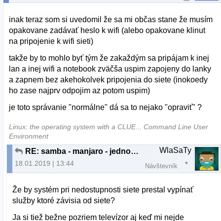
inak teraz som si uvedomil že sa mi občas stane že musím
opakovane zadávať heslo k wifi (alebo opakovane klinut
na pripojenie k wifi sieti)
takže by to mohlo byť tým že zakaždým sa pripájam k inej
lan a inej wifi a notebook zväčša uspim zapojeny do lanky
a zapnem bez akehokolvek pripojenia do siete (inokoedy
ho zase najprv odpojim az potom uspim)
je toto správanie "normálne" dá sa to nejako "opraviť" ?
Linux: the operating system with a CLUE... Command Line User
Environment
WlaSaTy
RE: samba - manjaro - jednoducho sa deaktivuje
18.01.2019 | 13:44
Návštevník
Že by systém pri nedostupnosti siete prestal vypínať
služby ktoré závisia od siete?
Ja si tiež bežne pozriem televízor aj keď mi nejde