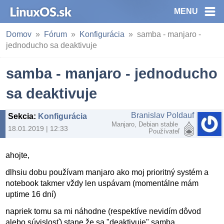
MENU
Domov
Fórum
Konfigurácia
samba - manjaro -
jednoducho sa deaktivuje
samba - manjaro - jednoducho
sa deaktivuje
Branislav Poldauf
Sekcia
:
Konfigurácia
Manjaro, Debian stable
18.01.2019 | 12:33
Používateľ
ahojte,
dlhsiu dobu používam manjaro ako moj prioritný systém a
notebook takmer vždy len uspávam (momentálne mám
uptime 16 dní)
napriek tomu sa mi náhodne (respektíve nevidím dôvod
alebo súvislosť) stane že sa "deaktivuje" samba