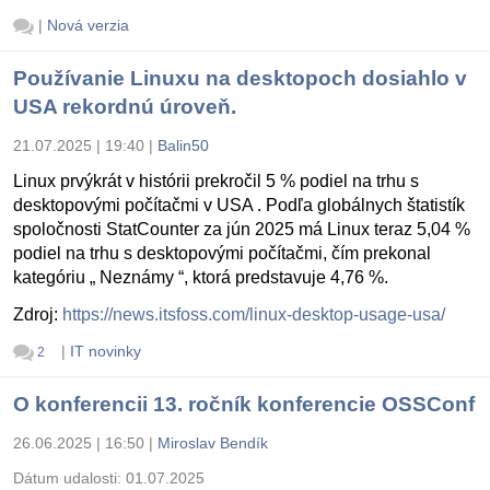
|
Nová verzia
Používanie Linuxu na desktopoch dosiahlo v
USA rekordnú úroveň.
21.07.2025 | 19:40
|
Balin50
Linux prvýkrát v histórii prekročil 5 % podiel na trhu s
desktopovými počítačmi v USA . Podľa globálnych štatistík
spoločnosti StatCounter za jún 2025 má Linux teraz 5,04 %
podiel na trhu s desktopovými počítačmi, čím prekonal
kategóriu „ Neznámy “, ktorá predstavuje 4,76 %.
Zdroj:
https://news.itsfoss.com/linux-desktop-usage-usa/
|
IT novinky
2
O konferencii 13. ročník konferencie OSSConf
26.06.2025 | 16:50
|
Miroslav Bendík
Dátum udalosti:
01.07.2025