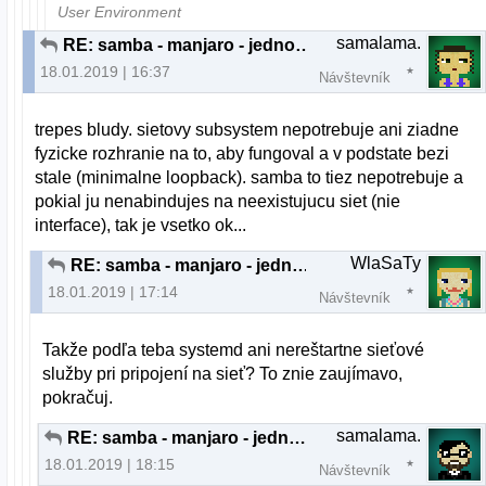
User Environment
samalama.
RE: samba - manjaro - jednoducho sa deaktivuje
18.01.2019 | 16:37
Návštevník
trepes bludy. sietovy subsystem nepotrebuje ani ziadne
fyzicke rozhranie na to, aby fungoval a v podstate bezi
stale (minimalne loopback). samba to tiez nepotrebuje a
pokial ju nenabindujes na neexistujucu siet (nie
interface), tak je vsetko ok...
WlaSaTy
RE: samba - manjaro - jednoducho sa deaktivuje
18.01.2019 | 17:14
Návštevník
Takže podľa teba systemd ani nereštartne sieťové
služby pri pripojení na sieť? To znie zaujímavo,
pokračuj.
samalama.
RE: samba - manjaro - jednoducho sa deaktivuje
18.01.2019 | 18:15
Návštevník