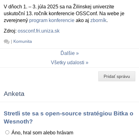
V dňoch 1. – 3. júla 2025 sa na Žilinskej univerzite
uskutoční 13. ročník konferencie OSSConf. Na webe je
zverejnený
program konferencie
ako aj
zborník
.
Zdroj:
ossconf.fri.uniza.sk
|
Komunita
Ďalšie
Všetky udalosti
Pridať správu
Anketa
Stretli ste sa s open-source stratégiou Bitka o
Wesnoth?
Áno, hral som alebo hrávam