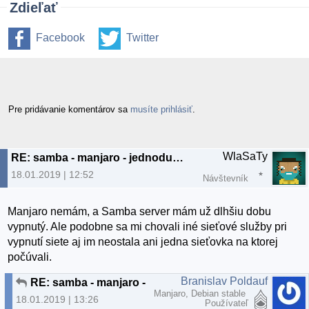
Zdieľať
Facebook
Twitter
Pre pridávanie komentárov sa
musíte prihlásiť
.
WlaSaTy
RE: samba - manjaro - jednoducho sa deaktivuje
18.01.2019 | 12:52
Návštevník
Manjaro nemám, a Samba server mám už dlhšiu dobu
vypnutý. Ale podobne sa mi chovali iné sieťové služby pri
vypnutí siete aj im neostala ani jedna sieťovka na ktorej
počúvali.
Branislav Poldauf
RE: samba - manjaro - jednoducho sa deaktivuje
Manjaro, Debian stable
18.01.2019 | 13:26
Používateľ