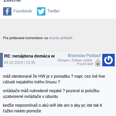
Facebook
Twitter
Pre pridávanie komentárov sa
musíte prihlásiť
.
Branislav Poldauf
RE: nenájdena domáca wifi sieť
Manjaro, Debian stable
04.02.2019 | 13:35
Používateľ
máš otestované že HW je v poriadku ? napr. cez iné live
cd/usb nejakého iného linuxu ?
ovládače máš nahodené nejaké ? pozeral si položku
uzatvorené ovládače v ubuntu
kedže neposmínaš o akú wifi ide ani o aky pc ide tak ti
ťažko niekto pomože