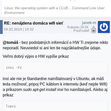
Linux: the operating system with a CLUE... Command Line User
Environment
janek-m
RE: nenájdena domáca wifi sieť
Kubuntu 24.04
04.02.2019 | 19:32
Používateľ
@tomáš
- bez podstatných informácií o HW Ti zrejeme nikto
neporadí. Neuviedol si ani len tie najzákladnejšie údaje.
Veľmi dobrý výpis o HW vypíše príkaz
inxi -Fz
inxi ale nie je štandardne nainštalovaný v Ubuntu, ak máš
teda možnosť, pripoj PC káblom k internetu (keď nejde Wifi)
a príkazom
sudo apt-get install inxi
ho nainštaluješ. Alebo aj
príkaz
lspci