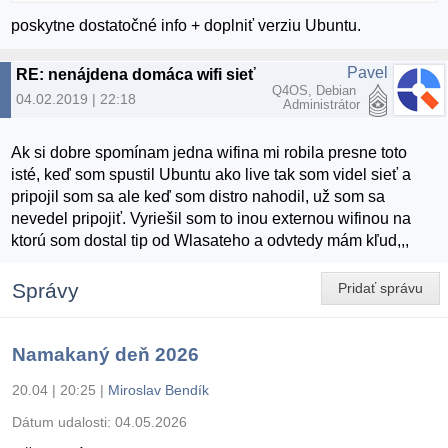
poskytne dostatočné info + doplniť verziu Ubuntu.
Pavel
RE: nenájdena domáca wifi sieť
Q4OS, Debian
04.02.2019 | 22:18
Administrátor
Ak si dobre spomínam jedna wifina mi robila presne toto
isté, keď som spustil Ubuntu ako live tak som videl sieť a
pripojil som sa ale keď som distro nahodil, už som sa
nevedel pripojiť. Vyriešil som to inou externou wifinou na
ktorú som dostal tip od Wlasateho a odvtedy mám kľud,,,
Správy
Pridať správu
Namakaný deň 2026
20.04 | 20:25
|
Miroslav Bendík
Dátum udalosti:
04.05.2026