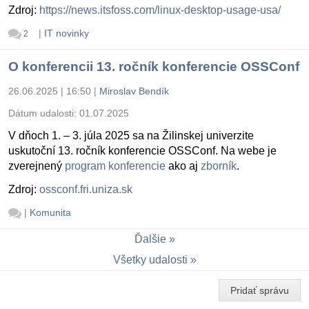
Zdroj:
https://news.itsfoss.com/linux-desktop-usage-usa/
|
IT novinky
2
O konferencii 13. ročník konferencie OSSConf
26.06.2025 | 16:50
|
Miroslav Bendík
Dátum udalosti:
01.07.2025
V dňoch 1. – 3. júla 2025 sa na Žilinskej univerzite
uskutoční 13. ročník konferencie OSSConf. Na webe je
zverejnený
program konferencie
ako aj
zborník
.
Zdroj:
ossconf.fri.uniza.sk
|
Komunita
Ďalšie
Všetky udalosti
Pridať správu