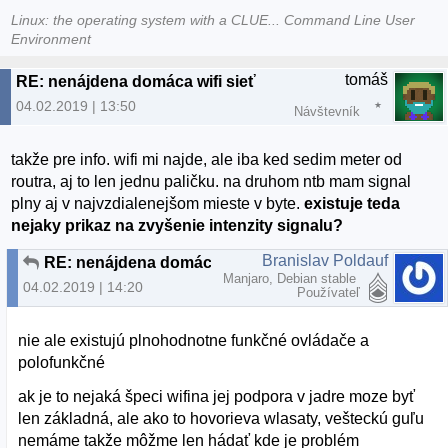
Linux: the operating system with a CLUE... Command Line User
Environment
tomáš
RE: nenájdena domáca wifi sieť
04.02.2019 | 13:50
Návštevník
takže pre info. wifi mi najde, ale iba ked sedim meter od
routra, aj to len jednu paličku. na druhom ntb mam signal
plny aj v najvzdialenejšom mieste v byte.
existuje teda
nejaky prikaz na zvyšenie intenzity signalu?
Branislav Poldauf
RE: nenájdena domáca wifi sieť
Manjaro, Debian stable
04.02.2019 | 14:20
Používateľ
nie ale existujú plnohodnotne funkčné ovládače a
polofunkčné
ak je to nejaká špeci wifina jej podpora v jadre moze byť
len základná, ale ako to hovorieva wlasaty, vešteckú guľu
nemáme takže môžme len hádať kde je problém