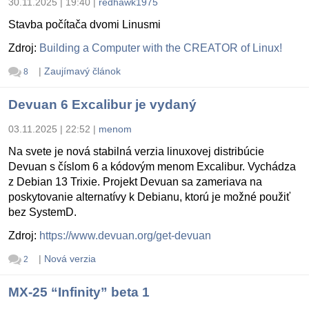
30.11.2025 | 19:40
|
redhawk1975
Stavba počítača dvomi Linusmi
Zdroj:
Building a Computer with the CREATOR of Linux!
|
Zaujímavý článok
8
Devuan 6 Excalibur je vydaný
03.11.2025 | 22:52
|
menom
Na svete je nová stabilná verzia linuxovej distribúcie
Devuan s číslom 6 a kódovým menom Excalibur. Vychádza
z Debian 13 Trixie. Projekt Devuan sa zameriava na
poskytovanie alternatívy k Debianu, ktorú je možné použiť
bez SystemD.
Zdroj:
https://www.devuan.org/get-devuan
|
Nová verzia
2
MX-25 “Infinity” beta 1