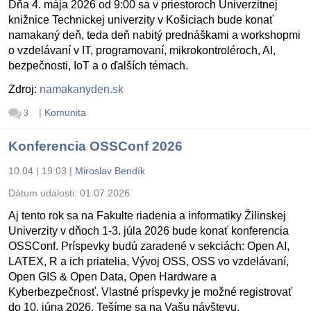
Dňa 4. mája 2026 od 9:00 sa v priestoroch Univerzitnej
knižnice Technickej univerzity v Košiciach bude konať
namakaný deň, teda deň nabitý prednáškami a workshopmi
o vzdelávaní v IT, programovaní, mikrokontroléroch, AI,
bezpečnosti, IoT a o ďalších témach.
Zdroj:
namakanyden.sk
|
Komunita
3
Konferencia OSSConf 2026
10.04 | 19:03
|
Miroslav Bendík
Dátum udalosti:
01.07.2026
Aj tento rok sa na Fakulte riadenia a informatiky Žilinskej
Univerzity v dňoch 1-3. júla 2026 bude konať konferencia
OSSConf. Príspevky budú zaradené v sekciách: Open AI,
LATEX, R a ich priatelia, Vývoj OSS, OSS vo vzdelávaní,
Open GIS & Open Data, Open Hardware a
Kyberbezpečnosť. Vlastné príspevky je možné registrovať
do 10. júna 2026. Tešíme sa na Vašu návštevu.