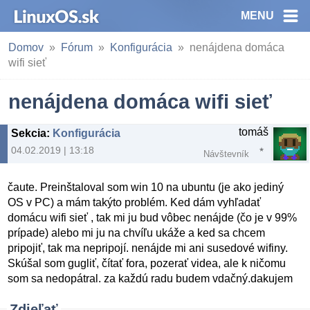
MENU
Domov
Fórum
Konfigurácia
nenájdena domáca
wifi sieť
nenájdena domáca wifi sieť
tomáš
Sekcia
:
Konfigurácia
04.02.2019 | 13:18
Návštevník
čaute. Preinštaloval som win 10 na ubuntu (je ako jediný
OS v PC) a mám takýto problém. Ked dám vyhľadať
domácu wifi sieť , tak mi ju bud vôbec nenájde (čo je v 99%
prípade) alebo mi ju na chvíľu ukáže a ked sa chcem
pripojiť, tak ma nepripojí. nenájde mi ani susedové wifiny.
Skúšal som gugliť, čítať fora, pozerať videa, ale k ničomu
som sa nedopátral. za každú radu budem vdačný.dakujem
Zdieľať