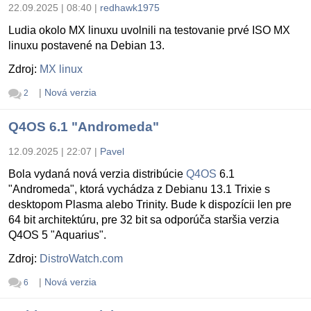
22.09.2025 | 08:40
|
redhawk1975
Ludia okolo MX linuxu uvolnili na testovanie prvé ISO MX
linuxu postavené na Debian 13.
Zdroj:
MX linux
|
Nová verzia
2
Q4OS 6.1 "Andromeda"
12.09.2025 | 22:07
|
Pavel
Bola vydaná nová verzia distribúcie
Q4OS
6.1
"Andromeda", ktorá vychádza z Debianu 13.1 Trixie s
desktopom Plasma alebo Trinity. Bude k dispozícii len pre
64 bit architektúru, pre 32 bit sa odporúča staršia verzia
Q4OS 5 "Aquarius".
Zdroj:
DistroWatch.com
|
Nová verzia
6