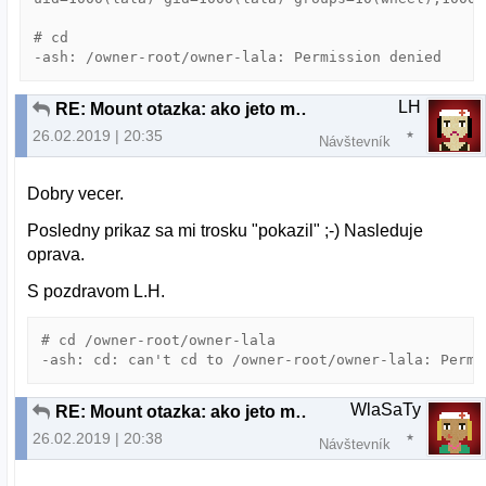
# cd 

LH
RE: Mount otazka: ako jeto mozne?
26.02.2019 | 20:35
Návštevník
Dobry vecer.
Posledny prikaz sa mi trosku "pokazil" ;-) Nasleduje
oprava.
S pozdravom L.H.
# cd /owner-root/owner-lala

WlaSaTy
RE: Mount otazka: ako jeto mozne?
26.02.2019 | 20:38
Návštevník