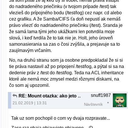
Ja som písal že aj keď by si vôbec nemal práva vstúpiť
do nadradeného priečinku (v tvojom prípade /test) tak
vlezieš do prípojného bodu (/test/log) cez napr. cd alebo
cez grafiku. A že Samba/CIFS ťa doň nepustí ak nemáš
právo vliezť do nadriadeného priečinku (/test). Sranda je
že samá lama tými jeho ukážkami len potvrdila moje
slová, i keď tvrdila že to tak nie je. Holt, jeho úroveň
samonasierania sa zas o čosi zvýšila, a prejavuje sa to
zaujímavým vrčaním.
No, na druhú stranu som ja osobne predpokladal že si si
tie práva nastavil až po pripojení /test/log, a pýtal si sa na
dedenie práv z /test do /test/log. Teda na ACL inheritance
ktoré ale nemá moc zmysel medzi rôznymi diskami, na
čo som aj upozornil.
snuff1987
RE: Mount otazka: ako jeto mozne?
21.02.2019 | 13:31
Návštevník
Tak uz som pochopil o com vy dvaja rozpravate...
Zase raz obaja objavujete objavene... :D