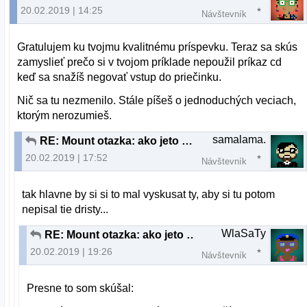
20.02.2019 | 14:25
Návštevník
Gratulujem ku tvojmu kvalitnému príspevku. Teraz sa skús
zamyslieť prečo si v tvojom príklade nepoužil príkaz cd
keď sa snažíš negovať vstup do priečinku.
Nič sa tu nezmenilo. Stále píšeš o jednoduchých veciach,
ktorým nerozumieš.
samalama.
RE: Mount otazka: ako jeto mozne?
20.02.2019 | 17:52
Návštevník
tak hlavne by si si to mal vyskusat ty, aby si tu potom
nepisal tie dristy...
WlaSaTy
RE: Mount otazka: ako jeto mozne?
20.02.2019 | 19:26
Návštevník
Presne to som skúšal: