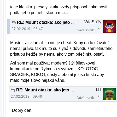
to je klasika. plesaty si ako vzdy prisposobi okolnosti
podla jeho potrieb. skoda reci...
WlaSaTy
RE: Mount otazka: ako jeto mozne?
27.02.2019 | 08:47
Návštevník
Musím ťa sklamať, to nie je cheat. Keby na to užívateľ
nemal právo, tak mu to su zlyhá z dôvodu zamietnutého
prístupu keďže by nemal ako v tom priečinku ostať.
Asi som mal používať moderný štýl šiltovkovej
komunikácie od Rytmusa s výrazmi: KOLOTOC
SRACIEK, KOKOT, dristy alebo rit jezisa krista aby
malo moje slovo nejakú váhu.
LH
RE: Mount otazka: ako jeto mozne?
27.02.2019 | 09:49
Návštevník
Dobry den.