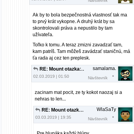
Návštevník
Ak by to bola bezpečnostná vlastnosť tak ma
to prvý krát vykopne. A druhý krát by sa
skontrolovali práva a nepustilo by tam
užívateľa.
Toľko k tomu. A teraz zmizni zavadzať tam,
kam patríš. Tam môžeš zavádzať staničnú, má
ťa rada aj cez ten preplesk.
samalama.
RE: Mount otazka: ako jeto mozne?
02.03.2019 | 01:50
Návštevník
zacinam mat pocit, ze ty kokot naozaj si a
nehras to len...
WlaSaTy
RE: Mount otazka: ako jeto mozne?
03.03.2019 | 19:35
Návštevník
Pre hlupáka každý hlúpy.