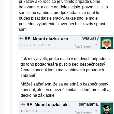
prikazov ako root, co je v tomto pripade uplne
irelevantne. a co je najdolezitejsie, potvrdil si si to
sam s tou sambou. predpokladam, ze opat tu
budes pisat dalsie sracky, takze toto je moje
posledne vyjadrenie. zaver nech si kazdy spravi
sam...
WlaSaTy
RE: Mount otazka: ako jeto mozne?
28.02.2019 | 21:12
Návštevník
Tak mi vysvetli, prečo ma to v obidvoch prípadoch
do toho podadresára pustilo keď bezpečnostný
ževraj koncept tomu mal v obidvoch prípadoch
zabrániť.
Môžeš začať tým, že sa nejedná o bezpečnostný
koncept, ale len o bežnú limitáciu ktorú prestrelí aj
decko na základke.
samalama.
RE: Mount otazka: ako jeto mozne?
01.03.2019 | 00:29
Návštevník