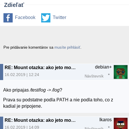
Zdieľať
Facebook
Twitter
Pre pridávanie komentárov sa
musíte prihlásiť
.
debian+
RE: Mount otazka: ako jeto mozne?
16.02.2019 | 12:24
Návštevník
Ako pripajas
/test/log -> /log
?
Prava su podstatne podla PATH a nie podla toho, co z
kadial je pripojene.
Ikaros
RE: Mount otazka: ako jeto mozne?
16.02.2019 | 14:09
Návštevník