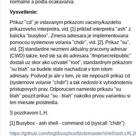
normalne a podla ocakavania.
Vysvetlenie:
Prikaz "cd" je vstavanym prikazom vacsiny/kazdeho
prikazoveho interpretra, vid. [1] priklad interpretra "ash" z
balicka "busybox". Zmena adresara je implementovana
pomocou systemove volania "chdir", vid. [2]. Prikaz "su",
vid. [3] standardne nezmeni aktualny pracovny adresar
(CWD) takze, ked ste sa do adresara "/tmp/secret/public"
dostali uz skor ako uzivatel "root", standardnym prikazom
"su blah" sa budete stale nachadzat v tom istom
adresary. Podvod je ale v tom, ze ste nepouzili prikaz cd
(systemove volanie "chdir") a tak nedoslo k vyhodnoteniu
pristupovych prav. Odporucam namiesto prikazu "su
blah" pouzit prikaz "su - blah" nakolko prvou variantou si
len miesate prostredia.
S pozdravom L.H.
[1] Busybox - ash shell - command cd (syscall "chdir")
https://github.com/brgl/busybox/blob/master/shell/ash.c#L