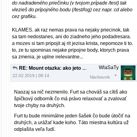
do nadradeného priečinku (v tvojom prípade /test) tak
vlezieš do prípojného bodu (/test/log) cez napr. cd alebo
cez grafiku.
KLAMES. ak raz nemas prava na nejaky priecinok, tak
sa tam nedostanes, ani do ziadneho jeho podadresara.
a mozes si tam pripojit aj rit jezisa krista, nepomoze ti to.
to, ze tu spominas nejake pripojne body, ktorych prava
sa zmenia, je uplne irelevantne...
WlaSaTy
RE: Mount otazka: ako jeto mozne?
22.02.2019 | 08:14
Návštevník
Naozaj sa nič nezmenilo. Furt sa chováš sa cítiš ako
špičkový odborník čo má právo relaxovať a zvalovať
tvoje chyby na druhých.
Furt tu bude minimálne jeden šašek čo bude útočiť na
druhých, a urážať kade koho. Táto miestna kultúra už
odplašila veľa ľudí.