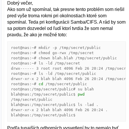
Dobrý večer,
Ako som už spomínal, tak presne tento problém som riešil
pred vyše troma rokmi pri okolnostiach ktoré som
spomínal. Teda pri konfigurácii Samba/CIFS. A rád by som
sa potom dozvedel od ľudí ktorí tvrdia že som nemal
pravdu, že ako je možné toto:
root@nas:~# mkdir -p /tmp/secret/public

root@nas:~# chmod go-rwx /tmp/secret

root@nas:~# chown blah.blah /tmp/secret/public

root@nas:~# ls -ld /tmp/secret

drwx------ 
3
 root root 
4096
 Feb 
26
20
:24 /tmp/secret
root@nas:~# ls -ld /tmp/secret/public

drwxr-xr-x 
2
 blah blah 
4096
 Feb 
26
20
:24 /tmp/secre
root@nas:~# 
cd
 /tmp/secret/public

root@nas:/tmp/secret/public# su blah

blah@nas:/tmp/secret/public$ 
pwd
/tmp/secret/public

blah@nas:/tmp/secret/public$ ls -lad .

drwxr-xr-x 
2
 blah blah 
4096
 Feb 
26
20
:24 .

Podľa tunajších odborných vysvetlení by to nemalo byť