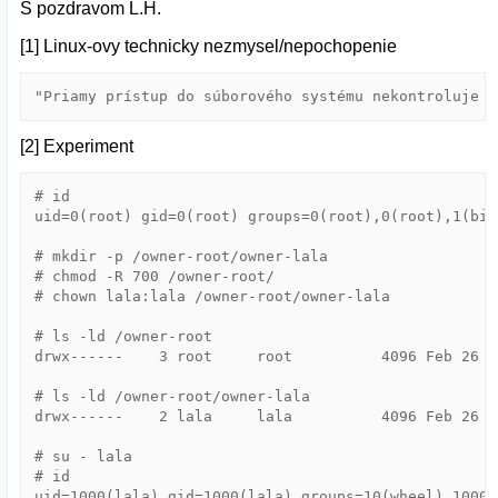
S pozdravom L.H.
[1] Linux-ovy technicky nezmysel/nepochopenie
[2] Experiment
# id

uid=0(root) gid=0(root) groups=0(root),0(root),1(bin
# mkdir -p /owner-root/owner-lala

# chmod -R 700 /owner-root/

# chown lala:lala /owner-root/owner-lala

# ls -ld /owner-root

drwx------    3 root     root          4096 Feb 26 1
# ls -ld /owner-root/owner-lala

drwx------    2 lala     lala          4096 Feb 26 1
# su - lala

# id

uid=1000(lala) gid=1000(lala) groups=10(wheel),1000(l