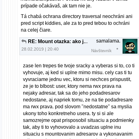
prípade očakávaš, ak tam nie je.
Tá chabá ochrana directory traversal neochráni ani
pred script kiddies, ale za to pred tebou to ochráni
na celej čiare.
samalama.
RE: Mount otazka: ako jeto mozne?
28.02.2019 | 20:40
Návštevník
zase len trepes tie tvoje sracky a vyberas si to, co ti
vyhovuje, aj ked si uplne mimo misu. cely cas ti tu
vyvraciame jednu vec, ktoru si nechces prispustit,
ze je to blbost: user, ktory nema rwx prava na
nejaky adresar, tak sa do jeho podadresarov
nedostane, aj napriek tomu, ze na tie podadresare
ma rwx prava. pod slovom "nedostatne" sa myslia
ukony toho konkretneho usera. ty si si ale
samozrejme opat prisposobil situaciu a podmienky
tak, aby ti to vyhovovalo a uvadzas uplne inu
situaciu s mountovanim adresarov a vykonavanim