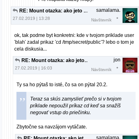
samalama.
RE: Mount otazka: ako jeto mozne?
27.02.2019 | 13:28
Návštevník
ok, tak podme byt konkretni: kde v tvojom priklade user
'blah' zadal prikaz 'cd /tmp/secret/public'? lebo o tom je
cela diskusia...
jon
RE: Mount otazka: ako jeto mozne?
27.02.2019 | 16:03
Návštevník
Ty sa ho pýtaš to isté, čo sa on pýtal 20.2.
Teraz sa skús zamyslieť prečo si v tvojom
príklade nepoužil príkaz cd keď sa snažíš
negovať vstup do priečinku.
Zbytočne sa navzájom vytáčate.
samalama.
RE: Mount otazka: ako jeto mozne?