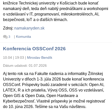
knižnice Technickej univerzity v Košiciach bude konať
namakaný deň, teda deň nabitý prednáškami a workshopmi
o vzdelávaní v IT, programovaní, mikrokontroléroch, AI,
bezpečnosti, IoT a o ďalších témach.
Zdroj:
namakanyden.sk
|
Komunita
3
Konferencia OSSConf 2026
10.04 | 19:03
|
Miroslav Bendík
Dátum udalosti:
01.07.2026
Aj tento rok sa na Fakulte riadenia a informatiky Žilinskej
Univerzity v dňoch 1-3. júla 2026 bude konať konferencia
OSSConf. Príspevky budú zaradené v sekciách: Open AI,
LATEX, R a ich priatelia, Vývoj OSS, OSS vo vzdelávaní,
Open GIS & Open Data, Open Hardware a
Kyberbezpečnosť. Vlastné príspevky je možné registrovať
do 10. júna 2026. Tešíme sa na Vašu návštevu.