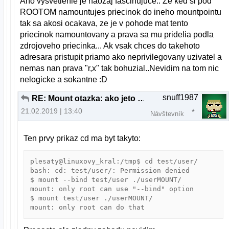
Ano vysvetlenie je naozaj fascinujuce.. Ze ked si pod
ROOTOM namountujes priecinok do ineho mountpointu
tak sa akosi ocakava, ze je v pohode mat tento
priecinok namountovany a prava sa mu pridelia podla
zdrojoveho priecinka... Ak vsak chces do takehoto
adresara pristupit priamo ako neprivilegovany uzivatel a
nemas nan prava "r,x" tak bohuzial..Nevidim na tom nic
nelogicke a sokantne :D
snuff1987
RE: Mount otazka: ako jeto mozne?
21.02.2019 | 13:40
Návštevník
Ten prvy prikaz cd ma byt takyto:
plesaty@linuxovy_kral:/tmp$ cd test/user/

bash: cd: test/user/: Permission denied

$ mount --bind test/user ./userMOUNT/

mount: only root can use "--bind" option

$ mount test/user ./userMOUNT/
