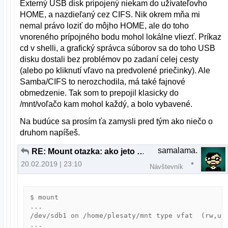
Externý USB disk pripojený niekam do užívateľovho
HOME, a nazdieľaný cez CIFS. Nik okrem mňa mi
nemal právo loziť do môjho HOME, ale do toho
vnoreného prípojného bodu mohol lokálne vliezť. Príkaz
cd v shelli, a grafický správca súborov sa do toho USB
disku dostali bez problémov po zadaní celej cesty
(alebo po kliknutí vľavo na predvolené priečinky). Ale
Samba/CIFS to nerozchodila, má také fajnové
obmedzenie. Tak som to prepojil klasicky do
/mnt/voľačo kam mohol každý, a bolo vybavené.
Na budúce sa prosím ťa zamysli pred tým ako niečo o
druhom napíšeš.
samalama.
RE: Mount otazka: ako jeto mozne?
20.02.2019 | 23:10
Návštevník
$ mount

...

/dev/sdb1 on /home/plesaty/mnt type vfat  (rw,uid
...
