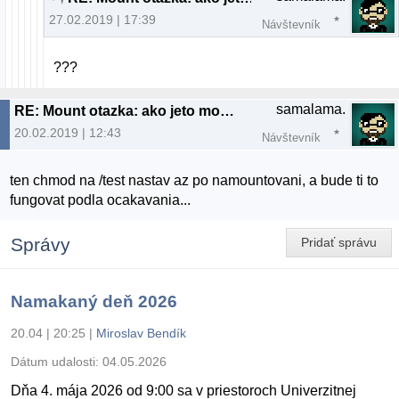
27.02.2019 | 17:39
Návštevník
???
samalama.
RE: Mount otazka: ako jeto mozne?
20.02.2019 | 12:43
Návštevník
ten chmod na /test nastav az po namountovani, a bude ti to
fungovat podla ocakavania...
Správy
Pridať správu
Namakaný deň 2026
20.04 | 20:25
|
Miroslav Bendík
Dátum udalosti:
04.05.2026
Dňa 4. mája 2026 od 9:00 sa v priestoroch Univerzitnej