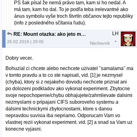
PS šak písal že nemá právo tam, kam si ho nedal. A
má tam, kam ho dal. To je podľa teba irelevantné ako
ánus symbolu vyše troch štvrtín občanov tejto republiky
(info z posledného sčítania ľudu).
LH
RE: Mount otazka: ako jeto mozne?
26.02.2019 | 20:05
Návštevník
Dobry vecer.
Bohuzial ci chcete alebo nechcete uzivatel "samalama" ma
v tomto pravdu a to co ste napisali, vid. [1] je nezmysel
(chyba), ktory si z nejakeho dovodu nechcete priznat ani
po dolozeni podkladov ako vykonat experiment. Zbytocne
svoje nepochopenie/chybu obhajujete/zahmlievate dalsimi
nezmyslami o pripajani CIFS suboroveho systemu a
dalsimi technickymi zbytocnostami, ktore s danou
nepravdou suvisia iba nepriamo. Odporucam Vam vo
vlastnej rezii vykonat experiment. vid. [2] a snad sa Vam uz
konecne vyjasni.