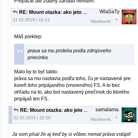
Prepacte ale ziadny zahadu nevidim.
WlaSaTy
RE: Mount otazka: ako jeto mozne?
21.02.2019 | 15:13
Návštevník
Máš preklep:
prava sa mu pridelia podla zdrojoveho
priecinka
Malo by to byť takto:
práva sa mu nastavia podľa toho, čo je nastavené pre
koreň toho pripájaného (vnoreného) FS. A to bez
ohľadu na to, ako bol nastavený priečinok do ktorého
pripájaš ten FS.
samalama.
RE: Mount otazka: ako jeto mozne?
21.02.2019 | 22:20
Návštevník
Ja som písal že aj keď by si vôbec nemal práva vstúpiť