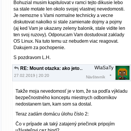
Bohuzial musim kapitulovat v ramci tejto dikusie lebo
sa stale motate len okolo svojej vlastnej nevedomosti.
Je nemozne s Vami normalne technicky a vecne
diskutovat nakolko si stale zamienate dojmy a pojmy
(aj ked Vam je ukazany zeleny balonik, stale vidite len
ten svoj ruzovy). Odporucam Vam dostudovat zaklady
OS Linux. Na tuto temu uz nebudem viac reagovat.
Dakujem za pochopenie.
S pozdravom L.H.
WlaSaTy
RE: Mount otazka: ako jeto mozne?
27.02.2019 | 20:20
Návštevník
Takže moja nevedomosť je v tom, že sa podľa výkladu
bezpečnostného konceptu miestnych odborníkov
nedostanem tam, kam som sa dostal.
Teraz zadám domácu úlohu číslo 2:
Čo v prípade ak taký zatajený priečinok pripojím
užívateľovi cez bind?