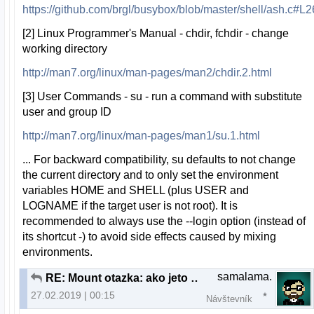
https://github.com/brgl/busybox/blob/master/shell/ash.c#L
[2] Linux Programmer's Manual - chdir, fchdir - change
working directory
http://man7.org/linux/man-pages/man2/chdir.2.html
[3] User Commands - su - run a command with substitute
user and group ID
http://man7.org/linux/man-pages/man1/su.1.html
... For backward compatibility, su defaults to not change
the current directory and to only set the environment
variables HOME and SHELL (plus USER and
LOGNAME if the target user is not root). It is
recommended to always use the --login option (instead of
its shortcut -) to avoid side effects caused by mixing
environments.
samalama.
RE: Mount otazka: ako jeto mozne?
27.02.2019 | 00:15
Návštevník