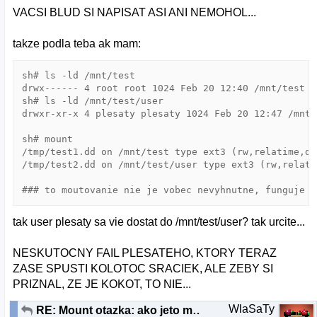
VACSI BLUD SI NAPISAT ASI ANI NEMOHOL...
takze podla teba ak mam:
sh# ls -ld /mnt/test

drwx------ 4 root root 1024 Feb 20 12:40 /mnt/test

sh# ls -ld /mnt/test/user

drwxr-xr-x 4 plesaty plesaty 1024 Feb 20 12:47 /mnt/
sh# mount

/tmp/test1.dd on /mnt/test type ext3 (rw,relatime,da
/tmp/test2.dd on /mnt/test/user type ext3 (rw,relati
tak user plesaty sa vie dostat do /mnt/test/user? tak urcite...
NESKUTOCNY FAIL PLESATEHO, KTORY TERAZ
ZASE SPUSTI KOLOTOC SRACIEK, ALE ZEBY SI
PRIZNAL, ZE JE KOKOT, TO NIE...
WlaSaTy
RE: Mount otazka: ako jeto mozne?