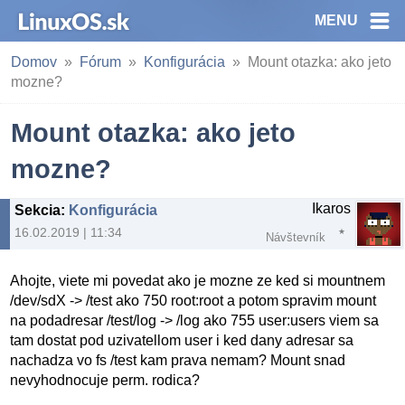
MENU
Domov
Fórum
Konfigurácia
Mount otazka: ako jeto
mozne?
Mount otazka: ako jeto
mozne?
Ikaros
Sekcia
:
Konfigurácia
16.02.2019 | 11:34
Návštevník
Ahojte, viete mi povedat ako je mozne ze ked si mountnem
/dev/sdX -> /test ako 750 root:root a potom spravim mount
na podadresar /test/log -> /log ako 755 user:users viem sa
tam dostat pod uzivatellom user i ked dany adresar sa
nachadza vo fs /test kam prava nemam? Mount snad
nevyhodnocuje perm. rodica?