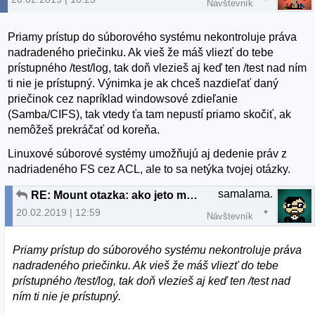
Návštevník
Priamy prístup do súborového systému nekontroluje práva
nadradeného priečinku. Ak vieš že máš vliezť do tebe
prístupného /test/log, tak doň vlezieš aj keď ten /test nad ním
ti nie je prístupný. Výnimka je ak chceš nazdieľať daný
priečinok cez napríklad windowsové zdieľanie
(Samba/CIFS), tak vtedy ťa tam nepustí priamo skočiť, ak
nemôžeš prekráčať od koreňa.
Linuxové súborové systémy umožňujú aj dedenie práv z
nadriadeného FS cez ACL, ale to sa netýka tvojej otázky.
samalama.
RE: Mount otazka: ako jeto mozne?
20.02.2019 | 12:59
Návštevník
Priamy prístup do súborového systému nekontroluje práva
nadradeného priečinku. Ak vieš že máš vliezť do tebe
prístupného /test/log, tak doň vlezieš aj keď ten /test nad
ním ti nie je prístupný.