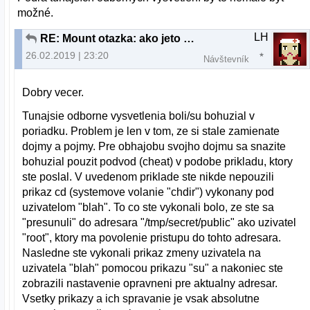
možné.
LH
RE: Mount otazka: ako jeto mozne?
26.02.2019 | 23:20
Návštevník
Dobry vecer.
Tunajsie odborne vysvetlenia boli/su bohuzial v
poriadku. Problem je len v tom, ze si stale zamienate
dojmy a pojmy. Pre obhajobu svojho dojmu sa snazite
bohuzial pouzit podvod (cheat) v podobe prikladu, ktory
ste poslal. V uvedenom priklade ste nikde nepouzili
prikaz cd (systemove volanie "chdir") vykonany pod
uzivatelom "blah". To co ste vykonali bolo, ze ste sa
"presunuli" do adresara "/tmp/secret/public" ako uzivatel
"root", ktory ma povolenie pristupu do tohto adresara.
Nasledne ste vykonali prikaz zmeny uzivatela na
uzivatela "blah" pomocou prikazu "su" a nakoniec ste
zobrazili nastavenie opravneni pre aktualny adresar.
Vsetky prikazy a ich spravanie je vsak absolutne