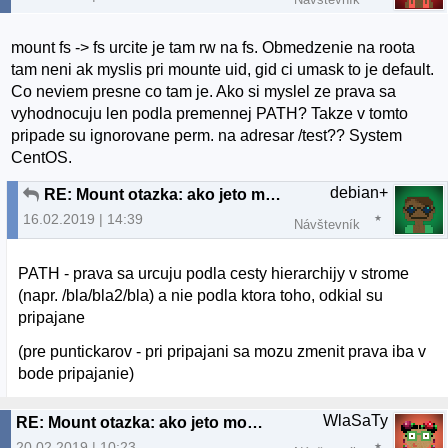
mount fs -> fs urcite je tam rw na fs. Obmedzenie na roota
tam neni ak myslis pri mounte uid, gid ci umask to je default.
Co neviem presne co tam je. Ako si myslel ze prava sa
vyhodnocuju len podla premennej PATH? Takze v tomto
pripade su ignorovane perm. na adresar /test?? System
CentOS.
debian+
RE: Mount otazka: ako jeto mozne?
16.02.2019 | 14:39
Návštevník
PATH - prava sa urcuju podla cesty hierarchijy v strome
(napr. /bla/bla2/bla) a nie podla ktora toho, odkial su
pripajane
(pre puntickarov - pri pripajani sa mozu zmenit prava iba v
bode pripajanie)
WlaSaTy
RE: Mount otazka: ako jeto mozne?
20.02.2019 | 10:23