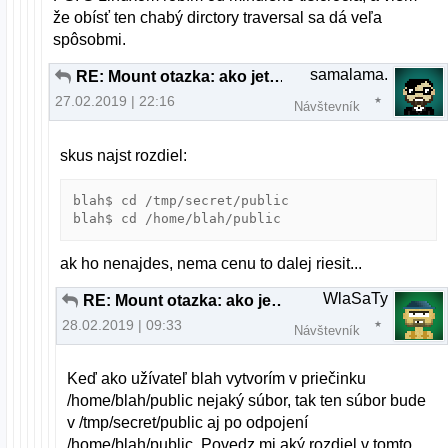
že obísť ten chabý dirctory traversal sa dá veľa
spôsobmi.
samalama.
RE: Mount otazka: ako jeto mozne?
27.02.2019 | 22:16
Návštevník
skus najst rozdiel:
blah$ cd /tmp/secret/public

blah$ cd /home/blah/public
ak ho nenajdes, nema cenu to dalej riesit...
WlaSaTy
RE: Mount otazka: ako jeto mozne?
28.02.2019 | 09:33
Návštevník
Keď ako užívateľ blah vytvorím v priečinku
/home/blah/public nejaký súbor, tak ten súbor bude
v /tmp/secret/public aj po odpojení
/home/blah/public. Povedz mi aký rozdiel v tomto