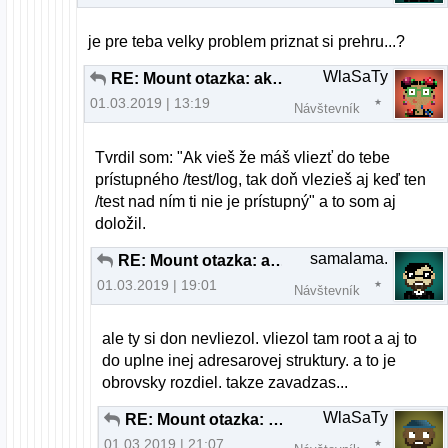
je pre teba velky problem priznat si prehru...?
WlaSaTy
RE: Mount otazka: ako jeto mozne?
01.03.2019 | 13:19
Návštevník
Tvrdil som: "Ak vieš že máš vliezť do tebe
prístupného /test/log, tak doň vlezieš aj keď ten
/test nad ním ti nie je prístupný" a to som aj
doložil.
samalama.
RE: Mount otazka: ako jeto mozne?
01.03.2019 | 19:01
Návštevník
ale ty si don nevliezol. vliezol tam root a aj to
do uplne inej adresarovej struktury. a to je
obrovsky rozdiel. takze zavadzas...
WlaSaTy
RE: Mount otazka: ako jeto mozne?
01.03.2019 | 21:07