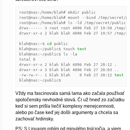
root@nas:/home/blah# mkdir public

root@nas:/home/blah# mount --bind /tmp/secret/pu
root@nas:/home/blah# ls -ld /tmp/secret/public /
drwx------ 
3
 root root 
4096
 Feb 
27
19
:50 /tmp/se
drwxr-xr-x 
2
 blah blah 
4096
 Feb 
27
19
:57 /tmp/se
blah@nas:~$ 
cd
 public

blah@nas:~/public$ touch 
test
blah@nas:~/public$ ls -la

total 
8
drwxr-xr-x 
2
 blah blah 
4096
 Feb 
27
20
:12 .

drwxr-xr-x 
3
 blah blah 
4096
 Feb 
27
20
:03 ..

-rw-rw-r-- 
1
 blah blah    
0
 Feb 
27
20
:12 
test
Vždy ma fascinovala samá lama ako začala používať
spoločensky nevhodné slová. Či už hneď zo začiatku
keď si sem prišla liečiť komplexy menejcennosti,
alebo po čase keď jej došli argumenty a chcela sa
zachovať hrdinsky.
PS: S Linuxom robím od minulého tisícročia, a viem