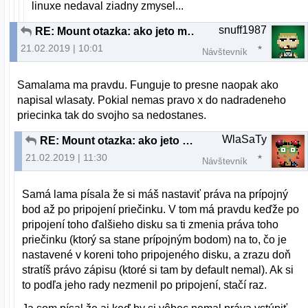
linuxe nedaval ziadny zmysel...
snuff1987
RE: Mount otazka: ako jeto mozne?
21.02.2019 | 10:01
Návštevník
Samalama ma pravdu. Funguje to presne naopak ako
napisal wlasaty. Pokial nemas pravo x do nadradeneho
priecinka tak do svojho sa nedostanes.
WlaSaTy
RE: Mount otazka: ako jeto mozne?
21.02.2019 | 11:30
Návštevník
Samá lama písala že si máš nastaviť práva na prípojný
bod až po pripojení priečinku. V tom má pravdu keďže po
pripojení toho ďalšieho disku sa ti zmenia práva toho
priečinku (ktorý sa stane prípojným bodom) na to, čo je
nastavené v koreni toho pripojeného disku, a zrazu doň
stratíš právo zápisu (ktoré si tam by default nemal). Ak si
to podľa jeho rady nezmenil po pripojení, stačí raz.