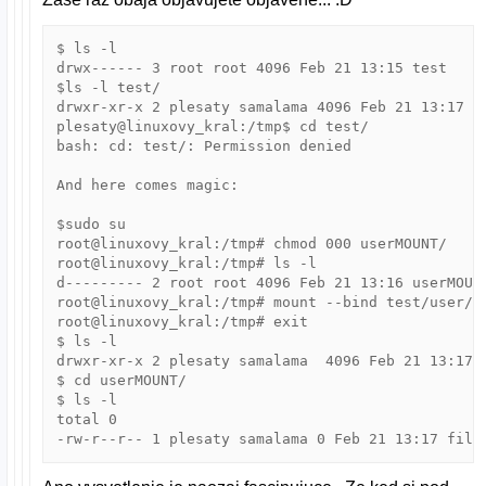
$ ls -l

drwx------ 3 root root 4096 Feb 21 13:15 test

$ls -l test/

drwxr-xr-x 2 plesaty samalama 4096 Feb 21 13:17 us
plesaty@linuxovy_kral:/tmp$ cd test/

bash: cd: test/: Permission denied

And here comes magic:

$sudo su

root@linuxovy_kral:/tmp# chmod 000 userMOUNT/

root@linuxovy_kral:/tmp# ls -l

d--------- 2 root root 4096 Feb 21 13:16 userMOUNT
root@linuxovy_kral:/tmp# mount --bind test/user/ .
root@linuxovy_kral:/tmp# exit

$ ls -l

drwxr-xr-x 2 plesaty samalama  4096 Feb 21 13:17 u
$ cd userMOUNT/

$ ls -l

total 0

-rw-r--r-- 1 plesaty samalama 0 Feb 21 13:17 file