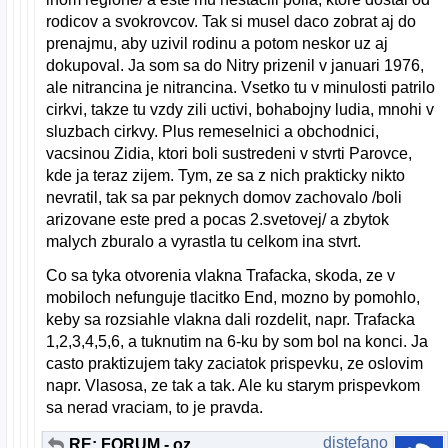
rodicov a svokrovcov. Tak si musel daco zobrat aj do
prenajmu, aby uzivil rodinu a potom neskor uz aj
dokupoval. Ja som sa do Nitry prizenil v januari 1976,
ale nitrancina je nitrancina. Vsetko tu v minulosti patrilo
cirkvi, takze tu vzdy zili uctivi, bohabojny ludia, mnohi v
sluzbach cirkvy. Plus remeselnici a obchodnici,
vacsinou Zidia, ktori boli sustredeni v stvrti Parovce,
kde ja teraz zijem. Tym, ze sa z nich prakticky nikto
nevratil, tak sa par peknych domov zachovalo /boli
arizovane este pred a pocas 2.svetovej/ a zbytok
malych zburalo a vyrastla tu celkom ina stvrt.
Co sa tyka otvorenia vlakna Trafacka, skoda, ze v
mobiloch nefunguje tlacitko End, mozno by pomohlo,
keby sa rozsiahle vlakna dali rozdelit, napr. Trafacka
1,2,3,4,5,6, a tuknutim na 6-ku by som bol na konci. Ja
casto praktizujem taky zaciatok prispevku, ze oslovim
napr. Vlasosa, ze tak a tak. Ale ku starym prispevkom
sa nerad vraciam, to je pravda.
distefano
RE: FORUM - oznacovanie a zvyrazňovanie nových príspevkov