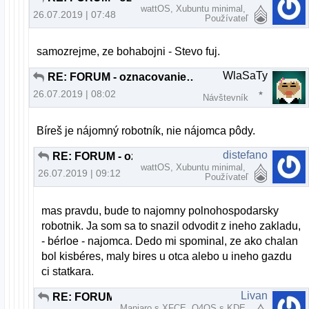
wattOS, Xubuntu minimal,
26.07.2019 | 07:48
Používateľ
samozrejme, ze bohabojni - Stevo fuj.
WlaSaTy
RE: FORUM - oznacovanie a zvyrazňovanie nových príspevkov
26.07.2019 | 08:02
Návštevník
Bíreš je nájomný robotník, nie nájomca pôdy.
distefano
RE: FORUM - oznacovanie a zvyrazňovanie nových príspevkov
wattOS, Xubuntu minimal,
26.07.2019 | 09:12
Používateľ
mas pravdu, bude to najomny polnohospodarsky
robotnik. Ja som sa to snazil odvodit z ineho zakladu,
- bérloe - najomca. Dedo mi spominal, ze ako chalan
bol kisbéres, maly bires u otca alebo u ineho gazdu
ci statkara.
Livan
RE: FORUM - oznacovanie a zvyrazňovanie nových príspevkov
Manjaro s XFCE, Q4OS s KDE