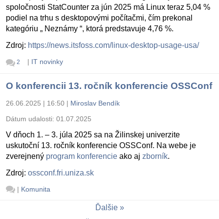
spoločnosti StatCounter za jún 2025 má Linux teraz 5,04 %
podiel na trhu s desktopovými počítačmi, čím prekonal
kategóriu „ Neznámy “, ktorá predstavuje 4,76 %.
Zdroj:
https://news.itsfoss.com/linux-desktop-usage-usa/
|
IT novinky
2
O konferencii 13. ročník konferencie OSSConf
26.06.2025 | 16:50
|
Miroslav Bendík
Dátum udalosti:
01.07.2025
V dňoch 1. – 3. júla 2025 sa na Žilinskej univerzite
uskutoční 13. ročník konferencie OSSConf. Na webe je
zverejnený
program konferencie
ako aj
zborník
.
Zdroj:
ossconf.fri.uniza.sk
|
Komunita
Ďalšie