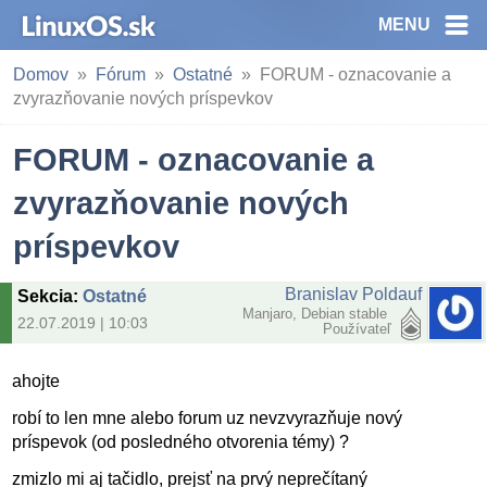
MENU
Domov
Fórum
Ostatné
FORUM - oznacovanie a
zvyrazňovanie nových príspevkov
FORUM - oznacovanie a
zvyrazňovanie nových
príspevkov
Branislav Poldauf
Sekcia
:
Ostatné
Manjaro, Debian stable
22.07.2019 | 10:03
Používateľ
ahojte
robí to len mne alebo forum uz nevzvyrazňuje nový
príspevok (od posledného otvorenia témy) ?
zmizlo mi aj tačidlo, prejsť na prvý neprečítaný