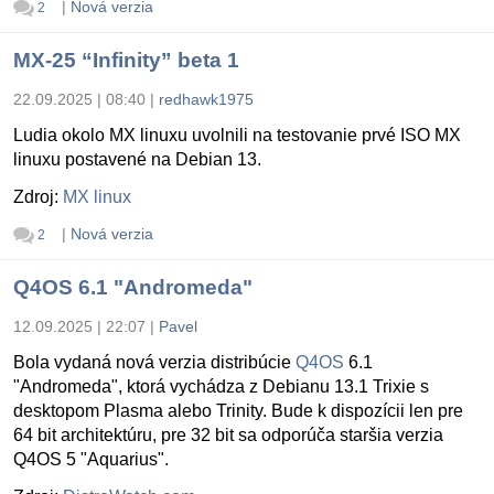
|
Nová verzia
2
MX-25 “Infinity” beta 1
22.09.2025 | 08:40
|
redhawk1975
Ludia okolo MX linuxu uvolnili na testovanie prvé ISO MX
linuxu postavené na Debian 13.
Zdroj:
MX linux
|
Nová verzia
2
Q4OS 6.1 "Andromeda"
12.09.2025 | 22:07
|
Pavel
Bola vydaná nová verzia distribúcie
Q4OS
6.1
"Andromeda", ktorá vychádza z Debianu 13.1 Trixie s
desktopom Plasma alebo Trinity. Bude k dispozícii len pre
64 bit architektúru, pre 32 bit sa odporúča staršia verzia
Q4OS 5 "Aquarius".