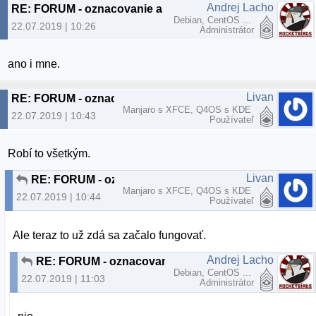
Andrej Lacho
RE: FORUM - oznacovanie a zvyrazňovanie nových príspevkov
Debian, CentOS ...
22.07.2019 | 10:26
Administrátor
ano i mne.
Livan
RE: FORUM - oznacovanie a zvyrazňovanie nových príspevkov
Manjaro s XFCE, Q4OS s KDE
22.07.2019 | 10:43
Používateľ
Robí to všetkým.
Livan
RE: FORUM - oznacovanie a zvyrazňovanie nových príspevkov
Manjaro s XFCE, Q4OS s KDE
22.07.2019 | 10:44
Používateľ
Ale teraz to už zdá sa začalo fungovať.
Andrej Lacho
RE: FORUM - oznacovanie a zvyrazňovanie nových príspevkov
Debian, CentOS ...
22.07.2019 | 11:03
Administrátor