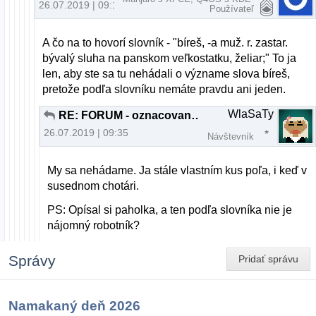
26.07.2019 | 09:13
Používateľ
A čo na to hovorí slovník - "bíreš, -a muž. r. zastar.
bývalý sluha na panskom veľkostatku, želiar;" To ja
len, aby ste sa tu nehádali o význame slova bíreš,
pretože podľa slovníku nemáte pravdu ani jeden.
WlaSaTy
RE: FORUM - oznacovanie a zvyrazňovanie nových príspevkov
26.07.2019 | 09:35
Návštevník
My sa nehádame. Ja stále vlastním kus poľa, i keď v
susednom chotári.
PS: Opísal si paholka, a ten podľa slovníka nie je
nájomný robotník?
Správy
Pridať správu
Namakaný deň 2026