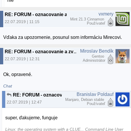
nie
vxmery
RE: FORUM - oznacovanie a zvyrazňovanie nových príspevkov
Mint 21.3 Cinnamon
22.07.2019 | 11:15
Používateľ
Vďaka za upozornenie, posunul som informáciu Mirecovi.
Miroslav Bendík
RE: FORUM - oznacovanie a zvyrazňovanie nových príspevkov
Gentoo
22.07.2019 | 12:31
Administrátor
Ok, opravené.
Chat
Branislav Poldauf
RE: FORUM - oznacovanie a zvyrazňovanie nových príspevkov
Manjaro, Debian stable
22.07.2019 | 12:47
Používateľ
super, ďakujeme, funguje
Linux: the operating system with a CLUE... Command Line User