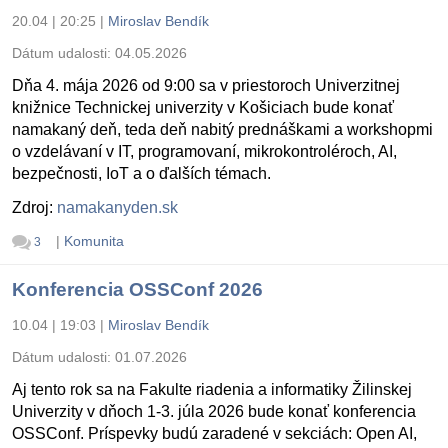
20.04 | 20:25
|
Miroslav Bendík
Dátum udalosti:
04.05.2026
Dňa 4. mája 2026 od 9:00 sa v priestoroch Univerzitnej
knižnice Technickej univerzity v Košiciach bude konať
namakaný deň, teda deň nabitý prednáškami a workshopmi
o vzdelávaní v IT, programovaní, mikrokontroléroch, AI,
bezpečnosti, IoT a o ďalších témach.
Zdroj:
namakanyden.sk
|
Komunita
3
Konferencia OSSConf 2026
10.04 | 19:03
|
Miroslav Bendík
Dátum udalosti:
01.07.2026
Aj tento rok sa na Fakulte riadenia a informatiky Žilinskej
Univerzity v dňoch 1-3. júla 2026 bude konať konferencia
OSSConf. Príspevky budú zaradené v sekciách: Open AI,