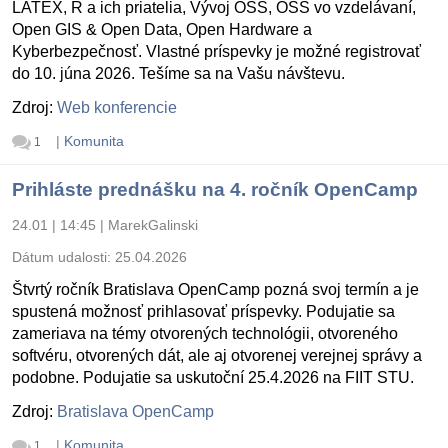
LATEX, R a ich priatelia, Vývoj OSS, OSS vo vzdelávaní,
Open GIS & Open Data, Open Hardware a
Kyberbezpečnosť. Vlastné príspevky je možné registrovať
do 10. júna 2026. Tešíme sa na Vašu návštevu.
Zdroj:
Web konferencie
|
Komunita
1
Prihláste prednášku na 4. ročník OpenCamp
24.01 | 14:45
|
MarekGalinski
Dátum udalosti:
25.04.2026
Štvrtý ročník Bratislava OpenCamp pozná svoj termín a je
spustená možnosť prihlasovať príspevky. Podujatie sa
zameriava na témy otvorených technológii, otvoreného
softvéru, otvorených dát, ale aj otvorenej verejnej správy a
podobne. Podujatie sa uskutoční 25.4.2026 na FIIT STU.
Zdroj:
Bratislava OpenCamp
|
Komunita
1