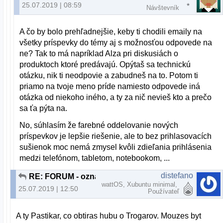
25.07.2019 | 08:59
Návštevník
A čo by bolo prehľadnejšie, keby ti chodili emaily na
všetky príspevky do témy aj s možnosťou odpovede na
ne? Tak to má napríklad Alza pri diskusiách o
produktoch ktoré predávajú. Opýtaš sa technickú
otázku, nik ti neodpovie a zabudneš na to. Potom ti
priamo na tvoje meno príde namiesto odpovede iná
otázka od niekoho iného, a ty za nič nevieš kto a prečo
sa ťa pýta na.
No, súhlasím že farebné oddelovanie nových
príspevkov je lepšie riešenie, ale to bez prihlasovacích
sušienok moc nemá zmysel kvôli zdieľania prihlásenia
medzi telefónom, tabletom, notebookom, ...
distefano
RE: FORUM - oznacovanie a zvyrazňovanie nových príspevkov
wattOS, Xubuntu minimal,
25.07.2019 | 12:50
Používateľ
A ty Pastikar, co obtiras hubu o Trogarov. Mouzes byt