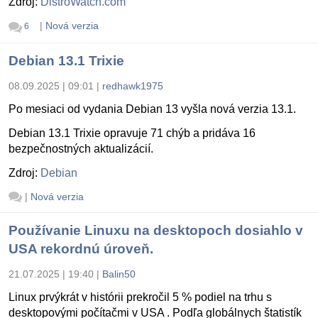
Zdroj:
DistroWatch.com
|
Nová verzia
6
Debian 13.1 Trixie
08.09.2025 | 09:01
|
redhawk1975
Po mesiaci od vydania Debian 13 vyšla nová verzia 13.1.
Debian 13.1 Trixie opravuje 71 chýb a pridáva 16
bezpečnostných aktualizácií.
Zdroj:
Debian
|
Nová verzia
Používanie Linuxu na desktopoch dosiahlo v
USA rekordnú úroveň.
21.07.2025 | 19:40
|
Balin50
Linux prvýkrát v histórii prekročil 5 % podiel na trhu s
desktopovými počítačmi v USA . Podľa globálnych štatistík