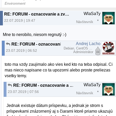
Environment
WlaSaTy
RE: FORUM - oznacovanie a zvyrazňovanie nových príspevkov
22.07.2019 | 19:47
Návštevník
Mne to nerobilo, niesom regnutý :-)
Andrej Lacho
RE: FORUM - oznacovanie a zvyrazňovanie nových príspevkov
Debian, CentOS ...
23.07.2019 | 06:52
Administrátor
toto ma vzdy zaujimalo ako vies ked kto na teba odpisal. Ci
mas nieco napisane co ta upozorni alebo proste preliezas
vsetky temy.
WlaSaTy
RE: FORUM - oznacovanie a zvyrazňovanie nových príspevkov
23.07.2019 | 07:56
Návštevník
Jednak existuje dátum príspevku, a jednak je strom s
príspevkami znázornený aj s čiarami ktoré priamo ukazujú