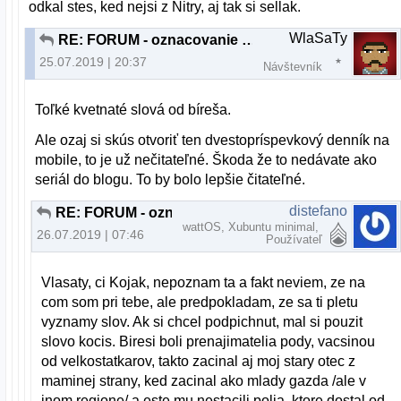
odkal stes, ked nejsi z Nitry, aj tak si sellak.
WlaSaTy
RE: FORUM - oznacovanie a zvyrazňovanie nových príspevkov
25.07.2019 | 20:37
Návštevník
Toľké kvetnaté slová od bíreša.
Ale ozaj si skús otvoriť ten dvestopríspevkový denník na
mobile, to je už nečitateľné. Škoda že to nedávate ako
seriál do blogu. To by bolo lepšie čitateľné.
distefano
RE: FORUM - oznacovanie a zvyrazňovanie nových príspevkov
wattOS, Xubuntu minimal,
26.07.2019 | 07:46
Používateľ
Vlasaty, ci Kojak, nepoznam ta a fakt neviem, ze na
com som pri tebe, ale predpokladam, ze sa ti pletu
vyznamy slov. Ak si chcel podpichnut, mal si pouzit
slovo kocis. Biresi boli prenajimatelia pody, vacsinou
od velkostatkarov, takto zacinal aj moj stary otec z
maminej strany, ked zacinal ako mlady gazda /ale v
inom regione/ a este mu nestacili polia, ktore dostal od