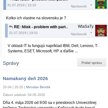
31.07.2019 | 10:10
Návštevník
Kolko ich vlastne na slovensku je ?
WlaSaTy
RE: fdisk - problem with partition
31.07.2019 | 19:01
Návštevník
V oblasti IT tu fungujú napríklad IBM, Dell, Lenovo, T-
Systems, ESET, Microsoft, HP a ďalšie ...
Správy
Pridať správu
Namakaný deň 2026
20.04 | 20:25
|
Miroslav Bendík
Dátum udalosti:
04.05.2026
Dňa 4. mája 2026 od 9:00 sa v priestoroch Univerzitnej
knižnice Technickej univerzity v Košiciach bude konať