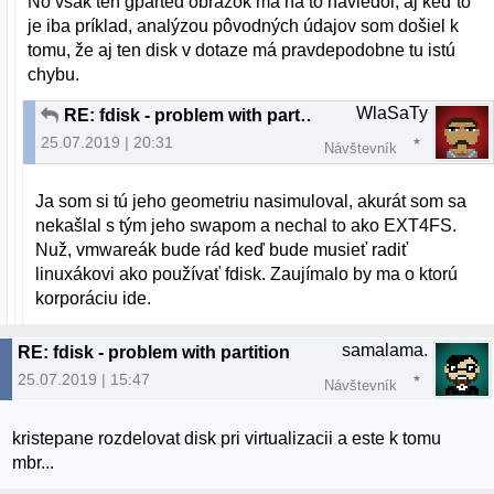
No však ten gparted obrázok ma na to naviedol, aj keď to
je iba príklad, analýzou pôvodných údajov som došiel k
tomu, že aj ten disk v dotaze má pravdepodobne tu istú
chybu.
WlaSaTy
RE: fdisk - problem with partition
25.07.2019 | 20:31
Návštevník
Ja som si tú jeho geometriu nasimuloval, akurát som sa
nekašlal s tým jeho swapom a nechal to ako EXT4FS.
Nuž, vmwareák bude rád keď bude musieť radiť
linuxákovi ako používať fdisk. Zaujímalo by ma o ktorú
korporáciu ide.
samalama.
RE: fdisk - problem with partition
25.07.2019 | 15:47
Návštevník
kristepane rozdelovat disk pri virtualizacii a este k tomu
mbr...