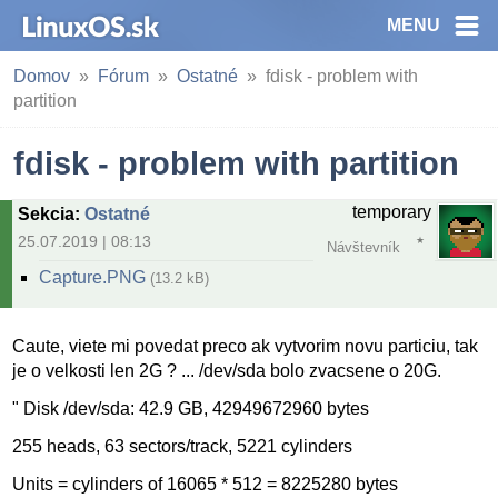
MENU
Domov
Fórum
Ostatné
fdisk - problem with
partition
fdisk - problem with partition
temporary
Sekcia
:
Ostatné
25.07.2019 | 08:13
Návštevník
Capture.PNG
(13.2 kB)
Caute, viete mi povedat preco ak vytvorim novu particiu, tak
je o velkosti len 2G ? ... /dev/sda bolo zvacsene o 20G.
" Disk /dev/sda: 42.9 GB, 42949672960 bytes
255 heads, 63 sectors/track, 5221 cylinders
Units = cylinders of 16065 * 512 = 8225280 bytes