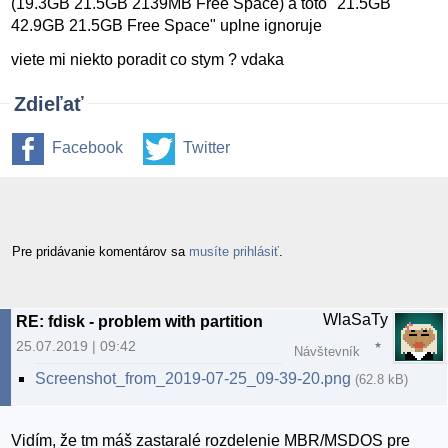
(19.3GB 21.5GB 2139MB Free Space) a toto "21.5GB
42.9GB 21.5GB Free Space" uplne ignoruje
viete mi niekto poradit co stym ? vdaka
Zdieľať
Facebook
Twitter
Pre pridávanie komentárov sa
musíte prihlásiť
.
WlaSaTy
RE: fdisk - problem with partition
25.07.2019 | 09:42
Návštevník
Screenshot_from_2019-07-25_09-39-20.png
(62.8 kB)
Vidím, že tm máš zastaralé rozdelenie MBR/MSDOS pre