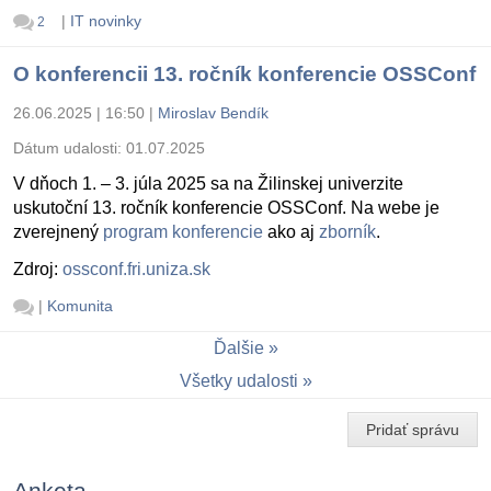
|
IT novinky
2
O konferencii 13. ročník konferencie OSSConf
26.06.2025 | 16:50
|
Miroslav Bendík
Dátum udalosti:
01.07.2025
V dňoch 1. – 3. júla 2025 sa na Žilinskej univerzite
uskutoční 13. ročník konferencie OSSConf. Na webe je
zverejnený
program konferencie
ako aj
zborník
.
Zdroj:
ossconf.fri.uniza.sk
|
Komunita
Ďalšie
Všetky udalosti
Pridať správu
Anketa