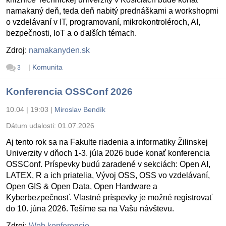
namakaný deň, teda deň nabitý prednáškami a workshopmi
o vzdelávaní v IT, programovaní, mikrokontroléroch, AI,
bezpečnosti, IoT a o ďalších témach.
Zdroj:
namakanyden.sk
|
Komunita
3
Konferencia OSSConf 2026
10.04 | 19:03
|
Miroslav Bendík
Dátum udalosti:
01.07.2026
Aj tento rok sa na Fakulte riadenia a informatiky Žilinskej
Univerzity v dňoch 1-3. júla 2026 bude konať konferencia
OSSConf. Príspevky budú zaradené v sekciách: Open AI,
LATEX, R a ich priatelia, Vývoj OSS, OSS vo vzdelávaní,
Open GIS & Open Data, Open Hardware a
Kyberbezpečnosť. Vlastné príspevky je možné registrovať
do 10. júna 2026. Tešíme sa na Vašu návštevu.
Zdroj:
Web konferencie