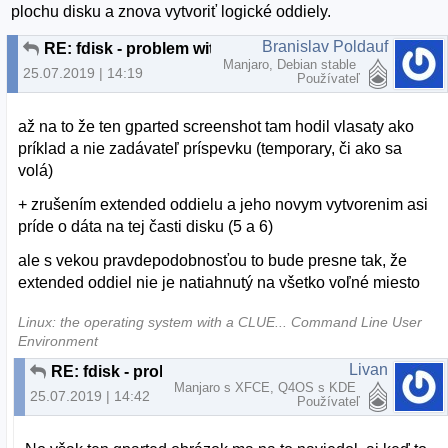
plochu disku a znova vytvoriť logické oddiely.
Branislav Poldauf
RE: fdisk - problem with partition
Manjaro, Debian stable
25.07.2019 | 14:19
Používateľ
až na to že ten gparted screenshot tam hodil vlasaty ako
príklad a nie zadávateľ príspevku (temporary, či ako sa
volá)
+ zrušením extended oddielu a jeho novym vytvorenim asi
príde o dáta na tej časti disku (5 a 6)
ale s vekou pravdepodobnosťou to bude presne tak, že
extended oddiel nie je natiahnutý na všetko voľné miesto
Linux: the operating system with a CLUE... Command Line User
Environment
Livan
RE: fdisk - problem with partition
Manjaro s XFCE, Q4OS s KDE
25.07.2019 | 14:42
Používateľ