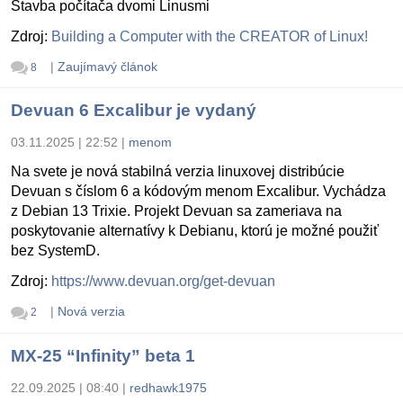
Stavba počítača dvomi Linusmi
Zdroj:
Building a Computer with the CREATOR of Linux!
|
Zaujímavý článok
8
Devuan 6 Excalibur je vydaný
03.11.2025 | 22:52
|
menom
Na svete je nová stabilná verzia linuxovej distribúcie
Devuan s číslom 6 a kódovým menom Excalibur. Vychádza
z Debian 13 Trixie. Projekt Devuan sa zameriava na
poskytovanie alternatívy k Debianu, ktorú je možné použiť
bez SystemD.
Zdroj:
https://www.devuan.org/get-devuan
|
Nová verzia
2
MX-25 “Infinity” beta 1
22.09.2025 | 08:40
|
redhawk1975