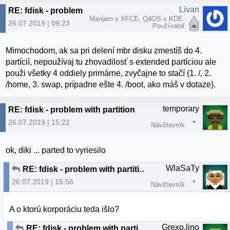
Livan
RE: fdisk - problem with partition
Manjaro s XFCE, Q4OS s KDE
26.07.2019 | 09:23
Používateľ
Mimochodom, ak sa pri delení mbr disku zmestíš do 4.
partícií, nepoužívaj tu zhovadilosť s extended partíciou ale
použi všetky 4 oddiely primárne, zvyčajne to stačí (1. /, 2.
/home, 3. swap, prípadne ešte 4. /boot, ako máš v dotaze).
temporary
RE: fdisk - problem with partition
26.07.2019 | 15:22
Návštevník
ok, diki ... parted to vyriesilo
WlaSaTy
RE: fdisk - problem with partition
26.07.2019 | 15:56
Návštevník
A o ktorú korporáciu teda išlo?
Grexo.lino
RE: fdisk - problem with partition