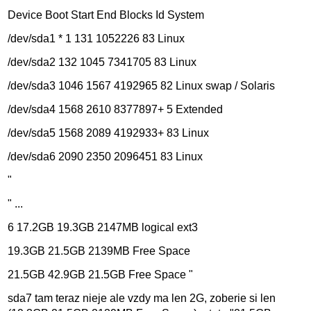
Device Boot Start End Blocks Id System
/dev/sda1 * 1 131 1052226 83 Linux
/dev/sda2 132 1045 7341705 83 Linux
/dev/sda3 1046 1567 4192965 82 Linux swap / Solaris
/dev/sda4 1568 2610 8377897+ 5 Extended
/dev/sda5 1568 2089 4192933+ 83 Linux
/dev/sda6 2090 2350 2096451 83 Linux
"
" ...
6 17.2GB 19.3GB 2147MB logical ext3
19.3GB 21.5GB 2139MB Free Space
21.5GB 42.9GB 21.5GB Free Space "
sda7 tam teraz nieje ale vzdy ma len 2G, zoberie si len