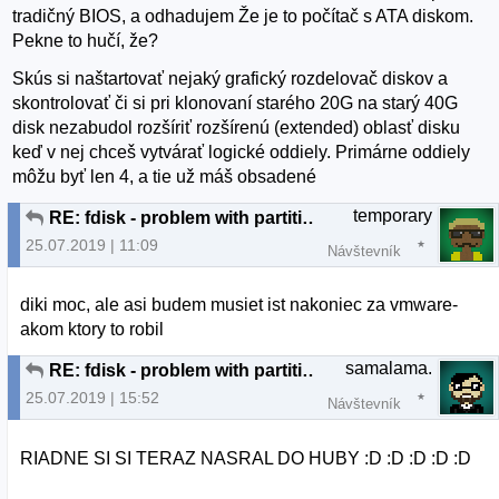
tradičný BIOS, a odhadujem Že je to počítač s ATA diskom.
Pekne to hučí, že?
Skús si naštartovať nejaký grafický rozdelovač diskov a
skontrolovať či si pri klonovaní starého 20G na starý 40G
disk nezabudol rozšíriť rozšírenú (extended) oblasť disku
keď v nej chceš vytvárať logické oddiely. Primárne oddiely
môžu byť len 4, a tie už máš obsadené
temporary
RE: fdisk - problem with partition
25.07.2019 | 11:09
Návštevník
diki moc, ale asi budem musiet ist nakoniec za vmware-
akom ktory to robil
samalama.
RE: fdisk - problem with partition
25.07.2019 | 15:52
Návštevník
RIADNE SI SI TERAZ NASRAL DO HUBY :D :D :D :D :D