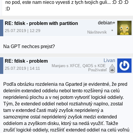
no pod, este nam nieco vyvesti z tych tvojich guli... :D :D :D
:D
debian+
RE: fdisk - problem with partition
25.07.2019 | 12:29
Návštevník
Na GPT nechces prejst?
Livan
RE: fdisk - problem with partition
Manjaro s XFCE, Q4OS s KDE
25.07.2019 | 14:11
Používateľ
Podľa obrázku rozdelenia na Gparted je evidentné, že pred
delením extended oddielu nebol tento rozšírený na celú
nepridelenú plochu a v nej potom vytvoriť logické oddiely.
Tým, že extended oddiel nebol roztiahnutý naplno, zostal
tam v extended časti malý zvyšok nepridelený a
samozrejme ostal nepridelený zvyšok medzi extended
oddielom a zvyškom disku, ktorý sa nedá využiť. Takže
zrušiť logické oddiely, rozšíriť extended oddiel na celú voľnú