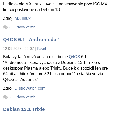
Ludia okolo MX linuxu uvolnili na testovanie prvé ISO MX
linuxu postavené na Debian 13.
Zdroj:
MX linux
|
Nová verzia
2
Q4OS 6.1 "Andromeda"
12.09.2025 | 22:07
|
Pavel
Bola vydaná nová verzia distribúcie
Q4OS
6.1
"Andromeda", ktorá vychádza z Debianu 13.1 Trixie s
desktopom Plasma alebo Trinity. Bude k dispozícii len pre
64 bit architektúru, pre 32 bit sa odporúča staršia verzia
Q4OS 5 "Aquarius".
Zdroj:
DistroWatch.com
|
Nová verzia
6
Debian 13.1 Trixie