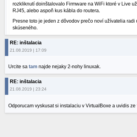
rozkliknutí doinštalovalo Firmware na WiFi ktoré v Live u
RJ45, alebo aspoň kus kábla do routera.
Presne toto je jeden z dôvodov prečo noví užívatelia rad
skúseného.
RE: inštalacia
21.08.2019 | 17:09
Urcite sa
tam
najde nejaky 2-nohy linuxak.
RE: inštalacia
21.08.2019 | 23:24
Odporucam vyskusat si instalaciu v VirtualBoxe a uvidis ze t