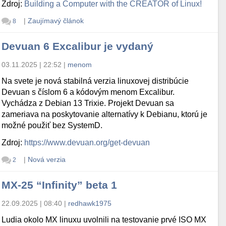
Zdroj:
Building a Computer with the CREATOR of Linux!
|
Zaujímavý článok
8
Devuan 6 Excalibur je vydaný
03.11.2025 | 22:52
|
menom
Na svete je nová stabilná verzia linuxovej distribúcie
Devuan s číslom 6 a kódovým menom Excalibur.
Vychádza z Debian 13 Trixie. Projekt Devuan sa
zameriava na poskytovanie alternatívy k Debianu, ktorú je
možné použiť bez SystemD.
Zdroj:
https://www.devuan.org/get-devuan
|
Nová verzia
2
MX-25 “Infinity” beta 1
22.09.2025 | 08:40
|
redhawk1975
Ludia okolo MX linuxu uvolnili na testovanie prvé ISO MX