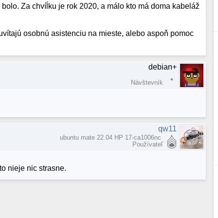
ž bolo. Za chvíĺku je rok 2020, a málo kto má doma kabeláž
i uvítajú osobnú asistenciu na mieste, alebo aspoň pomoc
debian+
Návštevník
qw11
ubuntu mate 22.04 HP 17-ca1006nc
Používateľ
o nieje nic strasne.