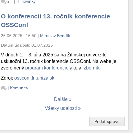
|
IT novinky
2
O konferencii 13. ročník konferencie
OSSConf
26.06.2025 | 16:50
|
Miroslav Bendík
Dátum udalosti:
01.07.2025
V dňoch 1. – 3. júla 2025 sa na Žilinskej univerzite
uskutoční 13. ročník konferencie OSSConf. Na webe je
zverejnený
program konferencie
ako aj
zborník
.
Zdroj:
ossconf.fri.uniza.sk
|
Komunita
Ďalšie
Všetky udalosti
Pridať správu