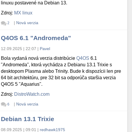
linuxu postavené na Debian 13.
Zdroj:
MX linux
|
Nová verzia
2
Q4OS 6.1 "Andromeda"
12.09.2025 | 22:07
|
Pavel
Bola vydaná nová verzia distribúcie
Q4OS
6.1
"Andromeda", ktorá vychádza z Debianu 13.1 Trixie s
desktopom Plasma alebo Trinity. Bude k dispozícii len pre
64 bit architektúru, pre 32 bit sa odporúča staršia verzia
Q4OS 5 "Aquarius".
Zdroj:
DistroWatch.com
|
Nová verzia
6
Debian 13.1 Trixie
08.09.2025 | 09:01
|
redhawk1975