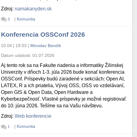
Zdroj:
namakanyden.sk
|
Komunita
3
Konferencia OSSConf 2026
10.04 | 19:03
|
Miroslav Bendík
Dátum udalosti:
01.07.2026
Aj tento rok sa na Fakulte riadenia a informatiky Žilinskej
Univerzity v dňoch 1-3. júla 2026 bude konať konferencia
OSSConf. Príspevky budú zaradené v sekciách: Open AI,
LATEX, R a ich priatelia, Vývoj OSS, OSS vo vzdelávaní,
Open GIS & Open Data, Open Hardware a
Kyberbezpečnosť. Vlastné príspevky je možné registrovať
do 10. júna 2026. Tešíme sa na Vašu návštevu.
Zdroj:
Web konferencie
|
Komunita
1