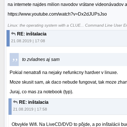
na internete najdes milion navodov vrátane videonávadov a
https://www.youtube.com/watch?v=Dx2dJUPsJso
Linux: the operating system with a CLUE... Command Line User E
RE: inštalacia
21.08.2019 | 17:08
to zvladnes aj sam
Pokial nenatrafi na nejaky nefunkcny hardver v linuxe.
Moze skusit sam, ak daco nebude fungovat, tak moze zhan
Juraj, co mas za notebook (typ).
RE: inštalacia
21.08.2019 | 17:58
Obvykle Wifi. Na LiveCD/DVD to pôjde, a po inštalácii b