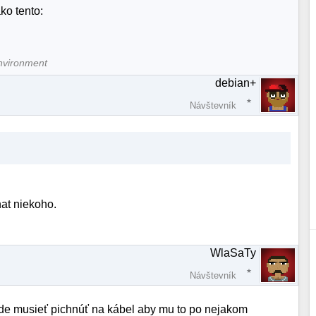
ko tento:
nvironment
debian+
Návštevník
at niekoho.
WlaSaTy
Návštevník
ude musieť pichnúť na kábel aby mu to po nejakom