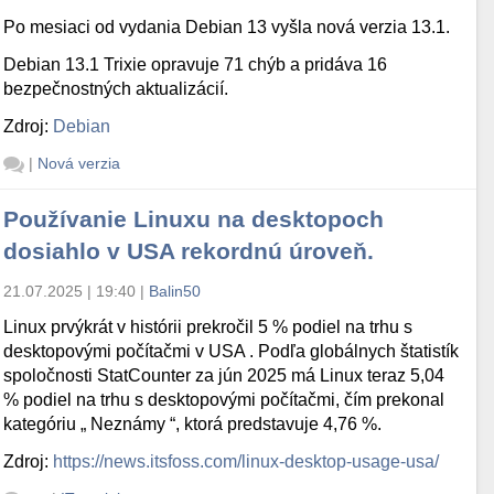
Po mesiaci od vydania Debian 13 vyšla nová verzia 13.1.
Debian 13.1 Trixie opravuje 71 chýb a pridáva 16
bezpečnostných aktualizácií.
Zdroj:
Debian
|
Nová verzia
Používanie Linuxu na desktopoch
dosiahlo v USA rekordnú úroveň.
21.07.2025 | 19:40
|
Balin50
Linux prvýkrát v histórii prekročil 5 % podiel na trhu s
desktopovými počítačmi v USA . Podľa globálnych štatistík
spoločnosti StatCounter za jún 2025 má Linux teraz 5,04
% podiel na trhu s desktopovými počítačmi, čím prekonal
kategóriu „ Neznámy “, ktorá predstavuje 4,76 %.
Zdroj:
https://news.itsfoss.com/linux-desktop-usage-usa/