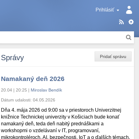
Prihlásiť
Správy
Pridať správu
Namakaný deň 2026
20.04 | 20:25
|
Miroslav Bendík
Dátum udalosti:
04.05.2026
Dňa 4. mája 2026 od 9:00 sa v priestoroch Univerzitnej
knižnice Technickej univerzity v Košiciach bude konať
namakaný deň, teda deň nabitý prednáškami a
workshopmi o vzdelávaní v IT, programovaní,
mikrokontroléroch, AI, bezpečnosti, IoT a o ďalších témach.