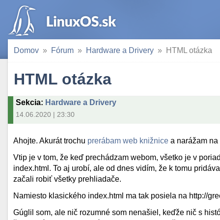
Domov
Fórum
Hardware a Drivery
HTML otázka
HTML otázka
Sekcia
:
Hardware a Drivery
14.06.2020 | 23:30
Ahojte. Akurát trochu
prerábam web knižnice
a narážam na z
Vtip je v tom, že keď prechádzam webom, všetko je v poria
index.html. To aj urobí, ale od dnes vidím, že k tomu prid
začali robiť všetky prehliadače.
Namiesto klasického index.html ma tak posiela na http://gre
Gúglil som, ale nič rozumné som nenašiel, keďže nič s his