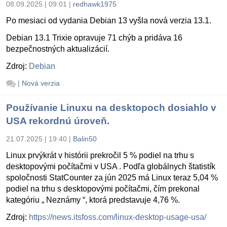
08.09.2025 | 09:01
|
redhawk1975
Po mesiaci od vydania Debian 13 vyšla nová verzia 13.1.
Debian 13.1 Trixie opravuje 71 chýb a pridáva 16
bezpečnostných aktualizácií.
Zdroj:
Debian
|
Nová verzia
Používanie Linuxu na desktopoch dosiahlo v
USA rekordnú úroveň.
21.07.2025 | 19:40
|
Balin50
Linux prvýkrát v histórii prekročil 5 % podiel na trhu s
desktopovými počítačmi v USA . Podľa globálnych štatistík
spoločnosti StatCounter za jún 2025 má Linux teraz 5,04 %
podiel na trhu s desktopovými počítačmi, čím prekonal
kategóriu „ Neznámy “, ktorá predstavuje 4,76 %.
Zdroj:
https://news.itsfoss.com/linux-desktop-usage-usa/