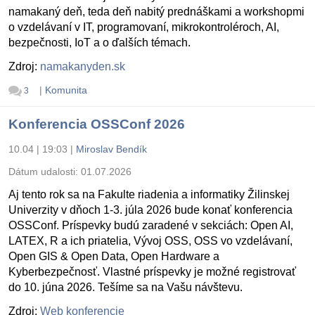
namakaný deň, teda deň nabitý prednáškami a workshopmi
o vzdelávaní v IT, programovaní, mikrokontroléroch, AI,
bezpečnosti, IoT a o ďalších témach.
Zdroj:
namakanyden.sk
|
Komunita
3
Konferencia OSSConf 2026
10.04 | 19:03
|
Miroslav Bendík
Dátum udalosti:
01.07.2026
Aj tento rok sa na Fakulte riadenia a informatiky Žilinskej
Univerzity v dňoch 1-3. júla 2026 bude konať konferencia
OSSConf. Príspevky budú zaradené v sekciách: Open AI,
LATEX, R a ich priatelia, Vývoj OSS, OSS vo vzdelávaní,
Open GIS & Open Data, Open Hardware a
Kyberbezpečnosť. Vlastné príspevky je možné registrovať
do 10. júna 2026. Tešíme sa na Vašu návštevu.
Zdroj:
Web konferencie