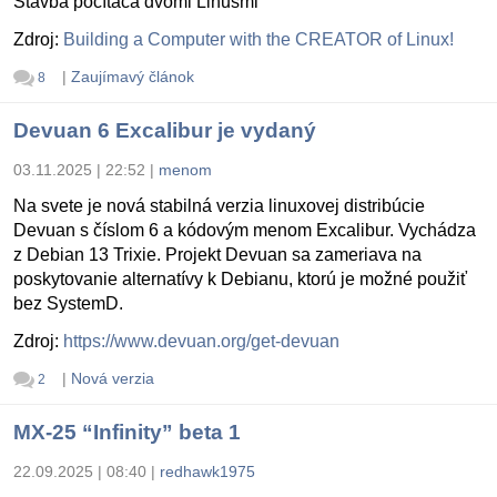
Stavba počítača dvomi Linusmi
Zdroj:
Building a Computer with the CREATOR of Linux!
|
Zaujímavý článok
8
Devuan 6 Excalibur je vydaný
03.11.2025 | 22:52
|
menom
Na svete je nová stabilná verzia linuxovej distribúcie
Devuan s číslom 6 a kódovým menom Excalibur. Vychádza
z Debian 13 Trixie. Projekt Devuan sa zameriava na
poskytovanie alternatívy k Debianu, ktorú je možné použiť
bez SystemD.
Zdroj:
https://www.devuan.org/get-devuan
|
Nová verzia
2
MX-25 “Infinity” beta 1
22.09.2025 | 08:40
|
redhawk1975