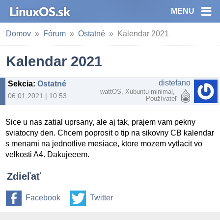
MENU
Domov
Fórum
Ostatné
Kalendar 2021
Kalendar 2021
distefano
Sekcia
:
Ostatné
wattOS, Xubuntu minimal,
06.01.2021 | 10:53
Používateľ
Sice u nas zatial uprsany, ale aj tak, prajem vam pekny
sviatocny den. Chcem poprosit o tip na sikovny CB kalendar
s menami na jednotlive mesiace, ktore mozem vytlacit vo
velkosti A4. Dakujeeem.
Zdieľať
Facebook
Twitter