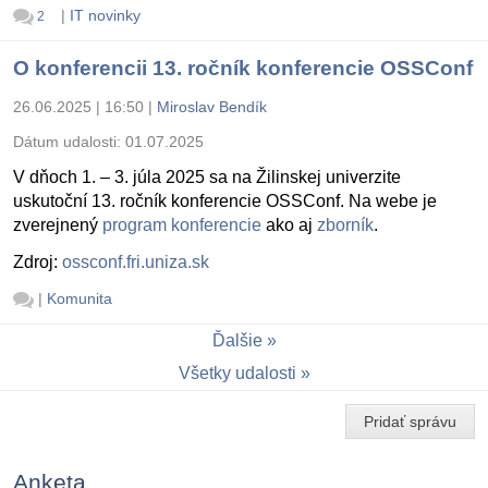
|
IT novinky
2
O konferencii 13. ročník konferencie OSSConf
26.06.2025 | 16:50
|
Miroslav Bendík
Dátum udalosti:
01.07.2025
V dňoch 1. – 3. júla 2025 sa na Žilinskej univerzite
uskutoční 13. ročník konferencie OSSConf. Na webe je
zverejnený
program konferencie
ako aj
zborník
.
Zdroj:
ossconf.fri.uniza.sk
|
Komunita
Ďalšie
Všetky udalosti
Pridať správu
Anketa