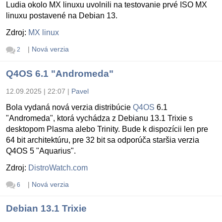
Ludia okolo MX linuxu uvolnili na testovanie prvé ISO MX
linuxu postavené na Debian 13.
Zdroj:
MX linux
|
Nová verzia
2
Q4OS 6.1 "Andromeda"
12.09.2025 | 22:07
|
Pavel
Bola vydaná nová verzia distribúcie
Q4OS
6.1
"Andromeda", ktorá vychádza z Debianu 13.1 Trixie s
desktopom Plasma alebo Trinity. Bude k dispozícii len pre
64 bit architektúru, pre 32 bit sa odporúča staršia verzia
Q4OS 5 "Aquarius".
Zdroj:
DistroWatch.com
|
Nová verzia
6
Debian 13.1 Trixie