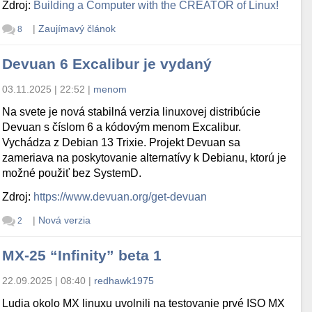
Zdroj:
Building a Computer with the CREATOR of Linux!
|
Zaujímavý článok
8
Devuan 6 Excalibur je vydaný
03.11.2025 | 22:52
|
menom
Na svete je nová stabilná verzia linuxovej distribúcie
Devuan s číslom 6 a kódovým menom Excalibur.
Vychádza z Debian 13 Trixie. Projekt Devuan sa
zameriava na poskytovanie alternatívy k Debianu, ktorú je
možné použiť bez SystemD.
Zdroj:
https://www.devuan.org/get-devuan
|
Nová verzia
2
MX-25 “Infinity” beta 1
22.09.2025 | 08:40
|
redhawk1975
Ludia okolo MX linuxu uvolnili na testovanie prvé ISO MX