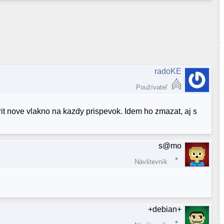
radoKE
Používateľ
rit nove vlakno na kazdy prispevok. Idem ho zmazat, aj s
s@mo
Návštevník
+debian+