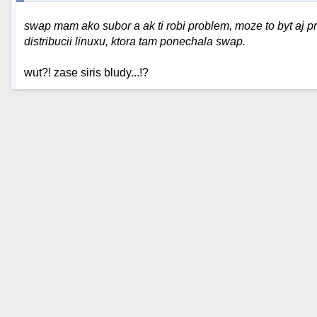
swap mam ako subor a ak ti robi problem, moze to byt aj pre
distribucii linuxu, ktora tam ponechala swap.
wut?! zase siris bludy...!?