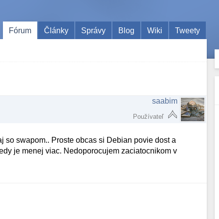
Fórum
Články
Správy
Blog
Wiki
Tweety
saabim
Používateľ
aj so swapom.. Proste obcas si Debian povie dost a
ekedy je menej viac. Nedoporocujem zaciatocnikom v