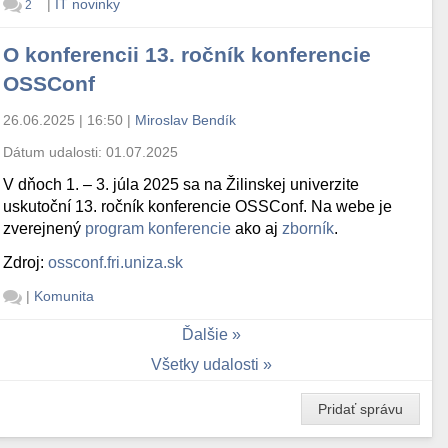
|
IT novinky
2
O konferencii 13. ročník konferencie
OSSConf
26.06.2025 | 16:50
|
Miroslav Bendík
Dátum udalosti:
01.07.2025
V dňoch 1. – 3. júla 2025 sa na Žilinskej univerzite
uskutoční 13. ročník konferencie OSSConf. Na webe je
zverejnený
program konferencie
ako aj
zborník
.
Zdroj:
ossconf.fri.uniza.sk
|
Komunita
Ďalšie
Všetky udalosti
Pridať správu