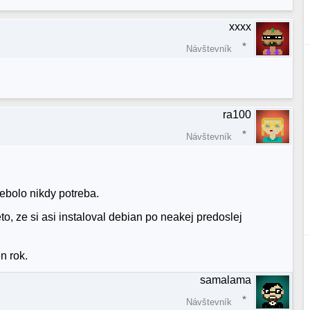
xxxx
Návštevník
ra100
Návštevník
nebolo nikdy potreba.
o, ze si asi instaloval debian po neakej predoslej
n rok.
samalama
Návštevník