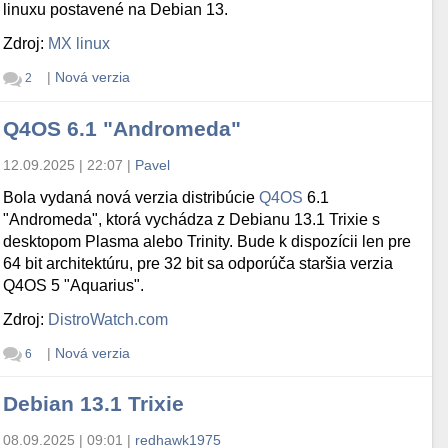
linuxu postavené na Debian 13.
Zdroj:
MX linux
|
Nová verzia
2
Q4OS 6.1 "Andromeda"
12.09.2025 | 22:07
|
Pavel
Bola vydaná nová verzia distribúcie
Q4OS
6.1
"Andromeda", ktorá vychádza z Debianu 13.1 Trixie s
desktopom Plasma alebo Trinity. Bude k dispozícii len pre
64 bit architektúru, pre 32 bit sa odporúča staršia verzia
Q4OS 5 "Aquarius".
Zdroj:
DistroWatch.com
|
Nová verzia
6
Debian 13.1 Trixie
08.09.2025 | 09:01
|
redhawk1975