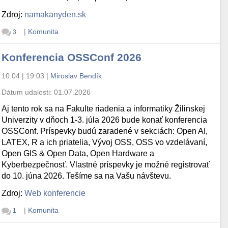
Zdroj:
namakanyden.sk
|
Komunita
3
Konferencia OSSConf 2026
10.04 | 19:03
|
Miroslav Bendík
Dátum udalosti:
01.07.2026
Aj tento rok sa na Fakulte riadenia a informatiky Žilinskej
Univerzity v dňoch 1-3. júla 2026 bude konať konferencia
OSSConf. Príspevky budú zaradené v sekciách: Open AI,
LATEX, R a ich priatelia, Vývoj OSS, OSS vo vzdelávaní,
Open GIS & Open Data, Open Hardware a
Kyberbezpečnosť. Vlastné príspevky je možné registrovať
do 10. júna 2026. Tešíme sa na Vašu návštevu.
Zdroj:
Web konferencie
|
Komunita
1