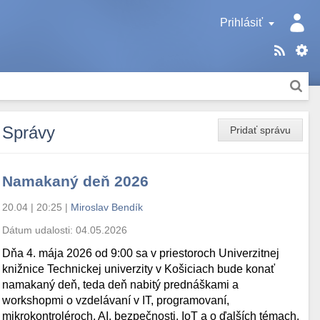
Prihlásiť
Správy
Pridať správu
Namakaný deň 2026
20.04 | 20:25
|
Miroslav Bendík
Dátum udalosti:
04.05.2026
Dňa 4. mája 2026 od 9:00 sa v priestoroch Univerzitnej
knižnice Technickej univerzity v Košiciach bude konať
namakaný deň, teda deň nabitý prednáškami a
workshopmi o vzdelávaní v IT, programovaní,
mikrokontroléroch, AI, bezpečnosti, IoT a o ďalších témach.