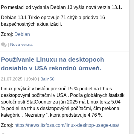
Po mesiaci od vydania Debian 13 vyšla nová verzia 13.1.
Debian 13.1 Trixie opravuje 71 chýb a pridáva 16
bezpečnostných aktualizácií.
Zdroj:
Debian
|
Nová verzia
Používanie Linuxu na desktopoch
dosiahlo v USA rekordnú úroveň.
21.07.2025 | 19:40
|
Balin50
Linux prvýkrát v histórii prekročil 5 % podiel na trhu s
desktopovými počítačmi v USA . Podľa globálnych štatistík
spoločnosti StatCounter za jún 2025 má Linux teraz 5,04
% podiel na trhu s desktopovými počítačmi, čím prekonal
kategóriu „ Neznámy “, ktorá predstavuje 4,76 %.
Zdroj:
https://news.itsfoss.com/linux-desktop-usage-usa/