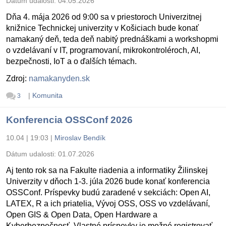
Dátum udalosti:
04.05.2026
Dňa 4. mája 2026 od 9:00 sa v priestoroch Univerzitnej
knižnice Technickej univerzity v Košiciach bude konať
namakaný deň, teda deň nabitý prednáškami a workshopmi
o vzdelávaní v IT, programovaní, mikrokontroléroch, AI,
bezpečnosti, IoT a o ďalších témach.
Zdroj:
namakanyden.sk
|
Komunita
3
Konferencia OSSConf 2026
10.04 | 19:03
|
Miroslav Bendík
Dátum udalosti:
01.07.2026
Aj tento rok sa na Fakulte riadenia a informatiky Žilinskej
Univerzity v dňoch 1-3. júla 2026 bude konať konferencia
OSSConf. Príspevky budú zaradené v sekciách: Open AI,
LATEX, R a ich priatelia, Vývoj OSS, OSS vo vzdelávaní,
Open GIS & Open Data, Open Hardware a
Kyberbezpečnosť. Vlastné príspevky je možné registrovať