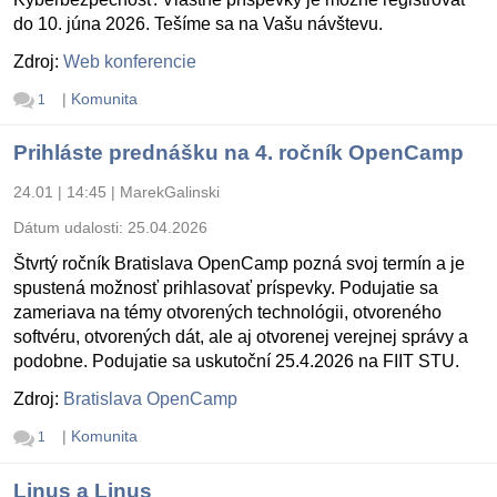
do 10. júna 2026. Tešíme sa na Vašu návštevu.
Zdroj:
Web konferencie
|
Komunita
1
Prihláste prednášku na 4. ročník OpenCamp
24.01 | 14:45
|
MarekGalinski
Dátum udalosti:
25.04.2026
Štvrtý ročník Bratislava OpenCamp pozná svoj termín a je
spustená možnosť prihlasovať príspevky. Podujatie sa
zameriava na témy otvorených technológii, otvoreného
softvéru, otvorených dát, ale aj otvorenej verejnej správy a
podobne. Podujatie sa uskutoční 25.4.2026 na FIIT STU.
Zdroj:
Bratislava OpenCamp
|
Komunita
1
Linus a Linus