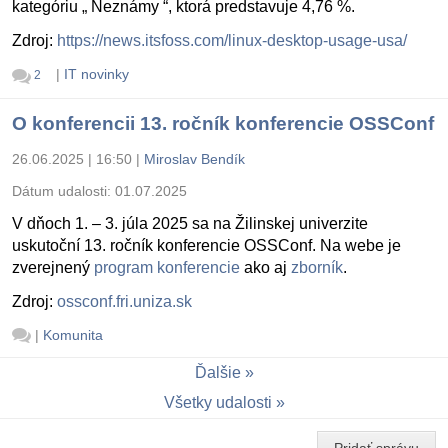
kategóriu „ Neznámy “, ktorá predstavuje 4,76 %.
Zdroj:
https://news.itsfoss.com/linux-desktop-usage-usa/
|
IT novinky
2
O konferencii 13. ročník konferencie OSSConf
26.06.2025 | 16:50
|
Miroslav Bendík
Dátum udalosti:
01.07.2025
V dňoch 1. – 3. júla 2025 sa na Žilinskej univerzite
uskutoční 13. ročník konferencie OSSConf. Na webe je
zverejnený
program konferencie
ako aj
zborník
.
Zdroj:
ossconf.fri.uniza.sk
|
Komunita
Ďalšie
Všetky udalosti
Pridať správu