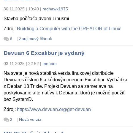
30.11.2025 | 19:40
|
redhawk1975
Stavba počítača dvomi Linusmi
Zdroj:
Building a Computer with the CREATOR of Linux!
|
Zaujímavý článok
8
Devuan 6 Excalibur je vydaný
03.11.2025 | 22:52
|
menom
Na svete je nová stabilná verzia linuxovej distribúcie
Devuan s číslom 6 a kódovým menom Excalibur. Vychádza
z Debian 13 Trixie. Projekt Devuan sa zameriava na
poskytovanie alternatívy k Debianu, ktorú je možné použiť
bez SystemD.
Zdroj:
https://www.devuan.org/get-devuan
|
Nová verzia
2