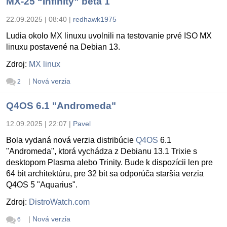
MX-25 “Infinity” beta 1
22.09.2025 | 08:40
|
redhawk1975
Ludia okolo MX linuxu uvolnili na testovanie prvé ISO MX
linuxu postavené na Debian 13.
Zdroj:
MX linux
|
Nová verzia
2
Q4OS 6.1 "Andromeda"
12.09.2025 | 22:07
|
Pavel
Bola vydaná nová verzia distribúcie
Q4OS
6.1
"Andromeda", ktorá vychádza z Debianu 13.1 Trixie s
desktopom Plasma alebo Trinity. Bude k dispozícii len pre
64 bit architektúru, pre 32 bit sa odporúča staršia verzia
Q4OS 5 "Aquarius".
Zdroj:
DistroWatch.com
|
Nová verzia
6