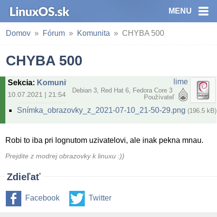
MENU
Domov
Fórum
Komunita
CHYBA 500
CHYBA 500
lime
Sekcia
:
Komunita
Debian 3, Red Hat 6, Fedora Core 3
10.07.2021 | 21:54
Používateľ
Snímka_obrazovky_z_2021-07-10_21-50-29.png
(196.5 kB)
Robi to iba pri lognutom uzivatelovi, ale inak pekna mnau.
Prejdite z modrej obrazovky k linuxu :))
Zdieľať
Facebook
Twitter