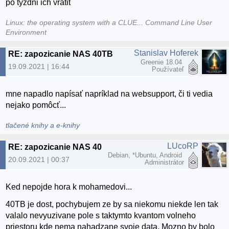
po tyzdni ich vratit
Linux: the operating system with a CLUE... Command Line User
Environment
Stanislav Hoferek
RE: zapozicanie NAS 40TB
Greenie 18.04
19.09.2021 | 16:44
Používateľ
mne napadlo napísať napríklad na websupport, či ti vedia
nejako pomôcť...
tlačené knihy a e-knihy
LUcoRP
RE: zapozicanie NAS 40TB
Debian, *Ubuntu, Android
20.09.2021 | 00:37
Administrátor
Ked nepojde hora k mohamedovi...
40TB je dost, pochybujem ze by sa niekomu niekde len tak
valalo nevyuzivane pole s taktymto kvantom volneho
priestoru kde nema nahadzane svoje data. Mozno by bolo