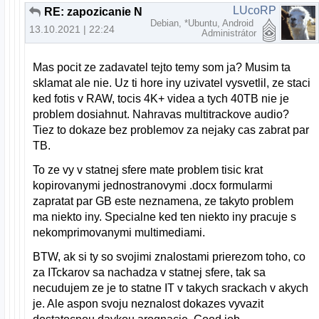
LUcoRP
RE: zapozicanie NAS 40TB
Debian, *Ubuntu, Android
13.10.2021 | 22:24
Administrátor
Mas pocit ze zadavatel tejto temy som ja? Musim ta
sklamat ale nie. Uz ti hore iny uzivatel vysvetlil, ze staci
ked fotis v RAW, tocis 4K+ videa a tych 40TB nie je
problem dosiahnut. Nahravas multitrackove audio?
Tiez to dokaze bez problemov za nejaky cas zabrat par
TB.
To ze vy v statnej sfere mate problem tisic krat
kopirovanymi jednostranovymi .docx formularmi
zapratat par GB este neznamena, ze takyto problem
ma niekto iny. Specialne ked ten niekto iny pracuje s
nekomprimovanymi multimediami.
BTW, ak si ty so svojimi znalostami prierezom toho, co
za ITckarov sa nachadza v statnej sfere, tak sa
necudujem ze je to statne IT v takych srackach v akych
je. Ale aspon svoju neznalost dokazes vyvazit