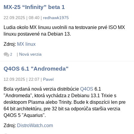
MX-25 “Infinity” beta 1
22.09.2025 | 08:40
|
redhawk1975
Ludia okolo MX linuxu uvolnili na testovanie prvé ISO MX
linuxu postavené na Debian 13.
Zdroj:
MX linux
|
Nová verzia
2
Q4OS 6.1 "Andromeda"
12.09.2025 | 22:07
|
Pavel
Bola vydaná nová verzia distribúcie
Q4OS
6.1
"Andromeda", ktorá vychádza z Debianu 13.1 Trixie s
desktopom Plasma alebo Trinity. Bude k dispozícii len pre
64 bit architektúru, pre 32 bit sa odporúča staršia verzia
Q4OS 5 "Aquarius".
Zdroj:
DistroWatch.com