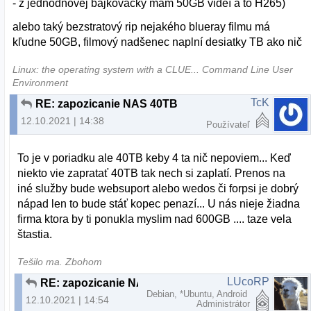
- z jednodňovej bajkovačky mám 50GB videí a to H265)
alebo taký bezstratový rip nejakého blueray filmu má
kľudne 50GB, filmový nadšenec naplní desiatky TB ako nič
Linux: the operating system with a CLUE... Command Line User
Environment
TcK
RE: zapozicanie NAS 40TB
12.10.2021 | 14:38
Používateľ
To je v poriadku ale 40TB keby 4 ta nič nepoviem... Keď
niekto vie zapratať 40TB tak nech si zaplatí. Prenos na
iné služby bude websuport alebo wedos či forpsi je dobrý
nápad len to bude stáť kopec penazí... U nás nieje žiadna
firma ktora by ti ponukla myslim nad 600GB .... taze vela
štastia.
Tešilo ma. Zbohom
LUcoRP
RE: zapozicanie NAS 40TB
Debian, *Ubuntu, Android
12.10.2021 | 14:54
Administrátor