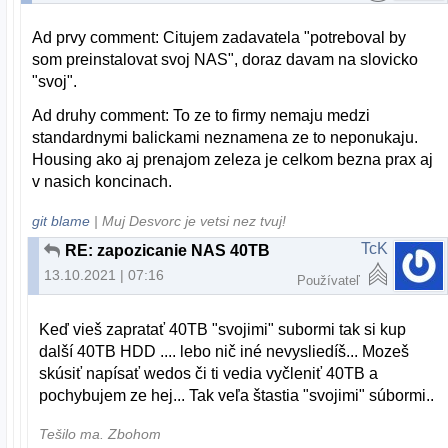
Ad prvy comment: Citujem zadavatela "
potreboval by
som preinstalovat svoj NAS", doraz davam na slovicko
"svoj".
Ad druhy comment: To ze to firmy nemaju medzi
standardnymi balickami neznamena ze to neponukaju.
Housing ako aj prenajom zeleza je celkom bezna prax aj
v nasich koncinach.
git blame
| Muj Desvorc je vetsi nez tvuj!
TcK
RE: zapozicanie NAS 40TB
13.10.2021 | 07:16
Používateľ
Keď vieš zapratať 40TB "svojimi" subormi tak si kup
další 40TB HDD .... lebo nič iné nevysliedíš... Mozeš
skúsiť napísať wedos či ti vedia vyčleniť 40TB a
pochybujem ze hej... Tak veľa štastia "svojimi" súbormi..
Tešilo ma. Zbohom