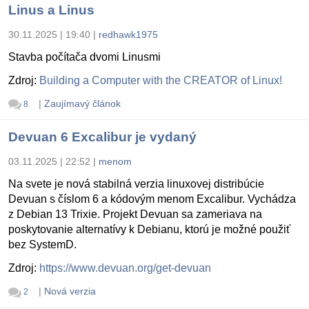
Linus a Linus
30.11.2025 | 19:40
|
redhawk1975
Stavba počítača dvomi Linusmi
Zdroj:
Building a Computer with the CREATOR of Linux!
|
Zaujímavý článok
8
Devuan 6 Excalibur je vydaný
03.11.2025 | 22:52
|
menom
Na svete je nová stabilná verzia linuxovej distribúcie
Devuan s číslom 6 a kódovým menom Excalibur. Vychádza
z Debian 13 Trixie. Projekt Devuan sa zameriava na
poskytovanie alternatívy k Debianu, ktorú je možné použiť
bez SystemD.
Zdroj:
https://www.devuan.org/get-devuan
|
Nová verzia
2