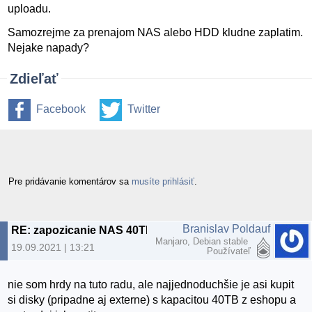
uploadu.
Samozrejme za prenajom NAS alebo HDD kludne zaplatim.
Nejake napady?
Zdieľať
Facebook
Twitter
Pre pridávanie komentárov sa
musíte prihlásiť
.
Branislav Poldauf
RE: zapozicanie NAS 40TB
Manjaro, Debian stable
19.09.2021 | 13:21
Používateľ
nie som hrdy na tuto radu, ale najjednoduchšie je asi kupit
si disky (pripadne aj externe) s kapacitou 40TB z eshopu a