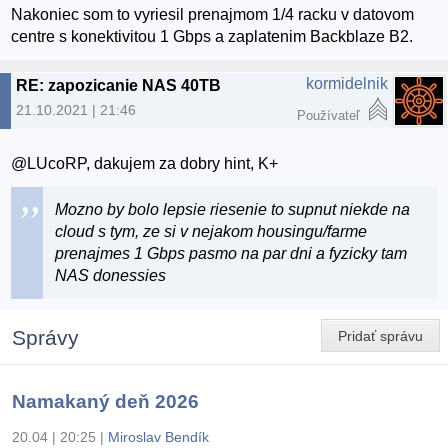
Nakoniec som to vyriesil prenajmom 1/4 racku v datovom
centre s konektivitou 1 Gbps a zaplatenim Backblaze B2.
kormidelnik
RE: zapozicanie NAS 40TB
21.10.2021 | 21:46
Používateľ
@LUcoRP, dakujem za dobry hint, K+
Mozno by bolo lepsie riesenie to supnut niekde na
cloud s tym, ze si v nejakom housingu/farme
prenajmes 1 Gbps pasmo na par dni a fyzicky tam
NAS donessies
Správy
Pridať správu
Namakaný deň 2026
20.04 | 20:25
|
Miroslav Bendík