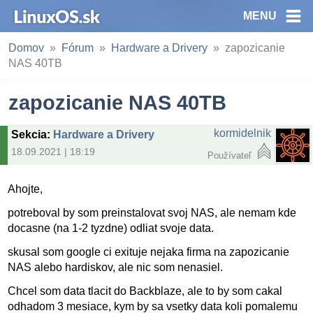
MENU
Domov
Fórum
Hardware a Drivery
zapozicanie
NAS 40TB
zapozicanie NAS 40TB
kormidelnik
Sekcia
:
Hardware a Drivery
18.09.2021 | 18:19
Používateľ
Ahojte,
potreboval by som preinstalovat svoj NAS, ale nemam kde
docasne (na 1-2 tyzdne) odliat svoje data.
skusal som google ci exituje nejaka firma na zapozicanie
NAS alebo hardiskov, ale nic som nenasiel.
Chcel som data tlacit do Backblaze, ale to by som cakal
odhadom 3 mesiace, kym by sa vsetky data koli pomalemu