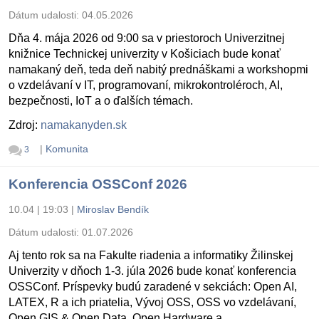
Dátum udalosti:
04.05.2026
Dňa 4. mája 2026 od 9:00 sa v priestoroch Univerzitnej
knižnice Technickej univerzity v Košiciach bude konať
namakaný deň, teda deň nabitý prednáškami a workshopmi
o vzdelávaní v IT, programovaní, mikrokontroléroch, AI,
bezpečnosti, IoT a o ďalších témach.
Zdroj:
namakanyden.sk
|
Komunita
3
Konferencia OSSConf 2026
10.04 | 19:03
|
Miroslav Bendík
Dátum udalosti:
01.07.2026
Aj tento rok sa na Fakulte riadenia a informatiky Žilinskej
Univerzity v dňoch 1-3. júla 2026 bude konať konferencia
OSSConf. Príspevky budú zaradené v sekciách: Open AI,
LATEX, R a ich priatelia, Vývoj OSS, OSS vo vzdelávaní,
Open GIS & Open Data, Open Hardware a