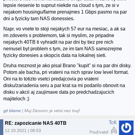
lepsie riesenie to supnut niekde na cloud s tym, ze si v
nejakom housingu/farme prenajmes
1 Gbps
pasmo na par
dni a fyzicky tam NAS donessies.
Napr. vo vnete to stoji nejakych 57 eur na mesiac, a ak sa
im zdoveris s problemom, tak si myslim, ze pripadne
nejakych 40TB ti vyhradit na par dni by tiez pre nich
nemusel byt problem s tym, ze im tam NAS samozrejme
fyzicky donesies a skopcis data na lokalnej sieti.
Druha moznost je ako pisal Brano "kupit" si na par dni disky.
Potom ale bacha, pri vrateni na nich sprav low level format.
Oni na to totizto vsetci predajcovia po vrateni
disku/zariadenia seru a par krat sa mi podarilo obnovit na
disku v akcii aj zaujimave data po predchadzajucich
majiteloch ;)
git blame
| Muj Desvorc je vetsi nez tvuj!
TcK
RE: zapozicanie NAS 40TB
12.10.2021 | 08:53
Používateľ