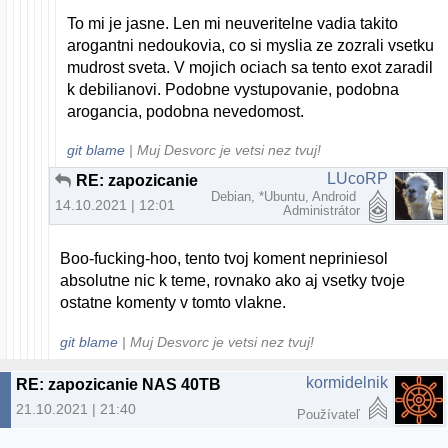
To mi je jasne. Len mi neuveritelne vadia takito
arogantni nedoukovia, co si myslia ze zozrali vsetku
mudrost sveta. V mojich ociach sa tento exot zaradil
k debilianovi. Podobne vystupovanie, podobna
arogancia, podobna nevedomost.
git blame
| Muj Desvorc je vetsi nez tvuj!
LUcoRP
RE: zapozicanie NAS 40TB
Debian, *Ubuntu, Android
14.10.2021 | 12:01
Administrátor
Boo-fucking-hoo, tento tvoj koment nepriniesol
absolutne nic k teme, rovnako ako aj vsetky tvoje
ostatne komenty v tomto vlakne.
git blame
| Muj Desvorc je vetsi nez tvuj!
kormidelnik
RE: zapozicanie NAS 40TB
21.10.2021 | 21:40
Používateľ