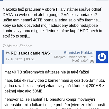
Nakolko tiež pracujem v obore IT a v štátnej správe odliať
DATA na websuport alebo google? Všetko v poriadku?
určite tam nemaš 40TB porna a jedna sa o ničo firemné...
keby sa toto dozvedel môj nadriadený alebo nedajboze
kontrola vytrhnú mi gule. Jednoznačne kupiť HDD nech to
stojí čo to stojí...
Tešilo ma. Zbohom
Branislav Poldauf
RE: zapozicanie NAS 40TB
Manjaro, Debian stable
12.10.2021 | 09:51
Používateľ
mat 40 TB súkromných dát zase nie je také ťažké
napr. také 4k raw videá z kamier majú aj cez 10GB/minútu,
jedna raw fotka z lepšej zrkadlovky má kľudne aj 200MB z
bežnej viac ako 50MB,
nehovoriac, že zaplniť TB priestoru komprimovanými
videosúbormi a fotkami nie je problém (viem zo skúsenosti