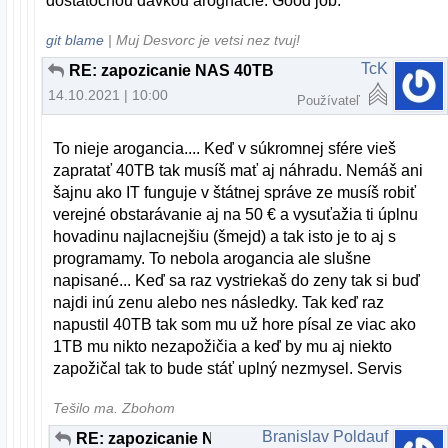
dostatocnou davkou arognacie. Good job.
git blame
| Muj Desvorc je vetsi nez tvuj!
TcK
RE: zapozicanie NAS 40TB
14.10.2021 | 10:00
Používateľ
To nieje arogancia.... Keď v súkromnej sfére vieš
zapratať 40TB tak musíš mať aj náhradu. Nemáš ani
šajnu ako IT funguje v štátnej správe ze musíš robiť
verejné obstarávanie aj na 50 € a vysuťažia ti úplnu
hovadinu najlacnejšiu (šmejd) a tak isto je to aj s
programamy. To nebola arogancia ale slušne
napisané... Keď sa raz vystriekaš do zeny tak si buď
najdi inú zenu alebo nes následky. Tak keď raz
napustil 40TB tak som mu už hore písal ze viac ako
1TB mu nikto nezapožičia a keď by mu aj niekto
zapožičal tak to bude stáť uplný nezmysel. Servis
Tešilo ma. Zbohom
Branislav Poldauf
RE: zapozicanie NAS 40TB