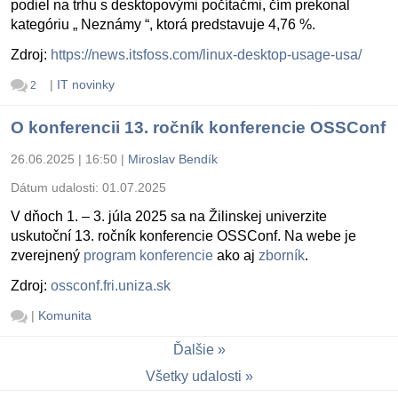
podiel na trhu s desktopovými počítačmi, čím prekonal
kategóriu „ Neznámy “, ktorá predstavuje 4,76 %.
Zdroj:
https://news.itsfoss.com/linux-desktop-usage-usa/
|
IT novinky
2
O konferencii 13. ročník konferencie OSSConf
26.06.2025 | 16:50
|
Miroslav Bendík
Dátum udalosti:
01.07.2025
V dňoch 1. – 3. júla 2025 sa na Žilinskej univerzite
uskutoční 13. ročník konferencie OSSConf. Na webe je
zverejnený
program konferencie
ako aj
zborník
.
Zdroj:
ossconf.fri.uniza.sk
|
Komunita
Ďalšie
Všetky udalosti