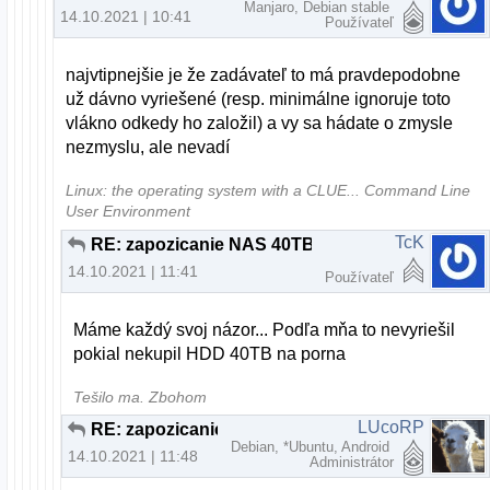
Manjaro, Debian stable
14.10.2021 | 10:41
Používateľ
najvtipnejšie je že zadávateľ to má pravdepodobne
už dávno vyriešené (resp. minimálne ignoruje toto
vlákno odkedy ho založil) a vy sa hádate o zmysle
nezmyslu, ale nevadí
Linux: the operating system with a CLUE... Command Line
User Environment
TcK
RE: zapozicanie NAS 40TB
14.10.2021 | 11:41
Používateľ
Máme každý svoj názor... Podľa mňa to nevyriešil
pokial nekupil HDD 40TB na porna
Tešilo ma. Zbohom
LUcoRP
RE: zapozicanie NAS 40TB
Debian, *Ubuntu, Android
14.10.2021 | 11:48
Administrátor