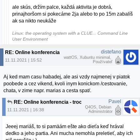
ale skús, držím palce, každá aktivita je dobrá,
prinajhoršom si pokecáme 2ja alebo to po 15m zabalíš
ak sa nikto neukáže
Linux: the operating system with a CLUE... Command Line
User Environment
distefano
RE: Online konferencia - trochu inak
wattOS, Xubuntu minimal,
11.11.2021 | 15:52
Používateľ
Aj ked mam casu habadej, ale asi vzdy najmenej v piatok
poobede a cez vikend, kvoli inym konickom /cestovanie,
chata, v zime napr. marias a cesta spat/.
Pavel
RE: Online konferencia - trochu inak
Q4OS, Debian
11.11.2021 | 16:38
Administrátor
Jeeej mariáš, to si pamäám ešte ako dieťa keď hrával
dedko a jeho partia. Ani mucha nemohla preletieť, aby ich