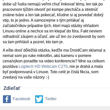
dobe už ľudia nemajú veľmi chuť linkovať témy, len tak po
pracovnom týždni otvoriť pri kompe plecháča a stretnúť
známe tváre a len tak pokecať, kľudne si aj povedať dobrý
vtip, to je jedno. A samozrejme s tým prilákať aj
začiatočníkov prípadne tých, ktorí majú otázky ohľadom
Linuxu online a nechce sa im klepať do fóra. Fakt neviem
odhadnúť záujem a účasť, ale už len zo zvedavosti by som
sa tam prihlásil a pozrel, kto tam je.
A ešte dosť dôležitá otázka, keďže ma DroidCam sklamal a
nemal som po ruke mikrofón, akú kameru v pomere
cena/výkon poradíte na video konferencie? Mne sa celkom
pozdáva
Logitech HD Webcam C270
, nie je drahá a mala
byť podporovaná v Linuxe. Toto celé je čistá fikcia, som
zvedavý na vaše názory :-)
Zdieľať
Facebook
Twitter