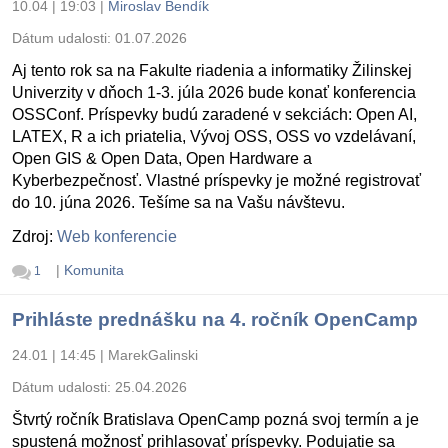
10.04 | 19:03
|
Miroslav Bendík
Dátum udalosti:
01.07.2026
Aj tento rok sa na Fakulte riadenia a informatiky Žilinskej
Univerzity v dňoch 1-3. júla 2026 bude konať konferencia
OSSConf. Príspevky budú zaradené v sekciách: Open AI,
LATEX, R a ich priatelia, Vývoj OSS, OSS vo vzdelávaní,
Open GIS & Open Data, Open Hardware a
Kyberbezpečnosť. Vlastné príspevky je možné registrovať
do 10. júna 2026. Tešíme sa na Vašu návštevu.
Zdroj:
Web konferencie
|
Komunita
1
Prihláste prednášku na 4. ročník OpenCamp
24.01 | 14:45
|
MarekGalinski
Dátum udalosti:
25.04.2026
Štvrtý ročník Bratislava OpenCamp pozná svoj termín a je
spustená možnosť prihlasovať príspevky. Podujatie sa