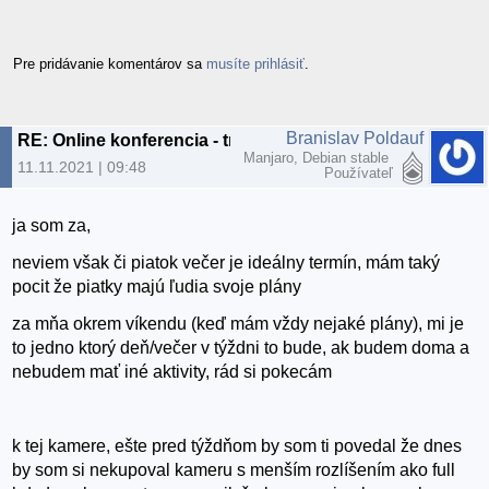
Pre pridávanie komentárov sa
musíte prihlásiť
.
Branislav Poldauf
RE: Online konferencia - trochu inak
Manjaro, Debian stable
11.11.2021 | 09:48
Používateľ
ja som za,
neviem však či piatok večer je ideálny termín, mám taký
pocit že piatky majú ľudia svoje plány
za mňa okrem víkendu (keď mám vždy nejaké plány), mi je
to jedno ktorý deň/večer v týždni to bude, ak budem doma a
nebudem mať iné aktivity, rád si pokecám
k tej kamere, ešte pred týždňom by som ti povedal že dnes
by som si nekupoval kameru s menším rozlíšením ako full