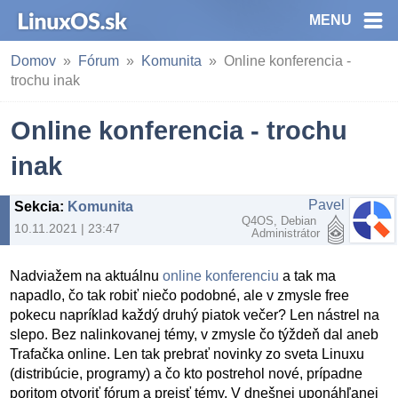
MENU
Domov
Fórum
Komunita
Online konferencia -
trochu inak
Online konferencia - trochu
inak
Pavel
Sekcia
:
Komunita
Q4OS, Debian
10.11.2021 | 23:47
Administrátor
Nadviažem na aktuálnu
online konferenciu
a tak ma
napadlo, čo tak robiť niečo podobné, ale v zmysle free
pokecu napríklad každý druhý piatok večer? Len nástrel na
slepo. Bez nalinkovanej témy, v zmysle čo týždeň dal aneb
Trafačka online. Len tak prebrať novinky zo sveta Linuxu
(distribúcie, programy) a čo kto postrehol nové, prípadne
poritom otvoriť fórum a prejsť témy. V dnešnej uponáhľanej