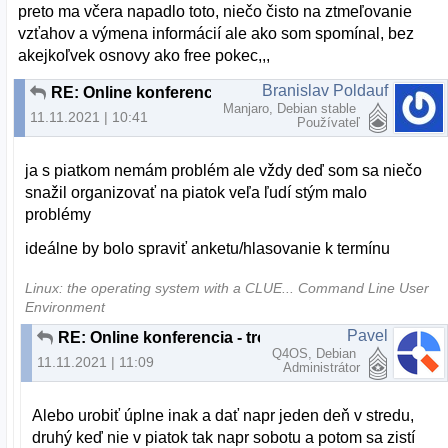
preto ma včera napadlo toto, niečo čisto na ztmeľovanie
vzťahov a výmena informácií ale ako som spomínal, bez
akejkoľvek osnovy ako free pokec,,,
Branislav Poldauf
RE: Online konferencia - trochu inak
Manjaro, Debian stable
11.11.2021 | 10:41
Používateľ
ja s piatkom nemám problém ale vždy deď som sa niečo
snažil organizovať na piatok veľa ľudí stým malo
problémy
ideálne by bolo spraviť anketu/hlasovanie k termínu
Linux: the operating system with a CLUE... Command Line User
Environment
Pavel
RE: Online konferencia - trochu inak
Q4OS, Debian
11.11.2021 | 11:09
Administrátor
Alebo urobiť úplne inak a dať napr jeden deň v stredu,
druhý keď nie v piatok tak napr sobotu a potom sa zistí