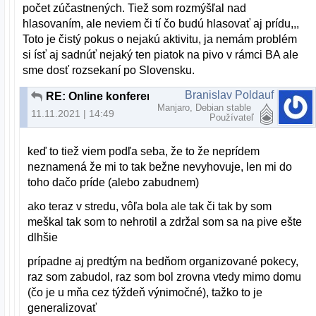
počet zúčastnených. Tiež som rozmýšľal nad
hlasovaním, ale neviem či tí čo budú hlasovať aj prídu,,,
Toto je čistý pokus o nejakú aktivitu, ja nemám problém
si ísť aj sadnúť nejaký ten piatok na pivo v rámci BA ale
sme dosť rozsekaní po Slovensku.
Branislav Poldauf
RE: Online konferencia - trochu inak
Manjaro, Debian stable
11.11.2021 | 14:49
Používateľ
keď to tiež viem podľa seba, že to že neprídem
neznamená že mi to tak bežne nevyhovuje, len mi do
toho dačo príde (alebo zabudnem)
ako teraz v stredu, vôľa bola ale tak či tak by som
meškal tak som to nehrotil a zdržal som sa na pive ešte
dlhšie
prípadne aj predtým na bedňom organizované pokecy,
raz som zabudol, raz som bol zrovna vtedy mimo domu
(čo je u mňa cez týždeň výnimočné), tažko to je
generalizovať