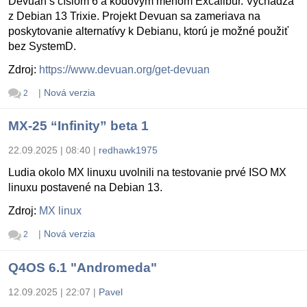
Devuan s číslom 6 a kódovým menom Excalibur. Vychádza
z Debian 13 Trixie. Projekt Devuan sa zameriava na
poskytovanie alternatívy k Debianu, ktorú je možné použiť
bez SystemD.
Zdroj:
https://www.devuan.org/get-devuan
|
Nová verzia
2
MX-25 “Infinity” beta 1
22.09.2025 | 08:40
|
redhawk1975
Ludia okolo MX linuxu uvolnili na testovanie prvé ISO MX
linuxu postavené na Debian 13.
Zdroj:
MX linux
|
Nová verzia
2
Q4OS 6.1 "Andromeda"
12.09.2025 | 22:07
|
Pavel