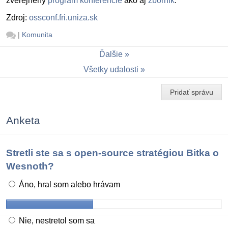
zverejnený
program konferencie
ako aj
zborník
.
Zdroj:
ossconf.fri.uniza.sk
|
Komunita
Ďalšie
Všetky udalosti
Pridať správu
Anketa
Stretli ste sa s open-source stratégiou Bitka o
Wesnoth?
Áno, hral som alebo hrávam
Nie, nestretol som sa