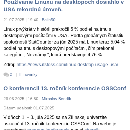
Používanie Linuxu na desktopoch dosiahlo v
USA rekordnú úroveň.
21.07.2025 | 19:40
|
Balin50
Linux prvýkrát v histórii prekročil 5 % podiel na trhu s
desktopovými počítačmi v USA . Podľa globálnych štatistík
spoločnosti StatCounter za jún 2025 má Linux teraz 5,04 %
podiel na trhu s desktopovými počítačmi, čím prekonal
kategóriu „ Neznámy “, ktorá predstavuje 4,76 %.
Zdroj:
https://news.itsfoss.com/linux-desktop-usage-usa/
|
IT novinky
2
O konferencii 13. ročník konferencie OSSConf
26.06.2025 | 16:50
|
Miroslav Bendík
Dátum udalosti:
01.07.2025
V dňoch 1. – 3. júla 2025 sa na Žilinskej univerzite
uskutoční 13. ročník konferencie OSSConf. Na webe je