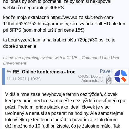
hd, dnes by som to pozmenil, že by som si nekupoval
webku čo negarantuje 30FPS
kedže moja extralacná https://www.alza.sk/c-tech-cam-
11fhd-d6252752.htm#parametry, síce zvláda Full HD ale len
pri 5FPS (som mohol tušiť pri cene 15€)
ta Logi vyzerá fajn, a na krabici píšu 720p@30fps, čo je
dobré znamenie
Linux: the operating system with a CLUE... Command Line User
Environment
Pavel
RE: Online konferencia - trochu inak
Q4OS, Debian
11.11.2021 | 10:39
Administrátor
Vidíš a mne zase nevyhovuje termín cez týždeň, človek
keď je v práci nechce sa mu ešte cez týždeň riešiť niečo po
práci. Preto mi príde piatok ako ideál, človek je viac
uvoľnený a nemusí sa pozerať na hodiny. Ale samozrejme
toto všetko je len teória, nerád to hovorím ale toto fórum
drží možno do 10 ľudí pri živote, čo je žalostne málo. Tak