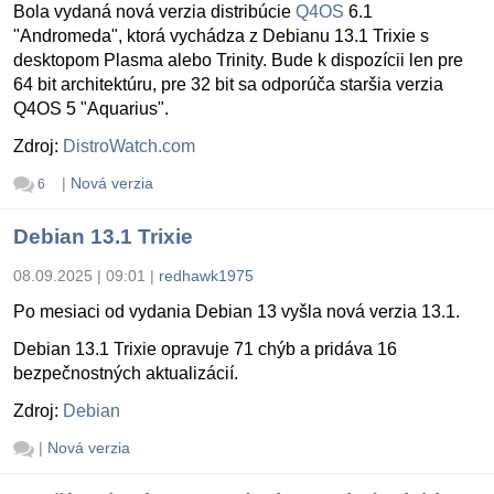
Bola vydaná nová verzia distribúcie
Q4OS
6.1
"Andromeda", ktorá vychádza z Debianu 13.1 Trixie s
desktopom Plasma alebo Trinity. Bude k dispozícii len pre
64 bit architektúru, pre 32 bit sa odporúča staršia verzia
Q4OS 5 "Aquarius".
Zdroj:
DistroWatch.com
|
Nová verzia
6
Debian 13.1 Trixie
08.09.2025 | 09:01
|
redhawk1975
Po mesiaci od vydania Debian 13 vyšla nová verzia 13.1.
Debian 13.1 Trixie opravuje 71 chýb a pridáva 16
bezpečnostných aktualizácií.
Zdroj:
Debian
|
Nová verzia