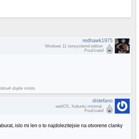
redhawk1975
Windows 11 nonsystemd edition
Používateľ
bitově dojde místo.
distefano
wattOS, Xubuntu minimal,
Používateľ
aburat, islo mi len o to najdolezitejsie na otvorene clanky