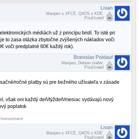
Livan
Manjaro s XFCE, Q4OS s KDE
Používateľ
ektronických médiách už z princípu bridí. To isté pri
ru je to zasa otázka zbytočne zvýšených nákladov voči
€ voči predplatné 60€ každý rok).
Branislav Poldauf
Manjaro, Debian stable
Používateľ
sačné/ročné platby sú pre bežného užívateľa v zásade
el, však oni každý deň/týždeň/mesiac vydávajú nový
ový poplatok
Environment
Livan
Manjaro s XFCE, Q4OS s KDE
Používateľ