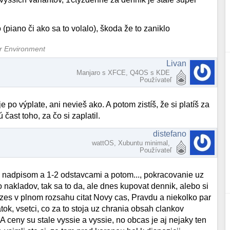
piano či ako sa to volalo), škoda že to zaniklo
er Environment
Livan
Manjaro s XFCE, Q4OS s KDE
Používateľ
e po výplate, ani nevieš ako. A potom zistíš, že si platíš za
 čast toho, za čo si zaplatil.
distefano
wattOS, Xubuntu minimal,
Používateľ
m nadpisom a 1-2 odstavcami a potom..., pokracovanie uz
o nakladov, tak sa to da, ale dnes kupovat dennik, alebo si
zes v plnom rozsahu citat Novy cas, Pravdu a niekolko par
tok, vsetci, co za to stoja uz chrania obsah clankov
 ceny su stale vyssie a vyssie, no obcas je aj nejaky ten