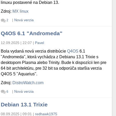
linuxu postavené na Debian 13.
Zdroj:
MX linux
|
Nová verzia
2
Q4OS 6.1 "Andromeda"
12.09.2025 | 22:07
|
Pavel
Bola vydaná nová verzia distribúcie
Q4OS
6.1
"Andromeda", ktorá vychádza z Debianu 13.1 Trixie s
desktopom Plasma alebo Trinity. Bude k dispozícii len pre
64 bit architektúru, pre 32 bit sa odporúča staršia verzia
Q4OS 5 "Aquarius".
Zdroj:
DistroWatch.com
|
Nová verzia
6
Debian 13.1 Trixie
08.09.2025 | 09:01
|
redhawk1975