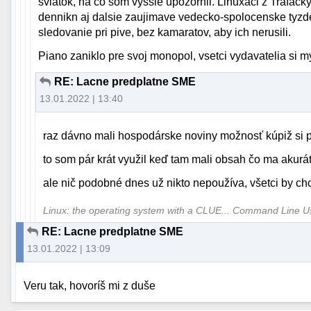
sviatok, na co som vyssie upozornil. Linuxaci z Trafacky,
dennikn aj dalsie zaujimave vedecko-spolocenske tyzde
sledovanie pri pive, bez kamaratov, aby ich nerusili.
Piano zaniklo pre svoj monopol, vsetci vydavatelia si my
RE: Lacne predplatne SME
13.01.2022 | 13:40
raz dávno mali hospodárske noviny možnosť kúpiž si p
to som pár krát využil keď tam mali obsah čo ma akurát
ale nič podobné dnes už nikto nepoužíva, všetci by chc
Linux: the operating system with a CLUE... Command Line 
RE: Lacne predplatne SME
13.01.2022 | 13:09
Veru tak, hovoríš mi z duše