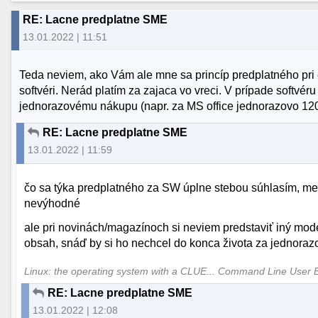
RE: Lacne predplatne SME
13.01.2022 | 11:51
Teda neviem, ako Vám ale mne sa princíp predplatného pri el
softvéri. Nerád platím za zajaca vo vreci. V prípade softvé
jednorazovému nákupu (napr. za MS office jednorazovo 120
RE: Lacne predplatne SME
13.01.2022 | 11:59
čo sa týka predplatného za SW úplne stebou súhlasím, me
nevýhodné
ale pri novinách/magazínoch si neviem predstaviť iný mod
obsah, snáď by si ho nechcel do konca života za jednoraz
Linux: the operating system with a CLUE... Command Line User 
RE: Lacne predplatne SME
13.01.2022 | 12:08