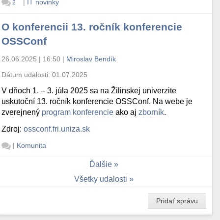
|
IT novinky
2
O konferencii 13. ročník konferencie
OSSConf
26.06.2025 | 16:50
|
Miroslav Bendík
Dátum udalosti:
01.07.2025
V dňoch 1. – 3. júla 2025 sa na Žilinskej univerzite
uskutoční 13. ročník konferencie OSSConf. Na webe je
zverejnený
program konferencie
ako aj
zborník
.
Zdroj:
ossconf.fri.uniza.sk
|
Komunita
Ďalšie
Všetky udalosti
Pridať správu