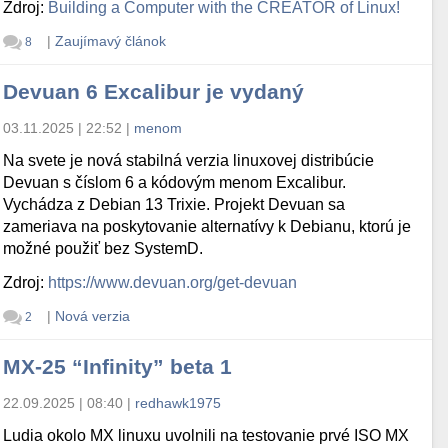
Zdroj:
Building a Computer with the CREATOR of Linux!
|
Zaujímavý článok
8
Devuan 6 Excalibur je vydaný
03.11.2025 | 22:52
|
menom
Na svete je nová stabilná verzia linuxovej distribúcie
Devuan s číslom 6 a kódovým menom Excalibur.
Vychádza z Debian 13 Trixie. Projekt Devuan sa
zameriava na poskytovanie alternatívy k Debianu, ktorú je
možné použiť bez SystemD.
Zdroj:
https://www.devuan.org/get-devuan
|
Nová verzia
2
MX-25 “Infinity” beta 1
22.09.2025 | 08:40
|
redhawk1975
Ludia okolo MX linuxu uvolnili na testovanie prvé ISO MX