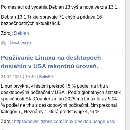
Po mesiaci od vydania Debian 13 vyšla nová verzia 13.1.
Debian 13.1 Trixie opravuje 71 chýb a pridáva 16
bezpečnostných aktualizácií.
Zdroj:
Debian
|
Nová verzia
Používanie Linuxu na desktopoch
dosiahlo v USA rekordnú úroveň.
21.07.2025 | 19:40
|
Balin50
Linux prvýkrát v histórii prekročil 5 % podiel na trhu s
desktopovými počítačmi v USA . Podľa globálnych štatistík
spoločnosti StatCounter za jún 2025 má Linux teraz 5,04
% podiel na trhu s desktopovými počítačmi, čím prekonal
kategóriu „ Neznámy “, ktorá predstavuje 4,76 %.
Zdroj:
https://news.itsfoss.com/linux-desktop-usage-usa/