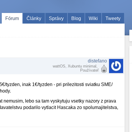
Fórum
Články
Správy
Blog
Wiki
Tweety
distefano
wattOS, Xubuntu minimal,
Používateľ
€/tyzden, inak 1€/tyzden - pri prilezitosti sviatku SME/
yhody.
itat nemusim, lebo sa tam vyskytuju vsetky nazory z prava
avatelstvu podarilo vytlacit Hascaka zo spolumajitelstva,