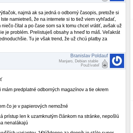
výtlačok, najmä ak sa jedná o odborný časopis, pretože si
Iste namietneš, že na internete si to tiež viem vyhľadať,
m niečo čítal a po čase som sa k tomu chcel vrátiť, avšak už
e je problém. Prelistuješ obsahy a hneď to máš. Veľakrát
jednoduchšie. Tu je však trend, že už chcú platby za
Branislav Poldauf
Manjaro, Debian stable
Používateľ
sť
rii mám predplatné odborných magazínov a tie okrem
jem čo je v papierových nemožné
é dá prístup len k uzamknutým článkom na stránke, nepošlú
mňa nenalákajú
 vyšších variantov, 1€týždenne za denník je stále super