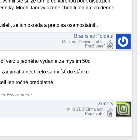
 vsimli ste si, ze tam pred koronou bol k dispozicii
nniky. Mnohi tam vylozene chodili len na ich denne
sleli, ze ich okrada a preto sa osamostatnili.
Branislav Poldauf
Manjaro, Debian stable
Používateľ
df verziu jedného vydania za myslím 50c
 zaujímal a nechcelo sa mi ísť do stánku
eli len ročné predplatné
User Environment
vxmery
Mint 21.3 Cinnamon
Používateľ