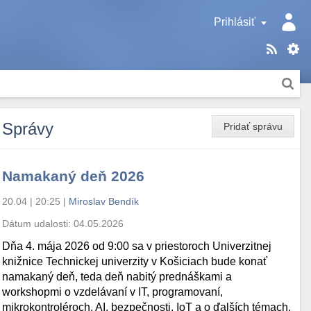
Prihlásiť
Správy
Pridať správu
Namakaný deň 2026
20.04 | 20:25
|
Miroslav Bendík
Dátum udalosti:
04.05.2026
Dňa 4. mája 2026 od 9:00 sa v priestoroch Univerzitnej
knižnice Technickej univerzity v Košiciach bude konať
namakaný deň, teda deň nabitý prednáškami a
workshopmi o vzdelávaní v IT, programovaní,
mikrokontroléroch, AI, bezpečnosti, IoT a o ďalších témach.