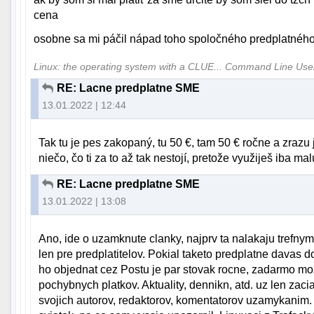
cena
osobne sa mi páčil nápad toho spoločného predplatného (
Linux: the operating system with a CLUE... Command Line Us
RE: Lacne predplatne SME
13.01.2022 | 12:44
Tak tu je pes zakopaný, tu 50 €, tam 50 € ročne a zrazu j
niečo, čo ti za to až tak nestojí, pretože využiješ iba malú
RE: Lacne predplatne SME
13.01.2022 | 13:08
Ano, ide o uzamknute clanky, najprv ta nalakaju trefny
len pre predplatitelov. Pokial taketo predplatne davas d
ho objednat cez Postu je par stovak rocne, zadarmo mo
pochybnych platkov. Aktuality, dennikn, atd. uz len zacia
svojich autorov, redaktorov, komentatorov uzamykanim. A