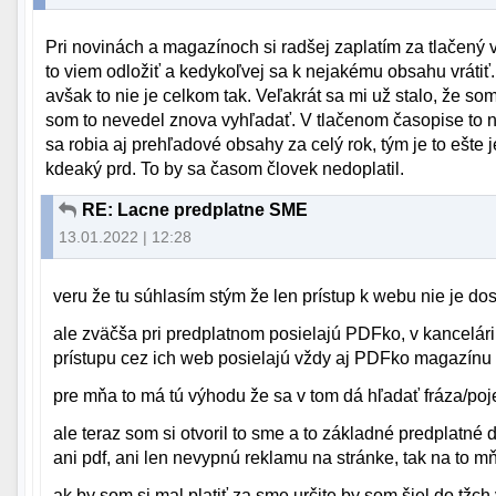
Pri novinách a magazínoch si radšej zaplatím za tlačený 
to viem odložiť a kedykoľvej sa k nejakému obsahu vrátiť. 
avšak to nie je celkom tak. Veľakrát sa mi už stalo, že so
som to nevedel znova vyhľadať. V tlačenom časopise to ni
sa robia aj prehľadové obsahy za celý rok, tým je to ešte 
kdeaký prd. To by sa časom človek nedoplatil.
RE: Lacne predplatne SME
13.01.2022 | 12:28
veru že tu súhlasím stým že len prístup k webu nie je do
ale zväčša pri predplatnom posielajú PDFko, v kancelá
prístupu cez ich web posielajú vždy aj PDFko magazínu
pre mňa to má tú výhodu že sa v tom dá hľadať fráza/po
ale teraz som si otvoril to sme a to základné predplatn
ani pdf, ani len nevypnú reklamu na stránke, tak na to 
ak by som si mal platiť za sme určite by som šiel do tžch