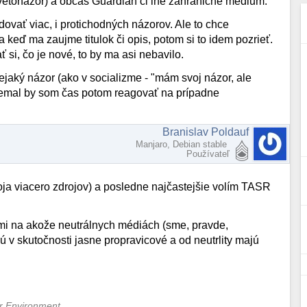
svetonázor) a občas Guardian či iné zahraničné médium.
dovať viac, i protichodných názorov. Ale to chce
 keď ma zaujme titulok či opis, potom si to idem pozrieť.
si, čo je nové, to by ma asi nebavilo.
ejaký názor (ako v socializme - "mám svoj názor, ale
nemal by som čas potom reagovať na prípadne
Branislav Poldauf
Manjaro, Debian stable
Používateľ
ja viacero zdrojov) a posledne najčastejšie volím TASR
ami na akože neutrálnych médiách (sme, pravde,
ú v skutočnosti jasne propravicové a od neutrlity majú
er Environment