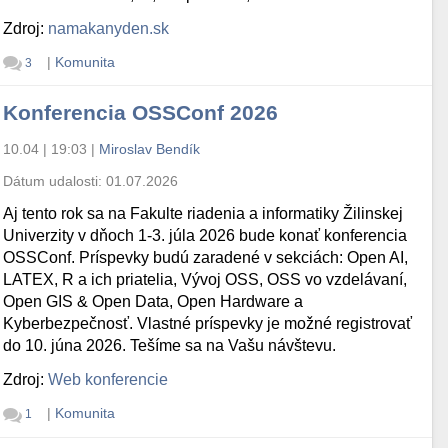
Zdroj:
namakanyden.sk
|
Komunita
3
Konferencia OSSConf 2026
10.04 | 19:03
|
Miroslav Bendík
Dátum udalosti:
01.07.2026
Aj tento rok sa na Fakulte riadenia a informatiky Žilinskej
Univerzity v dňoch 1-3. júla 2026 bude konať konferencia
OSSConf. Príspevky budú zaradené v sekciách: Open AI,
LATEX, R a ich priatelia, Vývoj OSS, OSS vo vzdelávaní,
Open GIS & Open Data, Open Hardware a
Kyberbezpečnosť. Vlastné príspevky je možné registrovať
do 10. júna 2026. Tešíme sa na Vašu návštevu.
Zdroj:
Web konferencie
|
Komunita
1