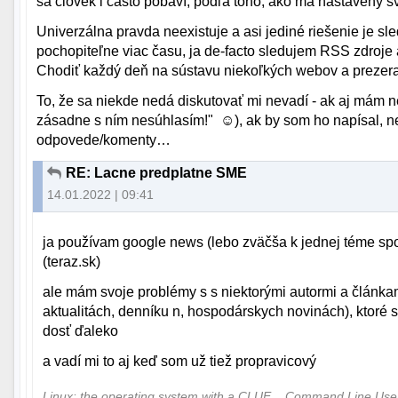
sa človek i často pobaví, podľa toho, ako má nastavený 
Univerzálna pravda neexistuje a asi jediné riešenie je sle
pochopiteľne viac času, ja de-facto sledujem RSS zdroje a
Chodiť každý deň na sústavu niekoľkých webov a prezerať 
To, že sa niekde nedá diskutovať mi nevadí - ak aj mám n
zásadne s ním nesúhlasím!" ☺), ak by som ho napísal, 
odpovede/komenty…
RE: Lacne predplatne SME
14.01.2022 | 09:41
ja používam google news (lebo zväčša k jednej téme spo
(teraz.sk)
ale mám svoje problémy s s niektorými autormi a článk
aktualitách, denníku n, hospodárskych novinách), ktoré s
dosť ďaleko
a vadí mi to aj keď som už tiež propravicový
Linux: the operating system with a CLUE... Command Line Us