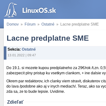
Domov
Fórum
Ostatné
Lacne predplatne SME
Lacne predplatne SME
Sekcia
:
Ostatné
13.01.2022 | 09:47
Do 19.1. si mozete kupou predplatneho za 29€/rok /t.zn. 0,55
zabezpecit plny pristup ku vsetkym clankom, + ine dalsie v
Okrem par redaktorov, ich clanky viem stravit, diskuterov c
do lava /podobne ako aj v inych mediach/. Teraz, ako sa vyd
zda sa, ze to bude lepsie. Uvidime.
Zdieľať