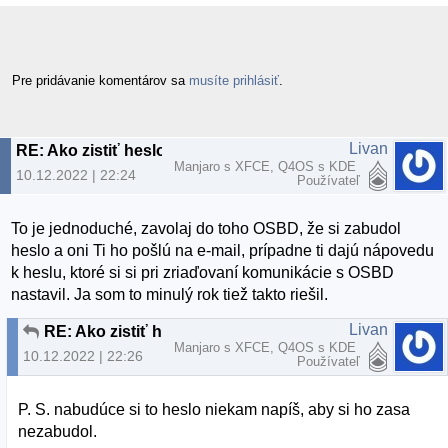
Pre pridávanie komentárov sa
musíte prihlásiť
.
Livan
RE: Ako zistiť heslo RAR?,
Manjaro s XFCE, Q4OS s KDE
10.12.2022 | 22:24
Používateľ
To je jednoduché, zavolaj do toho OSBD, že si zabudol
heslo a oni Ti ho pošlú na e-mail, prípadne ti dajú nápovedu
k heslu, ktoré si si pri zriaďovaní komunikácie s OSBD
nastavil. Ja som to minulý rok tiež takto riešil.
Livan
RE: Ako zistiť heslo RAR?,
Manjaro s XFCE, Q4OS s KDE
10.12.2022 | 22:26
Používateľ
P. S. nabudúce si to heslo niekam napíš, aby si ho zasa
nezabudol.