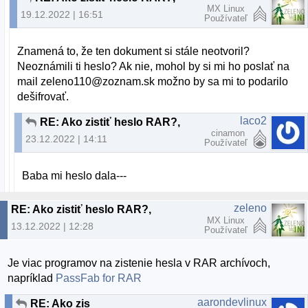
MX Linux
19.12.2022 | 16:51
Používateľ
Znamená to, že ten dokument si stále neotvoril?
Neoznámili ti heslo? Ak nie, mohol by si mi ho poslať na
mail zeleno110@zoznam.sk možno by sa mi to podarilo
dešifrovať.
laco2
RE: Ako zistiť heslo RAR?,
cinamon
23.12.2022 | 14:11
Používateľ
Baba mi heslo dala---
zeleno
RE: Ako zistiť heslo RAR?,
MX Linux
13.12.2022 | 12:28
Používateľ
Je viac programov na zistenie hesla v RAR archívoch,
napríklad
PassFab for RAR
aarondevlinux
RE: Ako zistiť heslo RAR?,