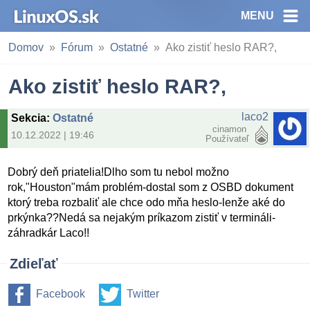
MENU
Domov
Fórum
Ostatné
Ako zistiť heslo RAR?,
Ako zistiť heslo RAR?,
laco2
Sekcia
:
Ostatné
cinamon
10.12.2022 | 19:46
Používateľ
Dobrý deň priatelia!Dlho som tu nebol možno
rok,"Houston"mám problém-dostal som z OSBD dokument
ktorý treba rozbaliť ale chce odo mňa heslo-lenže aké do
prkýnka??Nedá sa nejakým príkazom zistiť v termináli-
záhradkár Laco!!
Zdieľať
Facebook
Twitter