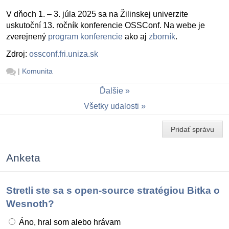
V dňoch 1. – 3. júla 2025 sa na Žilinskej univerzite
uskutoční 13. ročník konferencie OSSConf. Na webe je
zverejnený
program konferencie
ako aj
zborník
.
Zdroj:
ossconf.fri.uniza.sk
|
Komunita
Ďalšie
Všetky udalosti
Pridať správu
Anketa
Stretli ste sa s open-source stratégiou Bitka o
Wesnoth?
Áno, hral som alebo hrávam