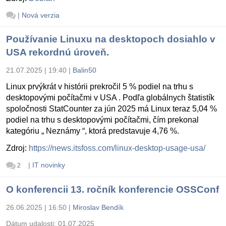
|
Nová verzia
Používanie Linuxu na desktopoch dosiahlo v
USA rekordnú úroveň.
21.07.2025 | 19:40
|
Balin50
Linux prvýkrát v histórii prekročil 5 % podiel na trhu s
desktopovými počítačmi v USA . Podľa globálnych štatistík
spoločnosti StatCounter za jún 2025 má Linux teraz 5,04 %
podiel na trhu s desktopovými počítačmi, čím prekonal
kategóriu „ Neznámy “, ktorá predstavuje 4,76 %.
Zdroj:
https://news.itsfoss.com/linux-desktop-usage-usa/
|
IT novinky
2
O konferencii 13. ročník konferencie OSSConf
26.06.2025 | 16:50
|
Miroslav Bendík
Dátum udalosti:
01.07.2025