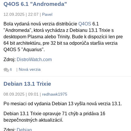
Q4OS 6.1 "Andromeda"
12.09.2025 | 22:07
|
Pavel
Bola vydaná nová verzia distribúcie
Q4OS
6.1
"Andromeda", ktorá vychádza z Debianu 13.1 Trixie s
desktopom Plasma alebo Trinity. Bude k dispozícii len pre
64 bit architektúru, pre 32 bit sa odporúča staršia verzia
Q4OS 5 "Aquarius".
Zdroj:
DistroWatch.com
|
Nová verzia
6
Debian 13.1 Trixie
08.09.2025 | 09:01
|
redhawk1975
Po mesiaci od vydania Debian 13 vyšla nová verzia 13.1.
Debian 13.1 Trixie opravuje 71 chýb a pridáva 16
bezpečnostných aktualizácií.
Zdroj:
Debian