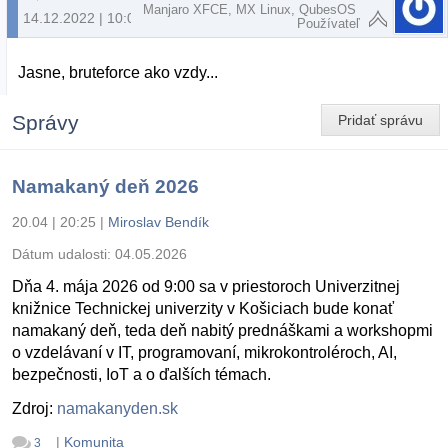
Manjaro XFCE, MX Linux, QubesOS
14.12.2022 | 10:00
Používateľ
Jasne, bruteforce ako vzdy...
Správy
Pridať správu
Namakaný deň 2026
20.04 | 20:25
|
Miroslav Bendík
Dátum udalosti:
04.05.2026
Dňa 4. mája 2026 od 9:00 sa v priestoroch Univerzitnej
knižnice Technickej univerzity v Košiciach bude konať
namakaný deň, teda deň nabitý prednáškami a workshopmi
o vzdelávaní v IT, programovaní, mikrokontroléroch, AI,
bezpečnosti, IoT a o ďalších témach.
Zdroj:
namakanyden.sk
|
Komunita
3