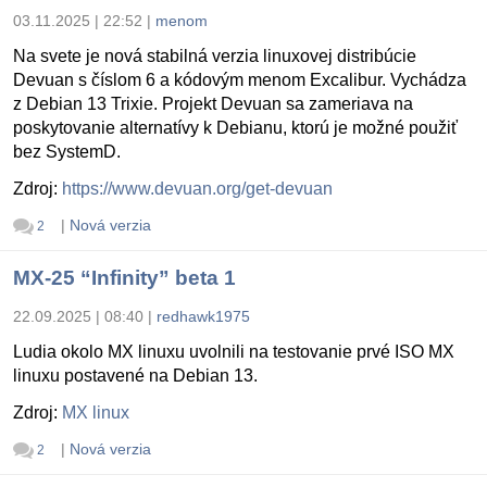
03.11.2025 | 22:52
|
menom
Na svete je nová stabilná verzia linuxovej distribúcie
Devuan s číslom 6 a kódovým menom Excalibur. Vychádza
z Debian 13 Trixie. Projekt Devuan sa zameriava na
poskytovanie alternatívy k Debianu, ktorú je možné použiť
bez SystemD.
Zdroj:
https://www.devuan.org/get-devuan
|
Nová verzia
2
MX-25 “Infinity” beta 1
22.09.2025 | 08:40
|
redhawk1975
Ludia okolo MX linuxu uvolnili na testovanie prvé ISO MX
linuxu postavené na Debian 13.
Zdroj:
MX linux
|
Nová verzia
2