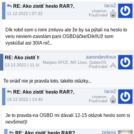
laco2
RE: Ako zistiť heslo RAR?,
cinamon
11.12.2022 | 07:32
Používateľ
Dík robil som s nimi zmluvu ale že by sa pýtali na heslo to
veru neviem-zavolám pani OSBDáčke!Dík!!Už som
vyskúšal asi 30!A nič..
aarondevlinux
RE: Ako zistiť heslo RAR?,
Manjaro XFCE, MX Linux, QubesOS
13.12.2022 | 11:16
Používateľ
To snáď nie je pravda toto, takéto otázky...
laco2
RE: Ako zistiť heslo RAR?,
cinamon
19.12.2022 | 13:40
Používateľ
Je to pravda-na OSBD mi dávali 12-15 otázok heslo som si
nevšimol)!
zeleno
RE: Ako zistiť heslo RAR?,