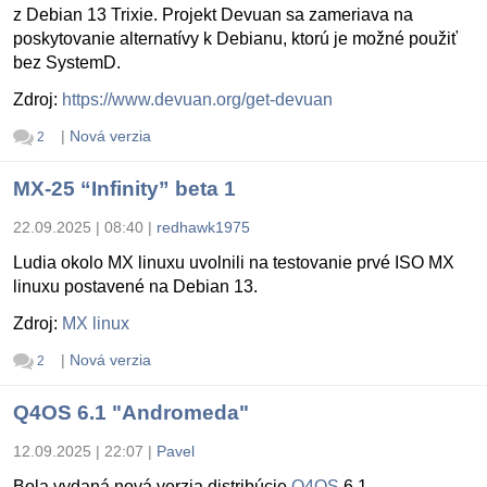
z Debian 13 Trixie. Projekt Devuan sa zameriava na
poskytovanie alternatívy k Debianu, ktorú je možné použiť
bez SystemD.
Zdroj:
https://www.devuan.org/get-devuan
|
Nová verzia
2
MX-25 “Infinity” beta 1
22.09.2025 | 08:40
|
redhawk1975
Ludia okolo MX linuxu uvolnili na testovanie prvé ISO MX
linuxu postavené na Debian 13.
Zdroj:
MX linux
|
Nová verzia
2
Q4OS 6.1 "Andromeda"
12.09.2025 | 22:07
|
Pavel
Bola vydaná nová verzia distribúcie
Q4OS
6.1