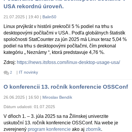
USA rekordnú úroveň.
21.07.2025 | 19:40
|
Balin50
Linux prvýkrát v histórii prekročil 5 % podiel na trhu s
desktopovými počítačmi v USA . Podľa globálnych štatistík
spoločnosti StatCounter za jún 2025 má Linux teraz 5,04 %
podiel na trhu s desktopovými počítačmi, čím prekonal
kategóriu „ Neznámy “, ktorá predstavuje 4,76 %.
Zdroj:
https://news.itsfoss.com/linux-desktop-usage-usa/
|
IT novinky
2
O konferencii 13. ročník konferencie OSSConf
26.06.2025 | 16:50
|
Miroslav Bendík
Dátum udalosti:
01.07.2025
V dňoch 1. – 3. júla 2025 sa na Žilinskej univerzite
uskutoční 13. ročník konferencie OSSConf. Na webe je
zverejnený
program konferencie
ako aj
zborník
.