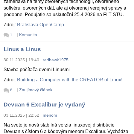
zameriava na témy otvorených technológii, otvoreného
softvéru, otvorených dát, ale aj otvorenej verejnej správy a
podobne. Podujatie sa uskutoční 25.4.2026 na FIIT STU.
Zdroj:
Bratislava OpenCamp
|
Komunita
1
Linus a Linus
30.11.2025 | 19:40
|
redhawk1975
Stavba počítača dvomi Linusmi
Zdroj:
Building a Computer with the CREATOR of Linux!
|
Zaujímavý článok
8
Devuan 6 Excalibur je vydaný
03.11.2025 | 22:52
|
menom
Na svete je nová stabilná verzia linuxovej distribúcie
Devuan s číslom 6 a kódovým menom Excalibur. Vychádza