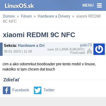
MENU
Domov
Fórum
Hardware a Drivery
xiaomi REDMI
9C NFC
xiaomi REDMI 9C NFC
palo73
Sekcia
:
Hardware a Drivery
suse 10.1,MDK.KUBUNTU
30.01.2023 | 11:28
Používateľ
cim a ako odomnkut bootloader pre tento mobil v linuxe,
nakolko si tam chcem dat touch
Zdieľať
Facebook
Twitter