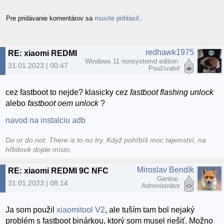
Pre pridávanie komentárov sa
musíte prihlásiť
.
redhawk1975
RE: xiaomi REDMI 9C NFC
Windows 11 nonsystemd edition
31.01.2023 | 00:47
Používateľ
cez fastboot to nejde? klasicky cez
fastboot flashing unlock
alebo
fastboot oem unlock
?
navod na instalciu adb
Do or do not. There is to no try.​ Když pohřbíš moc tajemství, na
hřbitově dojde místo.
Miroslav Bendík
RE: xiaomi REDMI 9C NFC
Gentoo
31.01.2023 | 08:14
Administrátor
Ja som použil
xiaomitool V2
, ale tuším tam bol nejaký
problém s fastboot binárkou, ktorý som musel riešiť. Možno