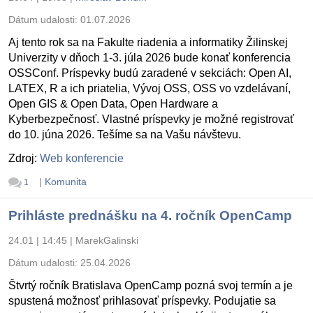
Dátum udalosti:
01.07.2026
Aj tento rok sa na Fakulte riadenia a informatiky Žilinskej
Univerzity v dňoch 1-3. júla 2026 bude konať konferencia
OSSConf. Príspevky budú zaradené v sekciách: Open AI,
LATEX, R a ich priatelia, Vývoj OSS, OSS vo vzdelávaní,
Open GIS & Open Data, Open Hardware a
Kyberbezpečnosť. Vlastné príspevky je možné registrovať
do 10. júna 2026. Tešíme sa na Vašu návštevu.
Zdroj:
Web konferencie
|
Komunita
1
Prihláste prednášku na 4. ročník OpenCamp
24.01 | 14:45
|
MarekGalinski
Dátum udalosti:
25.04.2026
Štvrtý ročník Bratislava OpenCamp pozná svoj termín a je
spustená možnosť prihlasovať príspevky. Podujatie sa