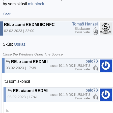
by som skúsil
miunlock
.
Chat
Tomáš Hanzel
RE: xiaomi REDMI 9C NFC
Slackware
02.02.2023 | 22:00
Používateľ
Skús:
Odkaz
Close the Windows Open The Source
palo73
RE: xiaomi REDMI 9C NFC
suse 10.1,MDK.KUBUNTU
03.02.2023 | 17:39
Používateľ
tu som skoncil
palo73
RE: xiaomi REDMI 9C NFC
suse 10.1,MDK.KUBUNTU
03.02.2023 | 17:41
Používateľ
tu