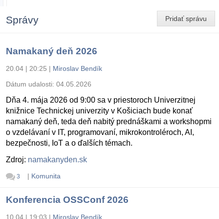
Správy
Pridať správu
Namakaný deň 2026
20.04 | 20:25
|
Miroslav Bendík
Dátum udalosti:
04.05.2026
Dňa 4. mája 2026 od 9:00 sa v priestoroch Univerzitnej
knižnice Technickej univerzity v Košiciach bude konať
namakaný deň, teda deň nabitý prednáškami a workshopmi
o vzdelávaní v IT, programovaní, mikrokontroléroch, AI,
bezpečnosti, IoT a o ďalších témach.
Zdroj:
namakanyden.sk
|
Komunita
3
Konferencia OSSConf 2026
10.04 | 19:03
|
Miroslav Bendík