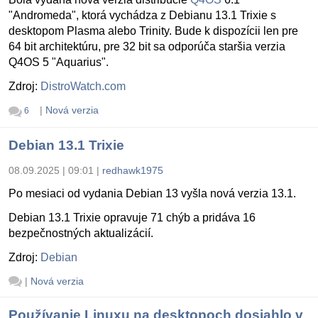
"Andromeda", ktorá vychádza z Debianu 13.1 Trixie s
desktopom Plasma alebo Trinity. Bude k dispozícii len pre
64 bit architektúru, pre 32 bit sa odporúča staršia verzia
Q4OS 5 "Aquarius".
Zdroj:
DistroWatch.com
|
Nová verzia
6
Debian 13.1 Trixie
08.09.2025 | 09:01
|
redhawk1975
Po mesiaci od vydania Debian 13 vyšla nová verzia 13.1.
Debian 13.1 Trixie opravuje 71 chýb a pridáva 16
bezpečnostných aktualizácií.
Zdroj:
Debian
|
Nová verzia
Používanie Linuxu na desktopoch dosiahlo v