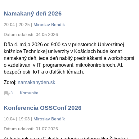
Namakaný deň 2026
20.04 | 20:25
|
Miroslav Bendík
Dátum udalosti:
04.05.2026
Dňa 4. mája 2026 od 9:00 sa v priestoroch Univerzitnej
knižnice Technickej univerzity v Košiciach bude konať
namakaný deň, teda deň nabitý prednáškami a workshopmi
o vzdelávaní v IT, programovaní, mikrokontroléroch, AI,
bezpečnosti, IoT a o ďalších témach.
Zdroj:
namakanyden.sk
|
Komunita
3
Konferencia OSSConf 2026
10.04 | 19:03
|
Miroslav Bendík
Dátum udalosti:
01.07.2026
Aj tento rok sa na Fakulte riadenia a informatiky Žilinskej