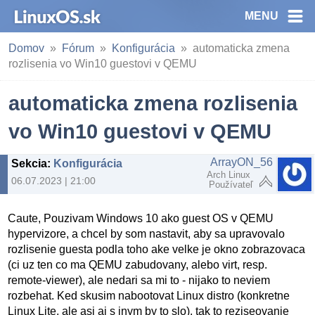
MENU
Domov
Fórum
Konfigurácia
automaticka zmena
rozlisenia vo Win10 guestovi v QEMU
automaticka zmena rozlisenia
vo Win10 guestovi v QEMU
ArrayON_56
Sekcia
:
Konfigurácia
Arch Linux
06.07.2023 | 21:00
Používateľ
Caute, Pouzivam Windows 10 ako guest OS v QEMU
hypervizore, a chcel by som nastavit, aby sa upravovalo
rozlisenie guesta podla toho ake velke je okno zobrazovaca
(ci uz ten co ma QEMU zabudovany, alebo virt, resp.
remote-viewer), ale nedari sa mi to - nijako to neviem
rozbehat. Ked skusim nabootovat Linux distro (konkretne
Linux Lite, ale asi aj s inym by to slo), tak to reziseovanie