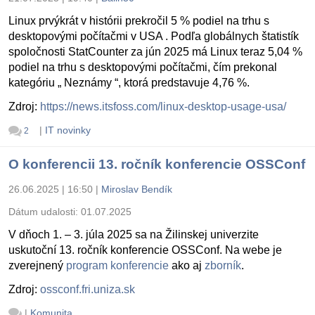
Linux prvýkrát v histórii prekročil 5 % podiel na trhu s
desktopovými počítačmi v USA . Podľa globálnych štatistík
spoločnosti StatCounter za jún 2025 má Linux teraz 5,04 %
podiel na trhu s desktopovými počítačmi, čím prekonal
kategóriu „ Neznámy “, ktorá predstavuje 4,76 %.
Zdroj:
https://news.itsfoss.com/linux-desktop-usage-usa/
|
IT novinky
2
O konferencii 13. ročník konferencie OSSConf
26.06.2025 | 16:50
|
Miroslav Bendík
Dátum udalosti:
01.07.2025
V dňoch 1. – 3. júla 2025 sa na Žilinskej univerzite
uskutoční 13. ročník konferencie OSSConf. Na webe je
zverejnený
program konferencie
ako aj
zborník
.
Zdroj:
ossconf.fri.uniza.sk
|
Komunita