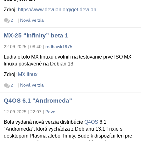
Zdroj:
https://www.devuan.org/get-devuan
|
Nová verzia
2
MX-25 “Infinity” beta 1
22.09.2025 | 08:40
|
redhawk1975
Ludia okolo MX linuxu uvolnili na testovanie prvé ISO MX
linuxu postavené na Debian 13.
Zdroj:
MX linux
|
Nová verzia
2
Q4OS 6.1 "Andromeda"
12.09.2025 | 22:07
|
Pavel
Bola vydaná nová verzia distribúcie
Q4OS
6.1
"Andromeda", ktorá vychádza z Debianu 13.1 Trixie s
desktopom Plasma alebo Trinity. Bude k dispozícii len pre