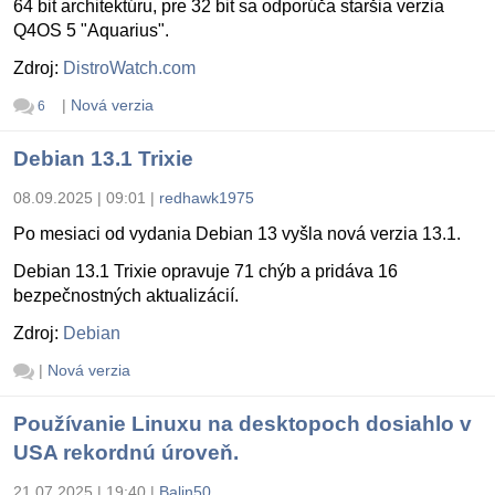
64 bit architektúru, pre 32 bit sa odporúča staršia verzia
Q4OS 5 "Aquarius".
Zdroj:
DistroWatch.com
|
Nová verzia
6
Debian 13.1 Trixie
08.09.2025 | 09:01
|
redhawk1975
Po mesiaci od vydania Debian 13 vyšla nová verzia 13.1.
Debian 13.1 Trixie opravuje 71 chýb a pridáva 16
bezpečnostných aktualizácií.
Zdroj:
Debian
|
Nová verzia
Používanie Linuxu na desktopoch dosiahlo v
USA rekordnú úroveň.
21.07.2025 | 19:40
|
Balin50