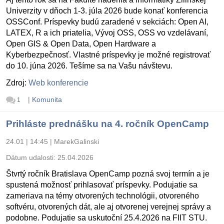
Univerzity v dňoch 1-3. júla 2026 bude konať konferencia
OSSConf. Príspevky budú zaradené v sekciách: Open AI,
LATEX, R a ich priatelia, Vývoj OSS, OSS vo vzdelávaní,
Open GIS & Open Data, Open Hardware a
Kyberbezpečnosť. Vlastné príspevky je možné registrovať
do 10. júna 2026. Tešíme sa na Vašu návštevu.
Zdroj:
Web konferencie
|
Komunita
1
Prihláste prednášku na 4. ročník OpenCamp
24.01 | 14:45
|
MarekGalinski
Dátum udalosti:
25.04.2026
Štvrtý ročník Bratislava OpenCamp pozná svoj termín a je
spustená možnosť prihlasovať príspevky. Podujatie sa
zameriava na témy otvorených technológii, otvoreného
softvéru, otvorených dát, ale aj otvorenej verejnej správy a
podobne. Podujatie sa uskutoční 25.4.2026 na FIIT STU.