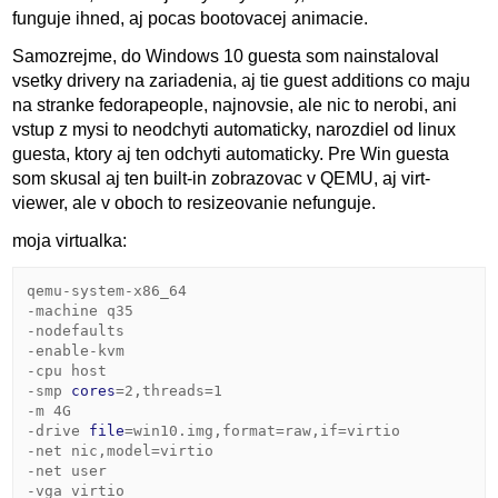
funguje ihned, aj pocas bootovacej animacie.
Samozrejme, do Windows 10 guesta som nainstaloval
vsetky drivery na zariadenia, aj tie guest additions co maju
na stranke fedorapeople, najnovsie, ale nic to nerobi, ani
vstup z mysi to neodchyti automaticky, narozdiel od linux
guesta, ktory aj ten odchyti automaticky. Pre Win guesta
som skusal aj ten built-in zobrazovac v QEMU, aj virt-
viewer, ale v oboch to resizeovanie nefunguje.
moja virtualka:
qemu-system-x86_64
-machine
q35
-nodefaults
-enable-kvm
-cpu
host
-smp
cores
=
2
,threads
=
1
-m
4G
-drive
file
=
win10.img,format
=
raw,if
=
virtio
-net
nic,model
=
virtio

-net
user
-vga
virtio