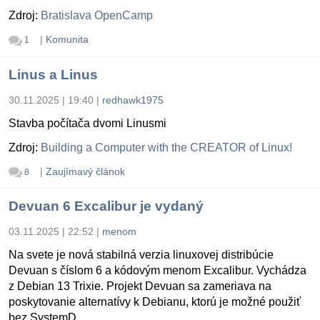
Zdroj:
Bratislava OpenCamp
|
Komunita
1
Linus a Linus
30.11.2025 | 19:40
|
redhawk1975
Stavba počítača dvomi Linusmi
Zdroj:
Building a Computer with the CREATOR of Linux!
|
Zaujímavý článok
8
Devuan 6 Excalibur je vydaný
03.11.2025 | 22:52
|
menom
Na svete je nová stabilná verzia linuxovej distribúcie
Devuan s číslom 6 a kódovým menom Excalibur. Vychádza
z Debian 13 Trixie. Projekt Devuan sa zameriava na
poskytovanie alternatívy k Debianu, ktorú je možné použiť
bez SystemD.