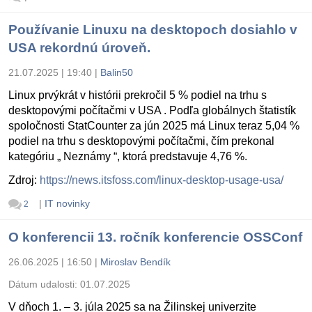
Používanie Linuxu na desktopoch dosiahlo v
USA rekordnú úroveň.
21.07.2025 | 19:40
|
Balin50
Linux prvýkrát v histórii prekročil 5 % podiel na trhu s
desktopovými počítačmi v USA . Podľa globálnych štatistík
spoločnosti StatCounter za jún 2025 má Linux teraz 5,04 %
podiel na trhu s desktopovými počítačmi, čím prekonal
kategóriu „ Neznámy “, ktorá predstavuje 4,76 %.
Zdroj:
https://news.itsfoss.com/linux-desktop-usage-usa/
|
IT novinky
2
O konferencii 13. ročník konferencie OSSConf
26.06.2025 | 16:50
|
Miroslav Bendík
Dátum udalosti:
01.07.2025
V dňoch 1. – 3. júla 2025 sa na Žilinskej univerzite