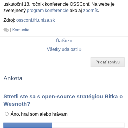
uskutoční 13. ročník konferencie OSSConf. Na webe je
zverejnený
program konferencie
ako aj
zborník
.
Zdroj:
ossconf.fri.uniza.sk
|
Komunita
Ďalšie
Všetky udalosti
Pridať správu
Anketa
Stretli ste sa s open-source stratégiou Bitka o
Wesnoth?
Áno, hral som alebo hrávam