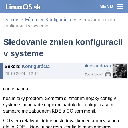
MENU
Domov
Fórum
Konfigurácia
Sledovanie zmien
konfiguracii v systeme
Sledovanie zmien konfiguracii
v systeme
bluesundown
Sekcia
:
Konfigurácia
28.10.2024 | 12:14
Používateľ
caute banda,
riesim taky problem. Sem tam si zmenim nejaky config v
systeme, popripade dopisem riadok do configu. casom
samozrejme zabudnem KDE a CO som menil.
CO viem relativne dobre odsledovat komentarom v subore.
ale to KDE tj ktory subor resp. config to mam primarny