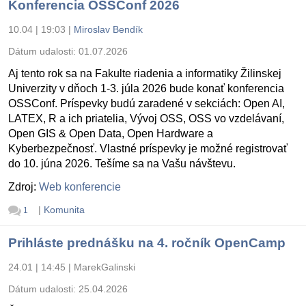
Konferencia OSSConf 2026
10.04 | 19:03
|
Miroslav Bendík
Dátum udalosti:
01.07.2026
Aj tento rok sa na Fakulte riadenia a informatiky Žilinskej
Univerzity v dňoch 1-3. júla 2026 bude konať konferencia
OSSConf. Príspevky budú zaradené v sekciách: Open AI,
LATEX, R a ich priatelia, Vývoj OSS, OSS vo vzdelávaní,
Open GIS & Open Data, Open Hardware a
Kyberbezpečnosť. Vlastné príspevky je možné registrovať
do 10. júna 2026. Tešíme sa na Vašu návštevu.
Zdroj:
Web konferencie
|
Komunita
1
Prihláste prednášku na 4. ročník OpenCamp
24.01 | 14:45
|
MarekGalinski
Dátum udalosti:
25.04.2026