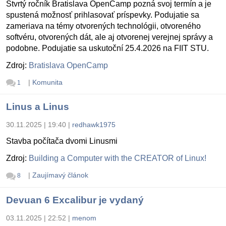
Štvrtý ročník Bratislava OpenCamp pozná svoj termín a je
spustená možnosť prihlasovať príspevky. Podujatie sa
zameriava na témy otvorených technológii, otvoreného
softvéru, otvorených dát, ale aj otvorenej verejnej správy a
podobne. Podujatie sa uskutoční 25.4.2026 na FIIT STU.
Zdroj:
Bratislava OpenCamp
|
Komunita
1
Linus a Linus
30.11.2025 | 19:40
|
redhawk1975
Stavba počítača dvomi Linusmi
Zdroj:
Building a Computer with the CREATOR of Linux!
|
Zaujímavý článok
8
Devuan 6 Excalibur je vydaný
03.11.2025 | 22:52
|
menom