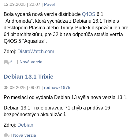
12.09.2025 | 22:07
|
Pavel
Bola vydaná nová verzia distribúcie
Q4OS
6.1
"Andromeda", ktorá vychádza z Debianu 13.1 Trixie s
desktopom Plasma alebo Trinity. Bude k dispozícii len pre
64 bit architektúru, pre 32 bit sa odporúča staršia verzia
Q4OS 5 "Aquarius".
Zdroj:
DistroWatch.com
|
Nová verzia
6
Debian 13.1 Trixie
08.09.2025 | 09:01
|
redhawk1975
Po mesiaci od vydania Debian 13 vyšla nová verzia 13.1.
Debian 13.1 Trixie opravuje 71 chýb a pridáva 16
bezpečnostných aktualizácií.
Zdroj:
Debian
|
Nová verzia