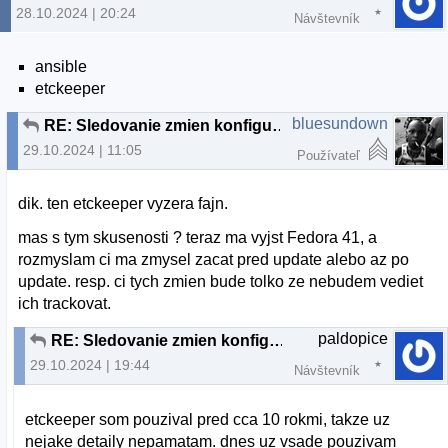
28.10.2024 | 20:24
Návštevník
ansible
etckeeper
bluesundown
RE: Sledovanie zmien konfiguracii v systeme
29.10.2024 | 11:05
Používateľ
dik. ten etckeeper vyzera fajn.
mas s tym skusenosti ? teraz ma vyjst Fedora 41, a
rozmyslam ci ma zmysel zacat pred update alebo az po
update. resp. ci tych zmien bude tolko ze nebudem vediet
ich trackovat.
paldopice
RE: Sledovanie zmien konfiguracii v systeme
29.10.2024 | 19:44
Návštevník
etckeeper som pouzival pred cca 10 rokmi, takze uz
nejake detaily nepamatam. dnes uz vsade pouzivam