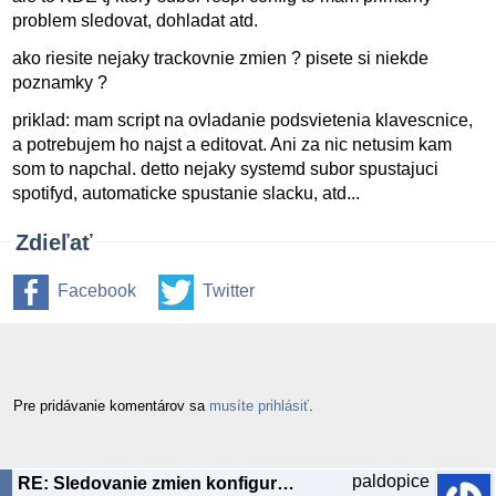
problem sledovat, dohladat atd.
ako riesite nejaky trackovnie zmien ? pisete si niekde
poznamky ?
priklad: mam script na ovladanie podsvietenia klavescnice,
a potrebujem ho najst a editovat. Ani za nic netusim kam
som to napchal. detto nejaky systemd subor spustajuci
spotifyd, automaticke spustanie slacku, atd...
Zdieľať
Facebook
Twitter
Pre pridávanie komentárov sa
musíte prihlásiť
.
paldopice
RE: Sledovanie zmien konfiguracii v systeme