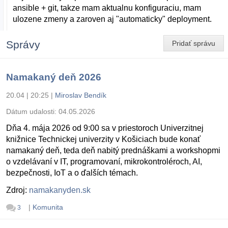
ansible + git, takze mam aktualnu konfiguraciu, mam
ulozene zmeny a zaroven aj "automaticky" deployment.
Správy
Pridať správu
Namakaný deň 2026
20.04 | 20:25
|
Miroslav Bendík
Dátum udalosti:
04.05.2026
Dňa 4. mája 2026 od 9:00 sa v priestoroch Univerzitnej
knižnice Technickej univerzity v Košiciach bude konať
namakaný deň, teda deň nabitý prednáškami a workshopmi
o vzdelávaní v IT, programovaní, mikrokontroléroch, AI,
bezpečnosti, IoT a o ďalších témach.
Zdroj:
namakanyden.sk
|
Komunita
3