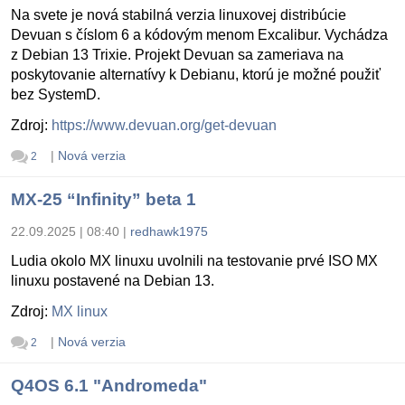
Na svete je nová stabilná verzia linuxovej distribúcie
Devuan s číslom 6 a kódovým menom Excalibur. Vychádza
z Debian 13 Trixie. Projekt Devuan sa zameriava na
poskytovanie alternatívy k Debianu, ktorú je možné použiť
bez SystemD.
Zdroj:
https://www.devuan.org/get-devuan
|
Nová verzia
2
MX-25 “Infinity” beta 1
22.09.2025 | 08:40
|
redhawk1975
Ludia okolo MX linuxu uvolnili na testovanie prvé ISO MX
linuxu postavené na Debian 13.
Zdroj:
MX linux
|
Nová verzia
2
Q4OS 6.1 "Andromeda"