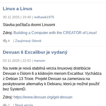
Linus a Linus
30.11.2025 | 19:40
|
redhawk1975
Stavba počítača dvomi Linusmi
Zdroj:
Building a Computer with the CREATOR of Linux!
|
Zaujímavý článok
8
Devuan 6 Excalibur je vydaný
03.11.2025 | 22:52
|
menom
Na svete je nová stabilná verzia linuxovej distribúcie
Devuan s číslom 6 a kódovým menom Excalibur. Vychádza
z Debian 13 Trixie. Projekt Devuan sa zameriava na
poskytovanie alternatívy k Debianu, ktorú je možné použiť
bez SystemD.
Zdroj:
https://www.devuan.org/get-devuan
|
Nová verzia
2