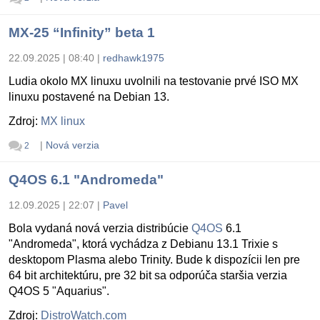
MX-25 “Infinity” beta 1
22.09.2025 | 08:40
|
redhawk1975
Ludia okolo MX linuxu uvolnili na testovanie prvé ISO MX
linuxu postavené na Debian 13.
Zdroj:
MX linux
|
Nová verzia
2
Q4OS 6.1 "Andromeda"
12.09.2025 | 22:07
|
Pavel
Bola vydaná nová verzia distribúcie
Q4OS
6.1
"Andromeda", ktorá vychádza z Debianu 13.1 Trixie s
desktopom Plasma alebo Trinity. Bude k dispozícii len pre
64 bit architektúru, pre 32 bit sa odporúča staršia verzia
Q4OS 5 "Aquarius".
Zdroj:
DistroWatch.com