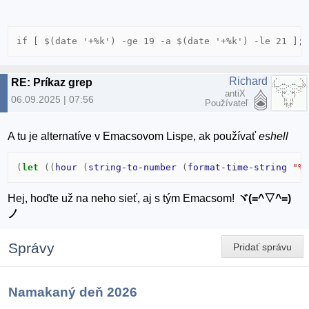
if [ $(date '+%k') -ge 19 -a $(date '+%k') -le 21 ];
Richard
RE: Príkaz grep
antiX
06.09.2025 | 07:56
Používateľ
A tu je alternatíve v Emacsovom Lispe, ak používať
eshell
(
let
((
hour
(
string-to-number
(
format-time-string
"%
Hej, hoďte už na neho sieť, aj s tým Emacsom!
ヾ(=^▽^=)
ノ
Správy
Pridať správu
Namakaný deň 2026