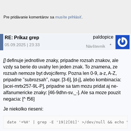
Pre pridávanie komentárov sa
musíte prihlásiť
.
paldopice
RE: Príkaz grep
05.09.2025 | 23:33
Návštevník
[]
definuje jednotlive znaky, pripadne rozsah znakov, ale
vzdy sa berie do uvahy len jeden znak. To znamena, ze
rozsah nemoze byt dvojciferny. Pozna len 0-9, a-z, A-Z,
pripadne "subrozsah", napr. [3-6], [d-j], alebo kombinacia:
[acei-mrtx257-9L-P], pripadne sa tam mozu pridat aj ne-
alfanumericke znaky: [46-9dhn-sv._-]. Ale sa moze pouzit
negacia: [^ f56]
Je niekolko rieseni: