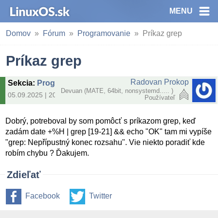
MENU
Domov
Fórum
Programovanie
Príkaz grep
Príkaz grep
Radovan Prokop
Sekcia
:
Programovanie
Devuan (MATE, 64bit, nonsystemd..... )
05.09.2025 | 20:14
Používateľ
Dobrý, potreboval by som pomôcť s príkazom grep, keď
zadám date +%H | grep [19-21] && echo "OK" tam mi vypíše
"grep: Nepřípustný konec rozsahu". Vie niekto poradiť kde
robím chybu ? Ďakujem.
Zdieľať
Facebook
Twitter