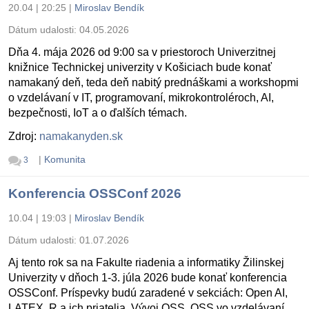
20.04 | 20:25
|
Miroslav Bendík
Dátum udalosti:
04.05.2026
Dňa 4. mája 2026 od 9:00 sa v priestoroch Univerzitnej
knižnice Technickej univerzity v Košiciach bude konať
namakaný deň, teda deň nabitý prednáškami a workshopmi
o vzdelávaní v IT, programovaní, mikrokontroléroch, AI,
bezpečnosti, IoT a o ďalších témach.
Zdroj:
namakanyden.sk
|
Komunita
3
Konferencia OSSConf 2026
10.04 | 19:03
|
Miroslav Bendík
Dátum udalosti:
01.07.2026
Aj tento rok sa na Fakulte riadenia a informatiky Žilinskej
Univerzity v dňoch 1-3. júla 2026 bude konať konferencia
OSSConf. Príspevky budú zaradené v sekciách: Open AI,
LATEX, R a ich priatelia, Vývoj OSS, OSS vo vzdelávaní,