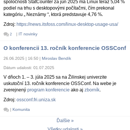
spoločnosti StatCounter za jún 2025 má Linux teraz 5,04 %
podiel na trhu s desktopovými počítačmi, čím prekonal
kategóriu „ Neznámy “, ktorá predstavuje 4,76 %.
Zdroj:
https://news.itsfoss.com/linux-desktop-usage-usa/
|
IT novinky
2
O konferencii 13. ročník konferencie OSSConf
26.06.2025 | 16:50
|
Miroslav Bendík
Dátum udalosti:
01.07.2025
V dňoch 1. – 3. júla 2025 sa na Žilinskej univerzite
uskutoční 13. ročník konferencie OSSConf. Na webe je
zverejnený
program konferencie
ako aj
zborník
.
Zdroj:
ossconf.fri.uniza.sk
|
Komunita
Ďalšie
Všetky udalosti