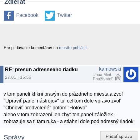
Zdieľať
Facebook
Twitter
Pre pridávanie komentárov sa
musíte prihlásiť
.
kamowski
RE: presun adresneeho riadku
Linux Mint
27.01 | 15:55
Používateľ
v tom paneli klikni pravým do prázdneho miesta a zvoľ
"Upraviť panel nástrojov" tu, celkom dole vpravo zvoľ
"Obnoviť predvolené" potom "Hotovo"
alebo v tom zobrazení len chyť ten panel záložiek -
zobrazuje sa ti tam ruka - a stiahni dole pod adresný riadok
Správy
Pridať správu