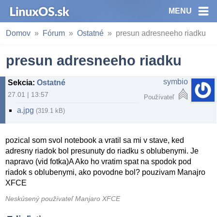
MENU
Domov
Fórum
Ostatné
presun adresneeho riadku
presun adresneeho riadku
symbio
Sekcia
:
Ostatné
27.01 | 13:57
Používateľ
a.jpg
(319.1 kB)
pozical som svol notebook a vratil sa mi v stave, ked
adresny riadok bol presunuty do riadku s oblubenymi. Je
napravo (vid fotka)A Ako ho vratim spat na spodok pod
riadok s oblubenymi, ako povodne bol? pouzivam Manajro
XFCE
Neskúsený používateľ Manjaro XFCE