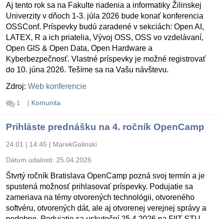
Aj tento rok sa na Fakulte riadenia a informatiky Žilinskej
Univerzity v dňoch 1-3. júla 2026 bude konať konferencia
OSSConf. Príspevky budú zaradené v sekciách: Open AI,
LATEX, R a ich priatelia, Vývoj OSS, OSS vo vzdelávaní,
Open GIS & Open Data, Open Hardware a
Kyberbezpečnosť. Vlastné príspevky je možné registrovať
do 10. júna 2026. Tešíme sa na Vašu návštevu.
Zdroj:
Web konferencie
|
Komunita
1
Prihláste prednášku na 4. ročník OpenCamp
24.01 | 14:45
|
MarekGalinski
Dátum udalosti:
25.04.2026
Štvrtý ročník Bratislava OpenCamp pozná svoj termín a je
spustená možnosť prihlasovať príspevky. Podujatie sa
zameriava na témy otvorených technológii, otvoreného
softvéru, otvorených dát, ale aj otvorenej verejnej správy a
podobne. Podujatie sa uskutoční 25.4.2026 na FIIT STU.