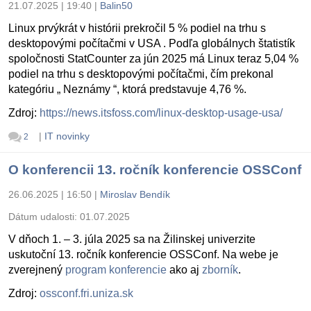
21.07.2025 | 19:40
|
Balin50
Linux prvýkrát v histórii prekročil 5 % podiel na trhu s
desktopovými počítačmi v USA . Podľa globálnych štatistík
spoločnosti StatCounter za jún 2025 má Linux teraz 5,04 %
podiel na trhu s desktopovými počítačmi, čím prekonal
kategóriu „ Neznámy “, ktorá predstavuje 4,76 %.
Zdroj:
https://news.itsfoss.com/linux-desktop-usage-usa/
|
IT novinky
2
O konferencii 13. ročník konferencie OSSConf
26.06.2025 | 16:50
|
Miroslav Bendík
Dátum udalosti:
01.07.2025
V dňoch 1. – 3. júla 2025 sa na Žilinskej univerzite
uskutoční 13. ročník konferencie OSSConf. Na webe je
zverejnený
program konferencie
ako aj
zborník
.
Zdroj:
ossconf.fri.uniza.sk