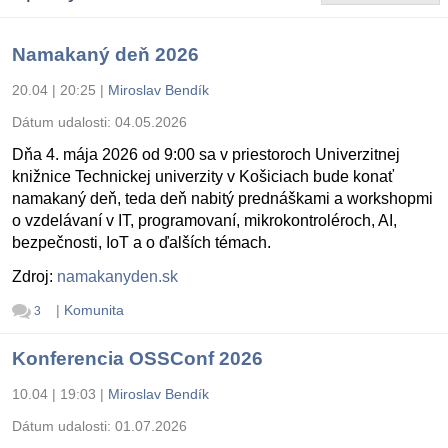
Namakaný deň 2026
20.04 | 20:25
|
Miroslav Bendík
Dátum udalosti:
04.05.2026
Dňa 4. mája 2026 od 9:00 sa v priestoroch Univerzitnej
knižnice Technickej univerzity v Košiciach bude konať
namakaný deň, teda deň nabitý prednáškami a workshopmi
o vzdelávaní v IT, programovaní, mikrokontroléroch, AI,
bezpečnosti, IoT a o ďalších témach.
Zdroj:
namakanyden.sk
|
Komunita
3
Konferencia OSSConf 2026
10.04 | 19:03
|
Miroslav Bendík
Dátum udalosti:
01.07.2026