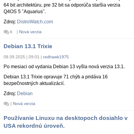
64 bit architektúru, pre 32 bit sa odporúča staršia verzia
Q4OS 5 "Aquarius".
Zdroj:
DistroWatch.com
|
Nová verzia
6
Debian 13.1 Trixie
08.09.2025 | 09:01
|
redhawk1975
Po mesiaci od vydania Debian 13 vyšla nová verzia 13.1.
Debian 13.1 Trixie opravuje 71 chýb a pridáva 16
bezpečnostných aktualizácií.
Zdroj:
Debian
|
Nová verzia
Používanie Linuxu na desktopoch dosiahlo v
USA rekordnú úroveň.