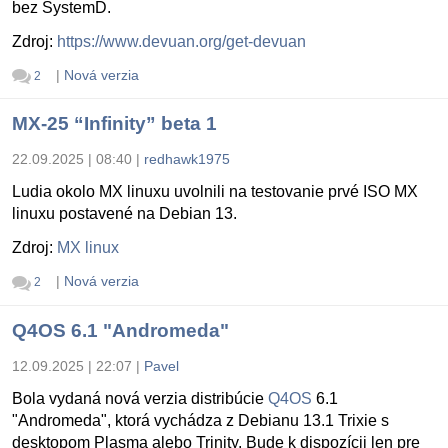
bez SystemD.
Zdroj:
https://www.devuan.org/get-devuan
|
Nová verzia
2
MX-25 “Infinity” beta 1
22.09.2025 | 08:40
|
redhawk1975
Ludia okolo MX linuxu uvolnili na testovanie prvé ISO MX
linuxu postavené na Debian 13.
Zdroj:
MX linux
|
Nová verzia
2
Q4OS 6.1 "Andromeda"
12.09.2025 | 22:07
|
Pavel
Bola vydaná nová verzia distribúcie
Q4OS
6.1
"Andromeda", ktorá vychádza z Debianu 13.1 Trixie s
desktopom Plasma alebo Trinity. Bude k dispozícii len pre