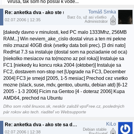
virusa, tak som ho poslal k vode...
Tomáš Srnka
Re: anketka dva - ako ste sa dostali k linuxu? :)
Barz čo, už asi všetko
02.07.2006 | 12:35
Administrátor
[dakedy davno v minulosti, ked PC malo 1333Mhz, 256MB
RAM...] Win neviem_ake_cislo dostal virus a ten mi pekne
milo zmazal 40GB disk (vsetky data boli prec). [3 dni nato]
RedHat 7.3 sa instaluje (dostal som na poziadanie od oca)
[niekolko mesiacov na to(mozno az pol roka)] Instaluje sa
FC1 [niekedy ku koncu roka 2004 (oktober)] Instaluje sa
FC2, dostavem non-stop net [Upgrade na FC3, December
2004] FC3 je smejd [2005, 1-5 mesiac] Prechod cez vsetko
mozne (slack, suse, mdv, gentoo, ubuntu, debian atd) [6-12
2005 - 1-3 2006] Ficim na Gentoo [4 - doteraz 2006] Kupa
AMD64, prechod na Ubuntu
Dlho som robil linuxos.sk, neskôr založil vpsFree.cz, posledných
pár rokov ako tech. riaditeľ vo Websupporte
KiLo
Re: anketka dva - ako ste sa dostali k linuxu? :)
Debian stable
02.07.2006 | 12:38
Používateľ