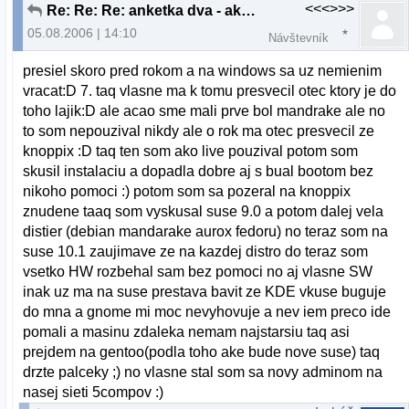
<<<>>>
Re: Re: Re: anketka dva - ako ste sa dostali k lin
05.08.2006 | 14:10
Návštevník
presiel skoro pred rokom a na windows sa uz nemienim
vracat:D 7. taq vlasne ma k tomu presvecil otec ktory je do
toho lajik:D ale acao sme mali prve bol mandrake ale no
to som nepouzival nikdy ale o rok ma otec presvecil ze
knoppix :D taq ten som ako live pouzival potom som
skusil instalaciu a dopadla dobre aj s bual bootom bez
nikoho pomoci :) potom som sa pozeral na knoppix
znudene taaq som vyskusal suse 9.0 a potom dalej vela
distier (debian mandarake aurox fedoru) no teraz som na
suse 10.1 zaujimave ze na kazdej distro do teraz som
vsetko HW rozbehal sam bez pomoci no aj vlasne SW
inak uz ma na suse prestava bavit ze KDE vkuse buguje
do mna a gnome mi moc nevyhovuje a nev iem preco ide
pomali a masinu zdaleka nemam najstarsiu taq asi
prejdem na gentoo(podla toho ake bude nove suse) taq
drzte palceky ;) no vlasne stal som sa novy adminom na
nasej sieti 5compov :)