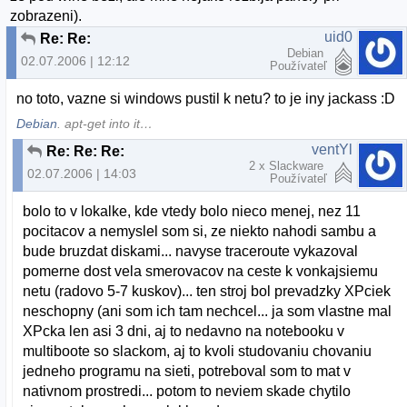
zobrazeni).
uid0
Re: Re:
Debian
02.07.2006 | 12:12
Používateľ
no toto, vazne si windows pustil k netu? to je iny jackass :D
Debian
. apt-get into it…
ventYl
Re: Re: Re:
2 x Slackware
02.07.2006 | 14:03
Používateľ
bolo to v lokalke, kde vtedy bolo nieco menej, nez 11
pocitacov a nemyslel som si, ze niekto nahodi sambu a
bude bruzdat diskami... navyse traceroute vykazoval
pomerne dost vela smerovacov na ceste k vonkajsiemu
netu (radovo 5-7 kuskov)... ten stroj bol prevadzky XPciek
neschopny (ani som ich tam nechcel... ja som vlastne mal
XPcka len asi 3 dni, aj to nedavno na notebooku v
multiboote so slackom, aj to kvoli studovaniu chovaniu
jedneho programu na sieti, potreboval som to mat v
nativnom prostredi... potom to neviem skade chytilo