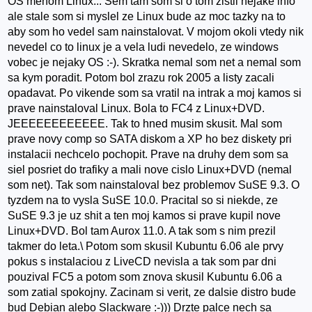
OS menom Linux... Sem tam som si o tom zistil nejake info
ale stale som si myslel ze Linux bude az moc tazky na to
aby som ho vedel sam nainstalovat. V mojom okoli vtedy nik
nevedel co to linux je a vela ludi nevedelo, ze windows
vobec je nejaky OS :-). Skratka nemal som net a nemal som
sa kym poradit. Potom bol zrazu rok 2005 a listy zacali
opadavat. Po vikende som sa vratil na intrak a moj kamos si
prave nainstaloval Linux. Bola to FC4 z Linux+DVD.
JEEEEEEEEEEEE. Tak to hned musim skusit. Mal som
prave novy comp so SATA diskom a XP ho bez diskety pri
instalacii nechcelo pochopit. Prave na druhy dem som sa
siel posriet do trafiky a mali nove cislo Linux+DVD (nemal
som net). Tak som nainstaloval bez problemov SuSE 9.3. O
tyzdem na to vysla SuSE 10.0. Pracital so si niekde, ze
SuSE 9.3 je uz shit a ten moj kamos si prave kupil nove
Linux+DVD. Bol tam Aurox 11.0. A tak som s nim prezil
takmer do leta.\ Potom som skusil Kubuntu 6.06 ale prvy
pokus s instalaciou z LiveCD nevisla a tak som par dni
pouzival FC5 a potom som znova skusil Kubuntu 6.06 a
som zatial spokojny. Zacinam si verit, ze dalsie distro bude
bud Debian alebo Slackware :-))) Drzte palce nech sa