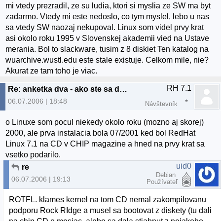
mi vtedy prezradil, ze su ludia, ktori si myslia ze SW ma byt
zadarmo. Vtedy mi este nedoslo, co tym myslel, lebo u nas
sa vtedy SW naozaj nekupoval. Linux som videl prvy krat
asi okolo roku 1995 v Slovenskej akademii vied na Ustave
merania. Bol to slackware, tusim z 8 diskiet Ten katalog na
wuarchive.wustl.edu este stale existuje. Celkom mile, nie?
Akurat ze tam toho je viac.
RH 7.1
Re: anketka dva - ako ste sa dostali k linuxu? :)
06.07.2006 | 18:48
Návštevník
o Linuxe som pocul niekedy okolo roku (mozno aj skorej)
2000, ale prva instalacia bola 07/2001 ked bol RedHat
Linux 7.1 na CD v CHIP magazine a hned na prvy krat sa
vsetko podarilo.
uid0
re
Debian
06.07.2006 | 19:13
Používateľ
ROTFL. klames kernel na tom CD nemal zakompilovanu
podporu Rock RIdge a musel sa bootovat z diskety (tu dali