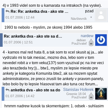
4) v 1993 videl som to u kamarata na intrakoch (na vyske).
pzad
Re: Re: anketka dva - ako ste sa dostali k linuxu?
01.07.2006 | 12:44
Návštevník
1993 to nebolo - myslim, ze skorej 1994 alebo 1995
nardew
Re: anketka dva - ako ste sa dostali k linuxu? :)
debian
01.07.2006 | 12:51
Používateľ
4 - kamos mal red hata 8, a tak som to xcel skusit aj ja... ale
vydrzalo mi to tak mesiac, mozno dva, lebo som v tom
nevedel robit a v tom veku(13?) som vyuzival pc na ine veci
ako teraz(teda hry:))... btw1, myslim ze lepsie miesto pre
ankety je kategoria Komunita btw2, ak sa mozem spytat
administratorov, ze preco zrusili tie ankety v pravom panely,
lebo bolo by to lepsie hlasovat tam ako tuna cez forum...
Stanislav Hoferek
anketka dva - ako ste sa dostali k linuxu? :)
Greenie 18.04
01.07.2006 | 14:42
Používateľ
hmmm nadrew kusok ta skomentujem: 1. odsek - suhlasim