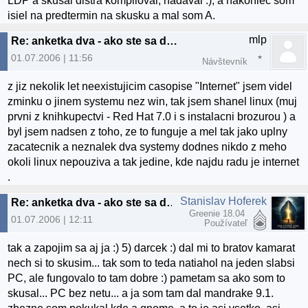
LDP a skusal distra kompiloval, nadaval :), a nakoniec som
isiel na predtermin na skusku a mal som A.
mlp
Re: anketka dva - ako ste sa dostali k linuxu? :)
01.07.2006 | 11:56
Návštevník
z jiz nekolik let neexistujicim casopise "Internet" jsem videl
zminku o jinem systemu nez win, tak jsem shanel linux (muj
prvni z knihkupectvi - Red Hat 7.0 i s instalacni brozurou ) a
byl jsem nadsen z toho, ze to funguje a mel tak jako uplny
zacatecnik a neznalek dva systemy dodnes nikdo z meho
okoli linux nepouziva a tak jedine, kde najdu radu je internet
.
Stanislav Hoferek
Re: anketka dva - ako ste sa dostali k linuxu? :)
Greenie 18.04
01.07.2006 | 12:11
Používateľ
tak a zapojim sa aj ja :) 5) darcek :) dal mi to bratov kamarat
nech si to skusim... tak som to teda natiahol na jeden slabsi
PC, ale fungovalo to tam dobre :) pametam sa ako som to
skusal... PC bez netu... a ja som tam dal mandrake 9.1.