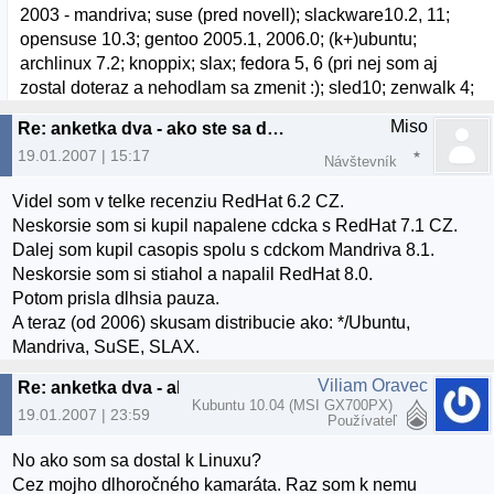
2003 - mandriva; suse (pred novell); slackware10.2, 11;
opensuse 10.3; gentoo 2005.1, 2006.0; (k+)ubuntu;
archlinux 7.2; knoppix; slax; fedora 5, 6 (pri nej som aj
zostal doteraz a nehodlam sa zmenit :); sled10; zenwalk 4;
Miso
Re: anketka dva - ako ste sa dostali k linuxu? :)
19.01.2007 | 15:17
Návštevník
Videl som v telke recenziu RedHat 6.2 CZ.
Neskorsie som si kupil napalene cdcka s RedHat 7.1 CZ.
Dalej som kupil casopis spolu s cdckom Mandriva 8.1.
Neskorsie som si stiahol a napalil RedHat 8.0.
Potom prisla dlhsia pauza.
A teraz (od 2006) skusam distribucie ako: */Ubuntu,
Mandriva, SuSE, SLAX.
Viliam Oravec
Re: anketka dva - ako ste sa dostali k linuxu? :)
Kubuntu 10.04 (MSI GX700PX)
19.01.2007 | 23:59
Používateľ
No ako som sa dostal k Linuxu?
Cez mojho dlhoročného kamaráta. Raz som k nemu