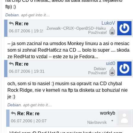
na chip CD o mesiac, alebo sa dala stiahnut z nejakeho
ftp) :)
Debian
. apt-get into it…
LukoV
Re: re
Zenwalk~CRUX~OpenBSD~Haiku
06.07.2006 | 19:19
Používateľ
-- ja som zacinal na umsdos Monkey linuxu a asi o mesiac
som si zohnal RedHat6cz na CD ... bolo to super .... skoda
ze RedHat to vzdal -- este ze tu je Fedora...
uid0
Re: re
Debian
06.07.2006 | 19:31
Používateľ
och, som si to nasiel :) musim sa opravit: na CD chybal
Rock Ridge, nie v kerneli na ftp ta disketa uz bohuzial nie
je :)
Debian
. apt-get into it…
workyb
Re: Re: re
06.07.2006 | 20:07
Návštevník