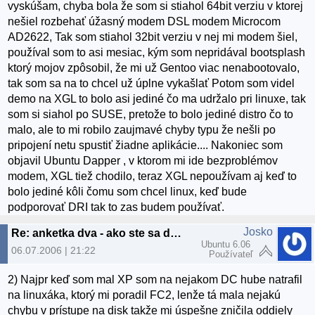
vyskúšam, chyba bola že som si stiahol 64bit verziu v ktorej
nešiel rozbehať úžasný modem DSL modem Microcom
AD2622, Tak som stiahol 32bit verziu v nej mi modem šiel,
používal som to asi mesiac, kým som nepridával bootsplash
ktorý mojov zpôsobil, že mi už Gentoo viac nenabootovalo,
tak som sa na to chcel už úplne vykašlať Potom som videl
demo na XGL to bolo asi jediné čo ma udržalo pri linuxe, tak
som si siahol po SUSE, pretože to bolo jediné distro čo to
malo, ale to mi robilo zaujmavé chyby typu že nešli po
pripojení netu spustiť žiadne aplikácie.... Nakoniec som
objavil Ubuntu Dapper , v ktorom mi ide bezproblémov
modem, XGL tiež chodilo, teraz XGL nepoužívam aj keď to
bolo jediné kôli čomu som chcel linux, keď bude
podporovať DRI tak to zas budem používať.
Josko
Re: anketka dva - ako ste sa dostali k linuxu? :)
Ubuntu 6.06
06.07.2006 | 21:22
Používateľ
2) Najpr keď som mal XP som na nejakom DC hube natrafil
na linuxáka, ktorý mi poradil FC2, lenže tá mala nejakú
chybu v prístupe na disk takže mi úspešne zničila oddiely