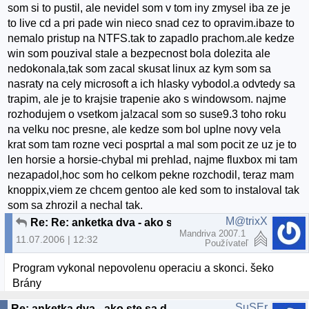
som si to pustil, ale nevidel som v tom iny zmysel iba ze je
to live cd a pri pade win nieco snad cez to opravim.ibaze to
nemalo pristup na NTFS.tak to zapadlo prachom.ale kedze
win som pouzival stale a bezpecnost bola dolezita ale
nedokonala,tak som zacal skusat linux az kym som sa
nasraty na cely microsoft a ich hlasky vybodol.a odvtedy sa
trapim, ale je to krajsie trapenie ako s windowsom. najme
rozhodujem o vsetkom ja!zacal som so suse9.3 toho roku
na velku noc presne, ale kedze som bol uplne novy vela
krat som tam rozne veci posprtal a mal som pocit ze uz je to
len horsie a horsie-chybal mi prehlad, najme fluxbox mi tam
nezapadol,hoc som ho celkom pekne rozchodil, teraz mam
knoppix,viem ze chcem gentoo ale ked som to instaloval tak
som sa zhrozil a nechal tak.
M@trixX
Re: Re: anketka dva - ako ste sa dostali k linuxu?
Mandriva 2007.1
11.07.2006 | 12:32
Používateľ
Program vykonal nepovolenu operaciu a skonci. šeko
Brány
SuSEr
Re: anketka dva - ako ste sa dostali k linuxu? :)