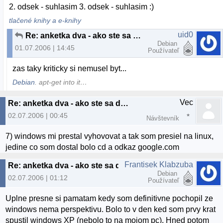
2. odsek - suhlasim 3. odsek - suhlasim :)
tlačené knihy a e-knihy
uid0
Re: anketka dva - ako ste sa dostali k linuxu? :)
Debian
01.07.2006 | 14:45
Používateľ
zas taky kriticky si nemusel byt...
Debian
. apt-get into it…
Vec
Re: anketka dva - ako ste sa dostali k linuxu? :)
02.07.2006 | 00:45
Návštevník
7) windows mi prestal vyhovovat a tak som presiel na linux,
jedine co som dostal bolo cd a odkaz google.com
Frantisek Klabzuba
Re: anketka dva - ako ste sa dostali k linuxu? :)
Debian
02.07.2006 | 01:12
Používateľ
Uplne presne si pamatam kedy som definitivne pochopil ze
windows nema perspektivu. Bolo to v den ked som prvy krat
spustil windows XP (nebolo to na mojom pc). Hned potom