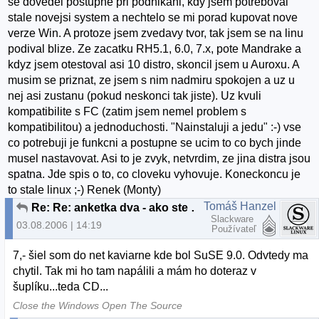
se dovedel postupne pri podnikani, kdy jsem potreboval
stale novejsi system a nechtelo se mi porad kupovat nove
verze Win. A protoze jsem zvedavy tvor, tak jsem se na linu
podival blize. Ze zacatku RH5.1, 6.0, 7.x, pote Mandrake a
kdyz jsem otestoval asi 10 distro, skoncil jsem u Auroxu. A
musim se priznat, ze jsem s nim nadmiru spokojen a uz u
nej asi zustanu (pokud neskonci tak jiste). Uz kvuli
kompatibilite s FC (zatim jsem nemel problem s
kompatibilitou) a jednoduchosti. "Nainstaluji a jedu" :-) vse
co potrebuji je funkcni a postupne se ucim to co bych jinde
musel nastavovat. Asi to je zvyk, netvrdim, ze jina distra jsou
spatna. Jde spis o to, co cloveku vyhovuje. Koneckoncu je
to stale linux ;-) Renek (Monty)
Tomáš Hanzel
Re: Re: anketka dva - ako ste sa dostali k linuxu?
Slackware
03.08.2006 | 14:19
Používateľ
7,- šiel som do net kaviarne kde bol SuSE 9.0. Odvtedy ma
chytil. Tak mi ho tam napálili a mám ho doteraz v
šuplíku...teda CD...
Close the Windows Open The Source