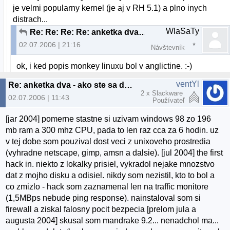
je velmi popularny kernel (je aj v RH 5.1) a plno inych
distrach...
WlaSaTy
Re: Re: Re: Re: anketka dva - ako ste sa dostali k
02.07.2006 | 21:16
Návštevník
ok, i ked popis monkey linuxu bol v anglictine. :-)
ventYl
Re: anketka dva - ako ste sa dostali k linuxu? :)
2 x Slackware
02.07.2006 | 11:43
Používateľ
[jar 2004] pomerne stastne si uzivam windows 98 zo 196
mb ram a 300 mhz CPU, pada to len raz cca za 6 hodin. uz
v tej dobe som pouzival dost veci z unixoveho prostredia
(vyhradne netscape, gimp, amsn a dalsie). [jul 2004] the first
hack in. niekto z lokalky prisiel, vykradol nejake mnozstvo
dat z mojho disku a odisiel. nikdy som nezistil, kto to bol a
co zmizlo - hack som zaznamenal len na traffic monitore
(1,5MBps nebude ping response). nainstaloval som si
firewall a ziskal falosny pocit bezpecia [prelom jula a
augusta 2004] skusal som mandrake 9.2... nenadchol ma...