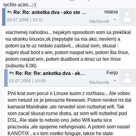
rychlo ucim...;-)
rstana
Re: Re: anketka dva - ako ste sa dostali k linuxu?
03.07.2006 | 10:31
Návštevník
viacmenej nahodou... nejakym sposobom som sa preklikal
na stranku linuxos.sk (nepytajte sa ma ako, neviem) a
potom sa to uz nedalo zastavit... skusal som, skusal -
najprv dual boot s win, potom naspat win, potom iba linux,
potom naspat win, potom dualboot a teraz uz len linux
(xubuntu 6.06)
Ferjo
Re: Re: Re: anketka dva - ako ste sa dostali k lin
03.07.2006 | 10:49
Návštevník
Prvi krat som pocul o Linuxe tusim z rozhlasu... Ale vobec
som netusil ze je prevazne freeware. Potom neskor mi dal
kamarat Mandrake ,ale nevedel som rozbehat wifi. Tak
som zacal skusat rozne distra, az som wifi rozbehol pod
DSL. Ale stale to nebolo ono ,lebo Wifi karta sice
pracovala ,ale spojenie nefungovalo. A potom som nasiel
KANOTIX , a v tom vsetko funguje, takze ho stale