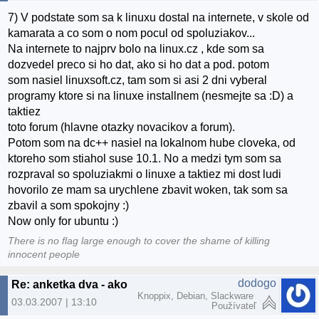
7) V podstate som sa k linuxu dostal na internete, v skole od
kamarata a co som o nom pocul od spoluziakov...
Na internete to najprv bolo na linux.cz , kde som sa
dozvedel preco si ho dat, ako si ho dat a pod. potom
som nasiel linuxsoft.cz, tam som si asi 2 dni vyberal
programy ktore si na linuxe installnem (nesmejte sa :D) a
taktiez
toto forum (hlavne otazky novacikov a forum).
Potom som na dc++ nasiel na lokalnom hube cloveka, od
ktoreho som stiahol suse 10.1. No a medzi tym som sa
rozpraval so spoluziakmi o linuxe a taktiez mi dost ludi
hovorilo ze mam sa urychlene zbavit woken, tak som sa
zbavil a som spokojny :)
Now only for ubuntu :)
There is no flag large enough to cover the shame of killing
innocent people
dodogo
Re: anketka dva - ako ste sa dostali k linuxu? :)
Knoppix, Debian, Slackware
03.03.2007 | 13:10
Používateľ