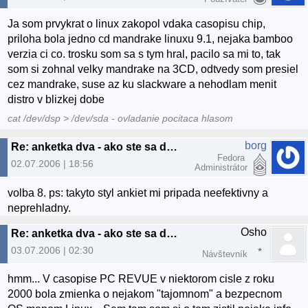
Ja som prvykrat o linux zakopol vdaka casopisu chip,
priloha bola jedno cd mandrake linuxu 9.1, nejaka bamboo
verzia ci co. trosku som sa s tym hral, pacilo sa mi to, tak
som si zohnal velky mandrake na 3CD, odtvedy som presiel
cez mandrake, suse az ku slackware a nehodlam menit
distro v blizkej dobe
cat /dev/dsp > /dev/sda - ovladanie pocitaca hlasom
borg
Re: anketka dva - ako ste sa dostali k linuxu? :)
Fedora
02.07.2006 | 18:56
Administrátor
volba 8. ps: takyto styl ankiet mi pripada neefektivny a
neprehladny.
Osho
Re: anketka dva - ako ste sa dostali k linuxu? :)
03.07.2006 | 02:30
Návštevník
hmm... V casopise PC REVUE v niektorom cisle z roku
2000 bola zmienka o nejakom "tajomnom" a bezpecnom