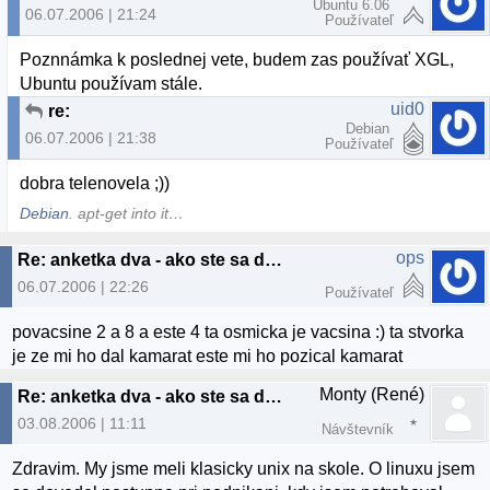
Ubuntu 6.06
06.07.2006 | 21:24
Používateľ
Poznnámka k poslednej vete, budem zas používať XGL,
Ubuntu používam stále.
uid0
re:
Debian
06.07.2006 | 21:38
Používateľ
dobra telenovela ;))
Debian
. apt-get into it…
ops
Re: anketka dva - ako ste sa dostali k linuxu? :)
06.07.2006 | 22:26
Používateľ
povacsine 2 a 8 a este 4 ta osmicka je vacsina :) ta stvorka
je ze mi ho dal kamarat este mi ho pozical kamarat
Monty (René)
Re: anketka dva - ako ste sa dostali k linuxu? :)
03.08.2006 | 11:11
Návštevník
Zdravim. My jsme meli klasicky unix na skole. O linuxu jsem