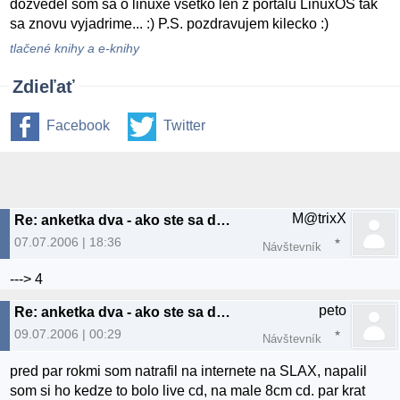
dozvedel som sa o linuxe vsetko len z portalu LinuxOS tak
sa znovu vyjadrime... :) P.S. pozdravujem kilecko :)
tlačené knihy a e-knihy
Zdieľať
Facebook
Twitter
M@trixX
Re: anketka dva - ako ste sa dostali k //4//
07.07.2006 | 18:36
Návštevník
---> 4
peto
Re: anketka dva - ako ste sa dostali k linuxu? :)
09.07.2006 | 00:29
Návštevník
pred par rokmi som natrafil na internete na SLAX, napalil
som si ho kedze to bolo live cd, na male 8cm cd. par krat