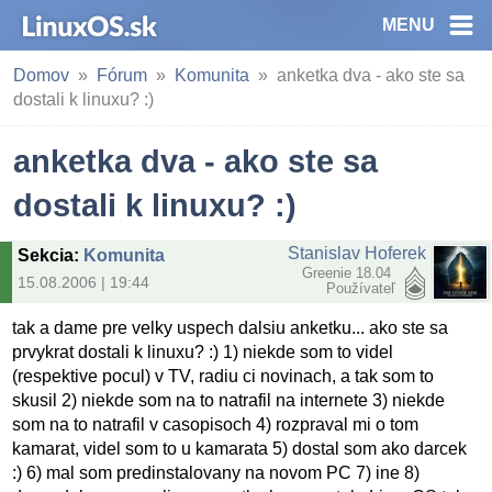
MENU
Domov
Fórum
Komunita
anketka dva - ako ste sa
dostali k linuxu? :)
anketka dva - ako ste sa
dostali k linuxu? :)
Stanislav Hoferek
Sekcia
:
Komunita
Greenie 18.04
15.08.2006 | 19:44
Používateľ
tak a dame pre velky uspech dalsiu anketku... ako ste sa
prvykrat dostali k linuxu? :) 1) niekde som to videl
(respektive pocul) v TV, radiu ci novinach, a tak som to
skusil 2) niekde som na to natrafil na internete 3) niekde
som na to natrafil v casopisoch 4) rozpraval mi o tom
kamarat, videl som to u kamarata 5) dostal som ako darcek
:) 6) mal som predinstalovany na novom PC 7) ine 8)