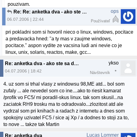
pouzivam.
ops
Re: Re: anketka dva - ako ste sa dostali k linuxu?
06.07.2006 | 22:44
Používateľ
pri pokladni som si hovoril nieco o linux, windows, pocitace
a predavacka hned: "a ty mas v zaujme windows,
pocitace." aspon vydite ze vacsina ludi ani nevie co je
linux, unix, solaris, reactos, make, gcc...
ykso
Re: anketka dva - ako ste sa dostali k linuxu? :)
04.07.2006 | 18:42
Návštevník
4. uz som si trhal vlasy z windowsu 98,ME atd... bol som
zufaly ... ale nevedel som co ine....ako to riesit kamarat
/profik vo FC5/ mi poradil-skus linux. tak som skusil...na
zaciatok RH9 trosku ma to odradovalo...zlozitost atd ale
vydrzal som pri knihach a radach z internetu a dnes som
spokojny uzivatel FC5 / sice aj Xp / a dodnes to stoji za to,
to nove ... takze tak Martin
Lucas Lommer
Re: anketka dva - ako ste sa dostali k linuxu? :)