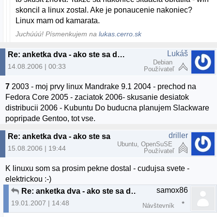
skoncil a linux zostal. Ake je ponaucenie nakoniec?
Linux mam od kamarata.
Juchúúú! Písmenkujem na
lukas.cerro.sk
Lukáš
Re: anketka dva - ako ste sa dostali k linuxu? :)
Debian
14.08.2006 | 00:33
Používateľ
7
2003 - moj prvy linux Mandrake 9.1 2004 - prechod na
Fedora Core 2005 - zaciatok 2006- skusanie desiatok
distribucii 2006 - Kubuntu Do buducna planujem Slackware
popripade Gentoo, tot vse.
driller
Re: anketka dva - ako ste sa dostali k linuxu? :)
Ubuntu, OpenSuSE
15.08.2006 | 19:44
Používateľ
K linuxu som sa prosim pekne dostal - cudujsa svete -
elektrickou :-)
samox86
Re: anketka dva - ako ste sa dostali k linuxu? :)
19.01.2007 | 14:48
Návštevník