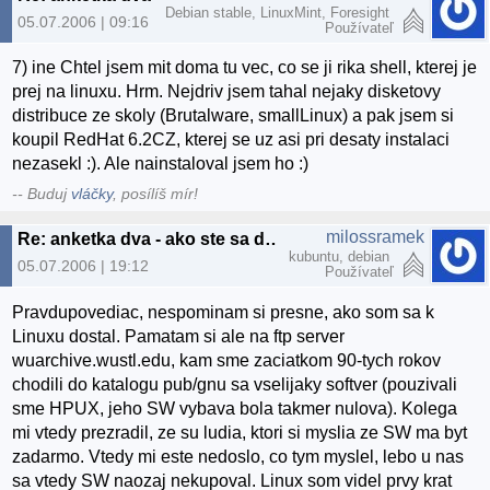
Debian stable, LinuxMint, Foresight
05.07.2006 | 09:16
Používateľ
7) ine Chtel jsem mit doma tu vec, co se ji rika shell, kterej je
prej na linuxu. Hrm. Nejdriv jsem tahal nejaky disketovy
distribuce ze skoly (Brutalware, smallLinux) a pak jsem si
koupil RedHat 6.2CZ, kterej se uz asi pri desaty instalaci
nezasekl :). Ale nainstaloval jsem ho :)
-- Buduj
vláčky
, posílíš mír!
milossramek
Re: anketka dva - ako ste sa dostali k linuxu? :)
kubuntu, debian
05.07.2006 | 19:12
Používateľ
Pravdupovediac, nespominam si presne, ako som sa k
Linuxu dostal. Pamatam si ale na ftp server
wuarchive.wustl.edu, kam sme zaciatkom 90-tych rokov
chodili do katalogu pub/gnu sa vselijaky softver (pouzivali
sme HPUX, jeho SW vybava bola takmer nulova). Kolega
mi vtedy prezradil, ze su ludia, ktori si myslia ze SW ma byt
zadarmo. Vtedy mi este nedoslo, co tym myslel, lebo u nas
sa vtedy SW naozaj nekupoval. Linux som videl prvy krat