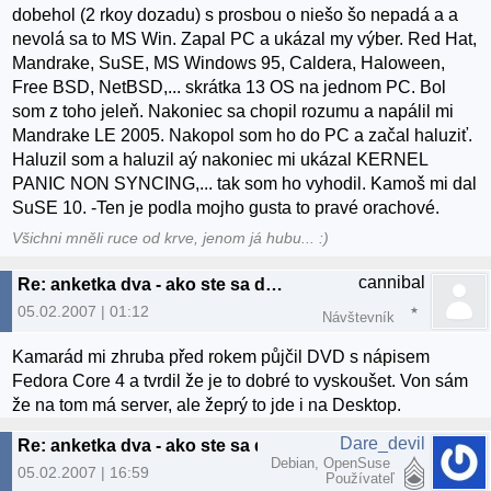
dobehol (2 rkoy dozadu) s prosbou o niešo šo nepadá a a
nevolá sa to MS Win. Zapal PC a ukázal my výber. Red Hat,
Mandrake, SuSE, MS Windows 95, Caldera, Haloween,
Free BSD, NetBSD,... skrátka 13 OS na jednom PC. Bol
som z toho jeleň. Nakoniec sa chopil rozumu a napálil mi
Mandrake LE 2005. Nakopol som ho do PC a začal haluziť.
Haluzil som a haluzil aý nakoniec mi ukázal KERNEL
PANIC NON SYNCING,... tak som ho vyhodil. Kamoš mi dal
SuSE 10. -Ten je podla mojho gusta to pravé orachové.
Všichni mněli ruce od krve, jenom já hubu... :)
cannibal
Re: anketka dva - ako ste sa dostali k linuxu? :)
05.02.2007 | 01:12
Návštevník
Kamarád mi zhruba před rokem půjčil DVD s nápisem
Fedora Core 4 a tvrdil že je to dobré to vyskoušet. Von sám
že na tom má server, ale žeprý to jde i na Desktop.
Dare_devil
Re: anketka dva - ako ste sa dostali k linuxu? :)
Debian, OpenSuse
05.02.2007 | 16:59
Používateľ