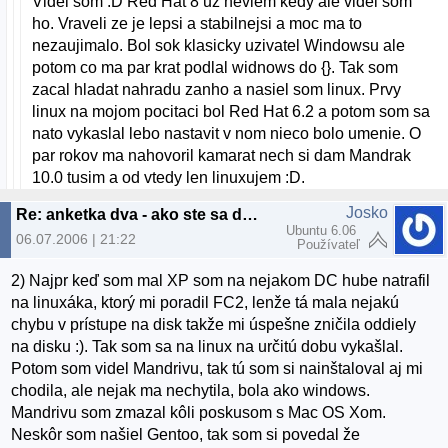
Videl som :D Red Hat 8 uz neviem kedy ale videl som
ho. Vraveli ze je lepsi a stabilnejsi a moc ma to
nezaujimalo. Bol sok klasicky uzivatel Windowsu ale
potom co ma par krat podlal widnows do {}. Tak som
zacal hladat nahradu zanho a nasiel som linux. Prvy
linux na mojom pocitaci bol Red Hat 6.2 a potom som sa
nato vykaslal lebo nastavit v nom nieco bolo umenie. O
par rokov ma nahovoril kamarat nech si dam Mandrak
10.0 tusim a od vtedy len linuxujem :D.
Josko
Re: anketka dva - ako ste sa dostali k linuxu? :)
Ubuntu 6.06
06.07.2006 | 21:22
Používateľ
2) Najpr keď som mal XP som na nejakom DC hube natrafil
na linuxáka, ktorý mi poradil FC2, lenže tá mala nejakú
chybu v prístupe na disk takže mi úspešne zničila oddiely
na disku :). Tak som sa na linux na určitú dobu vykašlal.
Potom som videl Mandrivu, tak tú som si nainštaloval aj mi
chodila, ale nejak ma nechytila, bola ako windows.
Mandrivu som zmazal kôli poskusom s Mac OS Xom.
Neskôr som našiel Gentoo, tak som si povedal že