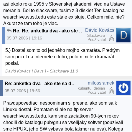
asi okolo roku 1995 v Slovenskej akademii vied na Ustave
merania. Bol to slackware, tusim z 8 diskiet Ten katalog na
wuarchive.wustl.edu este stale existuje. Celkom mile, nie?
Akurat ze tam toho je viac.
Dávid Kovács
Re: Re: anketka dva - ako ste sa dostali k linuxu?
Slackware
05.07.2006 | 19:16
Používateľ
5.) Dostal som to od jedného mojho kamaráta. Predtým
som pocul na internete o toho, potom mi ten kamarát
poslal.
Dávid Kovács [ Davs ] - Slackware 11.0
milossramek
Re: anketka dva - ako ste sa dostali k linuxu? :)
kubuntu, debian
05.07.2006 | 19:56
Používateľ
Pravdupovediac, nespominam si presne, ako som sa k
Linuxu dostal. Pamatam si ale na ftp server
wuarchive.wustl.edu, kam sme zaciatkom 90-tych rokov
chodili do katalogu pub/gnu sa vselijaky softver (pouzivali
sme HPUX, jeho SW vybava bola takmer nulova). Kolega