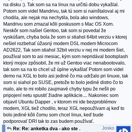
na disku :). Tak som sa na linux na určitú dobu vykašlal.
Potom som videl Mandrivu, tak tú som si nainštaloval aj mi
chodila, ale nejak ma nechytila, bola ako windows.
Mandrivu som zmazal kôli poskusom s Mac OS Xom.
Neskôr som našiel Gentoo, tak som si povedal že
vyskúšam, chyba bola že som si stiahol 64bit verziu v ktorej
nešiel rozbehať úžasný modem DSL modem Microcom
AD2622, Tak som stiahol 32bit verziu v nej mi modem šiel,
používal som to asi mesiac, kým som nepridával bootsplash
ktorý mojov zpôsobil, že mi už Gentoo viac nenabootovalo,
tak som sa na to chcel už úplne vykašlať Potom som videl
demo na XGL to bolo asi jediné čo ma udržalo pri linuxe, tak
som si siahol po SUSE, pretože to bolo jediné distro čo to
malo, ale to mi robilo zaujmavé chyby typu že nešli po
pripojení netu spustiť žiadne aplikácie.... Nakoniec som
objavil Ubuntu Dapper , v ktorom mi ide bezproblémov
modem, XGL tiež chodilo, teraz XGL nepoužívam aj keď to
bolo jediné kôli čomu som chcel linux, keď bude
podporovať DRI tak to zas budem používať.
Josko
Re: Re: anketka dva - ako ste sa dostali k linuxu?