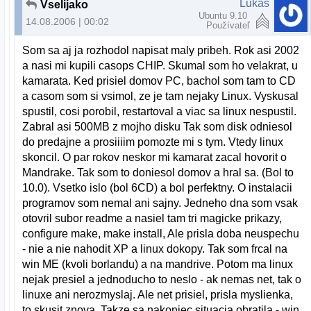
Lukáš
Vselijako
Ubuntu 9.10
14.08.2006 | 00:02
Používateľ
Som sa aj ja rozhodol napisat maly pribeh. Rok asi 2002
a nasi mi kupili casops CHIP. Skumal som ho velakrat, u
kamarata. Ked prisiel domov PC, bachol som tam to CD
a casom som si vsimol, ze je tam nejaky Linux. Vyskusal
spustil, cosi porobil, restartoval a viac sa linux nespustil.
Zabral asi 500MB z mojho disku Tak som disk odniesol
do predajne a prosiiiim pomozte mi s tym. Vtedy linux
skoncil. O par rokov neskor mi kamarat zacal hovorit o
Mandrake. Tak som to doniesol domov a hral sa. (Bol to
10.0). Vsetko islo (bol 6CD) a bol perfektny. O instalacii
programov som nemal ani sajny. Jedneho dna som vsak
otovril subor readme a nasiel tam tri magicke prikazy,
configure make, make install, Ale prisla doba neuspechu
- nie a nie nahodit XP a linux dokopy. Tak som frcal na
win ME (kvoli borlandu) a na mandrive. Potom ma linux
nejak presiel a jednoducho to neslo - ak nemas net, tak o
linuxe ani nerozmyslaj. Ale net prisiel, prisla myslienka,
to skusit znova. Takze sa nakoniec situacia obratila - win