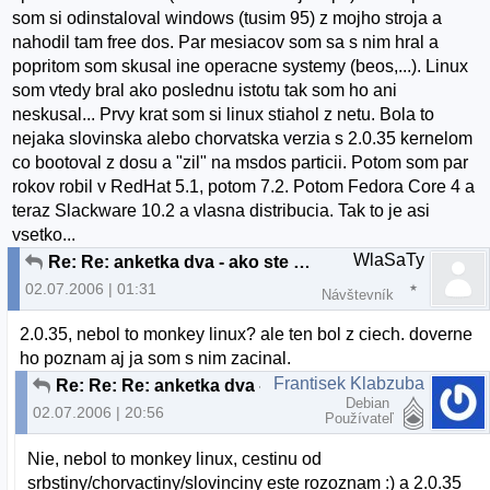
som si odinstaloval windows (tusim 95) z mojho stroja a
nahodil tam free dos. Par mesiacov som sa s nim hral a
popritom som skusal ine operacne systemy (beos,...). Linux
som vtedy bral ako poslednu istotu tak som ho ani
neskusal... Prvy krat som si linux stiahol z netu. Bola to
nejaka slovinska alebo chorvatska verzia s 2.0.35 kernelom
co bootoval z dosu a "zil" na msdos particii. Potom som par
rokov robil v RedHat 5.1, potom 7.2. Potom Fedora Core 4 a
teraz Slackware 10.2 a vlasna distribucia. Tak to je asi
vsetko...
WlaSaTy
Re: Re: anketka dva - ako ste sa dostali k linuxu?
02.07.2006 | 01:31
Návštevník
2.0.35, nebol to monkey linux? ale ten bol z ciech. doverne
ho poznam aj ja som s nim zacinal.
Frantisek Klabzuba
Re: Re: Re: anketka dva - ako ste sa dostali k lin
Debian
02.07.2006 | 20:56
Používateľ
Nie, nebol to monkey linux, cestinu od
srbstiny/chorvactiny/slovinciny este rozoznam :) a 2.0.35