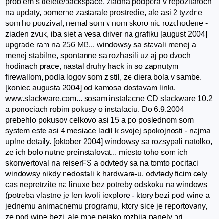
problem s delete/backspace, ziadna podpora v repozitaroch
na updaty, pomerne zastarale prostredie, ale asi 2 tyzdne
som ho pouzival, nemal som v nom skoro nic rozchodene -
ziaden zvuk, iba siet a vesa driver na grafiku [august 2004]
upgrade ram na 256 MB... windowsy sa stavali menej a
menej stabilne, spontanne sa rozhasili uz aj po dvoch
hodinach prace, nastal druhy hack in so zapnutym
firewallom, podla logov som zistil, ze diera bola v sambe.
[koniec augusta 2004] od kamosa dostavam linku
www.slackware.com... sosam instalacne CD slackware 10.2
a ponociach robim pokusy o instalaciu. Do 6.9.2004
prebehlo pokusov celkovo asi 15 a po poslednom som
system este asi 4 mesiace ladil k svojej spokojnosti - najma
uplne detaily. [oktober 2004] windowsy sa rozsypali natolko,
ze ich bolo nutne preinstalovat... miesto toho som ich
skonvertoval na reiserFS a odvtedy sa na tomto pocitaci
windowsy nikdy nedostali k hardware-u. odvtedy ficim cely
cas nepretrzite na linuxe bez potreby odskoku na windows
(potreba vlastne je len kvoli iexplore - ktory bezi pod wine a
jednemu animacnemu programu, ktory sice je reportovany,
ze pod wine bezi, ale mne nejako rozbija panely pri