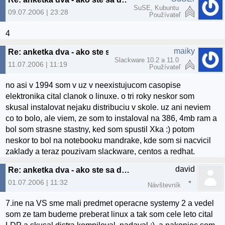
SuSE, Kubuntu
09.07.2006 | 23:28
Používateľ
4
maiky
Re: anketka dva - ako ste sa dostali k linuxu? :)
Slackware 10.2 a 11.0
11.07.2006 | 11:19
Používateľ
no asi v 1994 som v uz v neexistujucom casopise
elektronika cital clanok o linuxe. o tri roky neskor som
skusal instalovat nejaku distribuciu v skole. uz ani neviem
co to bolo, ale viem, ze som to instaloval na 386, 4mb ram a
bol som strasne stastny, ked som spustil Xka :) potom
neskor to bol na notebooku mandrake, kde som si nacvicil
zaklady a teraz pouzivam slackware, centos a redhat.
david
Re: anketka dva - ako ste sa dostali k linuxu? :)
01.07.2006 | 11:32
Návštevník
7.ine na VS sme mali predmet operacne systemy 2 a vedel
som ze tam budeme preberat linux a tak som cele leto cital