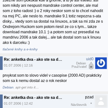
zbezne som pokukal kde a gnome, a to je asi vsetko. asi
som nikdy ani nespusit mandrake control center, ale mal
som z toho radost :) o 2 roky neskor som si to chcel nahodit
na moj PC, ale neslo to. mandrake 9.1 totiz nepozna s-ata
disky... vtedy som sa dostal na linuxos, a tak sa mi zda ze s
Ondrejom Huckom som potom riesil ze co s tym... takze
download mandrake 10.1 :) a potom som uz presedlal na
mandrivu 2006 a tak dalej... ale tak dostal som sa k linuxu
ako k darceku :)
tlačené knihy a e-knihy
uid0
Re: anketka dva - ako ste sa dostali k linuxu? :)
Debian
01.07.2006 | 12:16
Používateľ
prvykrat som to slovo videl v casopise (2000 AD) prakticky
som sa k nemu dostal az o rok neskor
Debian
. apt-get into it…
pzad
Re: anketka dva - ako ste sa dostali k linuxu? :)
01.07.2006 | 12:42
Návštevník