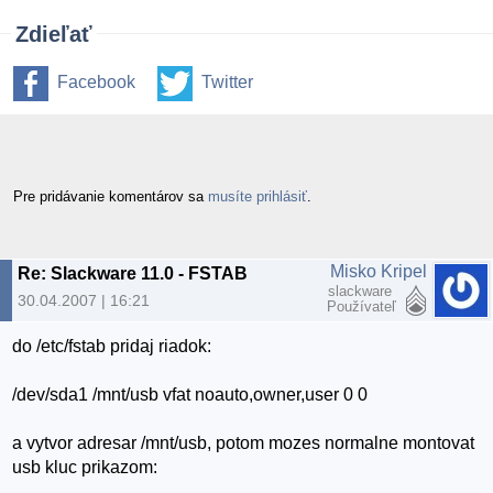
Zdieľať
Facebook
Twitter
Pre pridávanie komentárov sa
musíte prihlásiť
.
Misko Kripel
Re: Slackware 11.0 - FSTAB
slackware
30.04.2007 | 16:21
Používateľ
do /etc/fstab pridaj riadok:
/dev/sda1 /mnt/usb vfat noauto,owner,user 0 0
a vytvor adresar /mnt/usb, potom mozes normalne montovat
usb kluc prikazom: