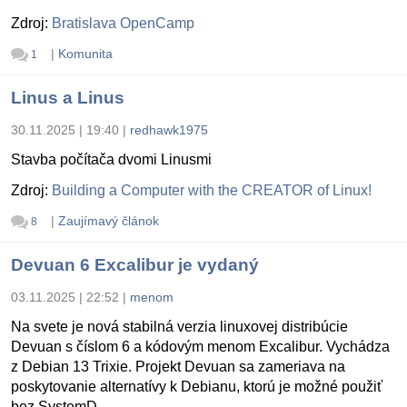
Zdroj:
Bratislava OpenCamp
|
Komunita
1
Linus a Linus
30.11.2025 | 19:40
|
redhawk1975
Stavba počítača dvomi Linusmi
Zdroj:
Building a Computer with the CREATOR of Linux!
|
Zaujímavý článok
8
Devuan 6 Excalibur je vydaný
03.11.2025 | 22:52
|
menom
Na svete je nová stabilná verzia linuxovej distribúcie
Devuan s číslom 6 a kódovým menom Excalibur. Vychádza
z Debian 13 Trixie. Projekt Devuan sa zameriava na
poskytovanie alternatívy k Debianu, ktorú je možné použiť
bez SystemD.