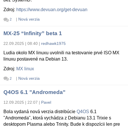
Zdroj:
https://www.devuan.org/get-devuan
|
Nová verzia
2
MX-25 “Infinity” beta 1
22.09.2025 | 08:40
|
redhawk1975
Ludia okolo MX linuxu uvolnili na testovanie prvé ISO MX
linuxu postavené na Debian 13.
Zdroj:
MX linux
|
Nová verzia
2
Q4OS 6.1 "Andromeda"
12.09.2025 | 22:07
|
Pavel
Bola vydaná nová verzia distribúcie
Q4OS
6.1
"Andromeda", ktorá vychádza z Debianu 13.1 Trixie s
desktopom Plasma alebo Trinity. Bude k dispozícii len pre