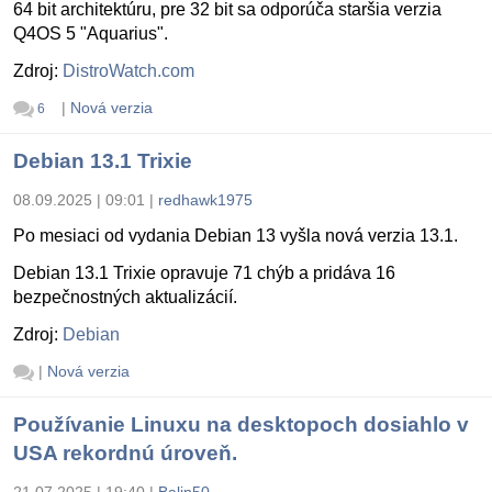
64 bit architektúru, pre 32 bit sa odporúča staršia verzia
Q4OS 5 "Aquarius".
Zdroj:
DistroWatch.com
|
Nová verzia
6
Debian 13.1 Trixie
08.09.2025 | 09:01
|
redhawk1975
Po mesiaci od vydania Debian 13 vyšla nová verzia 13.1.
Debian 13.1 Trixie opravuje 71 chýb a pridáva 16
bezpečnostných aktualizácií.
Zdroj:
Debian
|
Nová verzia
Používanie Linuxu na desktopoch dosiahlo v
USA rekordnú úroveň.
21.07.2025 | 19:40
|
Balin50