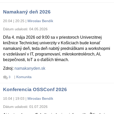
Namakaný deň 2026
20.04 | 20:25
|
Miroslav Bendík
Dátum udalosti:
04.05.2026
Dňa 4. mája 2026 od 9:00 sa v priestoroch Univerzitnej
knižnice Technickej univerzity v Košiciach bude konať
namakaný deň, teda deň nabitý prednáškami a workshopmi
o vzdelávaní v IT, programovaní, mikrokontroléroch, AI,
bezpečnosti, IoT a o ďalších témach.
Zdroj:
namakanyden.sk
|
Komunita
3
Konferencia OSSConf 2026
10.04 | 19:03
|
Miroslav Bendík
Dátum udalosti:
01.07.2026