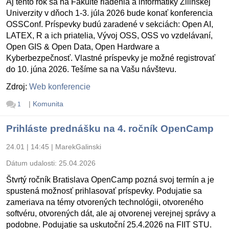
Aj tento rok sa na Fakulte riadenia a informatiky Žilinskej
Univerzity v dňoch 1-3. júla 2026 bude konať konferencia
OSSConf. Príspevky budú zaradené v sekciách: Open AI,
LATEX, R a ich priatelia, Vývoj OSS, OSS vo vzdelávaní,
Open GIS & Open Data, Open Hardware a
Kyberbezpečnosť. Vlastné príspevky je možné registrovať
do 10. júna 2026. Tešíme sa na Vašu návštevu.
Zdroj:
Web konferencie
|
Komunita
1
Prihláste prednášku na 4. ročník OpenCamp
24.01 | 14:45
|
MarekGalinski
Dátum udalosti:
25.04.2026
Štvrtý ročník Bratislava OpenCamp pozná svoj termín a je
spustená možnosť prihlasovať príspevky. Podujatie sa
zameriava na témy otvorených technológii, otvoreného
softvéru, otvorených dát, ale aj otvorenej verejnej správy a
podobne. Podujatie sa uskutoční 25.4.2026 na FIIT STU.