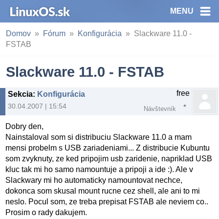
MENU
Domov
Fórum
Konfigurácia
Slackware 11.0 -
FSTAB
Slackware 11.0 - FSTAB
free
Sekcia
:
Konfigurácia
30.04.2007 | 15:54
Návštevník
Dobry den,
Nainstaloval som si distribuciu Slackware 11.0 a mam
mensi probelm s USB zariadeniami... Z distribucie Kubuntu
som zvyknuty, ze ked pripojim usb zaridenie, napriklad USB
kluc tak mi ho samo namountuje a pripoji a ide :). Ale v
Slackwary mi ho automaticky namountovat nechce,
dokonca som skusal mount rucne cez shell, ale ani to mi
neslo. Pocul som, ze treba prepisat FSTAB ale neviem co..
Prosim o rady dakujem.