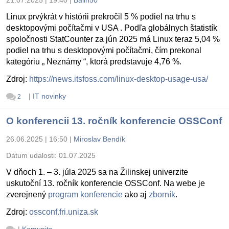
Linux prvýkrát v histórii prekročil 5 % podiel na trhu s
desktopovými počítačmi v USA . Podľa globálnych štatistík
spoločnosti StatCounter za jún 2025 má Linux teraz 5,04 %
podiel na trhu s desktopovými počítačmi, čím prekonal
kategóriu „ Neznámy “, ktorá predstavuje 4,76 %.
Zdroj:
https://news.itsfoss.com/linux-desktop-usage-usa/
|
IT novinky
2
O konferencii 13. ročník konferencie OSSConf
26.06.2025 | 16:50
|
Miroslav Bendík
Dátum udalosti:
01.07.2025
V dňoch 1. – 3. júla 2025 sa na Žilinskej univerzite
uskutoční 13. ročník konferencie OSSConf. Na webe je
zverejnený
program konferencie
ako aj
zborník
.
Zdroj:
ossconf.fri.uniza.sk