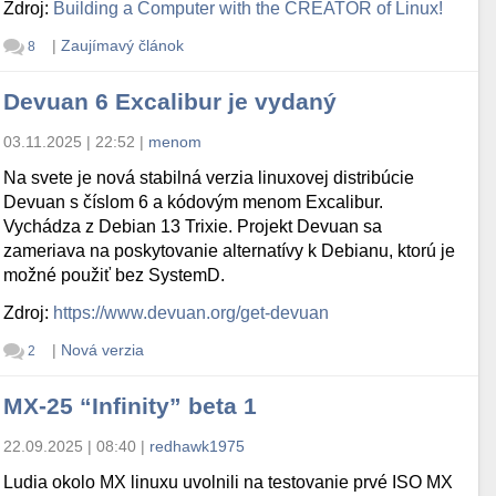
Zdroj:
Building a Computer with the CREATOR of Linux!
|
Zaujímavý článok
8
Devuan 6 Excalibur je vydaný
03.11.2025 | 22:52
|
menom
Na svete je nová stabilná verzia linuxovej distribúcie
Devuan s číslom 6 a kódovým menom Excalibur.
Vychádza z Debian 13 Trixie. Projekt Devuan sa
zameriava na poskytovanie alternatívy k Debianu, ktorú je
možné použiť bez SystemD.
Zdroj:
https://www.devuan.org/get-devuan
|
Nová verzia
2
MX-25 “Infinity” beta 1
22.09.2025 | 08:40
|
redhawk1975
Ludia okolo MX linuxu uvolnili na testovanie prvé ISO MX