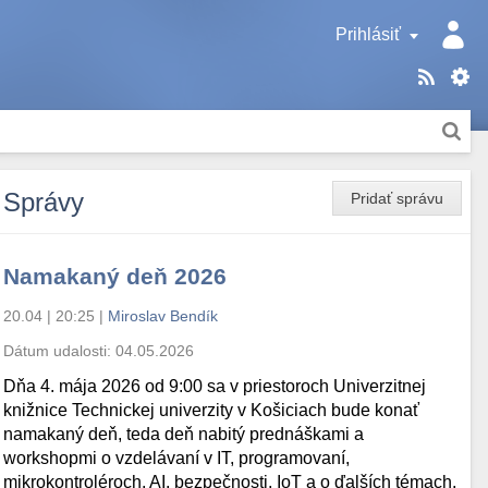
Prihlásiť
Správy
Pridať správu
Namakaný deň 2026
20.04 | 20:25
|
Miroslav Bendík
Dátum udalosti:
04.05.2026
Dňa 4. mája 2026 od 9:00 sa v priestoroch Univerzitnej
knižnice Technickej univerzity v Košiciach bude konať
namakaný deň, teda deň nabitý prednáškami a
workshopmi o vzdelávaní v IT, programovaní,
mikrokontroléroch, AI, bezpečnosti, IoT a o ďalších témach.