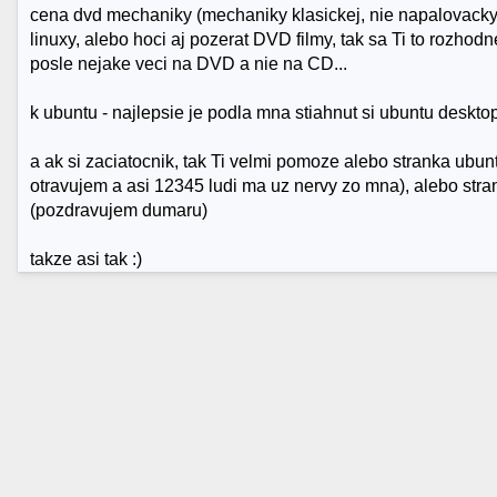
cena dvd mechaniky (mechaniky klasickej, nie napalovacky) 
linuxy, alebo hoci aj pozerat DVD filmy, tak sa Ti to rozhodn
posle nejake veci na DVD a nie na CD...
k ubuntu - najlepsie je podla mna stiahnut si ubuntu deskto
a ak si zaciatocnik, tak Ti velmi pomoze alebo stranka ubun
otravujem a asi 12345 ludi ma uz nervy zo mna), alebo stran
(pozdravujem dumaru)
takze asi tak :)