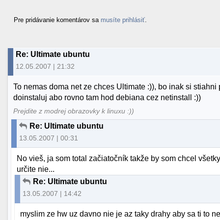
Pre pridávanie komentárov sa
musíte prihlásiť
.
Re: Ultimate ubuntu
12.05.2007 | 21:32
To nemas doma net ze chces Ultimate :)), bo inak si stiahni
doinstaluj abo rovno tam hod debiana cez netinstall :))
Prejdite z modrej obrazovky k linuxu :))
Re: Ultimate ubuntu
13.05.2007 | 00:31
No vieš, ja som total začiatočník takže by som chcel všetk
určite nie...
Re: Ultimate ubuntu
13.05.2007 | 14:42
myslim ze hw uz davno nie je az taky drahy aby sa ti to n