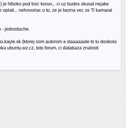
je hlboko pod tisic korun... ci uz budes skusat nejake
e oplati... nehovoriac o to, ze je bezna vec ze Ti kamarat
p - jednoduche.
tu.kayle.sk (ktorej som autorom a staaaaaale to tu dookola
ka ubuntu.wz.cz, toto forum, ci databaza znalosti