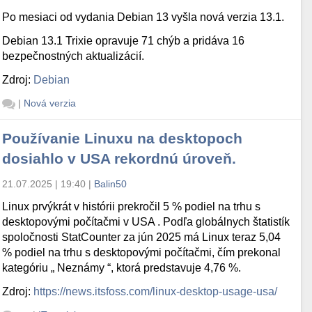
Po mesiaci od vydania Debian 13 vyšla nová verzia 13.1.
Debian 13.1 Trixie opravuje 71 chýb a pridáva 16
bezpečnostných aktualizácií.
Zdroj:
Debian
|
Nová verzia
Používanie Linuxu na desktopoch
dosiahlo v USA rekordnú úroveň.
21.07.2025 | 19:40
|
Balin50
Linux prvýkrát v histórii prekročil 5 % podiel na trhu s
desktopovými počítačmi v USA . Podľa globálnych štatistík
spoločnosti StatCounter za jún 2025 má Linux teraz 5,04
% podiel na trhu s desktopovými počítačmi, čím prekonal
kategóriu „ Neznámy “, ktorá predstavuje 4,76 %.
Zdroj:
https://news.itsfoss.com/linux-desktop-usage-usa/