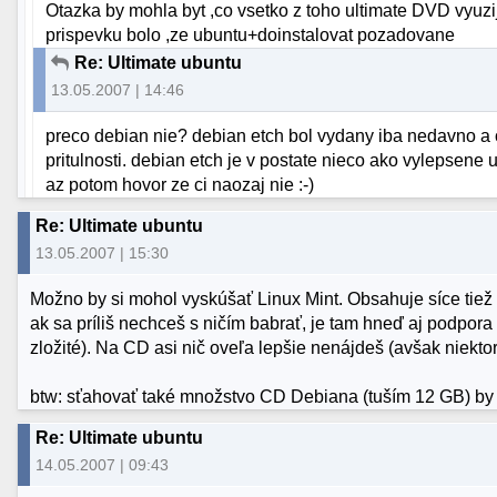
Otazka by mohla byt ,co vsetko z toho ultimate DVD vyuzij
prispevku bolo ,ze ubuntu+doinstalovat pozadovane
Re: Ultimate ubuntu
13.05.2007 | 14:46
preco debian nie? debian etch bol vydany iba nedavno a
pritulnosti. debian etch je v postate nieco ako vylepsene 
az potom hovor ze ci naozaj nie :-)
Re: Ultimate ubuntu
13.05.2007 | 15:30
Možno by si mohol vyskúšať Linux Mint. Obsahuje síce tiež h
ak sa príliš nechceš s ničím babrať, je tam hneď aj podpora
zložité). Na CD asi nič oveľa lepšie nenájdeš (avšak niektoré
btw: sťahovať také množstvo CD Debiana (tuším 12 GB) by b
Re: Ultimate ubuntu
14.05.2007 | 09:43