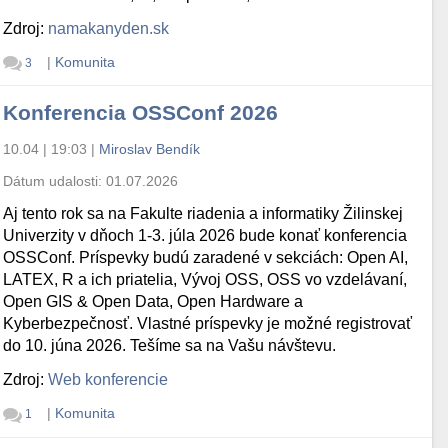
Zdroj:
namakanyden.sk
|
Komunita
3
Konferencia OSSConf 2026
10.04 | 19:03
|
Miroslav Bendík
Dátum udalosti:
01.07.2026
Aj tento rok sa na Fakulte riadenia a informatiky Žilinskej
Univerzity v dňoch 1-3. júla 2026 bude konať konferencia
OSSConf. Príspevky budú zaradené v sekciách: Open AI,
LATEX, R a ich priatelia, Vývoj OSS, OSS vo vzdelávaní,
Open GIS & Open Data, Open Hardware a
Kyberbezpečnosť. Vlastné príspevky je možné registrovať
do 10. júna 2026. Tešíme sa na Vašu návštevu.
Zdroj:
Web konferencie
|
Komunita
1