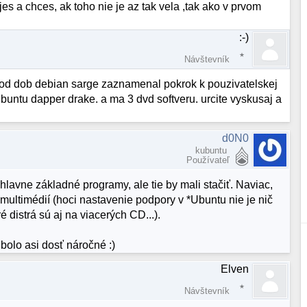
es a chces, ak toho nie je az tak vela ,tak ako v prvom
:-)
Návštevník
 od dob debian sarge zaznamenal pokrok k pouzivatelskej
ubuntu dapper drake. a ma 3 dvd softveru. urcite vyskusaj a
d0N0
kubuntu
Používateľ
lavne základné programy, ale tie by mali stačiť. Naviac,
 multimédií (hoci nastavenie podpory v *Ubuntu nie je nič
 distrá sú aj na viacerých CD...).
olo asi dosť náročné :)
Elven
Návštevník