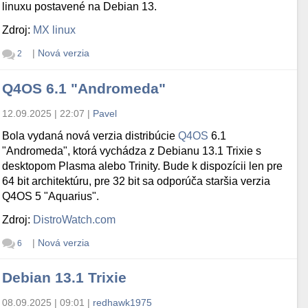
linuxu postavené na Debian 13.
Zdroj:
MX linux
|
Nová verzia
2
Q4OS 6.1 "Andromeda"
12.09.2025 | 22:07
|
Pavel
Bola vydaná nová verzia distribúcie
Q4OS
6.1
"Andromeda", ktorá vychádza z Debianu 13.1 Trixie s
desktopom Plasma alebo Trinity. Bude k dispozícii len pre
64 bit architektúru, pre 32 bit sa odporúča staršia verzia
Q4OS 5 "Aquarius".
Zdroj:
DistroWatch.com
|
Nová verzia
6
Debian 13.1 Trixie
08.09.2025 | 09:01
|
redhawk1975