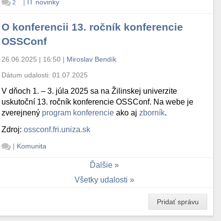
|
IT novinky
2
O konferencii 13. ročník konferencie
OSSConf
26.06.2025 | 16:50
|
Miroslav Bendík
Dátum udalosti:
01.07.2025
V dňoch 1. – 3. júla 2025 sa na Žilinskej univerzite
uskutoční 13. ročník konferencie OSSConf. Na webe je
zverejnený
program konferencie
ako aj
zborník
.
Zdroj:
ossconf.fri.uniza.sk
|
Komunita
Ďalšie
Všetky udalosti
Pridať správu