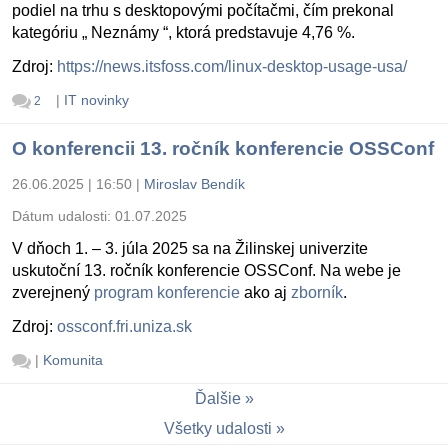
podiel na trhu s desktopovými počítačmi, čím prekonal
kategóriu „ Neznámy “, ktorá predstavuje 4,76 %.
Zdroj:
https://news.itsfoss.com/linux-desktop-usage-usa/
|
IT novinky
2
O konferencii 13. ročník konferencie OSSConf
26.06.2025 | 16:50
|
Miroslav Bendík
Dátum udalosti:
01.07.2025
V dňoch 1. – 3. júla 2025 sa na Žilinskej univerzite
uskutoční 13. ročník konferencie OSSConf. Na webe je
zverejnený
program konferencie
ako aj
zborník
.
Zdroj:
ossconf.fri.uniza.sk
|
Komunita
Ďalšie
Všetky udalosti