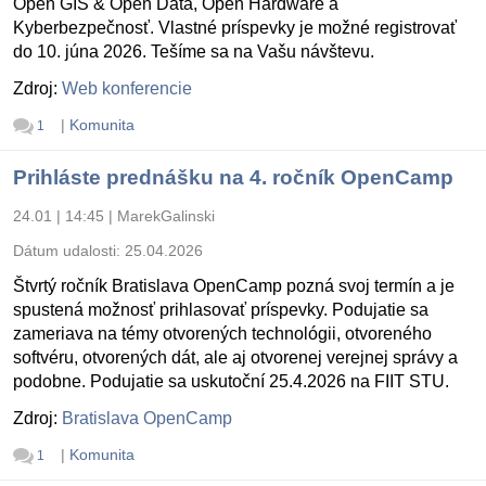
Open GIS & Open Data, Open Hardware a
Kyberbezpečnosť. Vlastné príspevky je možné registrovať
do 10. júna 2026. Tešíme sa na Vašu návštevu.
Zdroj:
Web konferencie
|
Komunita
1
Prihláste prednášku na 4. ročník OpenCamp
24.01 | 14:45
|
MarekGalinski
Dátum udalosti:
25.04.2026
Štvrtý ročník Bratislava OpenCamp pozná svoj termín a je
spustená možnosť prihlasovať príspevky. Podujatie sa
zameriava na témy otvorených technológii, otvoreného
softvéru, otvorených dát, ale aj otvorenej verejnej správy a
podobne. Podujatie sa uskutoční 25.4.2026 na FIIT STU.
Zdroj:
Bratislava OpenCamp
|
Komunita
1