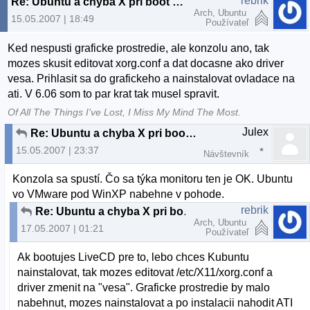
rebrik
Re: Ubuntu a chyba X pri boot LIVE CD
Arch, Ubuntu
15.05.2007 | 18:49
Používateľ
Ked nespusti graficke prostredie, ale konzolu ano, tak
mozes skusit editovat xorg.conf a dat docasne ako driver
vesa. Prihlasit sa do grafickeho a nainstalovat ovladace na
ati. V 6.06 som to par krat tak musel spravit.
Of All The Things I've Lost, I Miss My Mind The Most.
Julex
Re: Ubuntu a chyba X pri boot LIVE CD
15.05.2007 | 23:37
Návštevník
Konzola sa spustí. Čo sa týka monitoru ten je OK. Ubuntu
vo VMware pod WinXP nabehne v pohode.
rebrik
Re: Ubuntu a chyba X pri boot LIVE CD
Arch, Ubuntu
17.05.2007 | 01:21
Používateľ
Ak bootujes LiveCD pre to, lebo chces Kubuntu
nainstalovat, tak mozes editovat /etc/X11/xorg.conf a
driver zmenit na "vesa". Graficke prostredie by malo
nabehnut, mozes nainstalovat a po instalacii nahodit ATI