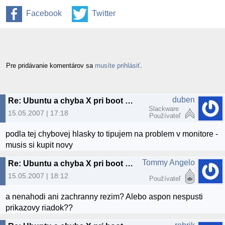
Facebook
Twitter
Pre pridávanie komentárov sa
musíte prihlásiť
.
duben
Re: Ubuntu a chyba X pri boot LIVE CD
Slackware
15.05.2007 | 17:18
Používateľ
podla tej chybovej hlasky to tipujem na problem v monitore -
musis si kupit novy
Tommy Angelo
Re: Ubuntu a chyba X pri boot LIVE CD
15.05.2007 | 18:12
Používateľ
a nenahodi ani zachranny rezim? Alebo aspon nespusti
prikazovy riadok??