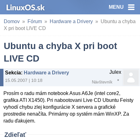
MENU
Domov
Fórum
Hardware a Drivery
Ubuntu a chyba
X pri boot LIVE CD
Ubuntu a chyba X pri boot
LIVE CD
Julex
Sekcia
:
Hardware a Drivery
15.05.2007 | 10:18
Návštevník
Prosím o radu mám notebook Asus A6Je (intel core2,
grafika ATI X1450). Pri nabootovani Live CD Ubuntu Feisty
vyhodí chybu zlej konfigurácie X servera a grafické
prostredie nenačíta. Primárny op systém mám WinXP. Za
radu ďakujem.
Zdieľať