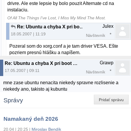
drivre. Ale este lepsie by bolo pouzit Alternate cd na
instalaciu.
Of All The Things I've Lost, I Miss My Mind The Most.
Julex
Re: Ubuntu a chyba X pri boot LIVE CD
18.05.2007 | 11:19
Návštevník
Pozeral som do xorg.conf a je tam driver VESA. Ešte
pozriem presnú hlášku a napíšem.
Grawp
Re: Ubuntu a chyba X pri boot LIVE CD
17.05.2007 | 09:11
Návštevník
mne zase ubuntu nenacita niekedy spravne rozlisenie a
niekedy ano, takisto aj kubuntu
Správy
Pridať správu
Namakaný deň 2026
20.04 | 20:25
|
Miroslav Bendík