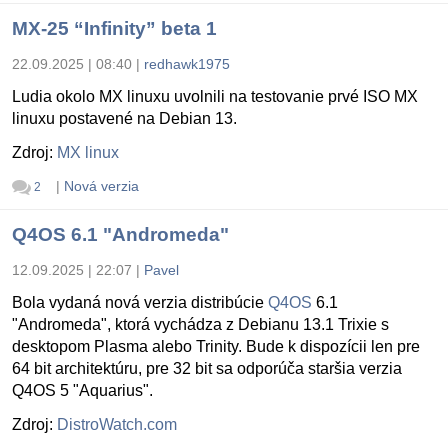
MX-25 “Infinity” beta 1
22.09.2025 | 08:40
|
redhawk1975
Ludia okolo MX linuxu uvolnili na testovanie prvé ISO MX
linuxu postavené na Debian 13.
Zdroj:
MX linux
|
Nová verzia
2
Q4OS 6.1 "Andromeda"
12.09.2025 | 22:07
|
Pavel
Bola vydaná nová verzia distribúcie
Q4OS
6.1
"Andromeda", ktorá vychádza z Debianu 13.1 Trixie s
desktopom Plasma alebo Trinity. Bude k dispozícii len pre
64 bit architektúru, pre 32 bit sa odporúča staršia verzia
Q4OS 5 "Aquarius".
Zdroj:
DistroWatch.com