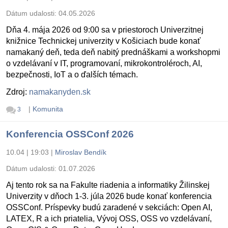
Dátum udalosti:
04.05.2026
Dňa 4. mája 2026 od 9:00 sa v priestoroch Univerzitnej
knižnice Technickej univerzity v Košiciach bude konať
namakaný deň, teda deň nabitý prednáškami a workshopmi
o vzdelávaní v IT, programovaní, mikrokontroléroch, AI,
bezpečnosti, IoT a o ďalších témach.
Zdroj:
namakanyden.sk
|
Komunita
3
Konferencia OSSConf 2026
10.04 | 19:03
|
Miroslav Bendík
Dátum udalosti:
01.07.2026
Aj tento rok sa na Fakulte riadenia a informatiky Žilinskej
Univerzity v dňoch 1-3. júla 2026 bude konať konferencia
OSSConf. Príspevky budú zaradené v sekciách: Open AI,
LATEX, R a ich priatelia, Vývoj OSS, OSS vo vzdelávaní,