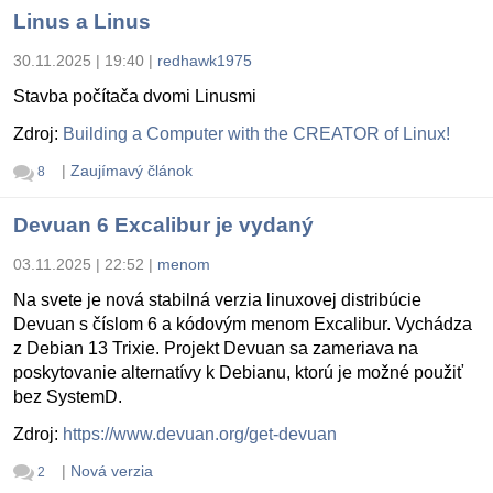
Linus a Linus
30.11.2025 | 19:40
|
redhawk1975
Stavba počítača dvomi Linusmi
Zdroj:
Building a Computer with the CREATOR of Linux!
|
Zaujímavý článok
8
Devuan 6 Excalibur je vydaný
03.11.2025 | 22:52
|
menom
Na svete je nová stabilná verzia linuxovej distribúcie
Devuan s číslom 6 a kódovým menom Excalibur. Vychádza
z Debian 13 Trixie. Projekt Devuan sa zameriava na
poskytovanie alternatívy k Debianu, ktorú je možné použiť
bez SystemD.
Zdroj:
https://www.devuan.org/get-devuan
|
Nová verzia
2