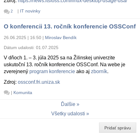
Zdroj:
https://news.itsfoss.com/linux-desktop-usage-usa/
|
IT novinky
2
O konferencii 13. ročník konferencie OSSConf
26.06.2025 | 16:50
|
Miroslav Bendík
Dátum udalosti:
01.07.2025
V dňoch 1. – 3. júla 2025 sa na Žilinskej univerzite
uskutoční 13. ročník konferencie OSSConf. Na webe je
zverejnený
program konferencie
ako aj
zborník
.
Zdroj:
ossconf.fri.uniza.sk
|
Komunita
Ďalšie
Všetky udalosti
Pridať správu