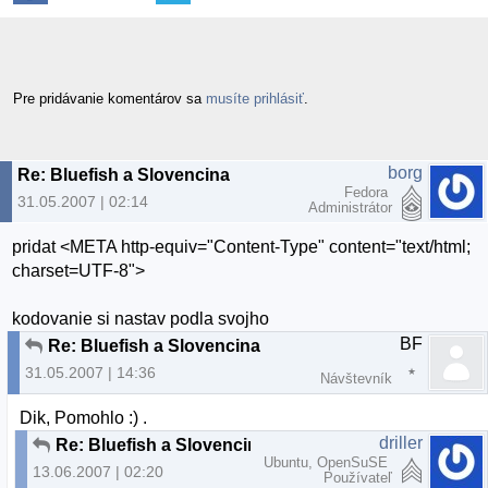
Pre pridávanie komentárov sa
musíte prihlásiť
.
borg
Re: Bluefish a Slovencina
Fedora
31.05.2007 | 02:14
Administrátor
pridat <META http-equiv="Content-Type" content="text/html;
charset=UTF-8">
kodovanie si nastav podla svojho
BF
Re: Bluefish a Slovencina
31.05.2007 | 14:36
Návštevník
Dik, Pomohlo :) .
driller
Re: Bluefish a Slovencina
Ubuntu, OpenSuSE
13.06.2007 | 02:20
Používateľ