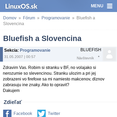
MENU
Domov
Fórum
Programovanie
Bluefish a
Slovencina
Bluefish a Slovencina
BLUEFISH
Sekcia
:
Programovanie
31.05.2007 | 00:57
Návštevník
Zdravim Vas. Robim si stranku v BF, no volajako si
nerozumie so slevencinou. Stranku ulozim a pri jej
zobrazeni vo firefoxe sa mi namiesto makcenov, dlznov
zabrasuju ine znaky. Ako to opravit?
Dakujem
Zdieľať
Facebook
Twitter