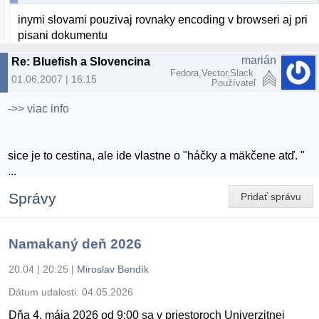
inymi slovami pouzivaj rovnaky encoding v browseri aj pri
pisani dokumentu
marián
Re: Bluefish a Slovencina
Fedora,Vector,Slack
01.06.2007 | 16:15
Používateľ
->> viac info
sice je to cestina, ale ide vlastne o "háčky a mäkčene atď. "
...
Správy
Pridať správu
Namakaný deň 2026
20.04 | 20:25
|
Miroslav Bendík
Dátum udalosti:
04.05.2026
Dňa 4. mája 2026 od 9:00 sa v priestoroch Univerzitnej