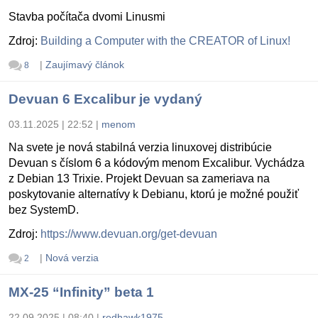
Stavba počítača dvomi Linusmi
Zdroj:
Building a Computer with the CREATOR of Linux!
|
Zaujímavý článok
8
Devuan 6 Excalibur je vydaný
03.11.2025 | 22:52
|
menom
Na svete je nová stabilná verzia linuxovej distribúcie
Devuan s číslom 6 a kódovým menom Excalibur. Vychádza
z Debian 13 Trixie. Projekt Devuan sa zameriava na
poskytovanie alternatívy k Debianu, ktorú je možné použiť
bez SystemD.
Zdroj:
https://www.devuan.org/get-devuan
|
Nová verzia
2
MX-25 “Infinity” beta 1
22.09.2025 | 08:40
|
redhawk1975