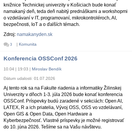
knižnice Technickej univerzity v Košiciach bude konať
namakaný deň, teda deň nabitý prednáškami a workshopmi
o vzdelávaní v IT, programovaní, mikrokontroléroch, AI,
bezpečnosti, IoT a o ďalších témach.
Zdroj:
namakanyden.sk
|
Komunita
3
Konferencia OSSConf 2026
10.04 | 19:03
|
Miroslav Bendík
Dátum udalosti:
01.07.2026
Aj tento rok sa na Fakulte riadenia a informatiky Žilinskej
Univerzity v dňoch 1-3. júla 2026 bude konať konferencia
OSSConf. Príspevky budú zaradené v sekciách: Open AI,
LATEX, R a ich priatelia, Vývoj OSS, OSS vo vzdelávaní,
Open GIS & Open Data, Open Hardware a
Kyberbezpečnosť. Vlastné príspevky je možné registrovať
do 10. júna 2026. Tešíme sa na Vašu návštevu.