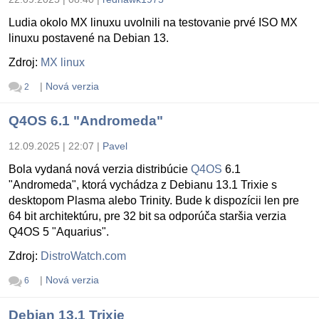
Ludia okolo MX linuxu uvolnili na testovanie prvé ISO MX
linuxu postavené na Debian 13.
Zdroj:
MX linux
|
Nová verzia
2
Q4OS 6.1 "Andromeda"
12.09.2025 | 22:07
|
Pavel
Bola vydaná nová verzia distribúcie
Q4OS
6.1
"Andromeda", ktorá vychádza z Debianu 13.1 Trixie s
desktopom Plasma alebo Trinity. Bude k dispozícii len pre
64 bit architektúru, pre 32 bit sa odporúča staršia verzia
Q4OS 5 "Aquarius".
Zdroj:
DistroWatch.com
|
Nová verzia
6
Debian 13.1 Trixie