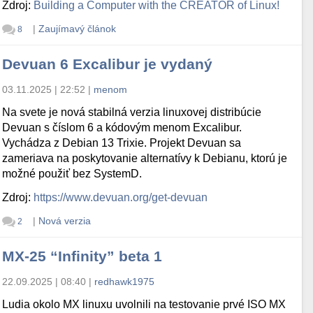
Zdroj:
Building a Computer with the CREATOR of Linux!
|
Zaujímavý článok
8
Devuan 6 Excalibur je vydaný
03.11.2025 | 22:52
|
menom
Na svete je nová stabilná verzia linuxovej distribúcie
Devuan s číslom 6 a kódovým menom Excalibur.
Vychádza z Debian 13 Trixie. Projekt Devuan sa
zameriava na poskytovanie alternatívy k Debianu, ktorú je
možné použiť bez SystemD.
Zdroj:
https://www.devuan.org/get-devuan
|
Nová verzia
2
MX-25 “Infinity” beta 1
22.09.2025 | 08:40
|
redhawk1975
Ludia okolo MX linuxu uvolnili na testovanie prvé ISO MX