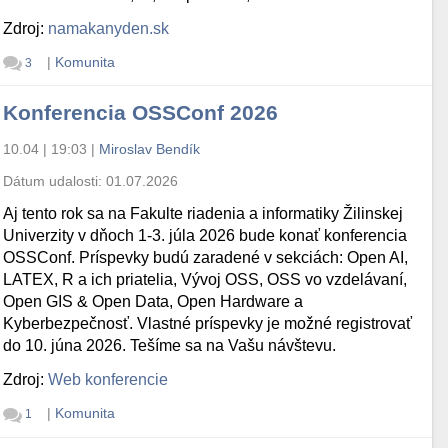
Zdroj:
namakanyden.sk
|
Komunita
3
Konferencia OSSConf 2026
10.04 | 19:03
|
Miroslav Bendík
Dátum udalosti:
01.07.2026
Aj tento rok sa na Fakulte riadenia a informatiky Žilinskej
Univerzity v dňoch 1-3. júla 2026 bude konať konferencia
OSSConf. Príspevky budú zaradené v sekciách: Open AI,
LATEX, R a ich priatelia, Vývoj OSS, OSS vo vzdelávaní,
Open GIS & Open Data, Open Hardware a
Kyberbezpečnosť. Vlastné príspevky je možné registrovať
do 10. júna 2026. Tešíme sa na Vašu návštevu.
Zdroj:
Web konferencie
|
Komunita
1