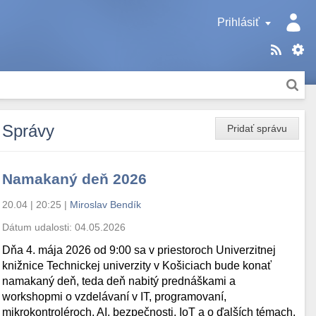
Prihlásiť
Správy
Pridať správu
Namakaný deň 2026
20.04 | 20:25
|
Miroslav Bendík
Dátum udalosti:
04.05.2026
Dňa 4. mája 2026 od 9:00 sa v priestoroch Univerzitnej
knižnice Technickej univerzity v Košiciach bude konať
namakaný deň, teda deň nabitý prednáškami a
workshopmi o vzdelávaní v IT, programovaní,
mikrokontroléroch, AI, bezpečnosti, IoT a o ďalších témach.