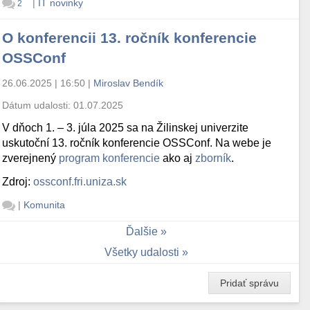
|
IT novinky
2
O konferencii 13. ročník konferencie
OSSConf
26.06.2025 | 16:50
|
Miroslav Bendík
Dátum udalosti:
01.07.2025
V dňoch 1. – 3. júla 2025 sa na Žilinskej univerzite
uskutoční 13. ročník konferencie OSSConf. Na webe je
zverejnený
program konferencie
ako aj
zborník
.
Zdroj:
ossconf.fri.uniza.sk
|
Komunita
Ďalšie
Všetky udalosti
Pridať správu