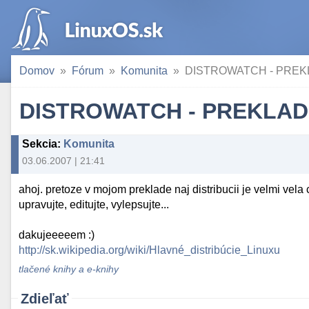
Domov
Fórum
Komunita
DISTROWATCH - PREKLAD
DISTROWATCH - PREKLAD - 
Sekcia
:
Komunita
03.06.2007 | 21:41
ahoj. pretoze v mojom preklade naj distribucii je velmi vela
upravujte, editujte, vylepsujte...
dakujeeeeem :)
http://sk.wikipedia.org/wiki/Hlavné_distribúcie_Linuxu
tlačené knihy a e-knihy
Zdieľať