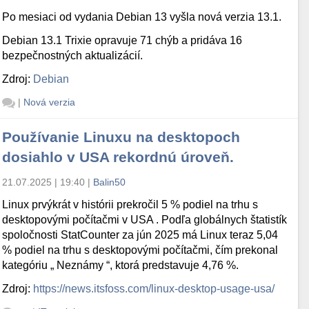
Po mesiaci od vydania Debian 13 vyšla nová verzia 13.1.
Debian 13.1 Trixie opravuje 71 chýb a pridáva 16
bezpečnostných aktualizácií.
Zdroj:
Debian
|
Nová verzia
Používanie Linuxu na desktopoch
dosiahlo v USA rekordnú úroveň.
21.07.2025 | 19:40
|
Balin50
Linux prvýkrát v histórii prekročil 5 % podiel na trhu s
desktopovými počítačmi v USA . Podľa globálnych štatistík
spoločnosti StatCounter za jún 2025 má Linux teraz 5,04
% podiel na trhu s desktopovými počítačmi, čím prekonal
kategóriu „ Neznámy “, ktorá predstavuje 4,76 %.
Zdroj:
https://news.itsfoss.com/linux-desktop-usage-usa/