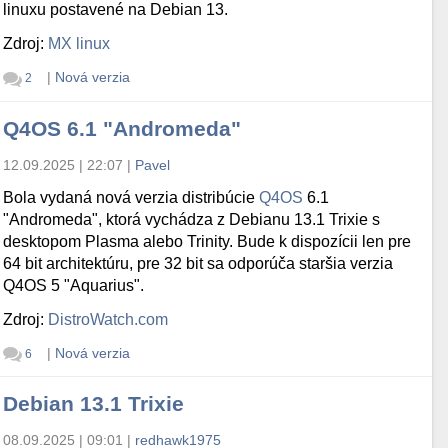
linuxu postavené na Debian 13.
Zdroj:
MX linux
|
Nová verzia
2
Q4OS 6.1 "Andromeda"
12.09.2025 | 22:07
|
Pavel
Bola vydaná nová verzia distribúcie
Q4OS
6.1
"Andromeda", ktorá vychádza z Debianu 13.1 Trixie s
desktopom Plasma alebo Trinity. Bude k dispozícii len pre
64 bit architektúru, pre 32 bit sa odporúča staršia verzia
Q4OS 5 "Aquarius".
Zdroj:
DistroWatch.com
|
Nová verzia
6
Debian 13.1 Trixie
08.09.2025 | 09:01
|
redhawk1975