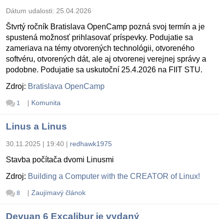
Dátum udalosti:
25.04.2026
Štvrtý ročník Bratislava OpenCamp pozná svoj termín a je
spustená možnosť prihlasovať príspevky. Podujatie sa
zameriava na témy otvorených technológii, otvoreného
softvéru, otvorených dát, ale aj otvorenej verejnej správy a
podobne. Podujatie sa uskutoční 25.4.2026 na FIIT STU.
Zdroj:
Bratislava OpenCamp
|
Komunita
1
Linus a Linus
30.11.2025 | 19:40
|
redhawk1975
Stavba počítača dvomi Linusmi
Zdroj:
Building a Computer with the CREATOR of Linux!
|
Zaujímavý článok
8
Devuan 6 Excalibur je vydaný