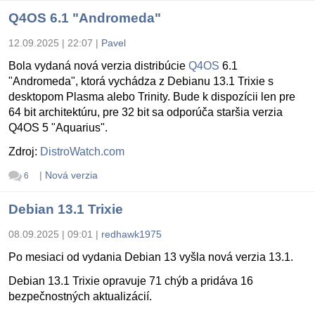
Q4OS 6.1 "Andromeda"
12.09.2025 | 22:07
|
Pavel
Bola vydaná nová verzia distribúcie
Q4OS
6.1
"Andromeda", ktorá vychádza z Debianu 13.1 Trixie s
desktopom Plasma alebo Trinity. Bude k dispozícii len pre
64 bit architektúru, pre 32 bit sa odporúča staršia verzia
Q4OS 5 "Aquarius".
Zdroj:
DistroWatch.com
|
Nová verzia
6
Debian 13.1 Trixie
08.09.2025 | 09:01
|
redhawk1975
Po mesiaci od vydania Debian 13 vyšla nová verzia 13.1.
Debian 13.1 Trixie opravuje 71 chýb a pridáva 16
bezpečnostných aktualizácií.