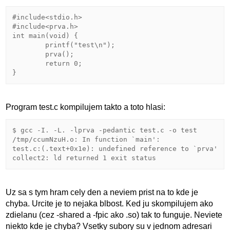
#include<stdio.h>

#include<prva.h>

int main(void) {

        printf("test\n");

        prva();

        return 0;

Program test.c kompilujem takto a toto hlasi:
$ gcc -I. -L. -lprva -pedantic test.c -o test

/tmp/ccumNzuH.o: In function `main':

test.c:(.text+0x1e): undefined reference to `prva'

Uz sa s tym hram cely den a neviem prist na to kde je
chyba. Urcite je to nejaka blbost. Ked ju skompilujem ako
zdielanu (cez -shared a -fpic ako .so) tak to funguje. Neviete
niekto kde je chyba? Vsetky subory su v jednom adresari