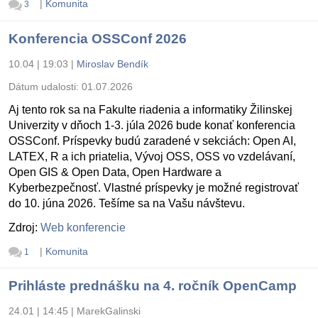
|
Komunita
3
Konferencia OSSConf 2026
10.04 | 19:03
|
Miroslav Bendík
Dátum udalosti:
01.07.2026
Aj tento rok sa na Fakulte riadenia a informatiky Žilinskej
Univerzity v dňoch 1-3. júla 2026 bude konať konferencia
OSSConf. Príspevky budú zaradené v sekciách: Open AI,
LATEX, R a ich priatelia, Vývoj OSS, OSS vo vzdelávaní,
Open GIS & Open Data, Open Hardware a
Kyberbezpečnosť. Vlastné príspevky je možné registrovať
do 10. júna 2026. Tešíme sa na Vašu návštevu.
Zdroj:
Web konferencie
|
Komunita
1
Prihláste prednášku na 4. ročník OpenCamp
24.01 | 14:45
|
MarekGalinski