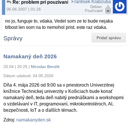
Frantisek Klabzuba
Re: problem pri pouzivani vlastnej statickej kniznice
Debian
06.06.2007 | 01:26
Používateľ
no jo, funguje to, vdaka. Vedel som ze to bude nejaka
blbost len som na to nemohol prist. este raz vdaka.
Správy
Pridať správu
Namakaný deň 2026
20.04 | 20:25
|
Miroslav Bendík
Dátum udalosti:
04.05.2026
Dňa 4. mája 2026 od 9:00 sa v priestoroch Univerzitnej
knižnice Technickej univerzity v Košiciach bude konať
namakaný deň, teda deň nabitý prednáškami a workshopmi
o vzdelávaní v IT, programovaní, mikrokontroléroch, AI,
bezpečnosti, IoT a o ďalších témach.
Zdroj:
namakanyden.sk