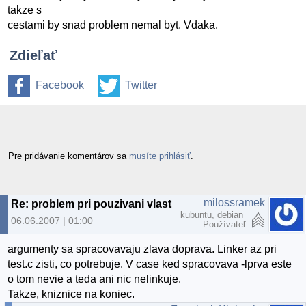
takze s
cestami by snad problem nemal byt. Vdaka.
Zdieľať
Facebook
Twitter
Pre pridávanie komentárov sa
musíte prihlásiť
.
milossramek
Re: problem pri pouzivani vlastnej statickej kniznice
kubuntu, debian
06.06.2007 | 01:00
Používateľ
argumenty sa spracovavaju zlava doprava. Linker az pri
test.c zisti, co potrebuje. V case ked spracovava -lprva este
o tom nevie a teda ani nic nelinkuje.
Takze, kniznice na koniec.