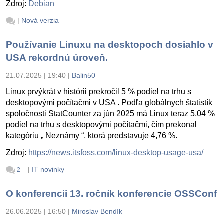
Zdroj:
Debian
|
Nová verzia
Používanie Linuxu na desktopoch dosiahlo v
USA rekordnú úroveň.
21.07.2025 | 19:40
|
Balin50
Linux prvýkrát v histórii prekročil 5 % podiel na trhu s
desktopovými počítačmi v USA . Podľa globálnych štatistík
spoločnosti StatCounter za jún 2025 má Linux teraz 5,04 %
podiel na trhu s desktopovými počítačmi, čím prekonal
kategóriu „ Neznámy “, ktorá predstavuje 4,76 %.
Zdroj:
https://news.itsfoss.com/linux-desktop-usage-usa/
|
IT novinky
2
O konferencii 13. ročník konferencie OSSConf
26.06.2025 | 16:50
|
Miroslav Bendík