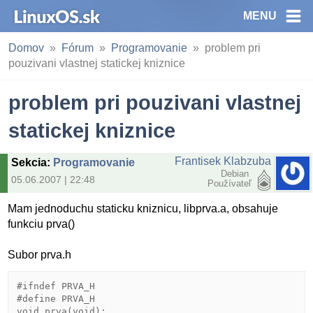
MENU
Domov
Fórum
Programovanie
problem pri
pouzivani vlastnej statickej kniznice
problem pri pouzivani vlastnej
statickej kniznice
Frantisek Klabzuba
Sekcia
:
Programovanie
Debian
05.06.2007 | 22:48
Používateľ
Mam jednoduchu staticku kniznicu, libprva.a, obsahuje
funkciu prva()
Subor prva.h
#ifndef PRVA_H

#define PRVA_H

void prva(void);
