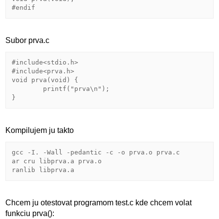
Subor prva.c
#include<stdio.h>

#include<prva.h>

void prva(void) {

        printf("prva\n");

Kompilujem ju takto
gcc -I. -Wall -pedantic -c -o prva.o prva.c

ar cru libprva.a prva.o 

Chcem ju otestovat programom test.c kde chcem volat
funkciu prva():