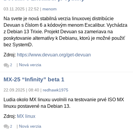
03.11.2025 | 22:52
|
menom
Na svete je nová stabilná verzia linuxovej distribúcie
Devuan s číslom 6 a kódovým menom Excalibur. Vychádza
z Debian 13 Trixie. Projekt Devuan sa zameriava na
poskytovanie alternatívy k Debianu, ktorú je možné použiť
bez SystemD.
Zdroj:
https://www.devuan.org/get-devuan
|
Nová verzia
2
MX-25 “Infinity” beta 1
22.09.2025 | 08:40
|
redhawk1975
Ludia okolo MX linuxu uvolnili na testovanie prvé ISO MX
linuxu postavené na Debian 13.
Zdroj:
MX linux
|
Nová verzia
2