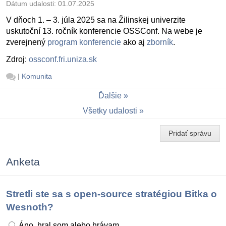
Dátum udalosti:
01.07.2025
V dňoch 1. – 3. júla 2025 sa na Žilinskej univerzite
uskutoční 13. ročník konferencie OSSConf. Na webe je
zverejnený
program konferencie
ako aj
zborník
.
Zdroj:
ossconf.fri.uniza.sk
|
Komunita
Ďalšie
Všetky udalosti
Pridať správu
Anketa
Stretli ste sa s open-source stratégiou Bitka o
Wesnoth?
Áno, hral som alebo hrávam