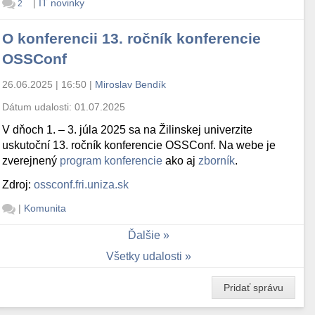
|
IT novinky
2
O konferencii 13. ročník konferencie
OSSConf
26.06.2025 | 16:50
|
Miroslav Bendík
Dátum udalosti:
01.07.2025
V dňoch 1. – 3. júla 2025 sa na Žilinskej univerzite
uskutoční 13. ročník konferencie OSSConf. Na webe je
zverejnený
program konferencie
ako aj
zborník
.
Zdroj:
ossconf.fri.uniza.sk
|
Komunita
Ďalšie
Všetky udalosti
Pridať správu