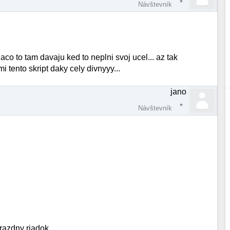
Návštevník
co to tam davaju ked to neplni svoj ucel... az tak
i tento skript daky cely divnyyy...
jano
Návštevník
prazdny riadok