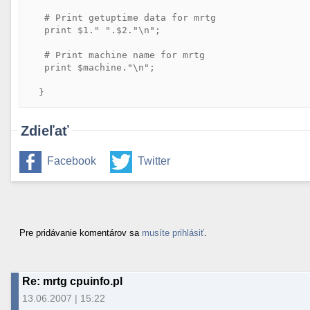
   # Print getuptime data for mrtg

   print $1." ".$2."\n";

   # Print machine name for mrtg

   print $machine."\n";

Zdieľať
Facebook
Twitter
Pre pridávanie komentárov sa
musíte prihlásiť
.
Re: mrtg cpuinfo.pl
13.06.2007 | 15:22