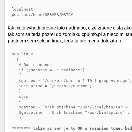
localhost

tak mi to vyhodi presne toto nadmnou, cize ziadne cisla ako
tak som sa teda pozrel do zdrojaku cpuinfo.pl a nieco mi ta
pastnem sem sekciu linux, teda tu pre mena dolezitu :)
sub linux

  {

   # Run commands

   if ($machine =~ 'localhost')

   {

   $getcpu = `/usr/bin/sar -u 1 10 | grep Average`;
   $getuptime = `/usr/bin/uptime`;

   }

   else

   {

   $getcpu = `$rsh $machine "/usr/local/bin/sar -u 
   $getuptime = `$rsh $machine "/usr/bin/uptime"`;

   }

******** takze az sem je to OK a rozumiem tomu, ke