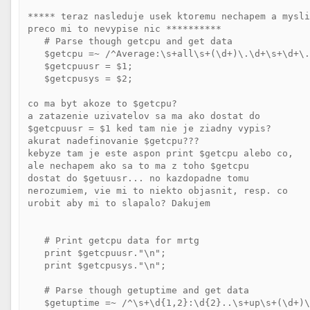
***** teraz nasleduje usek ktoremu nechapem a mysli
preco mi to nevypise nic **********

   # Parse though getcpu and get data

   $getcpu =~ /^Average:\s+all\s+(\d+)\.\d+\s+\d+\.
   $getcpuusr = $1;

   $getcpusys = $2;

co ma byt akoze to $getcpu? 

a zatazenie uzivatelov sa ma ako dostat do 

$getcpuusr = $1 ked tam nie je ziadny vypis? 

akurat nadefinovanie $getcpu??? 

kebyze tam je este aspon print $getcpu alebo co, 

ale nechapem ako sa to ma z toho $getcpu 

dostat do $getuusr... no kazdopadne tomu 

nerozumiem, vie mi to niekto objasnit, resp. co

urobit aby mi to slapalo? Dakujem

   # Print getcpu data for mrtg

   print $getcpuusr."\n";

   print $getcpusys."\n";

   # Parse though getuptime and get data

   $getuptime =~ /^\s+\d{1,2}:\d{2}..\s+up\s+(\d+)\