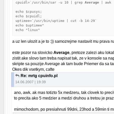
cpuidl=`/usr/bin/sar -u 10 | grep 
Average
 | awk 
echo $cpusys;

echo $cpuidl;

uptimee=`/usr/bin/uptime | cut -b 14-29`

echo $uptimee" 

a uz len ulozit a je to :)) samozrejme nastavit mu prava n
este pozor na slovicko
Average
, pretoze zalezi aku lok
zistit ake slovo tam treba napisat tak, ze v konsole sa n
skripte sa pouzije Average ak tam bude Priemer da sa ta
Okes dik vsetkym, cafte
Re: mrtg cpuinfo.pl
14.06.2007 | 19:39
ano, awk. ak mas totizto 5x medzeru, tak clovek to prec
to precita ako 5 medzier a medzi druhou a tretou je praz
mimochodom, po presiahnuti 99dni, 23hod a 59min ti moz