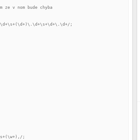
m ze v nom bude chyba

\d+\s+(\d+)\.\d+\s+\d+\.\d+/;

s+(\w+),/;
