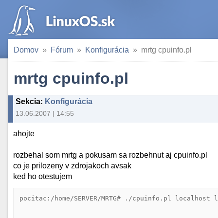
Domov
Fórum
Konfigurácia
mrtg cpuinfo.pl
mrtg cpuinfo.pl
Sekcia
:
Konfigurácia
13.06.2007 | 14:55
ahojte
rozbehal som mrtg a pokusam sa rozbehnut aj cpuinfo.pl
co je prilozeny v zdrojakoch avsak
ked ho otestujem
pocitac:/home/SERVER/MRTG# ./cpuinfo.pl localhost l