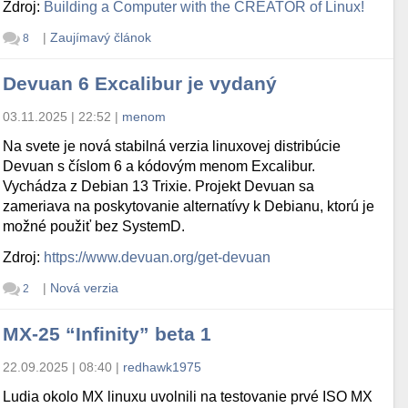
Zdroj:
Building a Computer with the CREATOR of Linux!
|
Zaujímavý článok
8
Devuan 6 Excalibur je vydaný
03.11.2025 | 22:52
|
menom
Na svete je nová stabilná verzia linuxovej distribúcie
Devuan s číslom 6 a kódovým menom Excalibur.
Vychádza z Debian 13 Trixie. Projekt Devuan sa
zameriava na poskytovanie alternatívy k Debianu, ktorú je
možné použiť bez SystemD.
Zdroj:
https://www.devuan.org/get-devuan
|
Nová verzia
2
MX-25 “Infinity” beta 1
22.09.2025 | 08:40
|
redhawk1975
Ludia okolo MX linuxu uvolnili na testovanie prvé ISO MX