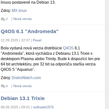
linuxu postavené na Debian 13.
Zdroj:
MX linux
|
Nová verzia
2
Q4OS 6.1 "Andromeda"
12.09.2025 | 22:07
|
Pavel
Bola vydaná nová verzia distribúcie
Q4OS
6.1
"Andromeda", ktorá vychádza z Debianu 13.1 Trixie s
desktopom Plasma alebo Trinity. Bude k dispozícii len pre
64 bit architektúru, pre 32 bit sa odporúča staršia verzia
Q4OS 5 "Aquarius".
Zdroj:
DistroWatch.com
|
Nová verzia
6
Debian 13.1 Trixie
08.09.2025 | 09:01
|
redhawk1975