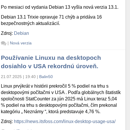
Po mesiaci od vydania Debian 13 vyšla nová verzia 13.1.
Debian 13.1 Trixie opravuje 71 chýb a pridáva 16
bezpečnostných aktualizácií.
Zdroj:
Debian
|
Nová verzia
Používanie Linuxu na desktopoch
dosiahlo v USA rekordnú úroveň.
21.07.2025 | 19:40
|
Balin50
Linux prvýkrát v histórii prekročil 5 % podiel na trhu s
desktopovými počítačmi v USA . Podľa globálnych štatistík
spoločnosti StatCounter za jún 2025 má Linux teraz 5,04
% podiel na trhu s desktopovými počítačmi, čím prekonal
kategóriu „ Neznámy “, ktorá predstavuje 4,76 %.
Zdroj:
https://news.itsfoss.com/linux-desktop-usage-usa/