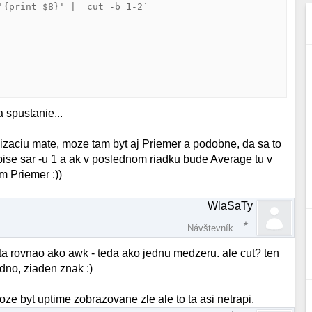
'{print $8}' |  cut -b 1-2`

a spustanie...
alizaciu mate, moze tam byt aj Priemer a podobne, da sa to
apise sar -u 1 a ak v poslednom riadku bude Average tu v
m Priemer :))
WlaSaTy
Návštevník
ita rovnao ako awk - teda ako jednu medzeru. ale cut? ten
dno, ziaden znak :)
e byt uptime zobrazovane zle ale to ta asi netrapi.