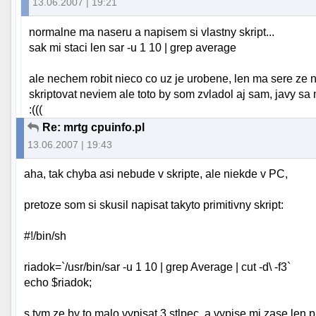
13.06.2007 | 19:21
normalne ma naseru a napisem si vlastny skript...
sak mi staci len sar -u 1 10 | grep average
ale nechem robit nieco co uz je urobene, len ma sere ze na
skriptovat neviem ale toto by som zvladol aj sam, javy sa m
:(((
Re: mrtg cpuinfo.pl
13.06.2007 | 19:43
aha, tak chyba asi nebude v skripte, ale niekde v PC,
pretoze som si skusil napisat takyto primitivny skript:
#!/bin/sh
riadok=`/usr/bin/sar -u 1 10 | grep Average | cut -d\ -f3`
echo $riadok;
s tym ze by to malo vypisat 3 stlpec, a vypise mi zase len 