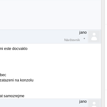
jano
Návštevník
mi este docvaklo
obec
 zatazeni na konzolu
nat samozrejme
jano