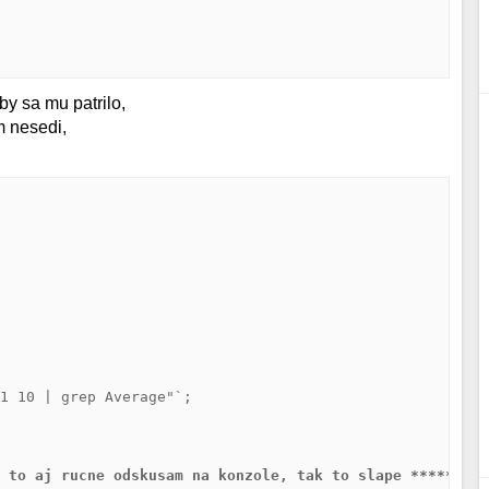
by sa mu patrilo,
m nesedi,


1 10 | grep Average"`;

d to aj rucne odskusam na konzole, tak to slape ********