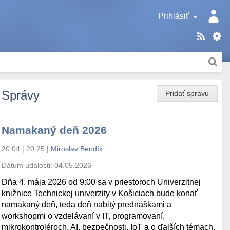
Prihlásiť
Správy
Pridať správu
Namakaný deň 2026
20.04 | 20:25
|
Miroslav Bendík
Dátum udalosti:
04.05.2026
Dňa 4. mája 2026 od 9:00 sa v priestoroch Univerzitnej
knižnice Technickej univerzity v Košiciach bude konať
namakaný deň, teda deň nabitý prednáškami a
workshopmi o vzdelávaní v IT, programovaní,
mikrokontroléroch, AI, bezpečnosti, IoT a o ďalších témach.