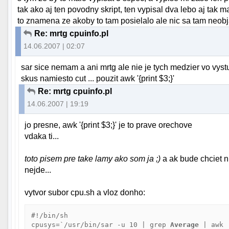
tak ako aj ten povodny skript, ten vypisal dva lebo aj tak ma
to znamena ze akoby to tam posielalo ale nic sa tam neobj
Re: mrtg cpuinfo.pl
14.06.2007 | 02:07
sar sice nemam a ani mrtg ale nie je tych medzier vo vystup
skus namiesto cut ... pouzit awk '{print $3;}'
Re: mrtg cpuinfo.pl
14.06.2007 | 19:19
jo presne, awk '{print $3;}' je to prave orechove
vdaka ti...
toto pisem pre take lamy ako som ja ;)
a ak bude chciet n
nejde...
vytvor subor cpu.sh a vloz donho:
#!/bin/sh

cpusys=`/usr/bin/sar -u 10 | grep 
Average
 | awk 