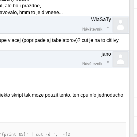
l, ale boli prazdne,
avovalo, hmm to je divneee...
WlaSaTy
Návštevník
e viacej (popripade aj tabelatorov)? cut je na to citlivy,
jano
Návštevník
iekto skript tak moze pouzit tento, ten cpuinfo jednoducho
'{print $5}' | cut -d ',' -f2`
