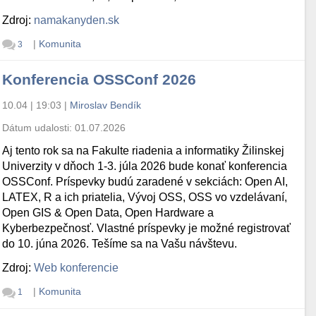
Zdroj:
namakanyden.sk
|
Komunita
3
Konferencia OSSConf 2026
10.04 | 19:03
|
Miroslav Bendík
Dátum udalosti:
01.07.2026
Aj tento rok sa na Fakulte riadenia a informatiky Žilinskej
Univerzity v dňoch 1-3. júla 2026 bude konať konferencia
OSSConf. Príspevky budú zaradené v sekciách: Open AI,
LATEX, R a ich priatelia, Vývoj OSS, OSS vo vzdelávaní,
Open GIS & Open Data, Open Hardware a
Kyberbezpečnosť. Vlastné príspevky je možné registrovať
do 10. júna 2026. Tešíme sa na Vašu návštevu.
Zdroj:
Web konferencie
|
Komunita
1
********