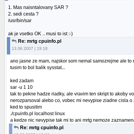
1. Mas naisntalovany SAR ?
2. sedi cesta ?
/usr/bin/sar
ak je vsetko OK .. musi to ist :-)
Re: mrtg cpuinfo.pl
13.06.2007 | 19:18
ano jasne ze mam, najskor som nemal samozrejme ale to 
tusim to bol balik sysstat...
ked zadam
sar -u 1 10
tak to pekne hadze riadky, ale vravim ten skript to akoby v
nerozparsoval alebo co, vobec mi nevypise ziadne cisla o
ked to spusitim
./cpuinfo.pl localhost linux
a kedze nic nevypise tak mi to ani mrtg nemoze zazname
Re: mrtg cpuinfo.pl