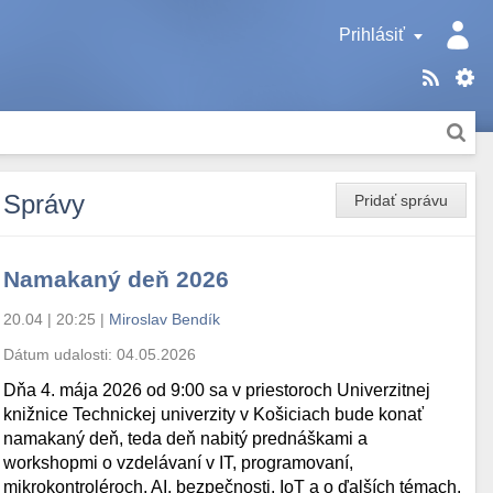
Prihlásiť
Správy
Pridať správu
Namakaný deň 2026
20.04 | 20:25
|
Miroslav Bendík
Dátum udalosti:
04.05.2026
Dňa 4. mája 2026 od 9:00 sa v priestoroch Univerzitnej
knižnice Technickej univerzity v Košiciach bude konať
namakaný deň, teda deň nabitý prednáškami a
workshopmi o vzdelávaní v IT, programovaní,
mikrokontroléroch, AI, bezpečnosti, IoT a o ďalších témach.