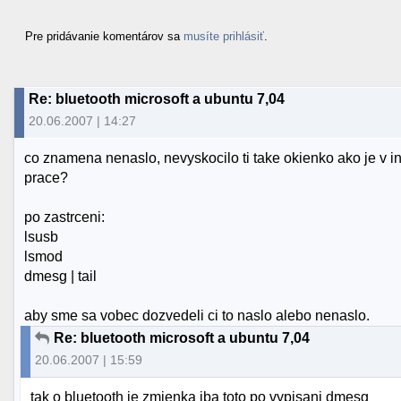
Pre pridávanie komentárov sa
musíte prihlásiť
.
Re: bluetooth microsoft a ubuntu 7,04
20.06.2007 | 14:27
co znamena nenaslo, nevyskocilo ti take okienko ako je v i
prace?
po zastrceni:
lsusb
lsmod
dmesg | tail
aby sme sa vobec dozvedeli ci to naslo alebo nenaslo.
Re: bluetooth microsoft a ubuntu 7,04
20.06.2007 | 15:59
tak o bluetooth je zmienka iba toto po vypisani dmesg