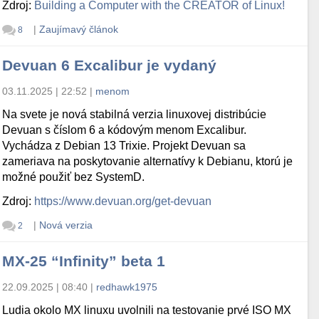
Zdroj:
Building a Computer with the CREATOR of Linux!
|
Zaujímavý článok
8
Devuan 6 Excalibur je vydaný
03.11.2025 | 22:52
|
menom
Na svete je nová stabilná verzia linuxovej distribúcie
Devuan s číslom 6 a kódovým menom Excalibur.
Vychádza z Debian 13 Trixie. Projekt Devuan sa
zameriava na poskytovanie alternatívy k Debianu, ktorú je
možné použiť bez SystemD.
Zdroj:
https://www.devuan.org/get-devuan
|
Nová verzia
2
MX-25 “Infinity” beta 1
22.09.2025 | 08:40
|
redhawk1975
Ludia okolo MX linuxu uvolnili na testovanie prvé ISO MX