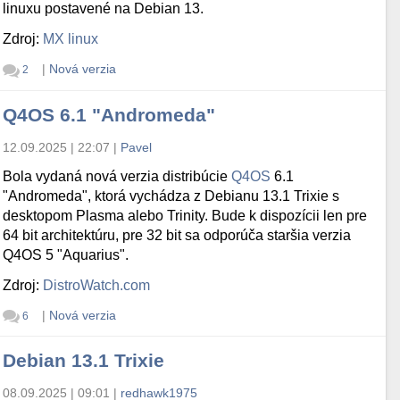
linuxu postavené na Debian 13.
Zdroj:
MX linux
|
Nová verzia
2
Q4OS 6.1 "Andromeda"
12.09.2025 | 22:07
|
Pavel
Bola vydaná nová verzia distribúcie
Q4OS
6.1
"Andromeda", ktorá vychádza z Debianu 13.1 Trixie s
desktopom Plasma alebo Trinity. Bude k dispozícii len pre
64 bit architektúru, pre 32 bit sa odporúča staršia verzia
Q4OS 5 "Aquarius".
Zdroj:
DistroWatch.com
|
Nová verzia
6
Debian 13.1 Trixie
08.09.2025 | 09:01
|
redhawk1975