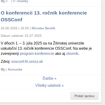
|
IT novinky
2
O konferencii 13. ročník konferencie
OSSConf
26.06.2025 | 16:50
|
Miroslav Bendík
Dátum udalosti:
01.07.2025
V dňoch 1. – 3. júla 2025 sa na Žilinskej univerzite
uskutoční 13. ročník konferencie OSSConf. Na webe je
zverejnený
program konferencie
ako aj
zborník
.
Zdroj:
ossconf.fri.uniza.sk
|
Komunita
Ďalšie
Všetky udalosti
Pridať správu