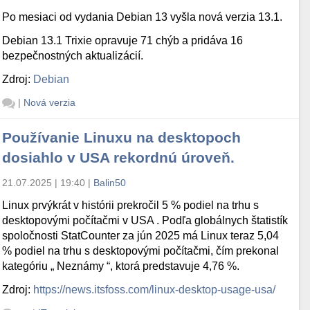
Po mesiaci od vydania Debian 13 vyšla nová verzia 13.1.
Debian 13.1 Trixie opravuje 71 chýb a pridáva 16
bezpečnostných aktualizácií.
Zdroj:
Debian
|
Nová verzia
Používanie Linuxu na desktopoch
dosiahlo v USA rekordnú úroveň.
21.07.2025 | 19:40
|
Balin50
Linux prvýkrát v histórii prekročil 5 % podiel na trhu s
desktopovými počítačmi v USA . Podľa globálnych štatistík
spoločnosti StatCounter za jún 2025 má Linux teraz 5,04
% podiel na trhu s desktopovými počítačmi, čím prekonal
kategóriu „ Neznámy “, ktorá predstavuje 4,76 %.
Zdroj:
https://news.itsfoss.com/linux-desktop-usage-usa/