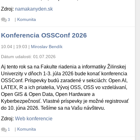
Zdroj:
namakanyden.sk
|
Komunita
3
Konferencia OSSConf 2026
10.04 | 19:03
|
Miroslav Bendík
Dátum udalosti:
01.07.2026
Aj tento rok sa na Fakulte riadenia a informatiky Žilinskej
Univerzity v dňoch 1-3. júla 2026 bude konať konferencia
OSSConf. Príspevky budú zaradené v sekciách: Open AI,
LATEX, R a ich priatelia, Vývoj OSS, OSS vo vzdelávaní,
Open GIS & Open Data, Open Hardware a
Kyberbezpečnosť. Vlastné príspevky je možné registrovať
do 10. júna 2026. Tešíme sa na Vašu návštevu.
Zdroj:
Web konferencie
|
Komunita
1