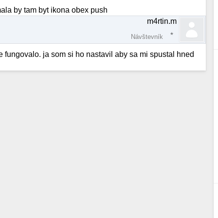
mala by tam byt ikona obex push
m4rtin.m
Návštevník
e fungovalo. ja som si ho nastavil aby sa mi spustal hned